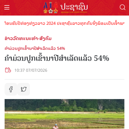
ນຮັບປີທ່ອງທ່ຽວລາວ 2024 ປະຊາຊົນລາວທຸກຄົນຈົ່ງພ້ອມເປັນເຈົ້າພາບທີ່ດີ 
ຂ່າວວັດທະນະທຳ-ສັງຄົມ
ຄໍາມ່ວນປູກເຂົ້ານາປີສຳ​ເລັດແລ້ວ 54%
ຄໍາມ່ວນປູກເຂົ້ານາປີສຳ​ເລັດແລ້ວ 54%
10:37 07/07/2026