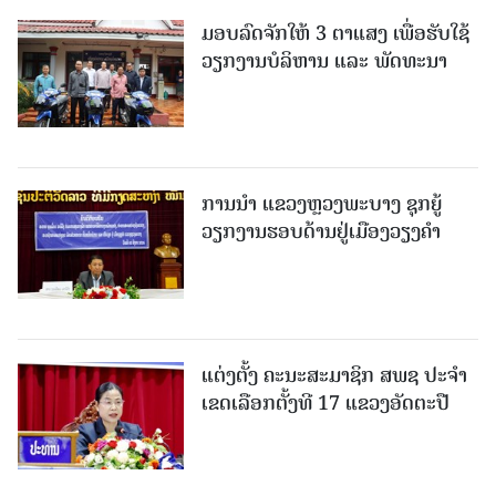
ມອບລົດຈັກໃຫ້ 3 ຕາແສງ ເພື່ອຮັບໃຊ້
ວຽກງານບໍລິຫານ ແລະ ພັດທະນາ
ການນຳ ແຂວງຫຼວງພະບາງ ຊຸກຍູ້
ວຽກງານຮອບດ້ານຢູ່ເມືອງວຽງຄໍາ
ແຕ່ງຕັ້ງ ຄະນະສະມາຊິກ ສພຊ ປະຈຳ
ເຂດເລືອກຕັ້ງທີ 17 ແຂວງອັດຕະປື