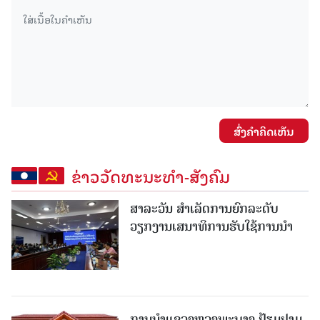
ສົ່ງຄໍາຄິດເຫັນ
ຂ່າວວັດທະນະທຳ-ສັງຄົມ
ສາລະວັນ ສໍາເລັດການຍົກລະດັບ
ວຽກງານເສນາທິການຮັບໃຊ້ການນໍາ
ການນຳແຂວງຫຼວງພະບາງ ຢ້ຽມ​ຢາມ