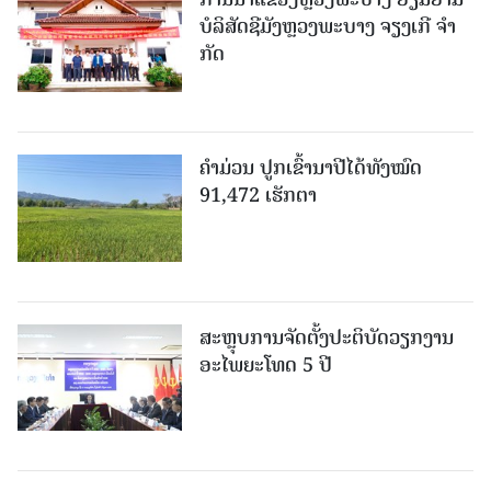
ບໍ​ລິ​ສັດຊີມັງຫຼວງພະບາງ ຈຽງເກີ ຈໍາ
ກັດ
ຄໍາມ່ວນ ປູກເຂົ້ານາປີໄດ້ທັງໝົດ
91,472 ເຮັກຕາ
ສະຫຼຸບການຈັດຕັ້ງປະຕິບັດວຽກງານ
ອະໄພຍະໂທດ 5 ປີ