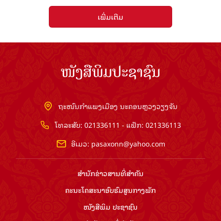
ເພີ່ມເຕີມ
ໜັງສືພິມປະຊາຊົນ
ຖະໜົນກຳແພງເມືອງ ນະຄອນຫຼວງວຽງຈັນ
ໂທລະສັບ: 021336111 - ແຟັກ: 021336113
ອີເມວ:
pasaxonn@yahoo.com
ສຳ​ນັກ​ຂ່າວ​ສານ​ທີ່​ສຳ​ຄັນ​
ຄະນະໂຄສະນາອົບຮົມ​ສູນ​ກາງ​ພັກ
ໜັງສືພິມ ປະ​ຊາ​ຊົນ