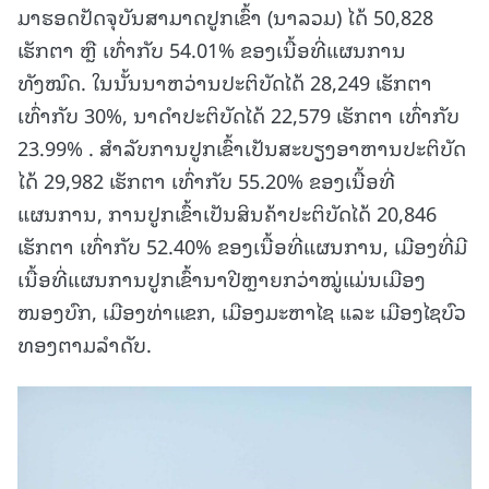
ມາຮອດປັດຈຸບັນສາມາດປູກເຂົ້າ (ນາລວມ) ໄດ້ 50,828
ເຮັກຕາ ຫຼື ເທົ່າກັບ 54.01% ຂອງເນື້ອທີ່ແຜນການ
ທັງໝົດ. ໃນນັ້ນນາຫວ່ານປະຕິບັດໄດ້ 28,249 ເຮັກຕາ
ເທົ່າກັບ 30%, ນາດໍາປະຕິບັດໄດ້ 22,579 ເຮັກຕາ ເທົ່າກັບ
23.99% . ສໍາລັບການປູກເຂົ້າເປັນສະບຽງອາຫານປະຕິບັດ
ໄດ້ 29,982 ເຮັກຕາ ເທົ່າກັບ 55.20% ຂອງເນື້ອທີ່
ແຜນການ, ການປູກເຂົ້າເປັນສິນຄ້າປະຕິບັດໄດ້ 20,846
ເຮັກຕາ ເທົ່າກັບ 52.40% ຂອງເນື້ອທີ່ແຜນການ, ເມືອງທີ່ມີ
ເນື້ອທີ່ແຜນການປູກເຂົ້ານາປີຫຼາຍກວ່າໝູ່ແມ່ນເມືອງ
ໜອງບົກ, ເມືອງທ່າແຂກ, ເມືອງມະຫາໄຊ ແລະ ເມືອງໄຊບົວ
ທອງຕາມລໍາດັບ.