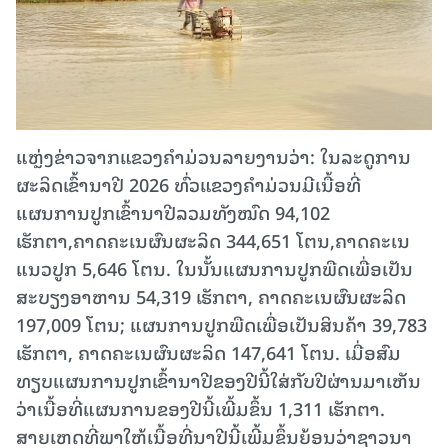
ແຫຼ່ງ​ຂ່າວ​ຈາກ​ແຂວງ​ຄຳ​ມ່ວນ​ລາຍ​ງານ​ວ່າ: ໃນລະດູການ
ຜະລິດເຂົ້ານາປີ 2026 ທົ່ວແຂວງຄໍາມ່ວນມີເນື້ອທີ່
ແຜນການປູກເຂົ້ານາປີລວມທັງໝົດ 94,102
ເຮັກຕາ,ຄາດຄະເນຜົນຜະລິດ 344,651 ໂຕນ,ຄາດຄະເນ
ແນວປູກ 5,646 ໂຕນ. ໃນນັ້ນແຜນການປູກພືດເພື່ອເປັນ
ສະບຽງອາຫານ 54,319 ເຮັກຕາ, ຄາດຄະເນຜົນຜະລິດ
197,009 ໂຕນ; ແຜນການປູກພືດເພື່ອເປັນສິນຄ້າ 39,783
ເຮັກຕາ, ຄາດຄະເນຜົນຜະລິດ 147,641 ໂຕນ. ເມື່ອສົມ
ທຽບແຜນການປູກເຂົ້ານາປີຂອງປີນີ້ໃສ່ກັບປີຜ່ານມາເຫັນ
ວ່າເນື້ອທີ່ແຜນການຂອງປີນີ້ເພີ້ມຂຶ້ນ 1,311 ເຮັກຕາ.
ສາຍເຫດທີ່ພາໃຫ້ເນື້ອທີ່ນາປີນີ້ເພີ້ມຂຶ້ນຍ້ອນວ່າຊາວນາ