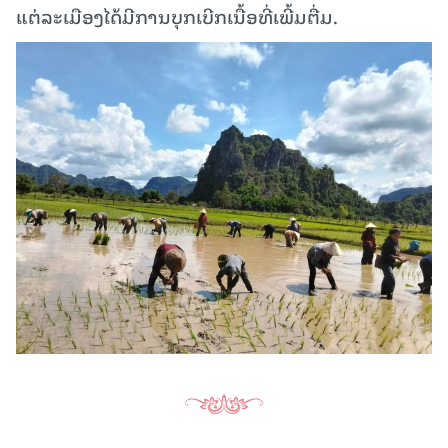
ແຕ່ລະເມືອງໄດ້ມີການບຸກເບີກເນື້ອທີ່ເພີ້ມຕື່ມ.