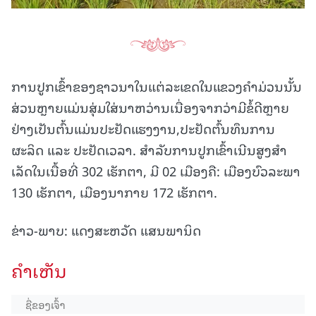
ການປູກເຂົ້າຂອງຊາວນາໃນແຕ່ລະເຂດໃນແຂວງຄໍາມ່ວນນັ້ນ
ສ່ວນຫຼາຍແມ່ນສຸ່ມໃສ່ນາຫວ່ານເນື່ອງຈາກວ່າມີຂໍ້ດີຫຼາຍ
ຢ່າງເປັນຕົ້ນແມ່ນປະຢັດແຮງງານ,ປະຢັດຕົ້ນທຶນການ
ຜະລິດ ແລະ ປະຢັດເວລາ. ສໍາລັບການປູກເຂົ້າເນີນສູງສໍາ
ເລັດໃນເນື້ອທີ່ 302 ເຮັກຕາ, ມີ 02 ເມືອງຄື: ເມືອງບົວລະພາ
130 ເຮັກຕາ, ເມືອງນາກາຍ 172 ເຮັກຕາ.
ຂ່າວ-ພາບ: ແດງສະຫວັດ ແສນພານິດ
ຄໍາເຫັນ