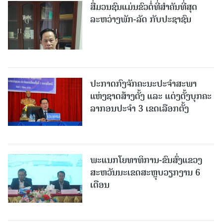
ສື່ມວນຊົນແມ່ນຂົວຕໍ່ທີ່ສໍາຄັນທີ່ສຸດ
ລະຫວ່າງພັກ-ລັດ ກັບປະຊາຊົນ
ປະກາດກົງຈັກຄະນະປະຈໍາສະພາ
ແຫ່ງຊາດສ້າງຕັ້ງ ແລະ ແຕ່ງຕັ້ງບຸກຄະ
ລາກອນປະຈໍາ 3 ເຂດເລືອກຕັ້ງ
ພະແນກໂຍທາທິການ-ຂົນສົ່ງແຂວງ
ສະຫວັນນະເຂດສະຫຼຸບວຽກງານ 6
ເດືອນ