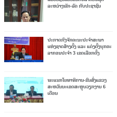
ລະຫວ່າງພັກ-ລັດ ກັບປະຊາຊົນ
ປະກາດກົງຈັກຄະນະປະຈໍາສະພາ
ແຫ່ງຊາດສ້າງຕັ້ງ ແລະ ແຕ່ງຕັ້ງບຸກຄະ
ລາກອນປະຈໍາ 3 ເຂດເລືອກຕັ້ງ
ພະແນກໂຍທາທິການ-ຂົນສົ່ງແຂວງ
ສະຫວັນນະເຂດສະຫຼຸບວຽກງານ 6
ເດືອນ