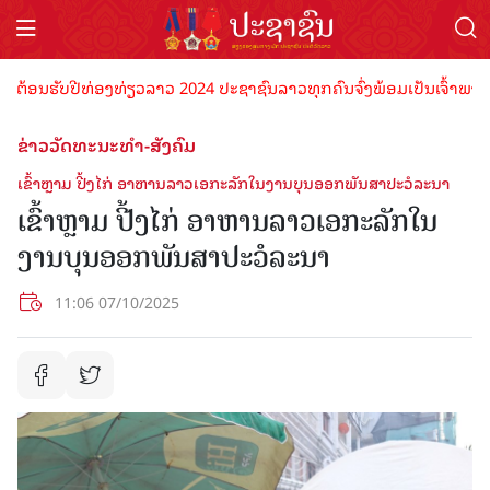
ອນຮັບປີທ່ອງທ່ຽວລາວ 2024 ປະຊາຊົນລາວທຸກຄົນຈົ່ງພ້ອມເປັນເຈົ້າພາບທີ່ດີ 
ຂ່າວວັດທະນະທຳ-ສັງຄົມ
ເຂົ້າຫຼາມ ປີ້ງໄກ່ ອາຫານລາວເອກະລັກໃນງານບຸນອອກພັນສາປະວໍລະນາ
ເຂົ້າຫຼາມ ປີ້ງໄກ່ ອາຫານລາວເອກະລັກໃນ
ງານບຸນອອກພັນສາປະວໍລະນາ
11:06 07/10/2025