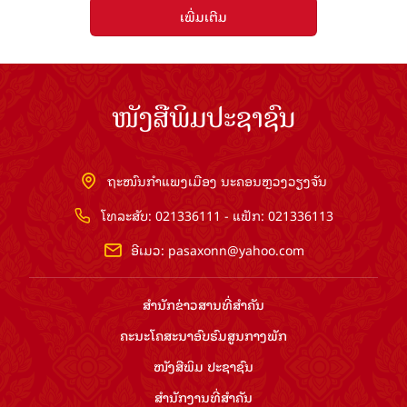
ເພີ່ມເຕີມ
ໜັງສືພິມປະຊາຊົນ
ຖະໜົນກຳແພງເມືອງ ນະຄອນຫຼວງວຽງຈັນ
ໂທລະສັບ: 021336111 - ແຟັກ: 021336113
ອີເມວ:
pasaxonn@yahoo.com
ສຳ​ນັກ​ຂ່າວ​ສານ​ທີ່​ສຳ​ຄັນ​
ຄະນະໂຄສະນາອົບຮົມ​ສູນ​ກາງ​ພັກ
ໜັງສືພິມ ປະ​ຊາ​ຊົນ
ສຳ​ນັກ​ງານ​ທີ່​ສຳ​ຄັນ