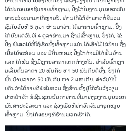
ໄດ້ປະກອບອາຊີບຂາຍເຂົ້າຫຼາມ, ປີ້ງໄກ່ໃນງານບຸນອອກພັນ
ສາປະວໍລະນາມາໄດ້ຫຼາຍປີ. ທ່ານໄດ້ໃຫ້ສໍາພາດຕໍ່ສື່ມວນ
ຊົນໃນວັນທີ 5 ຕຸລາ ຜ່ານມາວ່າ: ໄດ້ມາຂາຍເຂົ້າຫຼາມ, ປີ້ງ
ໄກ່ນັບແຕ່ວັນທີ 4 ຕຸລາຜ່ານມາ ຊຶ່ງມີເຂົ້າຫຼາມ, ປີ້ງໄກ່, ໄຂ່
ປີ້ງ ພິເສດໄມ້ທີ່ໃຊ້ເຮັດບັ້ງເຂົ້າຫຼາມແມ່ນໄດ້ເອົາໄມ້ໄຜ່ບ້ານ ຊຶ່ງ
ເນື້ອໄມ້ຈະອ່ອນ ແລະ ມີກິ່ນຫອມ; ປີ້ງໄກ່ກໍຈະມີໄກ່ພື້ນບ້ານ
ແລະ ໄກ່ພັນ ຊຶ່ງມີຫຼາຍລາຄາແຕກຕ່າງກັນ. ສໍາລັບເຂົ້າຫຼາ
ມເລີ່ມຕົ້ນລາຄາ 20 ພັນກີບ ຫາ 50 ພັນກີບຕໍ່ບັ້ງ, ປີ້ງໄກ່
ພື້ນບ້ານລາຄາ 50 ພັນກີບ ຫາ 2 ແສນກີບ. ສໍາລັບປີນີ້
ເຫັນວ່າໄດ້ຂາຍດີພໍສົມຄວນ ຊຶ່ງຮ້ານຕັ້ງຢູ່ໃກ້ກັບວົງວຽນ
ປາກປ່າສັກ ຂໍເຊີນຊວນບັນດາທ່ານທີ່ມາທ່ຽວງານບຸຸນອອກ
ພັນສາປະວໍລະນາ ແລະ ຊ່ວງເຮືອທີ່ທ່າວັດຈັນມາອຸດໜູນ
ເຂົ້າຫຼາມ, ປີ້ງໄກ່ແຊບໆທີ່ຮ້ານພວກເຮົາໄດ້.