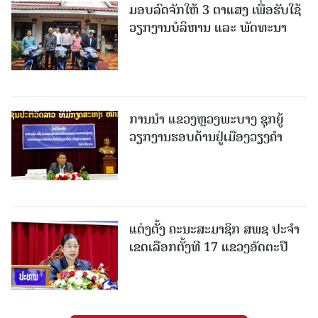
ມອບລົດຈັກໃຫ້ 3 ຕາແສງ ເພື່ອຮັບໃຊ້
ວຽກງານບໍລິຫານ ແລະ ພັດທະນາ
ການນຳ ແຂວງຫຼວງພະບາງ ຊຸກຍູ້
ວຽກງານຮອບດ້ານຢູ່ເມືອງວຽງຄໍາ
ແຕ່ງຕັ້ງ ຄະນະສະມາຊິກ ສພຊ ປະຈຳ
ເຂດເລືອກຕັ້ງທີ 17 ແຂວງອັດຕະປື