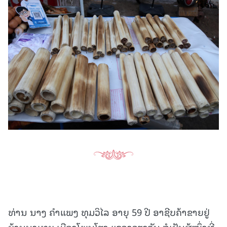
ທ່ານ ນາງ ຄໍາແພງ ທຸມວິໄລ ອາຍຸ 59 ປີ ອາຊີບຄ້າຂາຍຢູ່
ບ້ານນາເທບ ເມືອງໂພນໂຮງ ແຂວງວຽງຈັນ ກໍເປັນຜູ້ໜຶ່ງທີ່