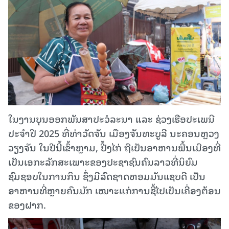
ໃນງານບຸນອອກພັນສາປະວໍລະນາ ແລະ ຊ່ວງເຮືອປະເພນີ
ປະຈໍາປີ 2025 ທີ່ທ່າວັດຈັນ ເມືອງຈັນທະບູລີ ນະຄອນຫຼວງ
ວຽງຈັນ ໃນປີນີ້ເຂົ້າຫຼາມ, ປີ້ງໄກ່ ຖືເປັນອາຫານພື້ນເມືອງທີ່
ເປັນເອກະລັກສະເພາະຂອງປະຊາຊົນຄົນລາວທີ່ນິຍົມ
ຊົມຊອບໃນການກິນ ຊຶ່ງມີລົດຊາດຫອມມັນແຊບດີ ເປັນ
ອາຫານທີ່ຫຼາຍຄົນມັກ ເໝາະແກ່ການຊື້ໄປເປັນເຄື່ອງຕ້ອນ
ຂອງຝາກ.