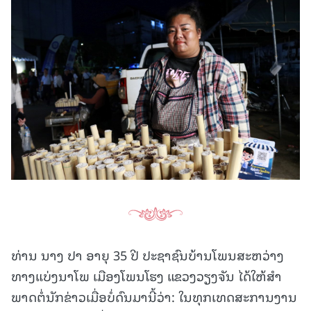
ທ່ານ ນາງ ປາ ອາຍຸ 35 ປີ ປະຊາຊົນບ້ານໂພນສະຫວ່າງ
ທາງແບ່ງນາໂພ ເມືອງໂພນໂຮງ ແຂວງວຽງຈັນ ໄດ້ໃຫ້ສໍາ
ພາດຕໍ່ນັກຂ່າວເມື່ອບໍ່ດົນມານີ້ວ່າ: ໃນທຸກເທດສະການງານ