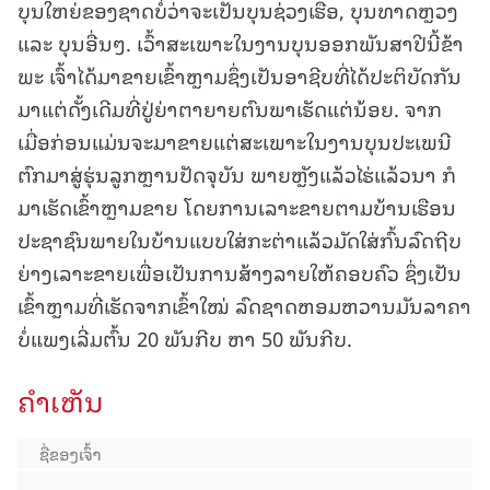
ບຸນໃຫຍ່ຂອງຊາດບໍ່ວ່າຈະເປັນບຸນຊ່ວງເຮືອ, ບຸນທາດຫຼວງ
ແລະ ບຸນອື່ນໆ. ເວົ້າສະເພາະໃນງານບຸນອອກພັນສາປີນີ້ຂ້າ
ພະ ເຈົ້າໄດ້ມາຂາຍເຂົ້າຫຼາມຊຶ່ງເປັນອາຊີບທີ່ໄດ້ປະຕິບັດກັນ
ມາແຕ່ດັ້ງເດີມທີ່ປູ່ຍ່າຕາຍາຍຕົນພາເຮັດແຕ່ນ້ອຍ. ຈາກ
ເມື່ອກ່ອນແມ່ນຈະມາຂາຍແຕ່ສະເພາະໃນງານບຸນປະເພນີ
ຕົກມາສູ່ຮຸ່ນລູກຫຼານປັດຈຸບັນ ພາຍຫຼັງແລ້ວໄຮ່ແລ້ວນາ ກໍ
ມາເຮັດເຂົ້າຫຼາມຂາຍ ໂດຍການເລາະຂາຍຕາມບ້ານເຮືອນ
ປະຊາຊົນພາຍໃນບ້ານແບບໃສ່ກະຕ່າແລ້ວມັດໃສ່ກົ້ນລົດຖີບ
ຍ່າງເລາະຂາຍເພື່ອເປັນການສ້າງລາຍໃຫ້ຄອບຄົວ ຊຶ່ງເປັນ
ເຂົ້າຫຼາມທີ່ເຮັດຈາກເຂົ້າໃໝ່ ລົດຊາດຫອມຫວານມັນລາຄາ
ບໍ່ແພງເລີ່ມຕົ້ນ 20 ພັນກີບ ຫາ 50 ພັນກີບ.
ຄໍາເຫັນ