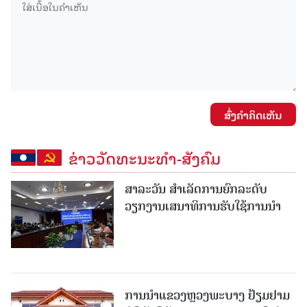
ສົ່ງຄໍາຄິດເຫັນ
ຂ່າວວັດທະນະທຳ-ສັງຄົມ
ສາລະວັນ ສໍາເລັດການຍົກລະດັບ
ວຽກງານເສນາທິການຮັບໃຊ້ການນໍາ
ການນຳແຂວງຫຼວງພະບາງ ຢ້ຽມ​ຢາມ