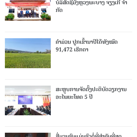
ບໍ​ລິ​ສັດຊີມັງຫຼວງພະບາງ ຈຽງເກີ ຈໍາ
ກັດ
ຄໍາມ່ວນ ປູກເຂົ້ານາປີໄດ້ທັງໝົດ
91,472 ເຮັກຕາ
ສະຫຼຸບການຈັດຕັ້ງປະຕິບັດວຽກງານ
ອະໄພຍະໂທດ 5 ປີ
ສື່ມວນຊົນແມ່ນຂົວຕໍ່ທີ່ສໍາຄັນທີ່ສຸດ