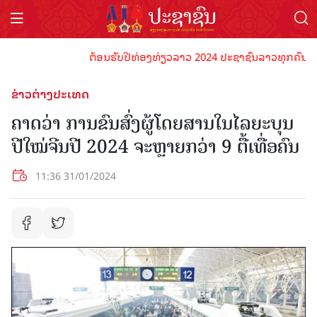
ຕ້ອນຮັບປີທ່ອງທ່ຽວລາວ 2024 ປະຊາຊົນລາວທຸກຄົນຈົ່ງພ້ອມ
ຂ່າວຕ່າງປະເທດ
ຄາດວ່າ ການຂົນສົ່ງຜູ້ໂດຍສານໃນໄລຍະບຸນ
ປີໃໝ່ຈີນປີ 2024 ຈະຫຼາຍກວ່າ 9 ຕື້ເທື່ອຄົນ
11:36 31/01/2024