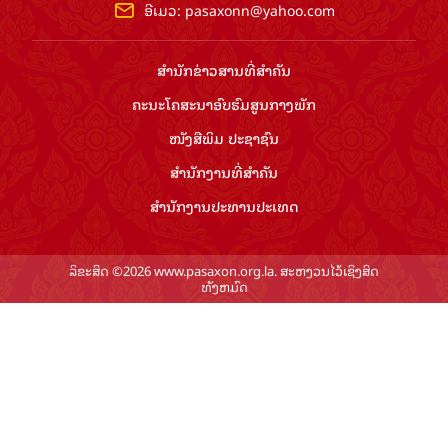
ອີເມວ:
pasaxonn@yahoo.com
ສຳ​ນັກ​ຂ່າວ​ສານ​ທີ່​ສຳ​ຄັນ​
ຄະນະໂຄສະນາອົບຮົມ​ສູນ​ກາງ​ພັກ
ໜັງສືພິມ ປະ​ຊາ​ຊົນ
ສຳ​ນັກ​ງານ​ທີ່​ສຳ​ຄັນ
ສຳ​ນັກ​ງານ​ປະ​ທານ​ປະ​ເທດ
ລິຂະສິດ ©2026 www.pasaxon.org.la. ສະຫງວນໄວ້ເຊິງສິດ
ທັງຫມົດ