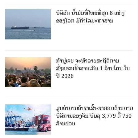
ບໍລິສັດ ນ້ຳມັນທີ່ໃຫຍ່ທີ່ສຸດ 8 ແຫ່ງ
ຂອງໂລກ ມີກຳໄລມະຫາສານ
ກຳປູເຈຍ ຈະທຳລາຍສະຖິຕິການ
ສົ່ງອອກເຂົ້າສານເກີນ 1 ລ້ານໂຕນ ໃນ
ປີ 2026
ມູນຄ່າການຄ້າຂາເຂົ້າ-ຂາອອກດ້ານການ
ບໍລິການຂອງຈີນ ບັນລຸ 3,779 ຕື້ 750
ລ້ານຢວນ