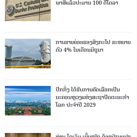
ພາສີແລ້ວປະມານ 100 ຕື້ໂດລາ
ການຂາຍຍ່ອຍຂອງສິງກະໂປ ຂະຫຍາຍ
ຕົວ 4% ໃນເດືອນມິຖຸນາ
ປັກກິ່ງ ໄດ້ຮັບການຄັດເລືອກເປັນ
ນະຄອນຫຼວງແຫ່ງສະຖາປັດຕະຍະກຳ
ໂລກ ປະຈຳປີ 2029
ທ່ານ ໂຕ​ເລິມ ເນັ້ນໜັກ ຕ້ອງ​ປ່ຽນ​ແປງ​