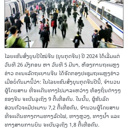
ໄລຍະຂົນສົ່ງບຸນປີໃໝ່ຈີນ (ບຸນກຸດຈີນ) ປີ 2024 ໄດ້ເລີ່ມແຕ່
ວັນທີ 26 ມັງກອນ ຫາ ວັນທີ 5 ມີນາ, ຫ້ອງການຖະແຫຼງ
ຂ່າວ ຄະນະລັດຖະບານຈີນ ໄດ້ຈັດກອງປະຊຸມຖະແຫຼງຂ່າວ
ເມື່ອບໍ່ດົນມານີ້ວ່າ: ໃນໄລຍະຂົນສົ່ງບຸນກຸດຈີນປີນີ້, ຈຳນວນ
ຜູ້ໂດຍສານ ທີ່ຈະເດີນທາງໄປມາລະຫວ່າງ ທ້ອງຖິ່ນຕ່າງໆ
ຂອງຈີນ ຈະບັນລຸເຖິງ 9 ຕື້ເທື່ອຄົນ. ໃນນັ້ນ, ຜູ້ຂັບລົດ
ສ່ວນຕົວຈະມີປະມານ 7,2 ຕື້ເທື່ອຄົນ, ຈຳນວນຜູ້ໂດຍສານ
ທີ່ຈະເດີນທາງຕາມທາງລົດໄຟ, ທາງຫຼວງ, ທາງນ້ຳ ແລະ
ທາງສາຍການບິນ ຈະບັນລຸເຖິງ 1,8 ຕື້ເທື່ອຄົນ.