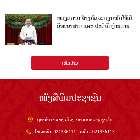
ຫວຽດນາມ ສ້າງກົດລະບຽບພັກໃຫ້ມີ
ວິທະຍາສາດ ແລະ ປະຕິບັດງ່າຍດາຍ
ເພີ່ມເຕີມ
ໜັງສືພິມປະຊາຊົນ
ຖະໜົນກຳແພງເມືອງ ນະຄອນຫຼວງວຽງຈັນ
ໂທລະສັບ: 021336111 - ແຟັກ: 021336113