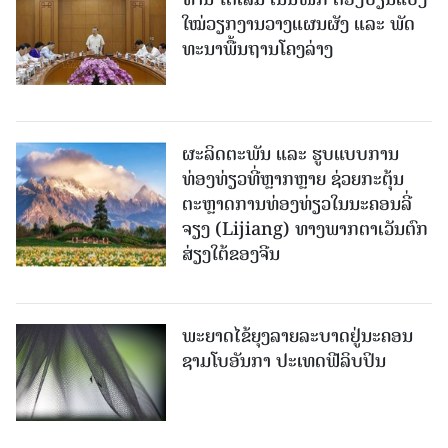
ໃໝ່​ວຽກ​ງານ​ວາງ​ແຜນ​ຜັງ ແລະ ​ພັດ​
ທະ​ນາ​ພື້ນ​ຖານ​ໂຄງ​ລ່າງ
ຜະລິດຕະພັນ ແລະ ຮູບແບບການ
ທ່ອງທ່ຽວທີ່ຫຼາກຫຼາຍ ຊ່ວຍກະຕຸ້ນ
ຕະຫຼາດການທ່ອງທ່ຽວໃນນະຄອນລີ່
ຈຽງ (Lijiang) ທາງພາກຕາເວັນຕົກ
ສ່ຽງໃຕ້ຂອງຈີນ
ພະຍາດໄຂ້ຍຸງລາຍລະບາດຢູ່ນະຄອນ
ຊາມໂບ​ອັນກາ ປະເທດຟີລິບປິນ