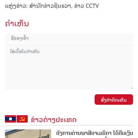
ແຫຼ່ງຂ່າວ: ສໍານັກຂ່າວຊິນຮວາ, ຂ່າວ CCTV
ຄໍາເຫັນ
ສົ່ງຄໍາຄິດເຫັນ
ຂ່າວຕ່າງປະເທດ
ອົງການດ່ານພາສີອາເມຣິກາ ໄດ້ຄືນເງິນ