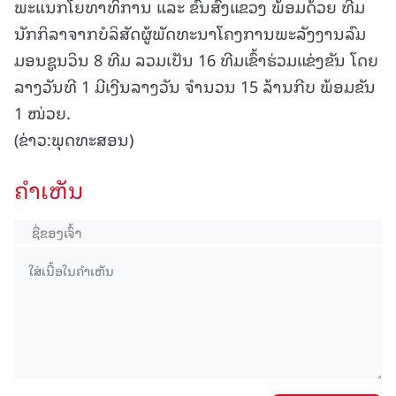
ພະແນກໂຍທາທິການ ແລະ ຂົນສົ່ງແຂວງ ພ້ອມດ້ວຍ ທີມ
ນັກກິລາຈາກບໍລິສັດຜູ້ພັດທະນາໂຄງການພະລັງງານລົມ
ມອນຊູນວິນ 8 ທີມ ລວມເປັນ 16 ທີມເຂົ້າຮ່ວມແຂ່ງຂັນ ໂດຍ
ລາງວັນທີ 1 ມີເງີນລາງວັນ ຈໍານວນ 15 ລ້ານກີບ ພ້ອມຂັນ
1 ໜ່ວຍ.
(ຂ່າວ:ພຸດທະສອນ)
ຄໍາເຫັນ