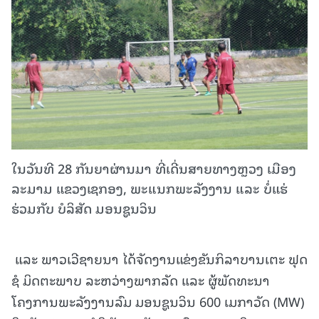
ໃນວັນທີ 28 ກັນຍາຜ່ານມາ ທີ່ເດີ່ນສາຍທາງຫຼວງ ເມືອງ
ລະມາມ ແຂວງເຊກອງ, ພະແນກພະລັງງານ ແລະ ບໍ່ແຮ່
ຮ່ວມກັບ ບໍລິສັດ ມອນຊູນວິນ
ແລະ ພາວເວີຊາຍນາ ໄດ້ຈັດງານແຂ່ງຂັນກິລາບານເຕະ ຟຸດ
ຊໍ ມິດຕະພາບ ລະຫວ່າງພາກລັດ ແລະ ຜູ້ພັດທະນາ
ໂຄງການພະລັງງານລົມ ມອນຊູນວິນ 600 ເມກາວັດ (MW)