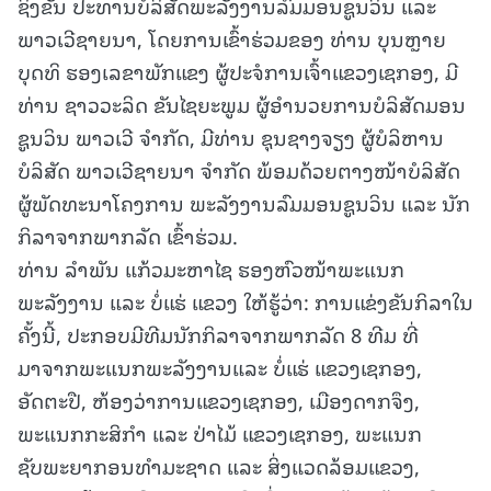
ຊິງຂັນ ປະທານບໍລິສັດພະລັງງານລົມມອນຊູນວິນ ແລະ
ພາວເວີຊາຍນາ, ໂດຍການເຂົ້າຮ່ວມຂອງ ທ່ານ ບຸນຫຼາຍ
ບຸດທິ ຮອງເລຂາພັກແຂງ ຜູ້ປະຈໍການເຈົ້າແຂວງເຊກອງ, ມີ
ທ່ານ ຊາວວະລິດ ຂັນໄຊຍະພູມ ຜູ້ອໍານວຍການບໍລິສັດມອນ
ຊູນວິນ ພາວເວີ ຈໍາກັດ, ມີທ່ານ ຊຸນຊາງຈຽງ ຜູ້ບໍລິຫານ
ບໍລິສັດ ພາວເວີຊາຍນາ ຈໍາກັດ ພ້ອມດ້ວຍຕາງໜ້າບໍລິສັດ
ຜູ້ພັດທະນາໂຄງການ ພະລັງງານລົມມອນຊູນວິນ ແລະ ນັກ
ກິລາຈາກພາກລັດ ເຂົ້າຮ່ວມ.
ທ່ານ ລຳພັນ ແກ້ວມະຫາໄຊ ຮອງຫົວໜ້າພະແນກ
ພະລັງງານ ແລະ ບໍ່ແຮ່ ແຂວງ ໃຫ້ຮູ້ວ່າ: ການແຂ່ງຂັນກິລາໃນ
ຄັ້ງນີ້, ປະກອບມີທີມນັກກິລາຈາກພາກລັດ 8 ທີມ ທີ່
ມາຈາກພະແນກພະລັງງານແລະ ບໍ່ແຮ່ ແຂວງເຊກອງ,
ອັດຕະປື, ຫ້ອງວ່າການແຂວງເຊກອງ, ເມືອງດາກຈຶງ,
ພະແນກກະສິກຳ ແລະ ປ່າໄມ້ ແຂວງເຊກອງ, ພະແນກ
ຊັບພະຍາກອນທຳມະຊາດ ແລະ ສິ່ງແວດລ້ອມແຂວງ,