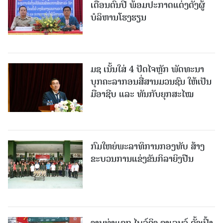
ເດືອນຕົ້ນປີ ພ້ອມປະກາດແຕ່ງຕັ້ງຜູ້
ບໍລິຫານໂຮງຮຽນ
ມຊ ເນັ້ນໃສ່ 4 ປັດໄຈຫຼັກ ພັດທະນາ
ບຸກຄະລາກອນສື່ສານມວນຊົນ ໃຫ້ເປັນ
ມືອາຊີບ ແລະ ທັນກັບຍຸກສະໄໝ
ກົມໃຫຍ່ພະລາທິການກອງທັບ ສ້າງ
ຂະບວນການແຂ່ງຂັນກິລາຍິງປືນ