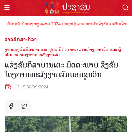
ຕ້ອນຮັບປີທ່ອງທ່ຽວລາວ 2024 ປະຊາຊົນລາວທຸກຄົນຈົ່ງພ້ອມເປັນເຈົ້າພາບທີ່
ຂ່າວສືກສາ-ກິລາ
ງານແຂ່ງຂັນກິລາບານເຕະ ຟຸດຊໍ ມິດຕະພາບ ລະຫວ່າງພາກລັດ ແລະ ຜູ້
ພັດທະນາໂຄງການພະລັງງານລົມ
ແຂ່ງຂັນກິລາບານເຕະ ມິດຕະພາບ ຊິງຂັນ
ໂຄງການພະລັງງານລົມມອນຊູນວິນ
12:15 30/09/2024