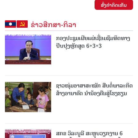
ສົ່ງຄໍາຄິດເຫັນ
ຂ່າວສືກສາ-ກິລາ
ກອງປະຊຸມເຜີຍແຜ່ເຊື່ອມຊຶມທິດທາງ
ປັບປຸງຫຼັກສູດ 6+3+3
ຊາວໜຸ່ມອາສາສະໝັກ ສືບຕໍ່ພາລະກິດ
ສ້າງອານາຄົດ ນໍານ້ອງຄືນສູ່ໂຮງຮຽນ
ສກຂ ວິລະບູລີ ສະຫຼຸບວຽກງານ 6