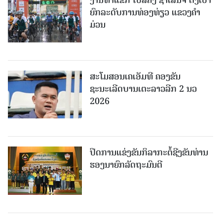
ງານທ່າແຂກ ໄບລ໌ຄິງ ຊາເລນຈ໌ ຕັ້ງເປົ້າ
ຍົກລະດັບການທ່ອງທ່ຽວ ແຂວງຄໍາ
ມ່ວນ
ສະໂມສອນເຄເອັມທີ ຄອງຂັນ
ຊະນະເລີດບານເຕະລາວລີກ 2 ນວ
2026
ປິດການແຂ່ງຂັນກິລາກະຕໍ້ຊີງຂັນທ່ານ
ຮອງນາຍົກລັດຖະມົນຕີ