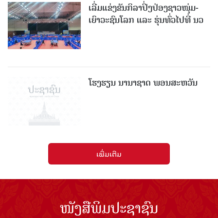
ເລີ່ມແຂ່ງຂັນກິລາປິ່ງປ່ອງຊາວໜຸ່ມ-
ເຍົາວະຊົນໂລກ ແລະ ຮຸ່ນທົ່ວໄປທີ່ ນວ
ໂຮງຮຽນ ນານາຊາດ ພອນສະຫວັນ
ເພີ່ມເຕີມ
ໜັງສືພິມປະຊາຊົນ