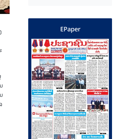
EPaper
ງ
ະ
ູ
ອນ
ັນ
ໂລ