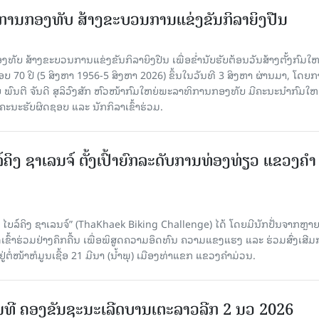
ການກອງທັບ ສ້າງຂະບວນການແຂ່ງຂັນກິລາຍິງປືນ
ັບ ສ້າງຂະບວນການແຂ່ງຂັນກິລາຍິງປືນ ເພື່ອຂໍ່ານັບຮັບຕ້ອນວັນສ້າງຕັ້ງກົມໃ
 70 ປີ (5 ສິງຫາ 1956-5 ສິງຫາ 2026) ຂຶ້ນໃນວັນທີ 3 ສິງຫາ ຜ່ານມາ, ໂດຍ
ົນຕີ ຈັນດີ ສຸລິວົງສັກ ຫົວໜ້າກົມໃຫຍ່ພະລາທິການກອງທັບ ມີຄະນະນໍາກົມໃຫຍ
ະນະຮັບຜິດຊອບ ແລະ ນັກກິລາເຂົ້າຮ່ວມ.
ຄິງ ຊາເລນຈ໌ ຕັ້ງເປົ້າຍົກລະດັບການທ່ອງທ່ຽວ ແຂວງຄໍາ
ໄບລ໌ຄິງ ຊາເລນຈ໌” (ThaKhaek Biking Challenge) ໄດ້ ໂດຍມີນັກປັ່ນຈາກຫຼາ
ົ້າຮ່ວມຢ່າງຄຶກຄື້ນ ເພື່ອພິສູດຄວາມອຶດທົນ ຄວາມແຂງແຮງ ແລະ ຮ່ວມສົ່ງເສີ
ໍ່ໜ້າຫໍມູນເຊື້ອ 21 ມີນາ (ນໍ້າພຸ) ເມືອງທ່າແຂກ ແຂວງຄໍາມ່ວນ.
ມທີ ຄອງຂັນຊະນະເລີດບານເຕະລາວລີກ 2 ນວ 2026