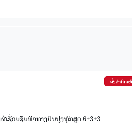
15.040(07-08-20
ສົ່ງຄໍາຄິດເຫ
່ເຊື່ອມຊຶມທິດທາງປັບປຸງຫຼັກສູດ 6+3+3