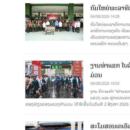
ກົມໃຫຍ່ພະລາທິ
04/08/2026 14:28
ກົມໃຫຍ່ພະລາທິການກອງທ
ລາທິການກອງທັບ ຄົບຮອບ
ເປັນປະທານຂອງສະຫາຍ ພ
ຄະນະພັກ-ຄະນະບັນຊາ, ຄ
ງານທ່າແຂກ ໄບລ໌
ມ່ວນ
04/08/2026 10:59
ງານ ກິດຈະກຳ “ທ່າແຂກ 
ແຂວງ ແລະ ຫຼາຍປະເທດເຂ
ທ່ອງທ່ຽວຂອງແຂວງຄຳມ່ວນ ໄດ້ຈັດຂຶ້ນໃນວັນທີ 2 ສິງຫາ 2026 ຢູ່ຕ
ສະໂມສອນເຄເອັ