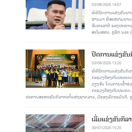
03/08/2026 14:07
ພິທີປິດການແຂ່ງຂັນບານ
ຜ່ານມາ ທີ່ສະໜາມບານ
ຈັນທະລາຕີ ຮອງປະທານ
ສະໂມສອນ, ຄູຝຶກ ແລະ ນັ
ປິດການແຂ່ງຂັນກ
03/08/2026 13:20
ພິທີປິດການແຂ່ງຂັນກິລາ
ກະຊວງປ້ອງກັນປະເທດປະຈໍ
ວຽງຈັນ ໂດຍການເຂົ້າຮ
ກະຊວງປ້ອງກັນປະເທດ, ມ
ປະທານສະຫະພັນກິລາກະຕໍ້ແຫ່ງຊາດລາວ, ມີຮອງລັດຖະມົນຕີ, ຄູຝ
ເລີ່ມແຂ່ງຂັນກິລ
30/07/2026 15:20