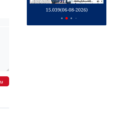
26)
15.039(06-08-2026)
1
ັນ