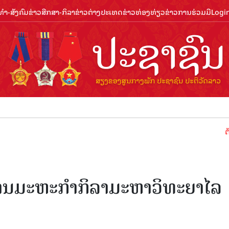
ຳ-ສັງຄົມ
ຂ່າວສືກສາ-ກິລາ
ຂ່າວຕ່າງປະເທດ
ຂ່າວທ່ອງທ່ຽວ
ຂ່າວການຮ່ວມມື
Logi
ຕ້ອນຮັບປີ
ດ ງານມະຫະກຳກິລາມະຫາວິທະຍາໄລ