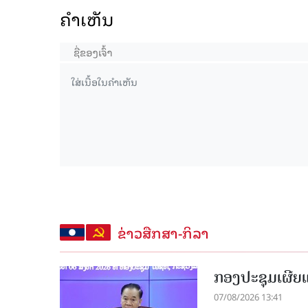
ຄໍາເຫັນ
ຂ່າວສືກສາ-ກິລາ
ກອງປະຊຸມເຜີຍແຜ
07/08/2026 13:41