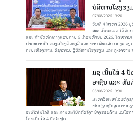
ບໍລິຫານໂຮງຮຽ
07/08/2026 13:20
ວັນທີ 4 ສິງຫາ 2026 ຢູ
ສະຫວັນນະເຂດ ໄດ້ຈັດກ
ແລະ ກຳນົດທິດທາງແຜນການ 6 ເດືອນທ້າຍປີ 2026, ໂດຍການ
ກຳມະການປົກຄອງເມືອງວິລະບູລີ ແລະ ທ່ານ ສີພະຈັນ ກອງທອງ
ຄະນະຫ້ອງການ, ວິຊາການ, ຜູ້ບໍລິຫານໂຮງຮຽນ ແລະ ຄູ-ອາຈານ ຈາ
ມຊ ເນັ້ນໃສ່ 4 
ອາຊີບ ແລະ ທັນ
05/08/2026 13:30
ມະຫາວິທະຍາໄລແຫ່ງຊາດ
ຫັນປ່ຽນຫຼັກສູດການຮຽ
ສະເຕັກໂນໂລຊີ ແລະ ການປະຕິບັດຕົວຈິງ" ຢ່າງຮອບດ້ານ ແນໃສ
ໂດຍເນັ້ນໃສ່ 4 ປັດໄຈຫຼັກ.