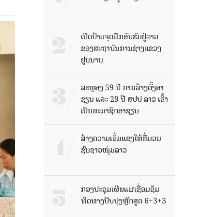
ເປີດປ້າຍຈຸດຝຶກອົບຮົມຢູ່ລາວ
ຂອງສະຖາບັນການຊ່າງແຂວງ
ຢູນນານ
ສະຫຼອງ 59 ປີ ການສ້າງຕັ້ງອາ
ຊຽນ ແລະ 29 ປີ ສປປ ລາວ ເຂົ້າ
ເປັນສະມາຊິກອາຊຽນ
ສ້າງຄວາມເຂັ້ມແຂງໃຫ້ສື່ມວນ
ຊົນຊາວໜຸ່ມລາວ
ກອງປະຊຸມເຜີຍແຜ່ເຊື່ອມຊຶມ
ທິດທາງປັບປຸງຫຼັກສູດ 6+3+3