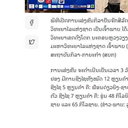
ພິທີເປີດການແຂ່ງຂັນກິລາປັນຈັກສີລ
ວິທະຍາໄລແຫ່ງຊາດ ເປັນເຈົ້າພາບ ໄດ້
ວິທະຍາເຂດດົງໂດກ ນະຄອນຫຼວງວຽງຈັ
ມະຫາວິທະຍາໄລແຫ່ງຊາດ ເຈົ້າພາບ 
ສະຖາບັນກິລາ-ກາຍະກຳ (ສບກ)
ການແຂ່ງຂັນ ຈະດໍາເນີນເປັນເວລາ 3 
ຢອງ ມີການຊີງໄຊທັງໝົດ 12 ຫຼຽນຄຳ
ຊີງໄຊ 5 ຫຼຽນຄຳ ຄື: ຟ້ອນດ່ຽວຍິງ-ຊາ
ຕົວ ຊີງໄຊ 7 ຫຼຽນຄຳ ຄື: ຮຸ່ນ 48 ກິໂລ
ຊາຍ ແລະ 65 ກິໂລຊາຍ. (ຂ່າວ-ພາບ: 