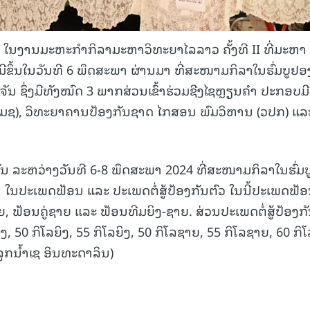
ັດ ໃນງານມະຫະກໍາກິລາມະຫາວິທະຍາໄລລາວ ຄັ້ງທີ II ທີ່ມະຫາ
ມີຂຶ້ນໃນວັນທີ 6 ພຶດສະພາ ຜ່ານມາ ທີ່ສະໜາມກິລາໃນຮົ່ມບູຢອ
ນ ຊຶ່ງມີທັງໝົດ 3 ພາກສ່ວນເຂົ້າຮ່ວມຊີງໄຊຫຼຽນຄຳ ປະກອບມີ
(ມຊ), ວິທະຍາຄານປ້ອງກັນຊາດ ໄກສອນ ພົມວິຫານ (ວປກ) ແລ
ວັນ ລະຫວ່າງວັນທີ 6-8 ພຶດສະພາ 2024 ທີ່ສະໜາມກິລາໃນຮົ່ມບ
 ໃນປະເພດຟ້ອນ ແລະ ປະເພດຕໍ່ສູ້ປ້ອງກັນຕົວ ໃນນີ້ປະເພດຟ້
ຍ, ຟ້ອນຄູ່ຊາຍ ແລະ ຟ້ອນທີມຍິງ-ຊາຍ. ສ່ວນປະເພດຕໍ່ສູ້ປ້ອງກ
ຍິງ, 50 ກິໂລຍິງ, 55 ກິໂລຍິງ, 50 ກິໂລຊາຍ, 55 ກິໂລຊາຍ, 60 ກິ
ລູກນ້ຳເຊ ອິນທະດາລິນ)