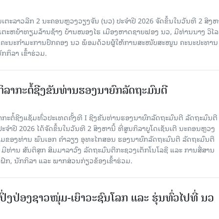
ເຕະລາວລີກ 2 ນະຄອນຫຼວງວຽງຈັນ (ນວ) ປະຈໍາປີ 2026 ຈັດຂຶ້ນໃນວັນທີ 2 ສິງຫ
ເຕະຫຍ້າທຽມລ້ານຊ້າງ ບ້ານໜອງໄຮ ເມືອງຫາດຊາຍຟອງ ນວ, ມີທ່ານນາງ ວິໄ
ຄະນະກໍາມະການປົກຄອງ ນວ ພ້ອມດ້ວຍຜູ້ໃຫ້ການສະໜັບສະໜູນ ຄະນະປະທານ
ກກິລາ ເຂົ້າຮ່ວມ.
ິລາກະຕໍ້ຊີງຂັນທ່ານຮອງນາຍົກລັດຖະມົນຕີ
ກະຕໍ້ຊີງແຊັມທົ່ວປະເທດຄັ້ງທີ I ຊີງຂັນທ່ານຮອງນາຍົກລັດຖະມົນຕີ ລັດຖະມົນຕີ
າປີ 2026 ໄດ້ຈັດຂຶ້ນໃນວັນທີ 2 ສິງຫານີ້ ທີ່ສູນກິລາບູໂດເຊັນເຕີ ນະຄອນຫຼວງ
່ວມຂອງທ່ານ ພົນເອກ ຄໍາລຽງ ອຸທະໄກສອນ ຮອງນາຍົກລັດຖະມົນຕີ ລັດຖະມົນຕີ
ີທ່ານ ສັນຕິສຸກ ສິມມາລາວົງ ລັດຖະມົນຕີກະຊວງເຕັກໂນໂລຊີ ແລະ ການສື່ສານ
ຶກ, ນັກກິລາ ແລະ ພາກສ່ວນກ່ຽວຂ້ອງເຂົ້າຮ່ວມ.
າປິ່ງປ່ອງຊາວໜຸ່ມ-ເຍົາວະຊົນໂລກ ແລະ ຮຸ່ນທົ່ວໄປທີ່ ນວ