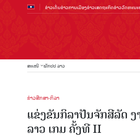
ຂ່າວເດັ່ນ
ຂ່າວການເມືອງ
ຂ່າວເສດຖະກິດ
ຂ່າວວັດທະນະທ
ສະເໜີ
ພັກປປ ລາວ
ຂ່າວສືກສາ-ກິລາ
ແຂ່ງຂັນກິລາປັນຈັກສີລັ
ລາວ ເກມ ຄັ້ງທີ II