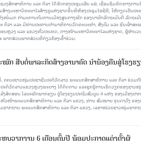
 ກະຊວງສຶກສາທິການ ແລະ ກິລາ ໄດ້ຈັດກອງປະຊຸມເຜີຍ ແຜ່, ເຊື່ອມຊຶມທິດທາງການປ
ນສ້າງມະຫາວິທະຍາໄລສ້າງຄູແຫ່ງຊາດຂຶ້ນທີ່ຫ້ອງປະຊຸມໄອຊີທີ, ໃຫ້ກຽດເປັນປ
ັງໜໍ່ເມກ ກຳມະການກົມການເມືອງສູນກາງພັກ ຮອງນາຍົກລັດຖະມົນຕີ ລັດຖະມົ
 ກິລາ ແລະ ມີທ່ານປະທານກໍາມາທິການວັດທະນະທໍາ, ສັງຄົມ ແລະ ຊົນເຜົ່າສະ
ນຫຼວງ ແລະ ແຂວງທົ່ວປະເທດ, ຕາງໜ້າມະຫາວິທະຍາໄລແຫ່ງຊາດ, ຜູ້ອຳນວ
ພາກສ່ວນພາກສ່ວນທີ່ກ່ຽວຂ້ອງເຂົ້າຮ່ວມ.
ັກ ສືບຕໍ່ພາລະກິດສ້າງອານາຄົດ ນໍານ້ອງຄືນສູ່ໂຮງຮ
ານີ້, ຄະນະຊາວໜຸ່ມປະຊາຊົນປະຕິວັດລາວ ພະແນກສຶກສາທິການ ແລະ ກິລາ ຮ່ວມກັ
ນປະຕິວັດລາວແຂວງຫຼວງພະບາງ ໄດ້ຕິດຕາມ ແລະຊຸກຍູ້ການເຮັດວຽກຂອງຊາວໜຸ
ລົງສິດສອນ ໄລຍະພັກພາກຮຽນ ຢູ່ໂຮງຮຽນປະຖົມສົມບູນ 4 ແຫ່ງ ຂອງເມືອງປາກອູ
ອງຫົວໜ້າພະແນກສຶກສາທິການ ແລະ ກິລາ ແຂວງ, ທ່ານ ສົມໝາຍ ຂຸນດາວົງ ຮອງ
ຸ່ມຮາກຖານ ພະແນກສຶກສາທິການ ແລະ ກິລາ ແຂວງ, ເລຂາໜ່ວຍຊາວໜຸ່ມຮາກ
ະຫຼຸບວຽກງານ 6 ເດືອນຕົ້ນປີ ພ້ອມປະກາດແຕ່ງຕັ້ງຜູ້