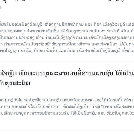
ນ
່ທີ່ສະໂມສອນເມືອງວິລະບູລີ, ຫ້ອງການສຶກສາທິການ ແລະ ກິລາ ເມືອງວິລະບູລີ ແຂ
ອງປະຊຸມສະຫຼຸບຕີລາຄາການຈັດຕັ້ງປະຕິບັດວຽກງານການສຶກສາ ປະຈຳ 6 ເດືອນຕົ້
ເປັນປະທານຮ່ວມຂອງ ທ່ານ ໄພມະນີ ວົງໄຊຄຳ ຄະນະປະຈຳພັກເມືອງຮອງປະທານ
ມາ ກຳມະການພັກເມືອງຫົວໜ້າຫ້ອງການສຶກສາທິການ ແລະ ກິລາເມືອງ, ມີບັນດາ
ກໂຮງຮຽນປະຖົມ, ມັດທະຍົມຕົ້ນ ແລະ ມັດທະຍົມປາຍທົ່ວເມືອງວິລະບູລີ ເຂົ້າຮ່ວ
ປັດໄຈຫຼັກ ພັດທະນາບຸກຄະລາກອນສື່ສານມວນຊົນ ໃຫ້ເປັນ
ກັບຍຸກສະໄໝ
 (ມຊ) ກໍຄືພາກວິຊາສື່ສານມວນຊົນ ຄະນະອັກສອນສາດ ມຊ ໄດ້ມີການຄົ້ນຄວ້າ 
ນ-ການສອນສະບັບໃໝ່ ໂດຍຫັນຈາກ "ທິດສະດີດັ້ງເດີມ" ໄປສູ່ "ການປະສົມປະສາ
່ການພັດທະນາບຸກຄະລາກອນສື່ສານມວນຊົນ ໃຫ້ເປັນມືອາຊີບ ແລະ ທັນກັບຍຸກສະໄ