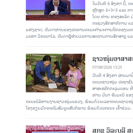
ໃນວັນທີ 6 ສິງຫາ ນີ້,
ຫຼັກສູດ 6+3+3 ແລະ ກາ
ໂດຍ ທ່ານ ທອງສະລິດ ມ
ກະຊວງສຶກສາທິການ ແລະ
ແຫ່ງຊາດ; ບັນດາທ່ານຮອງປະທານຄະນະກຳມະການປົກຄອງນະຄອ
ມະຫາ ວິທະຍາໄລ, ບັນດາຜູ້ອຳນວຍການສະຖານການສຶກສາຄູ ແລະ 
ຊາວໜຸ່ມອາສາສະໝ
07/08/2026 13:25
ວັນທີ 4 ສິງຫາ ຜ່ານມ
ຄະນະຊາວໜຸ່ມ ປະຊາຊົ
ສາສະໝັກຕະລຸມບອນ ທີ່
ທ່ານ ມີນາ ຈັນມະນີ ຮ
ຄະນະບໍລິຫານງານຊາວໜຸ່ມແຂວງ, ພ້ອມດ້ວຍເລຂາຄະນະຊາວໜ
ໂຮງຮຽນມັດທະຍົມສົມບູນສັນຕິພາບ ພ້ອມດ້ວຍຄະນະ ເຂົ້າຮ່ວມ.
ສກຂ ວິລະບູລີ ສ