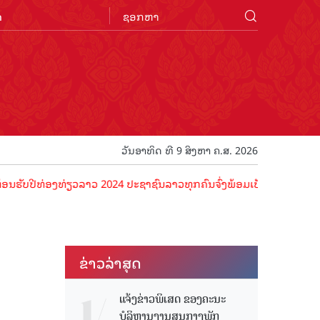
n
ວັນອາທິດ ທີ 9 ສິງຫາ ຄ.ສ. 2026
ທ່ອງທ່ຽວລາວ 2024 ປະຊາຊົນລາວທຸກຄົນຈົ່ງພ້ອມເປັນເຈົ້າພາບທີ່ດີ ຕ້ອນຮັບ
ຂ່າວ​ລ່າ​ສຸດ
ແຈ້ງຂ່າວພິເສດ ຂອງຄະນະ
ບໍລິຫານງານສູນກາງພັກ