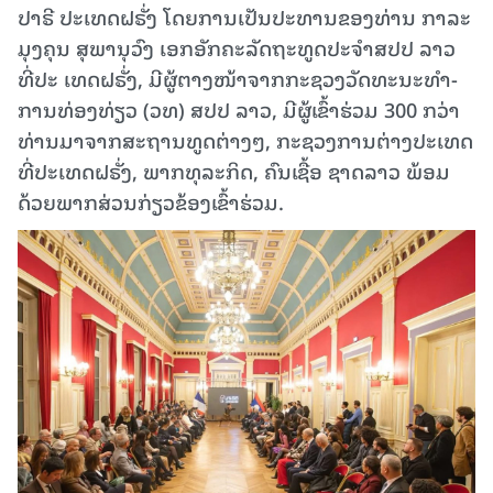
ປາຣີ ປະເທດຝຣັ່ງ ໂດຍການເປັນປະທານຂອງທ່ານ ກາລະ
ມຸງຄຸນ ສຸພານຸວົງ ເອກອັກຄະລັດຖະທູດປະຈໍາສປປ ລາວ
ທີ່ປະ ເທດຝຣັ່ງ, ມີຜູ້ຕາງໜ້າຈາກກະຊວງວັດທະນະທໍາ-
ການທ່ອງທ່ຽວ (ວທ) ສປປ ລາວ, ມີຜູ້ເຂົ້າຮ່ວມ 300 ກວ່າ
ທ່ານມາຈາກສະຖານທູດຕ່າງໆ, ກະຊວງການຕ່າງປະເທດ
ທີ່ປະເທດຝຣັ່ງ, ພາກທຸລະກິດ, ຄົນເຊື້ອ ຊາດລາວ ພ້ອມ
ດ້ວຍພາກສ່ວນກ່ຽວຂ້ອງເຂົ້າຮ່ວມ.