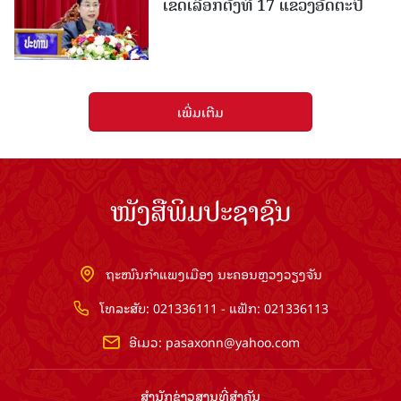
ເຂດເລືອກຕັ້ງທີ 17 ແຂວງອັດຕະປື
ເພີ່ມເຕີມ
ໜັງສືພິມປະຊາຊົນ
ຖະໜົນກຳແພງເມືອງ ນະຄອນຫຼວງວຽງຈັນ
ໂທລະສັບ: 021336111 - ແຟັກ: 021336113
ອີເມວ:
pasaxonn@yahoo.com
ສຳ​ນັກ​ຂ່າວ​ສານ​ທີ່​ສຳ​ຄັນ​