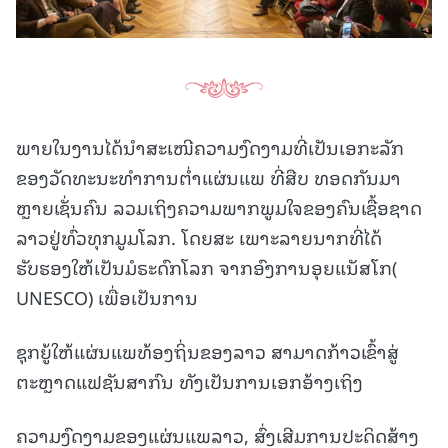
ພາຍໃນງານໄດ້ນໍາສະເໜີຄວາມງົດງາມທີ່ເປັນເອກະລັກ
ຂອງວັດທະນະທໍາການຕໍ່າແຜ່ນແພ ທີ່ສືບ ທອດກັນມາ
ຫຼາຍເຊັ່ນຄົນ ລວມເຖິງຄວາມພາກພູມໃຈຂອງຄົນເຊື້ອຊາດ
ລາວຢູ່ທົ່ວທຸກມູມໂລກ. ໂດຍສະ ເພາະລາຍນາກທີ່ໄດ້
ຮັບຮອງໃຫ້ເປັນມໍຣະດົກໂລກ ຈາກອົງການອຸຍແນັສໂກ(
UNESCO) ເພື່ອເປັນການ
ຊຸກຍູ້ໃຫ້ແຜ່ນແພທ້ອງຖິ່ນຂອງລາວ ສາມາດກ້າວເຂົ້າສູ່
ຕະຫຼາດແຟຊັນສາກົນ ທັງເປັນການເອກອ້າງເຖິງ
ຄວາມງົດງາມຂອງແຜ່ນແພລາວ, ສົ່ງເສີມການປະດິດສ້າງ