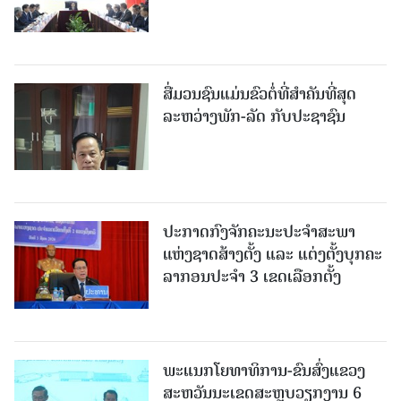
ສື່ມວນຊົນແມ່ນຂົວຕໍ່ທີ່ສໍາຄັນທີ່ສຸດ
ລະຫວ່າງພັກ-ລັດ ກັບປະຊາຊົນ
ປະກາດກົງຈັກຄະນະປະຈໍາສະພາ
ແຫ່ງຊາດສ້າງຕັ້ງ ແລະ ແຕ່ງຕັ້ງບຸກຄະ
ລາກອນປະຈໍາ 3 ເຂດເລືອກຕັ້ງ
ພະແນກໂຍທາທິການ-ຂົນສົ່ງແຂວງ
ສະຫວັນນະເຂດສະຫຼຸບວຽກງານ 6