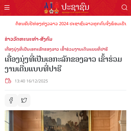
ຕ້ອນຮັບປີທ່ອງທ່ຽວລາວ 2024 ປະຊາຊົນລາວທຸກຄົນຈົ່ງພ້ອມເປັນເຈົ້າພາບທ
ຂ່າວວັດທະນະທຳ-ສັງຄົມ
ເຄື່ອງນຸ່ງທີ່ເປັນເອກະລັກຂອງລາວ ເຂົ້າຮ່ວມງານເດີນແບບທີ່ປາຣີ
ເຄື່ອງນຸ່ງທີ່ເປັນເອກະລັກຂອງລາວ ເຂົ້າຮ່ວມ
ງານເດີນແບບທີ່ປາຣີ
13:40 16/12/2025