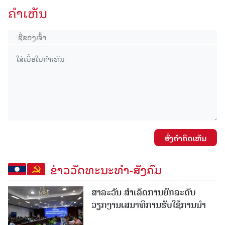
ຄໍາເຫັນ
ສົ່ງຄໍາຄິດເຫັນ
ຂ່າວວັດທະນະທຳ-ສັງຄົມ
ສາລະວັນ ສໍາເລັດການຍົກລະດັບ
ວຽກງານເສນາທິການຮັບໃຊ້ການນໍາ