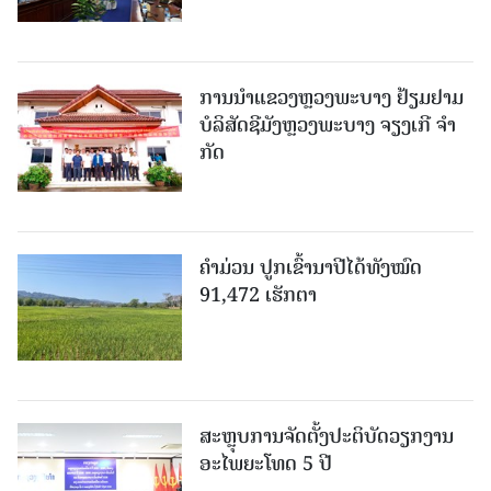
ການນຳແຂວງຫຼວງພະບາງ ຢ້ຽມ​ຢາມ
ບໍ​ລິ​ສັດຊີມັງຫຼວງພະບາງ ຈຽງເກີ ຈໍາ
ກັດ
ຄໍາມ່ວນ ປູກເຂົ້ານາປີໄດ້ທັງໝົດ
91,472 ເຮັກຕາ
ສະຫຼຸບການຈັດຕັ້ງປະຕິບັດວຽກງານ
ອະໄພຍະໂທດ 5 ປີ