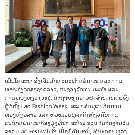
ເພື່ອໂຄສະນາສົ່ງເສີມວັດທະນະທໍາແຜ່ນແພ ແລະ ການ
ທ່ອງທ່ຽວຂອງຊາດລາວ, ກະຊວງວັດທະ ນະທໍາ ແລະ
ການທ່ອງທ່ຽວ (ວທ), ສະຖານທູດລາວປະຈໍາປະເທດຝຣັ່ງ
ຜູ້ກໍ່ຕັ້ງ Lao Fashion Week, ສະມາຄົມທຸລະກິດການ
ທ່ອງທ່ຽວລາວ ແລະ ຫົວໜ່ວຍທຸລະກິດກ່ຽວກັບການ
ຜະລິດແຜ່ນແພເຄື່ອງນຸ່ງທີ່ນໍາ ສະໄໝ ຮ່ວມກັນຈັດງານວັນ
ລາວ (Lao Festival) ຂຶ້ນເມື່ອບໍ່ດົນມານີ້, ທີ່ນະຄອນຫຼວງ