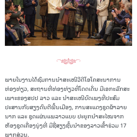
ພາຍໃນງານໄດ້ຊົມການນໍາສະເໜີວີດີໂອໂຄສະນາການ
ທ່ອງທ່ຽວ, ສະຖານທີ່ທ່ອງທ່ຽວທີ່ໂດດເດັ່ນ ມີເອກະລັກສະ
ເພາະຂອງສປປ ລາວ ແລະ ນໍາສະເໜີບົດເພງທີ່ປະສົມ
ປະສານກັບສຽງດົນຕີພື້ນເມືອງ, ການສະແດງຊຸດຜ້າລາຍ
ນາກ ແລະ ຊຸດແຜ່ນແພລາວແບບ ປະຍຸກນໍາສະໄໝຈາກ
ຫ້ອງຊຸດເຄື່ອງນຸ່ງທີ່ ມີຊື່ສຽງຊັ້ນນໍາຂອງລາວເຂົ້າຮ່ວມ 17
ພາກສ່ວນ.