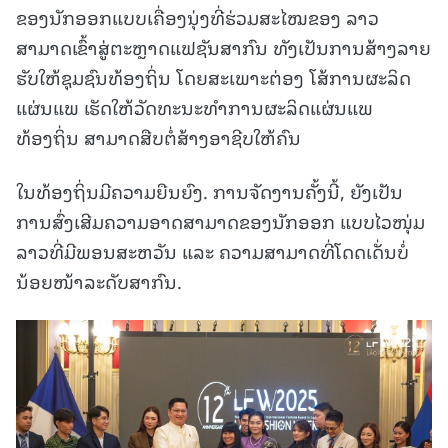
ຂອງນັກອອກແບບເຄື່ອງນຸ່ງທີ່ຮ່ວມສະໄໝຂອງ ລາວ
ສາມາດເຂົ້າສູ່ຕະຫຼາດແຟຊັນສາກົນ ທັງເປັນການສ້າງລາຍ
ຮັບໃຫ້ຊຸມຊົນທ້ອງຖິ່ນ ໂດຍສະເພາະຕ່ອງ ໂສ້ການຜະລິດ
ແຜ່ນແພ ເຮັດໃຫ້ວັດທະນະທໍາການຜະລິດແຜ່ນແພ
ທ້ອງຖິ່ນ ສາມາດສືບຕໍ່ສ້າງອາຊີບໃຫ້ຄົນ
ໃນທ້ອງຖິ່ນມີຄວາມຍືນຍົງ. ການຈັດງານຄັ້ງນີ້, ຍັງເປັນ
ການສົ່ງເສີມຄວາມອາດສາມາດຂອງນັກອອກ ແບບໄວໜຸ່ມ
ລາວທີ່ມີພອນສະຫວັນ ແລະ ຄວາມສາມາດທີ່ໂດດເດັ່ນບໍ່
ນ້ອຍໜ້າລະດັບສາກົນ.