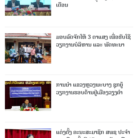
ເດືອນ
ມອບລົດຈັກໃຫ້ 3 ຕາແສງ ເພື່ອຮັບໃຊ້
ວຽກງານບໍລິຫານ ແລະ ພັດທະນາ
ການນຳ ແຂວງຫຼວງພະບາງ ຊຸກຍູ້
ວຽກງານຮອບດ້ານຢູ່ເມືອງວຽງຄໍາ
ແຕ່ງຕັ້ງ ຄະນະສະມາຊິກ ສພຊ ປະຈຳ