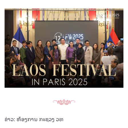
ຂ່າວ: ຫ້ອງການ ກະຊວງ ວທ