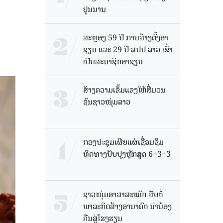
ຢູນນານ
ສະຫຼອງ 59 ປີ ການສ້າງຕັ້ງອາ
ຊຽນ ແລະ 29 ປີ ສປປ ລາວ ເຂົ້າ
ເປັນສະມາຊິກອາຊຽນ
ສ້າງຄວາມເຂັ້ມແຂງໃຫ້ສື່ມວນ
ຊົນຊາວໜຸ່ມລາວ
ກອງປະຊຸມເຜີຍແຜ່ເຊື່ອມຊຶມ
ທິດທາງປັບປຸງຫຼັກສູດ 6+3+3
ຊາວໜຸ່ມອາສາສະໝັກ ສືບຕໍ່
ພາລະກິດສ້າງອານາຄົດ ນໍານ້ອງ
ຄືນສູ່ໂຮງຮຽນ