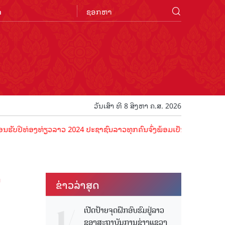
n
ວັນເສົາ ທີ 8 ສິງຫາ ຄ.ສ. 2026
່ອງທ່ຽວລາວ 2024 ປະຊາຊົນລາວທຸກຄົນຈົ່ງພ້ອມເປັນເຈົ້າພາບທີ່ດີ ຕ້ອນຮັບນ
ນ
ຂ່າວ​ລ່າ​ສຸດ
ເປີດປ້າຍຈຸດຝຶກອົບຮົມຢູ່ລາວ
ຂອງສະຖາບັນການຊ່າງແຂວງ