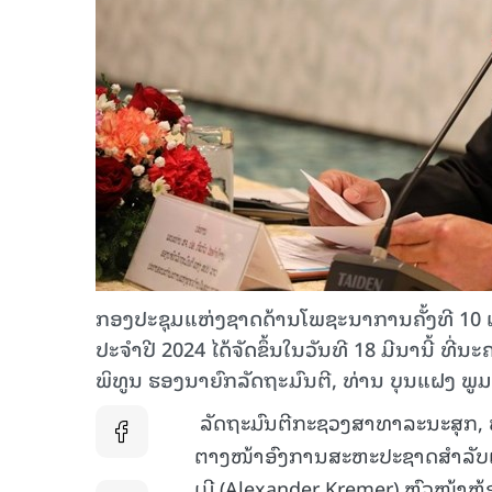
ກອງປະຊຸມແຫ່ງຊາດດ້ານໂພຊະນາການຄັ້ງທີ 1
ປະຈຳປີ 2024 ໄດ້ຈັດຂຶ້ນໃນວັນທີ 18 ມີນານີ້ ທ
ພິທູນ ຮອງນາຍົກລັດຖະມົນຕີ, ທ່ານ ບຸນແຝງ ພູ
ລັດຖະມົນຕີກະຊວງສາທາລະນະສຸກ, ທ່ານ
ຕາງໜ້າອົງການສະຫະປະຊາດສໍາລັບເດັ
ເມີ (Alexander Kremer) ຫົວໜ້