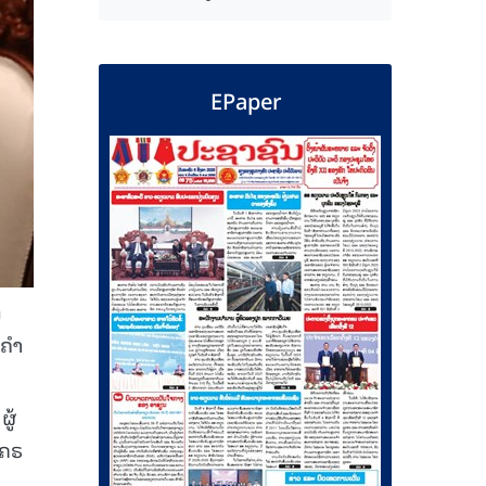
EPaper
ນ
ຂຄຳ
ູ້
ເຄຣ