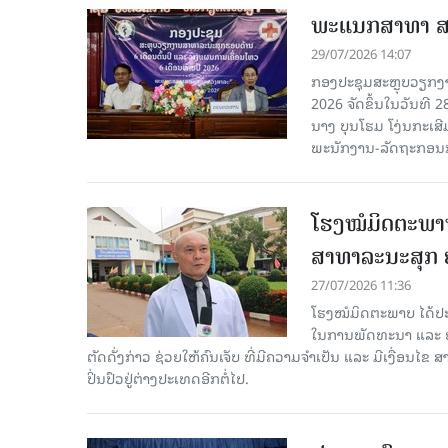
ພະແນກສາທາ ສາລ
29/07/2026 14:07
ກອງປະຊຸມສະຫຼຸບວຽກງາ
2026 ຈັດຂຶ້ນໃນວັນທີ
ນາງ ບຸນໂຮມ ໂງ່ນກະເ
ພະນັກງານ-ລັດຖະກອນກ່
ໂຮງໝໍມິດຕະພາບ 
ສາທາລະນະສຸກ ຢ
27/07/2026 11:36
ໂຮງໝໍມິດຕະພາບ ໄດ້ປະສົ
ໃນການພັດທະນາ ແລະ ຍ
ຕັດດັ່ງກ່າວ ຊ່ວຍໃຫ້ຄົນເຈັບ ທີ່ມີຄວາມຈໍາເປັນ ແລະ ມີເງື່ອນໄ
ປິ່ນປົວຢູ່ຕ່າງປະເທດອີກຕໍ່ໄປ.