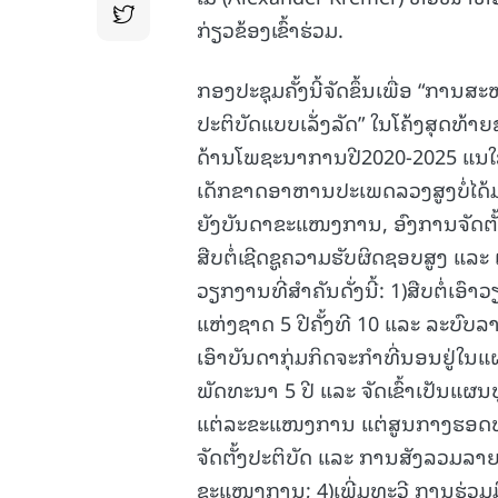
ກ່ຽວຂ້ອງເຂົ້າຮ່ວມ.
ກອງປະຊຸມຄັ້ງນີ້ຈັດຂຶ້ນເພື່ອ “ກາ
ປະຕິບັດແບບເລັ່ງລັດ” ໃນໂຄ້ງສຸດທ້
ດ້ານໂພຊະນາການປີ2020-2025 ແນໃ
ເດັກຂາດອາຫານປະເພດລວງສູງບໍ່ໄດ້ມາ
ຍັງບັນດາຂະແໜງການ, ອົງການຈັດຕັ
ສືບຕໍ່ເຊີດຊູຄວາມຮັບຜິດຊອບສູງ ແລະ 
ວຽກງານທີ່ສຳຄັນດັ່ງນີ້: 1)ສືບຕໍ່
ແຫ່ງຊາດ 5 ປີຄັ້ງທີ 10 ແລະ ລະບ
ເອົາບັນດາກຸ່ມກິດຈະກຳທີ່ນອນຢູ່ໃ
ພັດທະນາ 5 ປີ ແລະ ຈັດເຂົ້າເປັນແຜນ
ແຕ່ລະຂະແໜງການ ແຕ່ສູນກາງຮອດທ້ອງ
ຈັດຕັ້ງປະຕິບັດ ແລະ ການສັງລວມ
ຂະແໜງການ; 4)ເພີ່ມທະວີ ການຮ່ວມມື