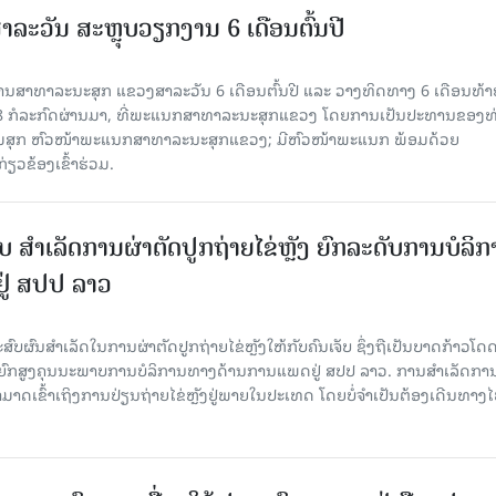
ະວັນ ສະຫຼຸບວຽກງານ 6 ເດືອນຕົ້ນປີ
ນສາທາລະນະສຸກ ແຂວງສາລະວັນ 6 ເດືອນຕົ້ນປີ ແລະ ວາງທິດທາງ 6 ເດືອນທ້າ
 28 ກໍລະກົດຜ່ານມາ, ທີ່ພະແນກສາທາລະນະສຸກແຂວງ ໂດຍການເປັນປະທານຂອງທ
ສີມສຸກ ຫົວໜ້າພະແນກສາທາລະນະສຸກແຂວງ; ມີຫົວໜ້າພະແນກ ພ້ອມດ້ວຍ
ຽວຂ້ອງເຂົ້າຮ່ວມ.
ສໍາເລັດການຜ່າຕັດປູກຖ່າຍໄຂ່ຫຼັງ ຍົກລະດັບການບໍລິກ
ູ່ ສປປ ລາວ
ບຜົນສໍາເລັດໃນການຜ່າຕັດປູກຖ່າຍໄຂ່ຫຼັງໃຫ້ກັບຄົນເຈັບ ຊຶ່ງຖືເປັນບາດກ້າວໂດດ
ົກສູງຄຸນນະພາບການບໍລິການທາງດ້ານການແພດຢູ່ ສປປ ລາວ. ການສໍາເລັດການ
ຂ ສາມາດເຂົ້າເຖິງການປ່ຽນຖ່າຍໄຂ່ຫຼັງຢູ່ພາຍໃນປະເທດ ໂດຍບໍ່ຈໍາເປັນຕ້ອງເດີນທາງ