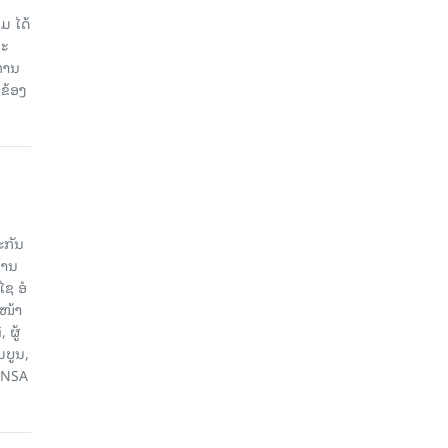
ມ ໄດ້
ລະ
ການ
ຂ້ອງ
ະກັນ
ການ
ຊ ອໍ
ວໜ້າ
ຜູ້
ມບູນ,
HANSA