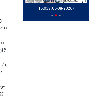
26)
15.039(06-08-2026)
1
ງ
ງຊາດ
າ
ງມາ
ໄດ້
ງຄົມ
ນຳ
ຂອງ
ໄດ້