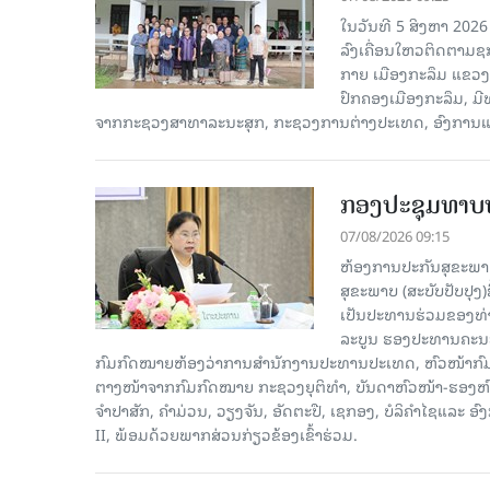
ໃນວັນທີ 5 ສິງຫາ 2026 
ລົງເຄື່ອນໃຫວຕິດຕາມຊກຍ
ກາຍ ເມືອງກະລຶມ ແຂວ
ປົກຄອງເມືອງກະລຶມ, ມ
ຈາກກະຊວງສາທາລະນະສຸກ, ກະຊວງການຕ່າງປະເທດ, ອົງການແຄຣ
ກອງປະຊຸມທາບທ
07/08/2026 09:15
ຫ້ອງການປະກັນສຸຂະພາບ
ສຸຂະພາບ (ສະບັບປັບປຸງ
ເປັນປະທານຮ່ວມຂອງທ່
ລະບູນ ຮອງປະທານຄະນະ
ກົມກົດໝາຍຫ້ອງວ່າການສໍານັກງານປະທານປະເທດ, ຫົວໜ້າກົມກ
ຕາງໜ້າຈາກກົມກົດໝາຍ ກະຊວງຍຸຕິທໍາ, ບັນດາຫົວໜ້າ-ຮອງຫ
ຈຳປາສັກ, ຄໍາມ່ວນ, ວຽງຈັນ, ອັດຕະປື, ເຊກອງ, ບໍລິຄໍາໄຊແ
II, ພ້ອມດ້ວຍພາກສ່ວນກ່ຽວຂ້ອງເຂົ້າຮ່ວມ.