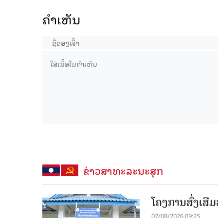
ຄໍາເຫັນ
ຂ່າວສາທະລະນະສຸກ
ໂຄງການສົ່ງເສີມ
07/08/2026 09:25