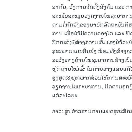
ສາກົນ, ອົງການຈັດຕັ້ງສັງຄົມ ແລະ
ສະໜັບສະໜູນວຽກງານໂພຊະນາການ; 5
ຕາມຂໍ້ຕົກລົງຂອງນາຍົກລັດຖະມົນຕີ
ການ ເພື່ອໃຫ້ມີຄວາມຄ່ອງໂຕ ແລະ ຟົດຟ
ປົກກະຕິ;6)ສ້າງຄວາມເຂັ້ມແຂງໃຫ້ລ
ສຸຂະພາບແບບຍືນຍົງ ພ້ອມທັງສ້າງຄວ
ລະວັງທາງດ້ານໂພຊະນາການຢ່າງເປັນປົ
ຫຼັກຖານໃໝ່ເຂົ້າໃນການວາງແຜນແກ້ໄຂ
ສູງສຸດ;8)ທຸກພາກສ່ວນໃຫ້ການສະໜັບ
ວຽກງານໂພຊະນາການ, ຕິດຕາມຊຸກຍູ້ປະ
ແຕ່ລະໄລຍະ.
ຂ່າວ: ສູນຂ່າວສານການແພດສຸຂະສຶກ