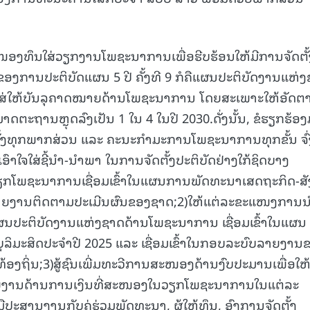
15.040(07-08-20
ນສະໜອງທຶນໃສ່ວຽກງານໂພຊະນາການເພື່ອຮີບຮ້ອນໃຫ້ມີການຈັດຕັ້
າຍຂອງການປະຕິບັດແຜນ 5 ປີ ຄັ້ງທີ 9 ກໍຄືແຜນປະຕິບັດງານແຫ່
ສ່ໃຫ້ບັນລຸຄາດໝາຍດ້ານໂພຊະນາການ ໂດຍສະເພາະໃຫ້ອັດຕ
ດຕະຖານຫຼຸດລົງເປັນ 1 ໃນ 4 ໃນປີ 2030.ດັ່ງນັ້ນ, ຂໍຮຽກຮ້ອ
້ງທຸກພາກສ່ວນ ແລະ ຄະນະກຳມະການໂພຊະນາການທຸກຂັ້ນ ຈົ່ງ
ເອົາໃຈໃສ່ຊີ້ນຳ-ນຳພາ ໃນການຈັດຕັ້ງປະຕິບັດຢ່າງໃກ້ຊິດບາງ
ເອົາວຽກໂພຊະນາການເຊື່ອມເຂົ້າໃນແຜນການພັດທະນາເສດຖະກິດ-ສັ
ົບລາຍງານຕິດຕາມປະເມີນຜົນຂອງຊາດ;2)ໃຫ້ແຕ່ລະຂະແໜງການ
ນແຜນປະຕິບັດງານແຫ່ງຊາດດ້ານໂພຊະນາການ ເຊື່ອມເຂົ້າໃນແຜນ
ບຸລິມະສິດປະຈໍາປີ 2025 ແລະ ເຊື່ອມເຂົ້າໃນກອບລະບົບລາຍງານ
ຖິ່ນ;3)ສູ້ຊົນເພີ່ມທະວີການສະໜອງດ້ານງົບປະມານເພື່ອໃຫ້
ລາຍງານດ້ານການເງິນທີ່ສະໜອງໃນວຽກໂພຊະນາການໃນແຕ່ລະ
ປະສານງານກັບຄູ່ຮ່ວມພັດທະນາ, ຜູ້ໃຫ້ທຶນ, ອົງການຈັດຕັ້ງ