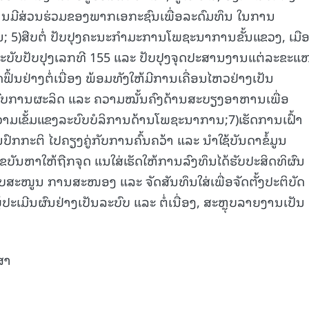
 ການມີສ່ວນຮ່ວມຂອງພາກເອກະຊົນເພື່ອລະດົມທຶນ ໃນການ
)ສືບຕໍ່ ປັບປຸງຄະນະກຳມະການໂພຊະນາການຂັ້ນແຂວງ, ເມື
ສະບັບປັບປຸງເລກທີ 155 ແລະ ປັບປຸງຈຸດປະສານງານແຕ່ລະຂະ
ຶ້ນຢ່າງຕໍ່ເນື່ອງ ພ້ອມທັງໃຫ້ມີການເຄື່ອນໄຫວຢ່າງເປັນ
ະບົບການຜະລິດ ແລະ ຄວາມໝັ້ນຄົງດ້ານສະບຽງອາຫານເພື່ອ
າມເຂັ້ມແຂງລະບົບບໍລິການດ້ານໂພຊະນາການ;7)ເຮັດການເຝົ້າ
ກກະຕິ ໄປຄຽງຄູ່ກັບການຄົ້ນຄວ້າ ແລະ ນຳໃຊ້ບັນດາຂໍ້ມູນ
ບັນຫາໃຫ້ຖືກຈຸດ ແນໃສ່ເຮັດໃຫ້ການລົງທຶນໄດ້ຮັບປະສິດທິຜົນ
ສະໜູນ ການສະໜອງ ແລະ ຈັດສັນທຶນໃສ່ເພື່ອຈັດຕັ້ງປະຕິບັດ
ເມີນຜົນຢ່າງເປັນລະບົບ ແລະ ຕໍ່ເນື່ອງ, ສະຫຼຸບລາຍງານເປັນ
ສາ