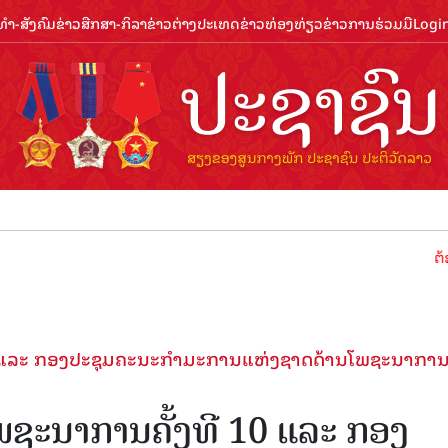
ຳ-ສັງຄົມ
ຂ່າວສືກສາ-ກິລາ
ຂ່າວຕ່າງປະເທດ
ຂ່າວທ່ອງທ່ຽວ
ຂ່າວການຮ່ວມມື
Logi
ຕ້ອນຮັບປີທ
0 ແລະ ກອງປະຊຸມຄະນະກຳມະການແຫ່ງຊາດດ້ານໂພຊະນາກາ
ຊະນາການຄັ້ງທີ 10 ແລະ ກອງ