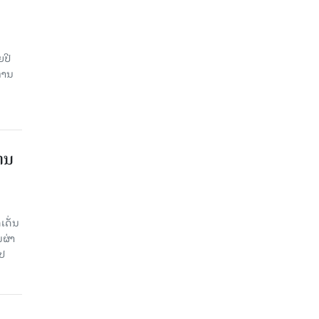
ຍປີ
່ານ
ານ
ເດັ່ນ
ຜ່າ
ໄປ