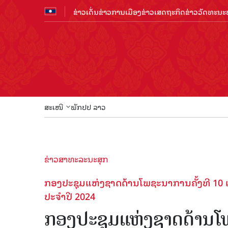
ຂ່າວເດັ່ນ
ຂ່າວການເມືອງ
ຂ່າວເສດຖະກິດ
ຂ່າວວັດທະນະທ
ສະເໜີ
ພັກປປ ລາວ
ຂ່າວສາທະລະນະສຸກ
ກອງປະຊຸມແຫ່ງຊາດດ້ານໂພຊະນາການຄັ້ງທີ 1
ປະຈຳປີ 2024
ກອງປະຊຸມແຫ່ງຊາດດ້ານໂພ