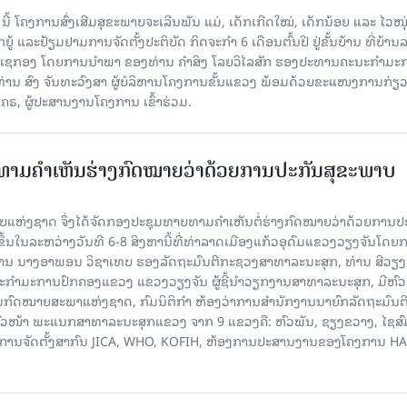
ນີ້ ໂຄງການສົ່ງເສີມສຸຂະພາບຈະເລີນພັນ ແມ່, ເດັກເກີດໃໝ່, ເດັກນ້ອຍ ແລະ ໄວໜຸ່
ູ້ ແລະຢ້ຽມຢາມການຈັດຕັ້ງປະຕິບັດ ກິດຈະກຳ 6 ເດືອນຕົ້ນປີ ຢູ່ຂັ້ນບ້ານ ທີ່ບ້ານ
ງເຊກອງ ໂດຍການນໍາພາ ຂອງທ່ານ ຄຳສິງ ໂລຍວິໄລສັກ ຮອງປະທານຄະນະກຳມະ
ີທ່ານ ສົງ ຈັນທະວົງສາ ຜູ້ບໍລິຫານໂຄງການຂັ້ນແຂວງ ພ້ອມດ້ວຍຂະແໜງການກ່ຽວ
, ຜູ້ປະສານງານໂຄງການ ເຂົ້າຮ່ວມ.
າມຄໍາເຫັນຮ່າງກົດໝາຍວ່າດ້ວຍການປະກັນສຸຂະພາບ
ແຫ່ງຊາດ ຈຶ່ງໄດ້ຈັດກອງປະຊຸມທາບທາມຄໍາເຫັນຕໍ່ຮ່າງກົດໝາຍວ່າດ້ວຍການປ
)ຂຶ້ນໃນລະຫວ່າງວັນທີ 6-8 ສິງຫານີ້ທີ່ທ່າລາດເມືອງແກ້ວອຸດົມແຂວງວຽງຈັນໂດຍ
ານ ນາງອາພອນ ວິຊາເທບ ຮອງລັດຖະມົນຕີກະຊວງສາທາລະນະສຸກ, ທ່ານ ສີວຽງໄ
ກຳມະການປົກຄອງແຂວງ ແຂວງວຽງຈັນ ຜູ້ຊີ້ນໍາວຽກງານສາທາລະນະສຸກ, ມີຫົ
ົດໝາຍສະພາແຫ່ງຊາດ, ກົມນິຕິກຳ ຫ້ອງວ່າການສໍານັກງານນາຍົກລັດຖະມົນຕີ, 
ົວໜ້າ ພະແນກສາທາລະນະສຸກແຂວງ ຈາກ 9 ແຂວງຄື: ຫົວພັນ, ຊຽງຂວາງ, ໄຊສົ
ລະ ອົງການຈັດຕັ້ງສາກົນ JICA, WHO, KOFIH, ຫ້ອງການປະສານງານຂອງໂຄງການ 