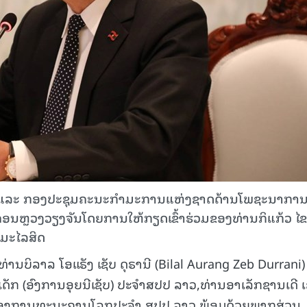
0 ແລະ ກອງປະຊຸມຄະນະກຳມະການແຫ່ງຊາດດ້ານໂພຊະນາກາ
ີ່ນະຄອນຫຼວງວຽງຈັນໂດຍການໃຫ້ກຽດເຂົ້າຮ່ວມຂອງທ່ານກິແກ້ວ ໄ
ມມະໄລສິດ
ບິລາລ ໂອແຣັງ ເຊັບ ດຸຣານີ (Bilal Aurang Zeb Durrani) ຜ
ກ (ອົງການອຸຍນີເຊັບ) ປະຈຳສປປ ລາວ,ທ່ານອາເລັກຊານເດີ 
າຫ້ອງການທະນະຄານໂລກປະຈຳ ສປປ ລາວ ພ້ອມດ້ວຍພາກສ່ວນ