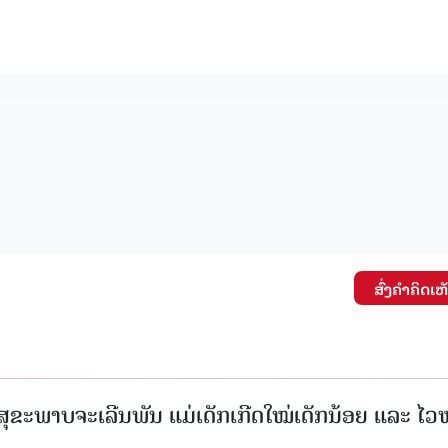
ສົ່ງຄໍາຄິດເຫ
ສຸຂະພາບຈະເລີນພັນ ແມ່ເດັກເກີດໃໝ່ເດັກນ້ອຍ ແລະ ໄວໜ