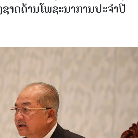
ງຊາດດ້ານໂພຊະນາການປະຈຳປີ