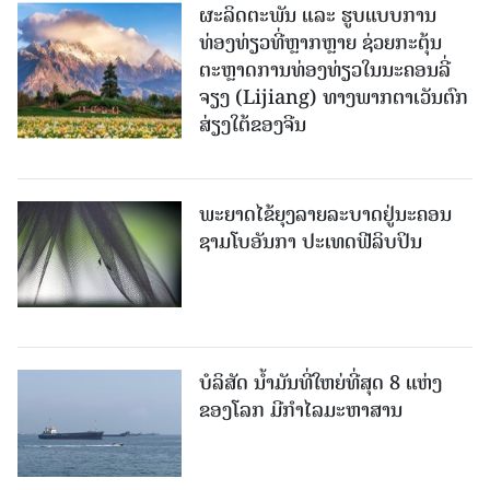
ຜະລິດຕະພັນ ແລະ ຮູບແບບການ
ທ່ອງທ່ຽວທີ່ຫຼາກຫຼາຍ ຊ່ວຍກະຕຸ້ນ
ຕະຫຼາດການທ່ອງທ່ຽວໃນນະຄອນລີ່
ຈຽງ (Lijiang) ທາງພາກຕາເວັນຕົກ
ສ່ຽງໃຕ້ຂອງຈີນ
ພະຍາດໄຂ້ຍຸງລາຍລະບາດຢູ່ນະຄອນ
ຊາມໂບ​ອັນກາ ປະເທດຟີລິບປິນ
ບໍລິສັດ ນ້ຳມັນທີ່ໃຫຍ່ທີ່ສຸດ 8 ແຫ່ງ
ຂອງໂລກ ມີກຳໄລມະຫາສານ