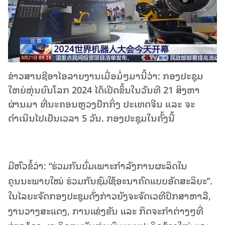
ຂ່າວສານຊີອາໄອລາຍງານເມື່ອມໍ່ໆມານີ້ວ່າ: ກອງປະຊຸມ
ໃຫຍ່ຫຸ່ນຍົນໂລກ 2024 ໄດ້ເປີດຂຶ້ນໃນວັນທີ 21 ສິງຫາ
ຜ່ານມາ ທີ່ນະຄອນຫຼວງປັກກິ່ງ ປະເທດຈີນ ແລະ ຈະ
ດຳເນີນໄປເປັນເວລາ 5 ວັນ. ກອງປະຊຸມໃນຄັ້ງນີ້
ມີຫົວຂໍ້ວ່າ: “ຮ່ວມກັນບົ່ມເພາະກຳລັງການຜະລິດໃນ
ຄຸນນະພາບໃໝ່ ຮ່ວມກັນຊົມໃຊ້ອະນາຄົດແບບອັດສະລິຍະ”.
ໃນໄລຍະຈັດກອງປະຊຸມດັ່ງກ່າວຍັງຈະຈັດເວທີປຶກສາຫາລື,
ງານວາງສະແດງ, ການແຂ່ງຂັນ ແລະ ກິດຈະກຳຕ່າງໆທີ່