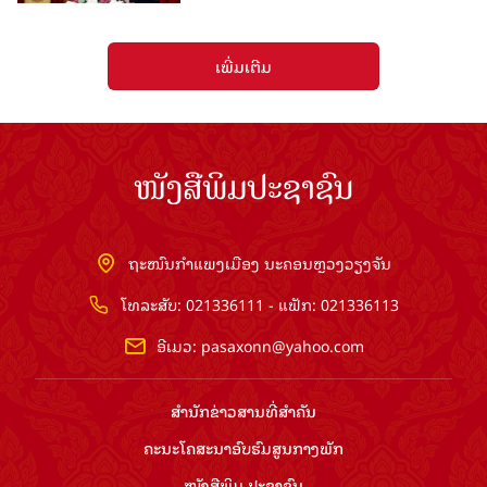
ເພີ່ມເຕີມ
ໜັງສືພິມປະຊາຊົນ
ຖະໜົນກຳແພງເມືອງ ນະຄອນຫຼວງວຽງຈັນ
ໂທລະສັບ: 021336111 - ແຟັກ: 021336113
ອີເມວ:
pasaxonn@yahoo.com
ສຳ​ນັກ​ຂ່າວ​ສານ​ທີ່​ສຳ​ຄັນ​
ຄະນະໂຄສະນາອົບຮົມ​ສູນ​ກາງ​ພັກ
ໜັງສືພິມ ປະ​ຊາ​ຊົນ