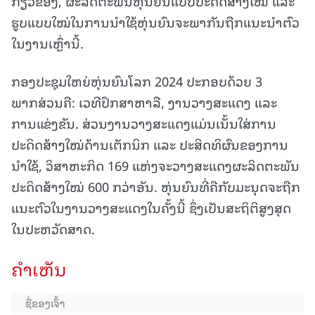
ກ່ຽວຂ້ອງ, ຜະລິດຕະພັນຫຸ່ນຍົນແບບປະດິດສ້າງໃໝ່ ແລະ
ຮູບແບບໃໝ່ໃນການນຳໃຊ້ຫຸ່ນຍົນຈະພາກັນຖືກແນະນຳຕົວ
ໃນງານເຫຼົ່ານີ້.
ກອງປະຊຸມໃຫຍ່ຫຸ່ນຍົນໂລກ 2024 ປະກອບດ້ວຍ 3
ພາກສ່ວນຄື: ເວທີປຶກສາຫາລື, ງານວາງສະແດງ ແລະ
ການແຂ່ງຂັນ. ສ່ວນງານວາງສະແດງແມ່ນເນັ້ນໃສ່ການ
ປະດິດສ້າງໃໝ່ດ້ານເຕັກນິກ ແລະ ປະສິດທິຜົນຂອງການ
ນຳໃຊ້, ວິສາຫະກິດ 169 ແຫ່ງຈະວາງສະແດງຜະລິດຕະພັນ
ປະດິດສ້າງໃໝ່ 600 ກວ່າອັນ. ຫຸ່ນຍົນທີ່ຄືກັບມະນຸດຈະຖືກ
ແນະຕົວໃນງານວາງສະແດງໃນຄັ້ງນີ້ ຊຶ່ງເປັນສະຖິຕິສູງສຸດ
ໃນປະຫວັດສາດ.
ຄໍາເຫັນ