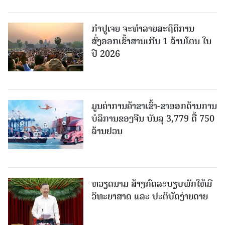
ກຳປູເຈຍ ຈະທຳລາຍສະຖິຕິການ
ສົ່ງອອກເຂົ້າສານເກີນ 1 ລ້ານໂຕນ ໃນ
ປີ 2026
ມູນຄ່າການຄ້າຂາເຂົ້າ-ຂາອອກດ້ານການ
ບໍລິການຂອງຈີນ ບັນລຸ 3,779 ຕື້ 750
ລ້ານຢວນ
ຫວຽດນາມ ສ້າງກົດລະບຽບພັກໃຫ້ມີ
ວິທະຍາສາດ ແລະ ປະຕິບັດງ່າຍດາຍ