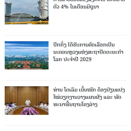
ຕົວ 4% ໃນເດືອນມິຖຸນາ
ປັກກິ່ງ ໄດ້ຮັບການຄັດເລືອກເປັນ
ນະຄອນຫຼວງແຫ່ງສະຖາປັດຕະຍະກຳ
ໂລກ ປະຈຳປີ 2029
ທ່ານ ໂຕ​ເລິມ ເນັ້ນໜັກ ຕ້ອງ​ປ່ຽນ​ແປງ​
ໃໝ່​ວຽກ​ງານ​ວາງ​ແຜນ​ຜັງ ແລະ ​ພັດ​
ທະ​ນາ​ພື້ນ​ຖານ​ໂຄງ​ລ່າງ