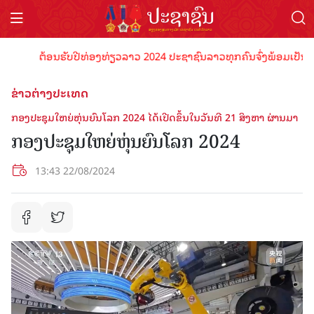
ຕ້ອນຮັບປີທ່ອງທ່ຽວລາວ 2024 ປະຊາຊົນລາວທຸກຄົນຈົ່ງພ້ອມເປັນເຈົ້າພ
ຂ່າວຕ່າງປະເທດ
ກອງປະຊຸມໃຫຍ່ຫຸ່ນຍົນໂລກ 2024 ໄດ້ເປີດຂຶ້ນໃນວັນທີ 21 ສິງຫາ ຜ່ານມາ
ກອງປະຊຸມໃຫຍ່ຫຸ່ນຍົນໂລກ 2024
13:43 22/08/2024