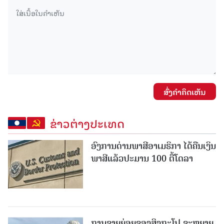
ສົ່ງຄໍາຄິດເຫັນ
ຂ່າວຕ່າງປະເທດ
ອົງການດ່ານພາສີອາເມຣິກາ ໄດ້ຄືນເງິນ
ພາສີແລ້ວປະມານ 100 ຕື້ໂດລາ
ການຂາຍຍ່ອຍຂອງສິງກະໂປ ຂະຫຍາຍ