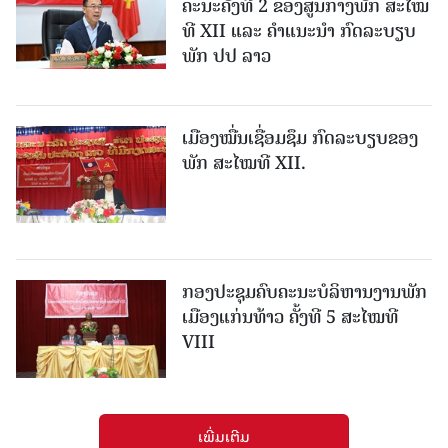
ຄະນະຄັ້ງທີ 2 ຂອງສູນກາງພັກ ສະໄໝ
ທີ XII ແລະ ຄໍາແນະນໍາ ກົດລະບຽບ
ພັກ ປປ ລາວ
ເມືອງ​ໝື່ນເຊື່ອມຊຶມ ກົດລະບຽບຂອງ
ພັກ ສະໄໝທີ XII.
ກອງປະຊຸມຄົບຄະນະບໍລິຫານງານພັກ
ເມືອງແກ່ນ​ທ້າວ ຄັ້ງທີ 5 ສະໄໝທີ
VIII
ເພີ່ມເຕີມ