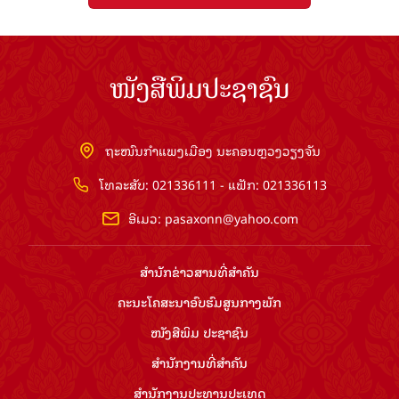
ໜັງສືພິມປະຊາຊົນ
ຖະໜົນກຳແພງເມືອງ ນະຄອນຫຼວງວຽງຈັນ
ໂທລະສັບ: 021336111 - ແຟັກ: 021336113
ອີເມວ:
pasaxonn@yahoo.com
ສຳ​ນັກ​ຂ່າວ​ສານ​ທີ່​ສຳ​ຄັນ​
ຄະນະໂຄສະນາອົບຮົມ​ສູນ​ກາງ​ພັກ
ໜັງສືພິມ ປະ​ຊາ​ຊົນ
ສຳ​ນັກ​ງານ​ທີ່​ສຳ​ຄັນ
ສຳ​ນັກ​ງານ​ປະ​ທານ​ປະ​ເທດ