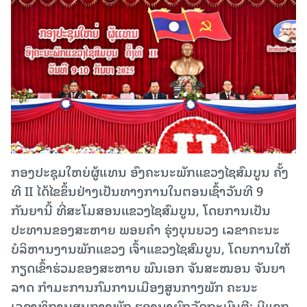
ກອງປະຊຸມໃຫຍ່ຜູ້ແທນ ອົງຄະນະພັກແຂວງໄຊສົມບູນ ຄັ້ງ
ທີ II ໄດ້ໄຂຂຶ້ນຢ່າງເປັນທາງການໃນຕອນເຊົ້າວັນທີ 9
ກັນຍານີ້ ທີ່ສະໂມສອນແຂວງໄຊສົມບູນ, ໂດຍການເປັນ
ປະທານຂອງສະຫາຍ ພອຍຄໍາ ຮຸ່ງບຸນຍວງ ເລຂາຄະນະ
ບໍລິຫານງານພັກແຂວງ ເຈົ້າແຂວງໄຊສົມບູນ, ໂດຍການໃຫ້
ກຽດເຂົ້າຮ່ວມຂອງສະຫາຍ ພົນເອກ ຈັນສະໝອນ ຈັນຍາ
ລາດ ກໍາມະການກົມການເມືອງສູນກາງພັກ ຄະນະ
ເລຂາທິການສູນກາງພັກ ຮອງນາຍົກລັດຖະມົນຕີ; ມີແຂກ