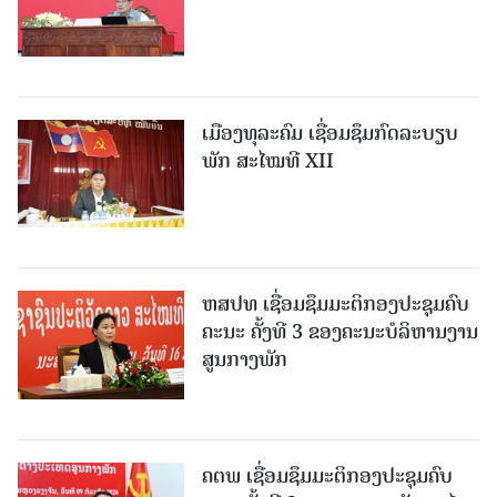
ເມືອງທຸລະຄົມ ເຊື່ອມຊຶມກົດລະບຽບ
ພັກ ສະໄໝທີ XII
ຫສປທ ເຊື່ອມຊຶມມະຕິກອງປະຊຸມຄົບ
ຄະນະ ຄັ້ງທີ 3 ຂອງຄະນະບໍລິຫານງານ
ສູນກາງພັກ
ຄຕພ ເຊື່ອມຊຶມມະຕິກອງປະຊຸມຄົບ