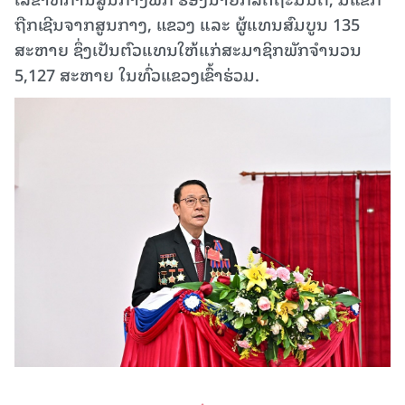
ຖືກເຊີນຈາກສູນກາງ, ແຂວງ ແລະ ຜູ້ແທນສົມບູນ 135
ສະຫາຍ ຊຶ່ງເປັນຕົວແທນໃຫ້ແກ່ສະມາຊິກພັກຈໍານວນ
5,127 ສະຫາຍ ໃນທົ່ວແຂວງເຂົ້າຮ່ວມ.