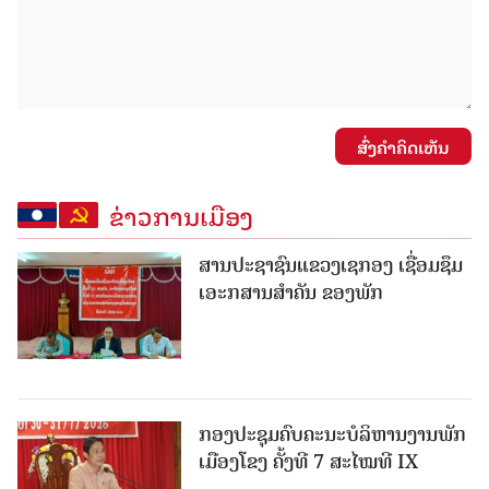
ສົ່ງຄໍາຄິດເຫັນ
ຂ່າວການເມືອງ
ສານປະຊາຊົນແຂວງເຊກອງ ເຊື່ອມຊຶມ
ເອະກສານສໍາຄັນ ຂອງພັກ
ກອງປະຊຸມຄົບຄະນະບໍລິຫານງານພັກ
ເມືອງໂຂງ ຄັ້ງທີ 7 ສະໄໝທີ IX