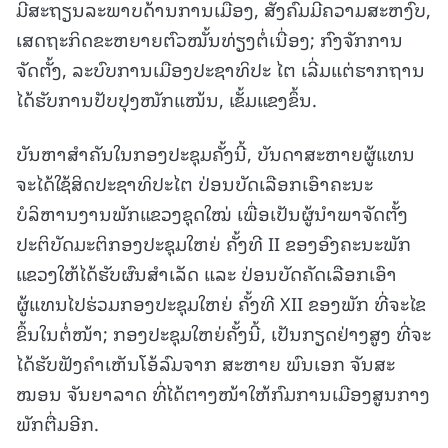
ມີສະຖຽນລະພາບດ້ານການເມືອງ, ສັງຄົມມີຄວາມສະຫງົບ,
ເສດຖະກິດຂະຫຍາຍຕົວໝັ້ນທ່ຽງຕໍ່ເນື່ອງ; ກົງຈັກການ
ຈັດຕັ້ງ, ລະບົບການເມືອງປະຊາທິປະ ໄຕ ເລີ່ມແຕ່ຮາກຖານ
ໄດ້ຮັບການປັບປຸງໜັກແໜ້ນ, ເຂັ້ມແຂງຂຶ້ນ.
ບັນຫາສຳຄັນໃນກອງປະຊຸມຄັ້ງນີ້, ບັນດາສະຫາຍຜູ້ແທນ
ຈະໄດ້ໃຊ້ສິດປະຊາທິປະໄຕ ປ່ອນບັດເລືອກເອົາຄະນະ
ບໍລິຫານງານພັກແຂວງຊຸດໃໝ່ ເພື່ອເປັນຜູ້ນຳພາຈັດຕັ້ງ
ປະຕິບັດມະຕິກອງປະຊຸມໃຫຍ່ ຄັ້ງທີ II ຂອງອົງຄະນະພັກ
ແຂວງໃຫ້ໄດ້ຮັບຜົນສຳເລັດ ແລະ ປ່ອນບັດຄັດເລືອກເອົາ
ຜູ້ແທນໄປຮ່ວມກອງປະຊຸມໃຫຍ່ ຄັ້ງທີ XII ຂອງພັກ ທີ່ຈະໄຂ
ຂຶ້ນໃນຕໍ່ໜ້າ; ກອງປະຊຸມໃຫຍ່ຄັ້ງນີ້, ເປັນກຽດຢ່າງສູງ ທີ່ຈະ
ໄດ້ຮັບຟັງຄຳເຫັນໂອ້ລົມຈາກ ສະຫາຍ ພົນເອກ ຈັນສະ
ໝອນ ຈັນຍາລາດ ທີ່ໄດ້ຕາງໜ້າໃຫ້ກົມການເມືອງສູນກາງ
ພັກຕື່ມອີກ.