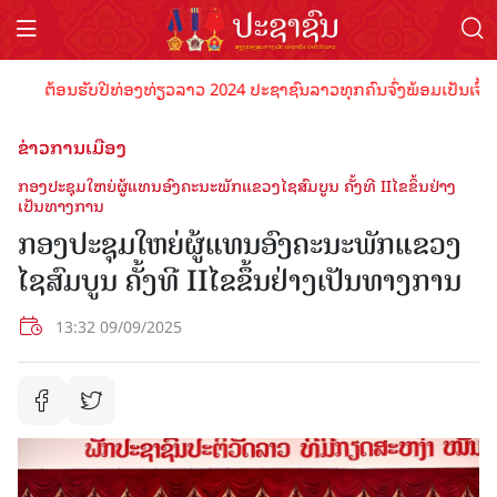
ຕ້ອນຮັບປີທ່ອງທ່ຽວລາວ 2024 ປະຊາຊົນລາວທຸກຄົນຈົ່ງພ້ອມເປັນເຈົ້າພາບທ
ຂ່າວການເມືອງ
ກອງປະຊຸມໃຫຍ່ຜູ້ແທນອົງຄະນະພັກແຂວງໄຊສົມບູນ ຄັ້ງທີ IIໄຂຂຶ້ນຢ່າງ
ເປັນທາງການ
ກອງປະຊຸມໃຫຍ່ຜູ້ແທນອົງຄະນະພັກແຂວງ
ໄຊສົມບູນ ຄັ້ງທີ IIໄຂຂຶ້ນຢ່າງເປັນທາງການ
13:32 09/09/2025