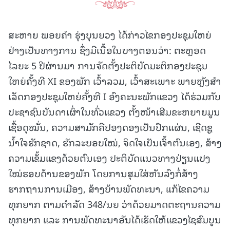
ສະຫາຍ ພອຍຄຳ ຮຸ່ງບຸນຍວງ ໄດ້ກ່າວໄຂກອງປະຊຸມໃຫຍ່
ຢ່າງເປັນທາງການ ຊຶ່ງມີເນື້ອໃນບາງຕອນວ່າ: ຕະຫຼອດ
ໄລຍະ 5 ປີຜ່ານມາ ການຈັດຕັ້ງປະຕິບັດມະຕິກອງປະຊຸມ
ໃຫຍ່ຄັ້ງທີ XI ຂອງພັກ ເວົ້າລວມ, ເວົ້າສະເພາະ ພາຍຫຼັງສໍາ
ເລັດກອງປະຊຸມໃຫຍ່ຄັ້ງທີ I ອົງຄະນະພັກແຂວງ ໄດ້ຮ່ວມກັບ
ປະຊາຊົນບັນດາເຜົ່າໃນທົ່ວແຂວງ ຕັ້ງໜ້າເສີມຂະຫຍາຍມູນ
ເຊື້ອດຸໝັ່ນ, ຄວາມສາມັກຄີປອງດອງເປັນປຶກແຜ່ນ, ເຊີດຊູ
ນ້ຳໃຈຮັກຊາດ, ຮັກລະບອບໃໝ່, ຈິດໃຈເປັນເຈົ້າຕົນເອງ, ສ້າງ
ຄວາມເຂັ້ມແຂງດ້ວຍຕົນເອງ ປະຕິບັດແນວທາງປ່ຽນແປງ
ໃໝ່ຮອບດ້ານຂອງພັກ ໂດຍການສຸມໃສ່ຫັນລົງກໍ່ສ້າງ
ຮາກຖານການເມືອງ, ສ້າງບ້ານພັດທະນາ, ແກ້ໄຂຄວາມ
ທຸກຍາກ ຕາມດຳລັດ 348/ນຍ ວ່າດ້ວຍມາດຕະຖານຄວາມ
ທຸກຍາກ ແລະ ການພັດທະນາອັນໄດ້ເຮັດໃຫ້ແຂວງໄຊສົມບູນ