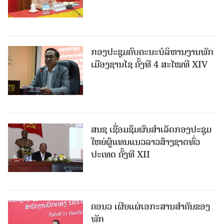
ກອງປະຊຸມຄົບຄະນະບໍລິຫານງານພັກ
ເມືອງຊານ​ໄຊ ຄັ້ງທີ 4 ສະໄໝທີ XIV
ສນຊ ເຊື່ອມຊຶມຜົນສໍາເລັດກອງປະຊຸມ
ໃຫຍ່ຜູ້ແທນແນວລາວສ້າງຊາດທົ່ວ
ປະເທດ ຄັ້ງທີ XII
ຄອນວ ເຜີຍແຜ່ເອກະສານສໍາຄັນຂອງ
ພັກ