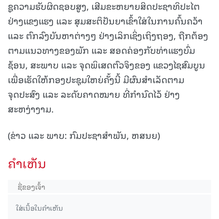
ຊູຄວາມຮັບຜິດຊອບສູງ, ເສີມຂະຫຍາຍສິດປະຊາທິປະໄຕ
ຢ່າງແຂງແຮງ ແລະ ສຸມສະຕິປັນຍາເຂົ້າໃສ່ໃນການຄົ້ນຄວ້າ
ແລະ ຕົກລົງບັນຫາຕ່າງໆ ຢ່າງເລິກເຊິ່ງເຖິງຖອງ, ຖືກຕ້ອງ
ຕາມແນວທາງຂອງພັກ ແລະ ສອດຄ່ອງກັບທ່າແຮງບົ່ມ
ຊ້ອນ, ສະພາບ ແລະ ຈຸດພິເສດຕົວຈິງຂອງ ແຂວງໄຊສົມບູນ
ເພື່ອເຮັດໃຫ້ກອງປະຊຸມໃຫຍ່ຄັ້ງນີ້ ມີຜົນສຳເລັດຕາມ
ຈຸດປະສົງ ແລະ ລະດັບຄາດໝາຍ ທີ່ກຳນົດໄວ້ ຢ່າງ
ສະຫງ່າງາມ.
(ຂ່າວ ແລະ ພາບ: ກົມປະຊາສຳພັນ, ຫສນຍ)
ຄໍາເຫັນ