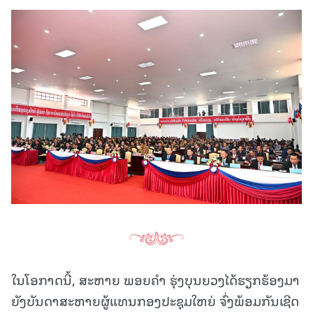
ໃນໂອກາດນີ້, ສະຫາຍ ພອຍຄຳ ຮຸ່ງບຸນຍວງໄດ້ຮຽກຮ້ອງມາ
ຍັງບັນດາສະຫາຍຜູ້ແທນກອງປະຊຸມໃຫຍ່ ຈົ່ງພ້ອມກັນເຊີດ