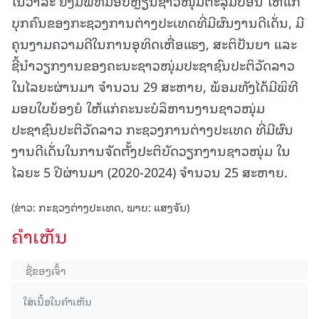
ໃນວາລະ ຍັງມີພິທີມອບຫຼຽນຊາວໜຸ່ມຕະລຸມບອນ ໃຫ້ແກ່
ບຸກຄົນຂອງກະຊວງການຕ່າງປະເທດທີ່ມີຜົນງານດີເດັ່ນ, ມີ
ຄຸນງາມຄວາມດີໃນການອຸທິດເຫື່ອແຮງ, ສະຕິປັນຍາ ແລະ
ຊີ້ນໍາວຽກງານຂອງຄະນະຊາວໜຸ່ມປະຊາຊົນປະຕິວັດລາວ
ໃນໄລຍະຜ່ານມາ ຈໍານວນ 29 ສະຫາຍ, ພ້ອມທັງໄດ້ມີພິທີ
ມອບໃບຍ້ອງຍໍ ໃຫ້ແກ່ຄະນະບໍລິຫານງານຊາວໜຸ່ມ
ປະຊາຊົນປະຕິວັດລາວ ກະຊວງການຕ່າງປະເທດ ທີ່ມີຜົນ
ງານດີເດັ່ນໃນການຈັດຕັ້ງປະຕິບັດວຽກງານຊາວໜຸ່ມ ໃນ
ໄລຍະ 5 ປີຜ່ານມາ (2020-2024) ຈໍານວນ 25 ສະຫາຍ.
(ຂ່າວ: ກະຊວງຕ່າງປະເທດ, ພາບ: ແສງຈັນ)
ຄໍາເຫັນ