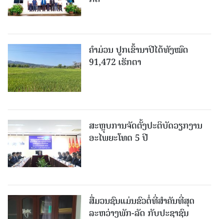
ຄໍາມ່ວນ ປູກເຂົ້ານາປີໄດ້ທັງໝົດ
91,472 ເຮັກຕາ
ສະຫຼຸບການຈັດຕັ້ງປະຕິບັດວຽກງານ
ອະໄພຍະໂທດ 5 ປີ
ສື່ມວນຊົນແມ່ນຂົວຕໍ່ທີ່ສໍາຄັນທີ່ສຸດ
ລະຫວ່າງພັກ-ລັດ ກັບປະຊາຊົນ