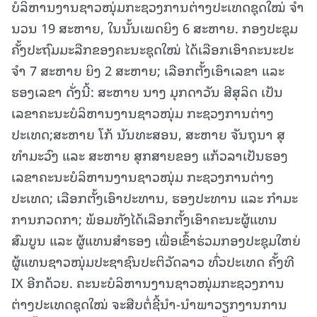
ບໍລິຫານງານຊາວໜຸ່ມກະຊວງການຕ່າງປະເທດຊຸດໃໝ່ ຈໍາ
ນວນ 19 ສະຫາຍ, ໃນນັ້ນເພດຍິງ 6 ສະຫາຍ. ກອງປະຊຸມ
ຄັ້ງປະຖົມມະລືກຂອງຄະນະຊຸດໃໝ່ ໄດ້ເລືອກເອົາຄະນະປະ
ຈໍາ 7 ສະຫາຍ ຍິງ 2 ສະຫາຍ; ເລືອກຕັ້ງເອົາເລຂາ ແລະ
ຮອງເລຂາ ດັ່ງນີ້: ສະຫາຍ ນາງ ມຸກດາວັນ ສີສຸລິດ ເປັນ
ເລຂາຄະນະບໍລິຫານງານຊາວໜຸ່ມ ກະຊວງການຕ່າງ
ປະເທດ;ສະຫາຍ ໂກ້ ນັນທະສອນ, ສະຫາຍ ຈັນຖຸນາ ສຸ
ທໍາມະວົງ ແລະ ສະຫາຍ ສຸກສາຍຂອງ ແກ້ວລາເປັນຮອງ
ເລຂາຄະນະບໍລິຫານງານຊາວໜຸ່ມ ກະຊວງການຕ່າງ
ປະເທດ; ເລືອກຕັ້ງເອົາປະທານ, ຮອງປະທານ ແລະ ກໍາມະ
ການກວດກາ; ພ້ອມທັງໄດ້ເລືອກຕັ້ງເອົາຄະນະຜູ້ແທນ
ສົມບູນ ແລະ ຜູ້ແທນສໍາຮອງ ເພື່ອເຂົ້າຮ່ວມກອງປະຊຸມໃຫຍ່
ຜູ້ແທນຊາວໜຸ່ມປະຊາຊົນປະຕິວັດລາວ ທົ່ວປະເທດ ຄັ້ງທີ
IX ອີກດ້ວຍ. ຄະນະບໍລິຫານງານຊາວໜຸ່ມກະຊວງການ
ຕ່າງປະເທດຊຸດໃໝ່ ຈະສືບຕໍ່ຊີ້ນໍາ-ນໍາພາວຽກງານການ