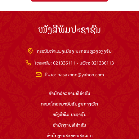
ໜັງສືພິມປະຊາຊົນ
ຖະໜົນກຳແພງເມືອງ ນະຄອນຫຼວງວຽງຈັນ
ໂທລະສັບ: 021336111 - ແຟັກ: 021336113
ອີເມວ:
pasaxonn@yahoo.com
ສຳ​ນັກ​ຂ່າວ​ສານ​ທີ່​ສຳ​ຄັນ​
ຄະນະໂຄສະນາອົບຮົມ​ສູນ​ກາງ​ພັກ
ໜັງສືພິມ ປະ​ຊາ​ຊົນ
ສຳ​ນັກ​ງານ​ທີ່​ສຳ​ຄັນ
ສຳ​ນັກ​ງານ​ປະ​ທານ​ປະ​ເທດ