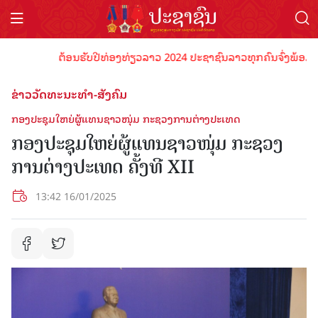
ຕ້ອນຮັບປີທ່ອງທ່ຽວລາວ 2024 ປະຊາຊົນລາວທຸກຄົນຈົ່ງພ້ອມເປັນເຈົ
ຂ່າວວັດທະນະທຳ-ສັງຄົມ
ກອງປະຊຸມໃຫຍ່ຜູ້ແທນຊາວໜຸ່ມ ກະຊວງການຕ່າງປະເທດ
ກອງປະຊຸມໃຫຍ່ຜູ້ແທນຊາວໜຸ່ມ ກະຊວງ
ການຕ່າງປະເທດ ຄັ້ງທີ XII
13:42 16/01/2025