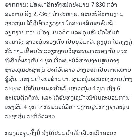
ຮາກຖານ; ມີສະມາຊິກທັງໝົດປະມານ 7,830 ກວ່າ
ສະຫາຍ ຍິງ 2,736 ກວ່າສະຫາຍ. ຄະນະບໍລິຫານງານ
ຊາວໜຸ່ມ ໄດ້ຖືເອົາວຽກງານໂຄສະນາສຶກສາອົບຮົມ
ວຽກງານການເມືອງ-ແນວຄິດ ແລະ ຄຸນສົມບັດໃຫ້ແກ່
ສະມາຊິກຊາວໜຸ່ມຂອງຕົນ ເປັນບຸລິມະສິດສູງສຸດ ໄປຄຽງຄູ່
ກັບການເຄື່ອນໄຫວວຽກງານວິຊາສະເພາະຂອງຕົນ ແລະ
ຖືເອົາຂໍ້ແຂ່ງຂັນ 4 ບຸກ ທີ່ຄະນະບໍລິຫານງານສູນກາງ
ຊາວໜຸ່ມປະຊາຊົນ ປະຕິວັດລາວ ວາງອອກເປັນຄາດໝາຍ
ສູ້ຊົນ. ຕະຫຼອດໄລຍະຜ່ານມາ, ຊາວໜຸ່ມຂະແໜງການຕ່າງ
ປະເທດ ໄດ້ຮັບນາມມະຍົດເປັນຊາວໜຸ່ມ 4 ບຸກ ເຖິງ 6
ສະໄໝຕິດຕໍ່ກັນ ແລະ ໄດ້ຮັບທຸງໄຊນໍາໜ້າໃນຂະບວນການ
ແຂ່ງຂັນ 4 ບຸກ ຈາກຄະນະບໍລິຫານງານສູນກາງຊາວໜຸ່ມ
ປະຊາຊົນ ປະຕິວັດລາວ.
ກອງປະຊຸມຄັ້ງນີ້ ຍັງໄດ້ປ່ອນບັດຄັດເລືອກເອົາຄະນະ