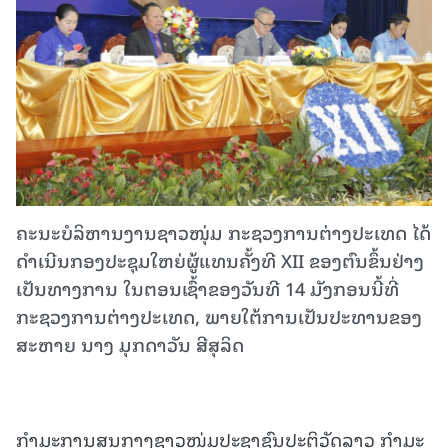
ຄະນະບໍລິຫານງານຊາວໜຸ່ມ ກະຊວງການຕ່າງປະເທດ ໄດ້
ດໍາເນີນກອງປະຊຸມໃຫຍ່ຜູ້ແທນຄັ້ງທີ XII ຂອງຕົນຂຶ້ນຢ່າງ
ເປັນທາງການ ໃນຕອນເຊົ້າຂອງວັນທີ 14 ມັງກອນນີ້ທີ່
ກະຊວງການຕ່າງປະເທດ, ພາຍໃຕ້ການເປັນປະທານຂອງ
ສະຫາຍ ນາງ ມຸກດາວັນ ສີສຸລິດ
ກໍາມະການສູນກາງຊາວໜຸ່ມປະຊາຊົນປະຕິວັດລາວ ກໍາມະ