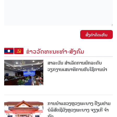
ສົ່ງຄໍາຄິດເຫັນ
ຂ່າວວັດທະນະທຳ-ສັງຄົມ
ສາລະວັນ ສໍາເລັດການຍົກລະດັບ
ວຽກງານເສນາທິການຮັບໃຊ້ການນໍາ
ການນຳແຂວງຫຼວງພະບາງ ຢ້ຽມ​ຢາມ
ບໍ​ລິ​ສັດຊີມັງຫຼວງພະບາງ ຈຽງເກີ ຈໍາ
ກັດ