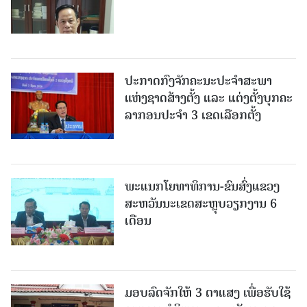
ປະກາດກົງຈັກຄະນະປະຈໍາສະພາ
ແຫ່ງຊາດສ້າງຕັ້ງ ແລະ ແຕ່ງຕັ້ງບຸກຄະ
ລາກອນປະຈໍາ 3 ເຂດເລືອກຕັ້ງ
ພະແນກໂຍທາທິການ-ຂົນສົ່ງແຂວງ
ສະຫວັນນະເຂດສະຫຼຸບວຽກງານ 6
ເດືອນ
ມອບລົດຈັກໃຫ້ 3 ຕາແສງ ເພື່ອຮັບໃຊ້