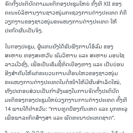
ຈັດຕັ້ງປະຕິບັດຕາມມະຕິກອງປະຊຸມໃຫຍ່ ຄັ້ງທີ XII ຂອງ
ຄະນະບໍລິຫານງານຊາວໜຸ່ມກະຊວງການຕ່າງປະເທດ ກໍຄື
ວຽກງານຂອງຊາວໜຸ່ມຂະແໜງການຕ່າງປະເທດ ໃຫ້
ປະກົດຜົນເປັນຈິງ.
ໃນກອງປະຊຸມ, ຜູ້ແທນຍັງໄດ້ຮັບຟັງການໂອ້ລົມ ຂອງ
ສະຫາຍ ທອງສະຫວັນ ພົມວິຫານ ແລະ ສະຫາຍ ມອນໄຊ
ລາວມົວຊົ່ງ, ເພື່ອເປັນເຂັມຊີ້ທິດເຍືອງທາງ ແລະ ເປັນບ່ອນ
ອີງສໍາຄັນໃຫ້ແກ່ຂະບວນການເຄື່ອນໄຫວຂອງຊາວໜຸ່ມ
ຂະແໜງການຕ່າງປະເທດໃນຕໍ່ໜ້າໃຫ້ມີຜົນສໍາເລັດໃໝ່,
ທັງປະກອບສ່ວນເປັນກໍາລັງແຮງໃນການຈັດຕັ້ງປະຕິບັດ
ມະຕິຂອງກອງປະຊຸມໃຫຍ່ວຽກງານການຕ່າງປະເທດ ຄັ້ງທີ
14 ພາຍໃຕ້ຄໍາຂວັນ: “ການທູດປ້ອງກັນເຫດ ແລະ ບຸກທະລຸ
ເພື່ອພາລະກິດສ້າງສາ ແລະ ພັດທະນາປະເທດຊາດ”.