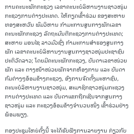
ການຄະນະພັກກະຊວງ ເລຂາຄະນະບໍລິຫານງານຊາວໜຸ່ມ
ກະຊວງການຕ່າງປະເທດ. ໃຫ້ກຽດເຂົ້າຮ່ວມ ຂອງສະຫາຍ
ທອງສະຫວັນ ພົມວິຫານ ກໍາມະການສູນກາງພັກເລຂາ
ຄະນະພັກກະຊວງ ລັດຖະມົນຕີກະຊວງການຕ່າງປະເທດ;
ສະຫາຍ ມອນໄຊ ລາວມົວຊົ່ງ ກໍາມະການສໍາຮອງສູນກາງ
ພັກ ເລຂາຄະນະບໍລິຫານງານສູນກາງຊາວໜຸ່ມປະຊາຊົນ
ປະຕິວັດລາວ; ໂດຍມີຄະນະພັກກະຊວງ, ບັນດາເລຂາໜ່ວຍ
ພັກ ແລະ ຕາງໜ້າໜ່ວຍພັກຈາກຫ້ອງການ ແລະ ບັນດາ
ກົມຕ່າງໆອ້ອມຂ້າງກະຊວງ, ອົງການຈັດຕັ້ງມະຫາຊົນ,
ຄະນະບໍລິຫານງານຊາວໜຸ່ມ, ສະມາຊິກຊາວໜຸ່ມກະຊວງ
ການຕ່າງປະເທດ ແລະ ບັນດາແຂກຖືກເຊີນຈາກສູນກາງ
ຊາວໜຸ່ມ ແລະ ກະຊວງອ້ອມຂ້າງຈໍານວນໜຶ່ງ ເຂົ້າຮ່ວມຢ່າງ
ພ້ອມພຽງ.
ກອງປະຊຸມໃຫຍ່ຄັ້ງນີ້ ຈະໄດ້ຮັບຟັງການລາຍງານ ກ່ຽວກັບ