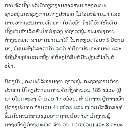
ການຈັດຕັ້ງປະຕິບັດວຽກງານຊາວໜຸ່ມ ຂອງຄະນະ
ຊາວໜຸ່ມກະຊວງການຕ່າງປະເທດ ໃນໄລຍະຜ່ານມາ ແລະ
ການວາງແຜນການທິດທາງໃນຕໍ່ໜ້າ ຊຶ່ງໄດ້ຍົກໃຫ້ເຫັນ
ເຖິິງຜົນສໍາເລັດອັນໃຫຍ່ຫຼວງ ທີ່ຊາວໜຸ່ມຂະແໜງການ
ຕ່າງປະເທດ ສາມາດຍາດມາໄດ້ ໃນຕະຫຼອດໄລຍະ 5 ປີຜ່ານ
ມາ, ພ້ອມທັງຕີລາຄາຄືນຈຸດດີ ທີ່ຕ້ອງເສີມຂະຫຍາຍ ແລະ
ຂໍ້ຄົງຄ້າງຈໍານວນໜຶ່ງ ທີ່ຕ້ອງໄດ້ສືບຕໍ່ປັບປຸງແກ້ໄຂໃນຕໍ່
ໜ້າ.
ປັດຈຸບັນ, ຄະນະບໍລິຫານງານຊາວໜຸ່ມກະຊວງການຕ່າງ
ປະເທດ ມີໂຄງປະກອບການຈັດຕັ້ງຈໍານວນ 185 ໜ່ວຍ (ຢູ່
ພາຍໃນກະຊວງ ຈໍານວນ 17 ໜ່ວຍ, ສໍານັກງານຜູ້ຕາງໜ້າ
ຢູ່ຕ່າງປະເທດ ຈໍານວນ 41 ໜ່ວຍ ແລະ ໜ່ວຍນັກສຶກສາທີ່
ຂຶ້ນກັບຄະນະຊາວໜຸ່ມຮາກຖານບັນດາສໍານັກງານຜູ້
ຕາງໜ້າຢູ່ຕ່າງປະເທດ ຈໍານວນ 127ໜ່ວຍ) ແລະ 8 ຄະນະ