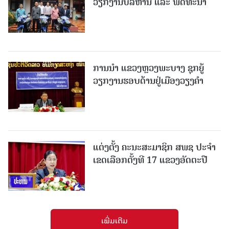
ວຽກງານບໍລິຫານ ແລະ ພັດທະນາ
ການນຳ ແຂວງຫຼວງພະບາງ ຊຸກຍູ້
ວຽກງານຮອບດ້ານຢູ່ເມືອງວຽງຄໍາ
ແຕ່ງຕັ້ງ ຄະນະສະມາຊິກ ສພຊ ປະຈຳ
ເຂດເລືອກຕັ້ງທີ 17 ແຂວງອັດຕະປື
ເພີ່ມເຕີມ