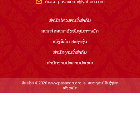
ອີເມວ:
pasaxonn@yahoo.com
ສຳ​ນັກ​ຂ່າວ​ສານ​ທີ່​ສຳ​ຄັນ​
ຄະນະໂຄສະນາອົບຮົມ​ສູນ​ກາງ​ພັກ
ໜັງສືພິມ ປະ​ຊາ​ຊົນ
ສຳ​ນັກ​ງານ​ທີ່​ສຳ​ຄັນ
ສຳ​ນັກ​ງານ​ປະ​ທານ​ປະ​ເທດ
ລິຂະສິດ ©2026 www.pasaxon.org.la. ສະຫງວນໄວ້ເຊິງສິດ
ທັງຫມົດ