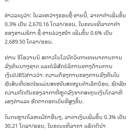
ຂ່າວລະບຸວ່າ: ໃນລະຫວ່າງຮອບຊື້-ຂາຍນີ້, ລາຄາຄໍາເພີ່ມຂຶ້ນ
0.3% ເປັນ 2,670.16 ໂດລາ/ອອນ, ໃນຂະນະທີ່ລາຄາຄໍາ
ຂອງອາເມຣິກາ ຊື້-ຂາຍລ່ວງໜ້າ ເພີ່ມຂຶ້ນ 0.6% ເປັນ
2,689.50 ໂດລາ/ອອນ.
ທ່ານ ຈີໂອວານນິ ສຕາວໂນໂວນັກວິເຄາະທະນາຄານການ
ລົງທຶນນາໆຊາດ ແລະບໍລິສັດບໍລິການທາງດ້ານການ
ເງິນ(UBS)ກ່າວວ່າ: ຄວາມຕ້ອງການຂອງການລົງທຶນໃນ
ຊັບສິນທີ່ປອດໄພແມ່ນສະໜັບສະໜູນຄໍາເລັກນ້ອຍ, ຊົດເຊີຍ
ຄວາມກົດດັນຂອງລາຄາທີ່ຫຼຸດລົງຈາກສະກຸນເງິນໂດລາທີ່
ແຂງຄ່າແລະ ອັດຕາດອກເບ້ຍທີ່ສູງຂຶ້ນ.
ໃນຕະຫຼາດໂລຫະມີຄ່າອື່ນໆ, ລາຄາເງິນເພີ່ມຂຶ້ນ 0.3% ເປັນ
30.21 ໂດລາ/ອອນ, ໃນຂະນະທີ່ລາຄາ ແພັດຕິນຳ