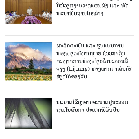
ໃໝ່​ວຽກ​ງານ​ວາງ​ແຜນ​ຜັງ ແລະ ​ພັດ​
ທະ​ນາ​ພື້ນ​ຖານ​ໂຄງ​ລ່າງ
ຜະລິດຕະພັນ ແລະ ຮູບແບບການ
ທ່ອງທ່ຽວທີ່ຫຼາກຫຼາຍ ຊ່ວຍກະຕຸ້ນ
ຕະຫຼາດການທ່ອງທ່ຽວໃນນະຄອນລີ່
ຈຽງ (Lijiang) ທາງພາກຕາເວັນຕົກ
ສ່ຽງໃຕ້ຂອງຈີນ
ພະຍາດໄຂ້ຍຸງລາຍລະບາດຢູ່ນະຄອນ
ຊາມໂບ​ອັນກາ ປະເທດຟີລິບປິນ