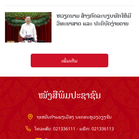
ຫວຽດນາມ ສ້າງກົດລະບຽບພັກໃຫ້ມີ
ວິທະຍາສາດ ແລະ ປະຕິບັດງ່າຍດາຍ
ເພີ່ມເຕີມ
ໜັງສືພິມປະຊາຊົນ
ຖະໜົນກຳແພງເມືອງ ນະຄອນຫຼວງວຽງຈັນ
ໂທລະສັບ: 021336111 - ແຟັກ: 021336113