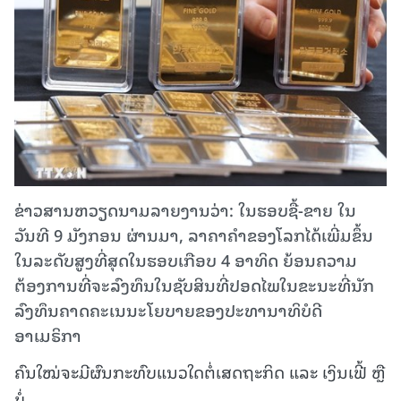
ຂ່າວສານຫວຽດນາມລາຍງານວ່າ: ໃນຮອບຊື້-ຂາຍ ໃນ
ວັນທີ 9 ມັງກອນ ຜ່ານມາ, ລາຄາຄໍາຂອງໂລກໄດ້ເພີ່ມຂຶ້ນ
ໃນລະດັບສູງທີ່ສຸດໃນຮອບເກືອບ 4 ອາທິດ ຍ້ອນຄວາມ
ຕ້ອງການທີ່ຈະລົງທຶນໃນຊັບສິນທີ່ປອດໄພໃນຂະນະທີ່ນັກ
ລົງທຶນຄາດຄະເນນະໂຍບາຍຂອງປະທານາທິບໍດີ
ອາເມຣິກາ
ຄົນໃໝ່ຈະມີຜົນກະທົບແນວໃດຕໍ່ເສດຖະກິດ ແລະ ເງິນເຟີ້ ຫຼື
ບໍ່.