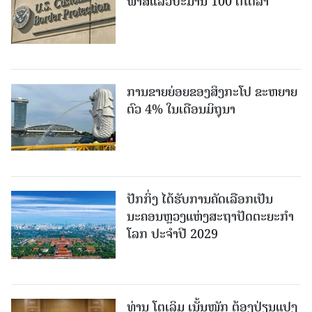
ພາສີແລ້ວປະມານ 100 ຕື້ໂດລາ
ການຂາຍຍ່ອຍຂອງສິງກະໂປ ຂະຫຍາຍ
ຕົວ 4% ໃນເດືອນມິຖຸນາ
ປັກກິ່ງ ໄດ້ຮັບການຄັດເລືອກເປັນ
ນະຄອນຫຼວງແຫ່ງສະຖາປັດຕະຍະກຳ
ໂລກ ປະຈຳປີ 2029
ທ່ານ ໂຕ​ເລິມ ເນັ້ນໜັກ ຕ້ອງ​ປ່ຽນ​ແປງ​