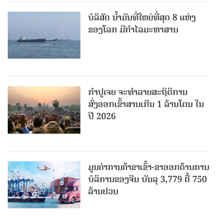
ບໍລິສັດ ນ້ຳມັນທີ່ໃຫຍ່ທີ່ສຸດ 8 ແຫ່ງ
ຂອງໂລກ ມີກຳໄລມະຫາສານ
ກຳປູເຈຍ ຈະທຳລາຍສະຖິຕິການ
ສົ່ງອອກເຂົ້າສານເກີນ 1 ລ້ານໂຕນ ໃນ
ປີ 2026
ມູນຄ່າການຄ້າຂາເຂົ້າ-ຂາອອກດ້ານການ
ບໍລິການຂອງຈີນ ບັນລຸ 3,779 ຕື້ 750
ລ້ານຢວນ