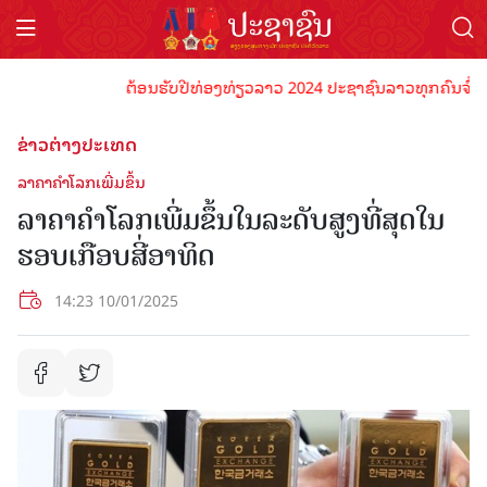
ຕ້ອນຮັບປີທ່ອງທ່ຽວລາວ 2024 ປະຊາຊົນລາວທຸກຄົນຈົ່ງພ້ອມເປ
ຂ່າວຕ່າງປະເທດ
ລາຄາຄໍາໂລກເພີ່ມຂຶ້ນ
ລາຄາຄໍາໂລກເພີ່ມຂຶ້ນໃນລະດັບສູງທີ່ສຸດໃນ
ຮອບເກືອບສີ່ອາທິດ
14:23 10/01/2025