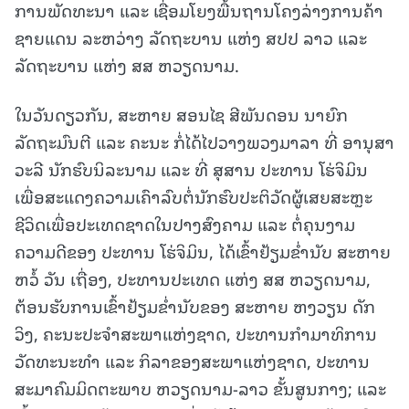
ການພັດທະນາ ແລະ ເຊື່ອມໂຍງພື້ນຖານໂຄງລ່າງການຄ້າ
ຊາຍແດນ ລະຫວ່າງ ລັດຖະບານ ແຫ່ງ ສປປ ລາວ ແລະ
ລັດຖະບານ ແຫ່ງ ສສ ຫວຽດນາມ.
ໃນວັນດຽວກັນ, ສະຫາຍ ສອນໄຊ ສີພັນດອນ ນາຍົກ
ລັດຖະມົນຕີ ແລະ ຄະນະ ກໍ່ໄດ້ໄປວາງພວງມາລາ ທີ່ ອານຸສາ
ວະລີ ນັກຮົບນິລະນາມ ແລະ ທີ່ ສຸສານ ປະທານ ໂຮ່ຈິມິນ
ເພື່ອສະແດງຄວາມເຄົາລົບຕໍ່ນັກຮົບປະຕິວັດຜູ້ເສຍສະຫຼະ
ຊີວິດເພື່ອປະເທດຊາດໃນປາງສົງຄາມ ແລະ ຕໍ່ຄຸນງາມ
ຄວາມດີຂອງ ປະທານ ໂຮ່ຈິມິນ, ໄດ້ເຂົ້າຢ້ຽມຂໍ່ານັບ ສະຫາຍ
ຫວໍ້ ວັນ ເຖື່ອງ, ປະທານປະເທດ ແຫ່ງ ສສ ຫວຽດນາມ,
ຕ້ອນຮັບການເຂົ້າຢ້ຽມຂໍ່ານັບຂອງ ສະຫາຍ ຫງວຽນ ດັກ
ວິງ, ຄະນະປະຈໍາສະພາແຫ່ງຊາດ, ປະທານກໍາມາທິການ
ວັດທະນະທໍາ ແລະ ກິລາຂອງສະພາແຫ່ງຊາດ, ປະທານ
ສະມາຄົມມິດຕະພາບ ຫວຽດນາມ-ລາວ ຂັ້ນສູນກາງ; ແລະ