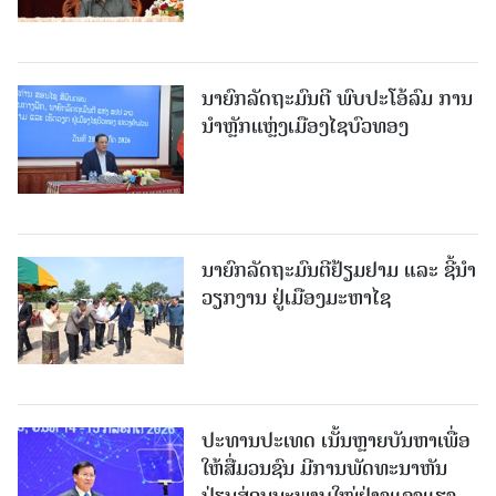
ນາຍົກລັດຖະມົນຕີ ພົບປະໂອ້ລົມ ການ
ນຳຫຼັກແຫຼ່ງເມືອງໄຊບົວທອງ
ນາຍົກລັດຖະມົນຕີຢ້ຽມຢາມ ແລະ ຊີ້ນຳ
ວຽກງານ ຢູ່ເມືອງມະຫາໄຊ
ປະທານປະເທດ ເນັ້ນຫຼາຍບັນຫາເພື່ອ
ໃຫ້ສື່ມວນຊົນ ມີການພັດທະນາຫັນ