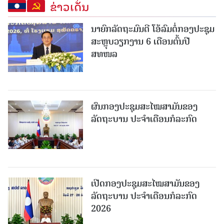
ຂ່າວເດັ່ນ
ນາຍົກລັດຖະມົນຕີ ໂອ້ລົມຕໍ່ກອງປະຊຸມ
ສະຫຼຸບວຽກງານ 6 ເດືອນຕົ້ນປີ
ສທໜລ
ຜົນກອງປະຊຸມສະໄໝສາມັນຂອງ
ລັດຖະບານ ປະຈຳເດືອນກໍລະກົດ
ເປີດກອງປະຊຸມສະໄໝສາມັນຂອງ
ລັດຖະບານ ປະຈໍາເດືອນກໍລະກົດ
2026