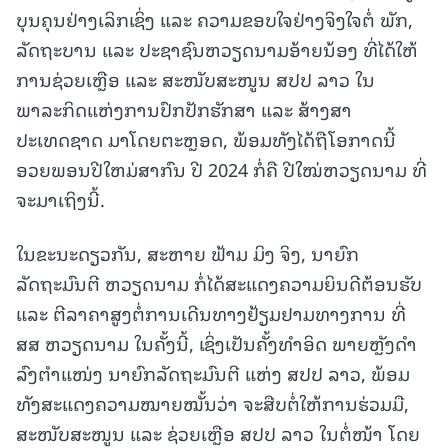
ບຸນຄຸນຢ່າງເລິກເຊິ່ງ ແລະ ຄວາມຂອບໃຈຢ່າງຈິງໃຈຕໍ່ ພັກ,
ລັດຖະບານ ແລະ ປະຊາຊົນຫວຽດນາມອ້າຍນ້ອງ ທີ່ໄດ້ໃຫ້
ການຊ່ວຍເຫຼືອ ແລະ ສະໜັບສະໜູນ ສປປ ລາວ ໃນ
ພາລະກິດແຫ່ງການປົກປັກຮັກສາ ແລະ ສ້າງສາ
ປະເທດຊາດ ມາໂດຍຕະຫຼອດ, ພ້ອມທັງໄດ້ຖືໂອກາດນີ້
ອວຍພອນປີໃຫມ່ສາກົນ ປີ 2024 ກໍ່ຄື ປີໃໝ່ຫວຽດນາມ ທີ່
ຈະມາເຖິງນີ້.
ໃນຂະນະດຽວກັນ, ສະຫາຍ ຟ້າມ ມິງ ຈິງ, ນາຍົກ
ລັດຖະມົນຕີ ຫວຽດນາມ ກໍ່ໄດ້ສະແດງຄວາມຍິນດີຕ້ອນຮັບ
ແລະ ຕີລາຄາສູງຕໍ່ການເດີນທາງຢ້ຽມຢາມທາງການ ທີ່
ສສ ຫວຽດນາມ ໃນຄັ້ງນີ້, ເຊິ່ງເປັນຄັ້ງທໍາອິດ ພາຍຫຼັງດໍາ
ລົງຕໍາແໜ່ງ ນາຍົກລັດຖະມົນຕີ ແຫ່ງ ສປປ ລາວ, ພ້ອມ
ທັງສະແດງຄວາມໝາຍໝັ້ນວ່າ ຈະສືບຕໍ່ໃຫ້ການຮ່ວມມື,
ສະໜັບສະໜູນ ແລະ ຊ່ວຍເຫຼືອ ສປປ ລາວ ໃນຕໍ່ໜ້າ ໂດຍ