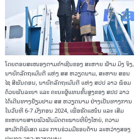
ໂດຍຕອບສະໜອງຕາມຄໍາເຊີນຂອງ ສະຫາຍ ຟ້າມ ມິງ ຈິງ,
ນາຍົກລັດຖະມົນຕີ ແຫ່ງ ສສ ຫວຽດນາມ, ສະຫາຍ ສອນ
ໄຊ ສີພັນດອນ, ນາຍົກລັດຖະມົນຕີ ແຫ່ງ ສປປ ລາວ ພ້ອມ
ດ້ວຍພັນລະຍາ ແລະ ຄະນະຜູ້ແທນຂັ້ນສູງຂອງ ສປປ ລາວ
ໄດ້ເດີນທາງຢ້ຽມຢາມ ສສ ຫວຽດນາມ ຢ່າງເປັນທາງການ
ໃນວັນທີ 6-7 ມັງກອນ 2024, ເພື່ອຮັດແໜ້ນ ແລະ ເສີມ
ຂະຫຍາຍສາຍພົວພັນມິດຕະພາບທີ່ຍິ່ງໃຫຍ່, ຄວາມ
ສາມັກຄີພິເສດ ແລະ ການຮ່ວມມືຮອບດ້ານ ລະຫວ່າງສອງ
ປະເທດ ລາວ-ຫວຽດນາມ.