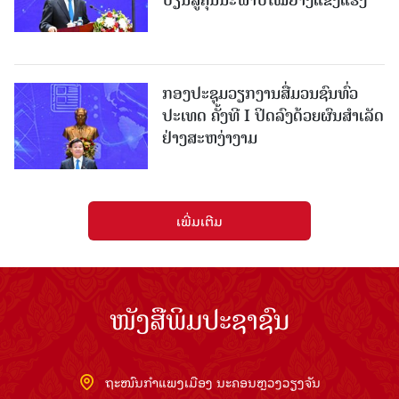
ປ່ຽນສູ່ຄຸນນະພາບໃໝ່ຢ່າງແຂງແຮງ
ກອງປະຊຸມວຽກງານສື່ມວນຊົນທົ່ວ
ປະເທດ ຄັ້ງທີ I ປິດລົງດ້ວຍຜົນສໍາເລັດ
ຢ່າງສະຫງ່າງາມ
ເພີ່ມເຕີມ
ໜັງສືພິມປະຊາຊົນ
ຖະໜົນກຳແພງເມືອງ ນະຄອນຫຼວງວຽງຈັນ