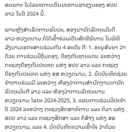
ສະເພາະ ໃນໄລຍະການເປັນປະທານອາຊຽນຂອງ ສປປ
ລາວ ໃນປີ 2024 ນີ້.
ພາຍຫຼັງສໍາເລັດການພົບປະ, ສອງນາຍົກລັດຖະມົນຕີ
ລາວ-ຫວຽດນາມ ກໍ່ໄດ້ເຂົ້າຮ່ວມເປັນສັກຂີພິຍານ ໃນພິທີ
ລົງນາມເອກະສານຮ່ວມກັນ 4 ສະບັບ ຄື: 1. ອະນຸສັນຍາ ວ່າ
ດ້ວຍ ການຮ່ວມມືຄຸ້ມຄອງ, ປ້ອງກັນຊາຍແດນ ລະຫວ່າງ
ກະຊວງປ້ອງກັນປະເທດ ແຫ່ງ ສປປ ລາວ ແລະ ກະຊວງ
ປ້ອງກັນປະເທດ ແຫ່ງ ສສ ຫວຽດນາມ, 2. ບົດບັນທຶກຊ່ວຍ
ຈໍາການຮ່ວມມື ລະຫວ່າງ ຫ້ອງວ່າການສໍານັກງານນາຍົກ
ລັດຖະມົນຕີ ລາວ ແລະ ຫ້ອງວ່າການລັດຖະບານ
ຫວຽດນາມ ໄລຍະ 2024-2025, 3. ແຜນການຮ່ວມມືປະຈໍາ
ປີ 2024 ລະຫວ່າງ ກະຊວງສຶກສາທິການ ແລະ ກິລາ ແຫ່ງ
ສປປ ລາວ ແລະ ກະຊວງສຶກສາ ແລະ ກໍ່ສ້າງ ແຫ່ງ ສສ
ຫວຽດນາມ, ແລະ 4. ບົດບັນທຶກຄວາມເຂົ້າໃຈ ວ່າດ້ວຍ