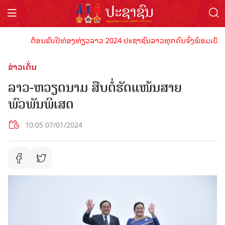
ຕ້ອນຮັບປີທ່ອງທ່ຽວລາວ 2024 ປະຊາຊົນລາວທຸກຄົນຈົ່ງພ້ອມເປັນເຈົ້າພ
ຂ່າວເດັ່ນ
ລາວ-ຫວຽດນາມ ສືບຕໍ່ຮັດແໜ້ນສາຍ
ພົວພັນພິເສດ
10:05 07/01/2024