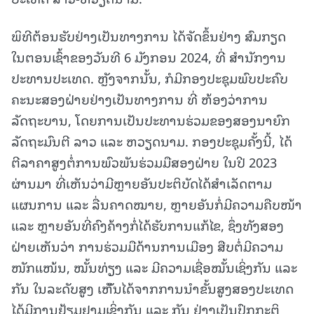
ພິທີຕ້ອນຮັບຢ່າງເປັນທາງການ ໄດ້ຈັດຂຶ້ນຢ່າງ ສົມກຽດ
ໃນຕອນເຊົ້າຂອງວັນທີ 6 ມັງກອນ 2024, ທີ່ ສໍານັກງານ
ປະທານປະເທດ. ຫຼັງຈາກນັ້ນ, ກໍມີກອງປະຊຸມພົບປະຄົບ
ຄະນະສອງຝ່າຍຢ່າງເປັນທາງການ ທີ່ ຫ້ອງວ່າການ
ລັດຖະບານ, ໂດຍການເປັນປະທານຮ່ວມຂອງສອງນາຍົກ
ລັດຖະມົນຕີ ລາວ ແລະ ຫວຽດນາມ. ກອງປະຊຸມຄັ້ງນີ້, ໄດ້
ຕີລາຄາສູງຕໍ່ການພົວພັນຮ່ວມມືສອງຝ່າຍ ໃນປີ 2023
ຜ່ານມາ ທີ່ເຫັນວ່າມີຫຼາຍອັນປະຕິບັດໄດ້ສໍາເລັດຕາມ
ແຜນການ ແລະ ລື່ນຄາດໝາຍ, ຫຼາຍອັນກໍ່ມີຄວາມຄືບໜ້າ
ແລະ ຫຼາຍອັນທີ່ຄົງຄ້າງກໍ່ໄດ້ຮັບການແກ້ໄຂ, ຊຶ່ງທັງສອງ
ຝ່າຍເຫັນວ່າ ການຮ່ວມມືດ້ານການເມືອງ ສືບຕໍ່ມີຄວາມ
ໜັກແໜ້ນ, ໝັ້ນທ່ຽງ ແລະ ມີຄວາມເຊື່ອໝັ້ນເຊິ່ງກັນ ແລະ
ກັນ ໃນລະດັບສູງ ເຫັັນໄດ້ຈາກການນໍາຂັ້ນສູງສອງປະເທດ
ໄດ້ມີການຢ້ຽມຢາມເຊິ່ງກັນ ແລະ ກັນ ຢ່າງເປັນປົກກະຕິ