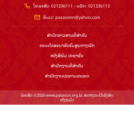
ໂທລະສັບ: 021336111 - ແຟັກ: 021336113
ອີເມວ:
pasaxonn@yahoo.com
ສຳ​ນັກ​ຂ່າວ​ສານ​ທີ່​ສຳ​ຄັນ​
ຄະນະໂຄສະນາອົບຮົມ​ສູນ​ກາງ​ພັກ
ໜັງສືພິມ ປະ​ຊາ​ຊົນ
ສຳ​ນັກ​ງານ​ທີ່​ສຳ​ຄັນ
ສຳ​ນັກ​ງານ​ປະ​ທານ​ປະ​ເທດ
ລິຂະສິດ ©2026 www.pasaxon.org.la. ສະຫງວນໄວ້ເຊິງສິດ
ທັງຫມົດ