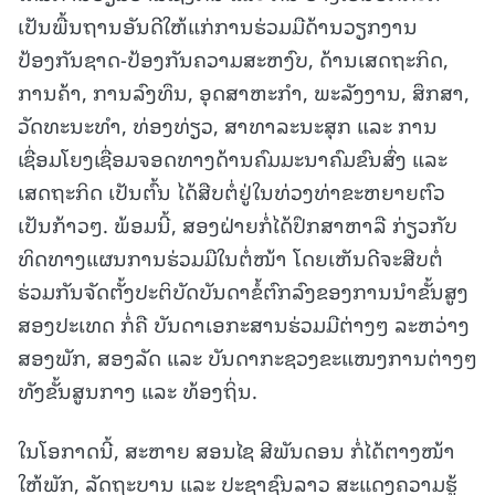
ເປັນພື້ນຖານອັນດີໃຫ້ແກ່ການຮ່ວມມືດ້ານວຽກງານ
ປ້ອງກັນຊາດ-ປ້ອງກັນຄວາມສະຫງົບ, ດ້ານເສດຖະກິດ,
ການຄ້າ, ການລົງທຶນ, ອຸດສາຫະກໍາ, ພະລັງງານ, ສຶກສາ,
ວັດທະນະທໍາ, ທ່ອງທ່ຽວ, ສາທາລະນະສຸກ ແລະ ການ
ເຊື່ອມໂຍງເຊື່ອມຈອດທາງດ້ານຄົມມະນາຄົມຂົນສົ່ງ ແລະ
ເສດຖະກິດ ເປັນຕົ້ນ ໄດ້ສືບຕໍ່ຢູ່ໃນທ່ວງທ່າຂະຫຍາຍຕົວ
ເປັນກ້າວໆ. ພ້ອມນີ້, ສອງຝ່າຍກໍ່ໄດ້ປຶກສາຫາລື ກ່ຽວກັບ
ທິດທາງແຜນການຮ່ວມມືໃນຕໍ່ໜ້າ ໂດຍເຫັນດີຈະສືບຕໍ່
ຮ່ວມກັນຈັດຕັ້ງປະຕິບັດບັນດາຂໍ້ຕົກລົງຂອງການນໍາຂັ້ນສູງ
ສອງປະເທດ ກໍ່ຄື ບັນດາເອກະສານຮ່ວມມືຕ່າງໆ ລະຫວ່າງ
ສອງພັກ, ສອງລັດ ແລະ ບັນດາກະຊວງຂະແໜງການຕ່າງໆ
ທັງຂັ້ນສູນກາງ ແລະ ທ້ອງຖິ່ນ.
ໃນໂອກາດນີ້, ສະຫາຍ ສອນໄຊ ສີພັນດອນ ກໍ່ໄດ້ຕາງໜ້າ
ໃຫ້ພັກ, ລັດຖະບານ ແລະ ປະຊາຊົນລາວ ສະແດງຄວາມຮູ້