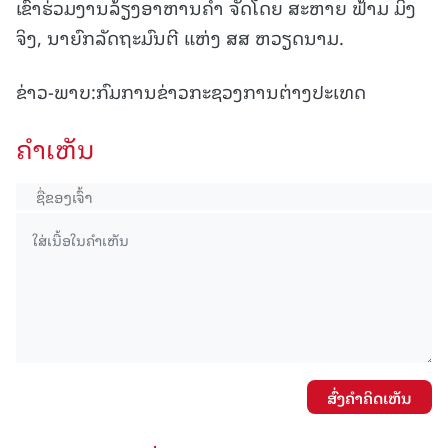
ເຂົ້າຮ່ວມງານລ້ຽງອາຫານຄໍ່າ ຈັດໂດຍ ສະຫາຍ ຟ້າມ ມິງ
ຈິງ, ນາຍົກລັດຖະມົນຕີ ແຫ່ງ ສສ ຫວຽດນາມ.
ຂ່າວ-ພາບ:ກົມການຂ່າວກະຊວງການຕ່າງປະເທດ
ຄໍາເຫັນ
ສົ່ງຄໍາຄິດເຫັນ