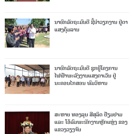
ນາຍົກລັດຖະມົນຕີ ຊີ້ນຳວຽກງານ ຢູ່ຕາ
ແສງຕຸ້ມລານ
ນາຍົກລັດຖະມົນຕີ ຊຸກຍູ້ໂຄງການ
ໄຟຟ້າພະລັງງານແສງຕາເວັນ ຢູ່
ນະຄອນໄກສອນ ພົມວິຫານ
ສະຫາຍ ທອງລຸນ ສີສຸລິດ ຢ້ຽມຢາມ
ແລະ ໂອ້ລົມພະນັກງານຫຼັກແຫຼ່ງ ຂອງ
ແຂວງວຽງຈັນ