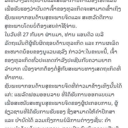
ເພື່ອຮັບຮອງວ່າບັນດາເຈົ້າຂອງທຸລະກິດຈະສາມາດເຂົ້າເຖິງ
ຊັບພະຍາກອນດ້ານສຸຂະພາບຈິດແລະ ສະຫວັດດີການ
ສຸຂະພາບໂດຍບໍ່ຕ້ອງເສຍຄ່າໃຊ້ຈ່າຍ.
ໃນວັນທີ 27 ກັນຍາ ຜ່ານມາ, ທ່ານ ແອນດິວ ເບລີ
ລັດຖະມົນຕີຜູ້ຮັບຜິດຊອບດ້ານທຸລະກິດ ແລະ ການຜະລິດ
ຂະໜາດນ້ອຍຂອງນູແວນເຊລັງ ກ່າວວ່າ:ໃນຂະນະນີ້, ເຈົ້າ
ຂອງທຸລະກິດທົ່ວປະເທດກຳລັງປະເຊີນກັບຄວາມຍາກ
ລຳບາກ ເນື່ອງຈາກຕ້ອງຕໍ່ສູ້ກັບສະພາບທາງເສດຖະກິດທີ່
ທ້າທາຍ.
ຊັບພະຍາກອນດ້ານສຸຂະພາບຈິດທີ່ກ່າວມາຂ້າງເທິງນັ້ນໄດ້
ແກ່: ແພລັດຟອມອອນລາຍ ທີ່ໄດ້ຮັບການອອກແບບມາ
ເພື່ອສະໜັບສະໜູນສຸຂະພາບຈິດຂອງຜູ້ປະກອບການ, ຜູ້
ຊ່ຽວຊານທີ່ໄດ້ຮັບການຮັບຮອງ ຊຶ່ງສາມາດໃຫ້ຄຳປຶກສາ
ແລະ ບຳບັດໄດ້ ລວມເຖິງການບໍລິການຕ່າງໆເຊັ່ນ: ຄຳ