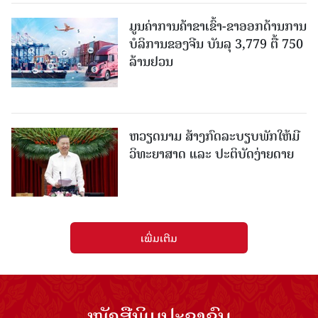
ມູນຄ່າການຄ້າຂາເຂົ້າ-ຂາອອກດ້ານການ
ບໍລິການຂອງຈີນ ບັນລຸ 3,779 ຕື້ 750
ລ້ານຢວນ
ຫວຽດນາມ ສ້າງກົດລະບຽບພັກໃຫ້ມີ
ວິທະຍາສາດ ແລະ ປະຕິບັດງ່າຍດາຍ
ເພີ່ມເຕີມ
ໜັງສືພິມປະຊາຊົນ