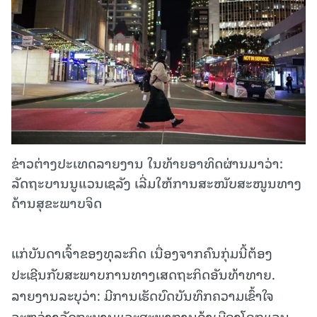
ຂ່າວຕ່າງປະເທດລາຍງານ ໃນທ້າຍອາທິດຜ່ານມາວ່າ:
ລັດຖະບານນູແວນເຊລັງ ເລີ່ມໃຫ້ການສະໜັບສະໜູນທາງ
ດ້ານສຸຂະພາບຈິດ
ແກ່ບັນດາເຈົ້າຂອງທຸລະກິດ ເນື່ອງຈາກຄົນກຸ່ມນີ້ຕ້ອງ
ປະເຊີນກັບສະພາບການທາງເສດຖະກິດອັນທ້າທາຍ.
ລາຍງານລະບຸວ່າ: ມີການເຮັດບົດບັນທຶກຄວາມເຂົ້າໃຈ
ລະຫວ່າງລັດຖະບານແລະສະພາການຄ້າເມືອງໂອກແລນ