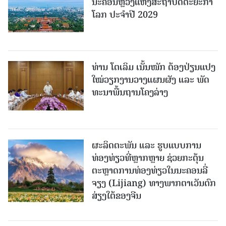
ນະຄອນຫຼວງແຫ່ງສະຖາປັດຕະຍະກຳ
ໂລກ ປະຈຳປີ 2029
ທ່ານ ໂຕ​ເລິມ ເນັ້ນໜັກ ຕ້ອງ​ປ່ຽນ​ແປງ​
ໃໝ່​ວຽກ​ງານ​ວາງ​ແຜນ​ຜັງ ແລະ ​ພັດ​
ທະ​ນາ​ພື້ນ​ຖານ​ໂຄງ​ລ່າງ
ຜະລິດຕະພັນ ແລະ ຮູບແບບການ
ທ່ອງທ່ຽວທີ່ຫຼາກຫຼາຍ ຊ່ວຍກະຕຸ້ນ
ຕະຫຼາດການທ່ອງທ່ຽວໃນນະຄອນລີ່
ຈຽງ (Lijiang) ທາງພາກຕາເວັນຕົກ
ສ່ຽງໃຕ້ຂອງຈີນ