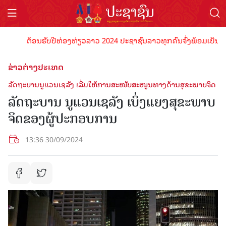
ຕ້ອນຮັບປີທ່ອງທ່ຽວລາວ 2024 ປະຊາຊົນລາວທຸກຄົນຈົ່ງພ້ອມເປັນເຈົ້າພາ
ຂ່າວຕ່າງປະເທດ
ລັດຖະບານນູແວນເຊລັງ ເລີ່ມໃຫ້ການສະໜັບສະໜູນທາງດ້ານສຸຂະພາບຈິດ
ລັດຖະບານ ນູແວນເຊລັງ ເບິ່ງແຍງສຸຂະພາບ
ຈິດຂອງຜູ້ປະກອບການ
13:36 30/09/2024