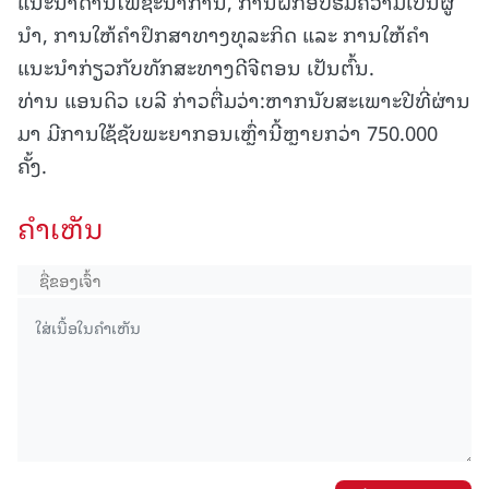
ແນະນຳດ້ານໂພຊະນາການ, ການຝຶກອົບຮົມຄວາມເປັນຜູ້
ນຳ, ການໃຫ້ຄຳປຶກສາທາງທຸລະກິດ ແລະ ການໃຫ້ຄຳ
ແນະນຳກ່ຽວກັບທັກສະທາງດີຈີຕອນ ເປັນຕົ້ນ.
ທ່ານ ແອນດິວ ເບລີ ກ່າວຕື່ມວ່າ:ຫາກນັບສະເພາະປີທີ່ຜ່ານ
ມາ ມີການໃຊ້ຊັບພະຍາກອນເຫຼົ່ານີ້ຫຼາຍກວ່າ 750.000
ຄັ້ງ.
ຄໍາເຫັນ