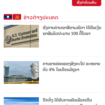
ສົ່ງຄໍາຄິດເຫັນ
ຂ່າວຕ່າງປະເທດ
ອົງການດ່ານພາສີອາເມຣິກາ ໄດ້ຄືນເງິນ
ພາສີແລ້ວປະມານ 100 ຕື້ໂດລາ
ການຂາຍຍ່ອຍຂອງສິງກະໂປ ຂະຫຍາຍ
ຕົວ 4% ໃນເດືອນມິຖຸນາ
ປັກກິ່ງ ໄດ້ຮັບການຄັດເລືອກເປັນ