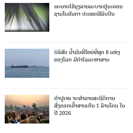
ພະຍາດໄຂ້ຍຸງລາຍລະບາດຢູ່ນະຄອນ
ຊາມໂບ​ອັນກາ ປະເທດຟີລິບປິນ
ບໍລິສັດ ນ້ຳມັນທີ່ໃຫຍ່ທີ່ສຸດ 8 ແຫ່ງ
ຂອງໂລກ ມີກຳໄລມະຫາສານ
ກຳປູເຈຍ ຈະທຳລາຍສະຖິຕິການ
ສົ່ງອອກເຂົ້າສານເກີນ 1 ລ້ານໂຕນ ໃນ
ປີ 2026