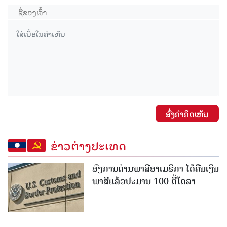
ສົ່ງຄໍາຄິດເຫັນ
ຂ່າວຕ່າງປະເທດ
ອົງການດ່ານພາສີອາເມຣິກາ ໄດ້ຄືນເງິນ
ພາສີແລ້ວປະມານ 100 ຕື້ໂດລາ