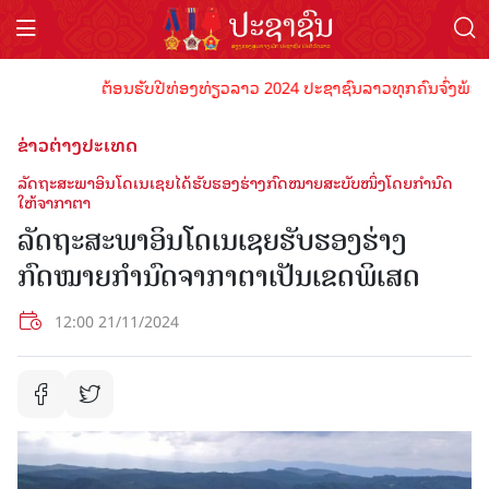
ຕ້ອນຮັບປີທ່ອງທ່ຽວລາວ 2024 ປະຊາຊົນລາວທຸກຄົນຈົ່ງພ້ອມເປັນເ
ຂ່າວຕ່າງປະເທດ
ລັດຖະສະພາອິນໂດເນເຊຍໄດ້ຮັບຮອງຮ່າງກົດໝາຍສະບັບໜຶ່ງໂດຍກຳນົດ
ໃຫ້ຈາກາຕາ
ລັດຖະສະພາອິນໂດເນເຊຍຮັບຮອງຮ່າງ
ກົດໝາຍກຳນົດຈາກາຕາເປັນເຂດພິເສດ
12:00 21/11/2024