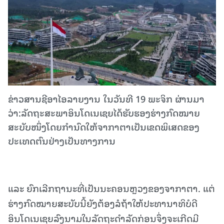
ຂ່າວສານຊີອາໄອລາຍງານ ໃນວັນທີ 19 ພະຈິກ ຜ່ານມາ
ວ່າ:ລັດຖະສະພາອິນໂດເນເຊຍໄດ້ຮັບຮອງຮ່າງກົດໝາຍ
ສະບັບໜຶ່ງໂດຍກຳນົດໃຫ້ຈາກາຕາເປັນເຂດພິເສດຂອງ
ປະເທດຕົນຢ່າງເປັນທາງການ
ແລະ ຍົກເລີກຖານະທີ່ເປັນນະຄອນຫຼວງຂອງຈາກາຕາ. ແຕ່
ຮ່າງກົດໝາຍສະບັບນີ້ຍັງຕ້ອງລໍຖ້າໃຫ້ປະທານາທິບໍດີ
ອິນໂດເນເຊຍລົງນາມໃນລັດຖະດຳລັດກ່ອນຈຶ່ງຈະເກີດມີ