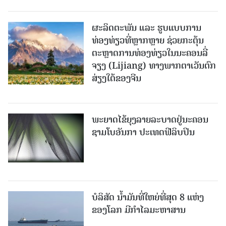
ຜະລິດຕະພັນ ແລະ ຮູບແບບການ
ທ່ອງທ່ຽວທີ່ຫຼາກຫຼາຍ ຊ່ວຍກະຕຸ້ນ
ຕະຫຼາດການທ່ອງທ່ຽວໃນນະຄອນລີ່
ຈຽງ (Lijiang) ທາງພາກຕາເວັນຕົກ
ສ່ຽງໃຕ້ຂອງຈີນ
ພະຍາດໄຂ້ຍຸງລາຍລະບາດຢູ່ນະຄອນ
ຊາມໂບ​ອັນກາ ປະເທດຟີລິບປິນ
ບໍລິສັດ ນ້ຳມັນທີ່ໃຫຍ່ທີ່ສຸດ 8 ແຫ່ງ
ຂອງໂລກ ມີກຳໄລມະຫາສານ