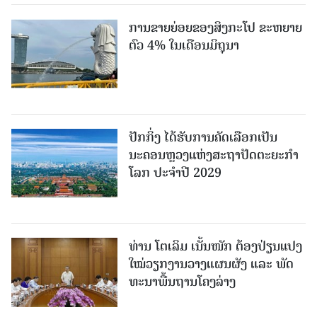
ການຂາຍຍ່ອຍຂອງສິງກະໂປ ຂະຫຍາຍ
ຕົວ 4% ໃນເດືອນມິຖຸນາ
ປັກກິ່ງ ໄດ້ຮັບການຄັດເລືອກເປັນ
ນະຄອນຫຼວງແຫ່ງສະຖາປັດຕະຍະກຳ
ໂລກ ປະຈຳປີ 2029
ທ່ານ ໂຕ​ເລິມ ເນັ້ນໜັກ ຕ້ອງ​ປ່ຽນ​ແປງ​
ໃໝ່​ວຽກ​ງານ​ວາງ​ແຜນ​ຜັງ ແລະ ​ພັດ​
ທະ​ນາ​ພື້ນ​ຖານ​ໂຄງ​ລ່າງ