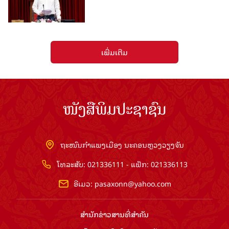
ເພີ່ມເຕີມ
ໜັງສືພິມປະຊາຊົນ
ຖະໜົນກຳແພງເມືອງ ນະຄອນຫຼວງວຽງຈັນ
ໂທລະສັບ: 021336111 - ແຟັກ: 021336113
ອີເມວ:
pasaxonn@yahoo.com
ສຳ​ນັກ​ຂ່າວ​ສານ​ທີ່​ສຳ​ຄັນ​