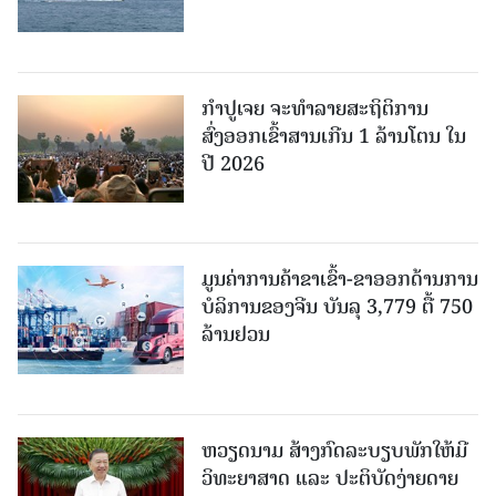
ກຳປູເຈຍ ຈະທຳລາຍສະຖິຕິການ
ສົ່ງອອກເຂົ້າສານເກີນ 1 ລ້ານໂຕນ ໃນ
ປີ 2026
ມູນຄ່າການຄ້າຂາເຂົ້າ-ຂາອອກດ້ານການ
ບໍລິການຂອງຈີນ ບັນລຸ 3,779 ຕື້ 750
ລ້ານຢວນ
ຫວຽດນາມ ສ້າງກົດລະບຽບພັກໃຫ້ມີ
ວິທະຍາສາດ ແລະ ປະຕິບັດງ່າຍດາຍ