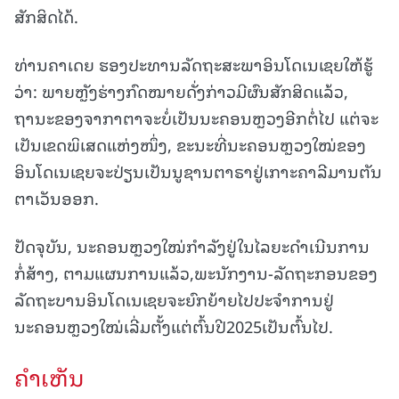
ສັກສິດໄດ້.
ທ່ານຄາເດຍ ຮອງປະທານລັດຖະສະພາອິນໂດເນເຊຍໃຫ້ຮູ້
ວ່າ: ພາຍຫຼັງຮ່າງກົດໝາຍດັ່ງກ່າວມີຜົນສັກສິດແລ້ວ,
ຖານະຂອງຈາກາຕາຈະບໍ່ເປັນນະຄອນຫຼວງອີກຕໍ່ໄປ ແຕ່ຈະ
ເປັນເຂດພິເສດແຫ່ງໜຶ່ງ, ຂະນະທີ່ນະຄອນຫຼວງໃໝ່ຂອງ
ອິນໂດເນເຊຍຈະປ່ຽນເປັນນູຊານຕາຣາຢູ່ເກາະຄາລີມານຕັນ
ຕາເວັນອອກ.
ປັດຈຸບັນ, ນະຄອນຫຼວງໃໝ່ກຳລັງຢູ່ໃນໄລຍະດຳເນີນການ
ກໍ່ສ້າງ, ຕາມແຜນການແລ້ວ,ພະນັກງານ-ລັດຖະກອນຂອງ
ລັດຖະບານອິນໂດເນເຊຍຈະຍົກຍ້າຍໄປປະຈຳການຢູ່
ນະຄອນຫຼວງໃໝ່ເລີ່ມຕັ້ງແຕ່ຕົ້ນປີ2025ເປັນຕົ້ນໄປ.
ຄໍາເຫັນ