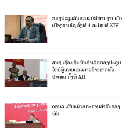
ກອງປະຊຸມຄົບຄະນະບໍລິຫານງານພັກ
ເມືອງຊານ​ໄຊ ຄັ້ງທີ 4 ສະໄໝທີ XIV
ສນຊ ເຊື່ອມຊຶມຜົນສໍາເລັດກອງປະຊຸມ
ໃຫຍ່ຜູ້ແທນແນວລາວສ້າງຊາດທົ່ວ
ປະເທດ ຄັ້ງທີ XII
ຄອນວ ເຜີຍແຜ່ເອກະສານສໍາຄັນຂອງ
ພັກ