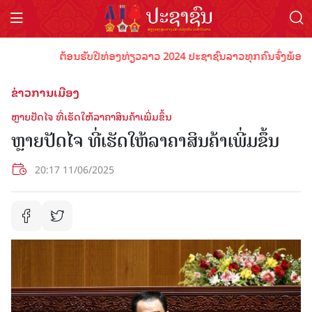
ຕ້ອນຮັບປີທ່ອງທ່ຽວລາວ 2024 ປະຊາຊົນລາວທຸກຄົນຈົ່ງພ້ອມເປັນເຈ
ຂ່າວການເມືອງ
ຫຼາຍ​ປັດ​ໄຈ ທີ່​ເຮັດ​ໃຫ້​ລາ​ຄາ​ສິນ​ຄ້າ​ເພີ່ມ​ຂຶ້ນ
ຫຼາຍ​ປັດ​ໄຈ ທີ່​ເຮັດ​ໃຫ້​ລາ​ຄາ​ສິນ​ຄ້າ​ເພີ່ມ​ຂຶ້ນ
20:17 11/06/2025