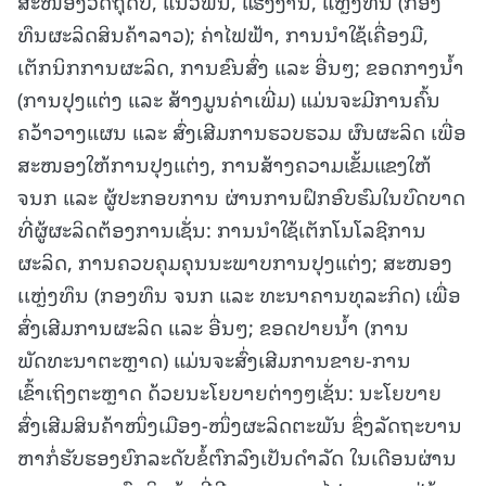
ສະໜອງວັດຖຸດິບ, ແນວພັນ, ແຮງງານ, ແຫຼ່ງທຶນ (ກອງ
ທຶນຜະລິດສິນຄ້າລາວ); ຄ່າໄຟຟ້າ, ການນໍາໃຊ້ເຄື່ອງມື,
ເຕັກນິກການຜະລິດ, ການຂົນສົ່ງ ແລະ ອື່ນໆ; ຂອດກາງນໍ້າ
(ການປຸງແຕ່ງ ແລະ ສ້າງມູນຄ່າເພີ່ມ) ແມ່ນຈະມີການຄົ້ນ
ຄວ້າວາງແຜນ ແລະ ສົ່ງເສີມການຮວບຮວມ ຜົນຜະລິດ ເພື່ອ
ສະໜອງໃຫ້ການປຸງແຕ່ງ, ການສ້າງຄວາມເຂັ້ມແຂງໃຫ້
ຈນກ ແລະ ຜູ້ປະກອບການ ຜ່ານການຝຶກອົບຮົມໃນບົດບາດ
ທີ່ຜູ້ຜະລິດຕ້ອງການເຊັ່ນ: ການນໍາໃຊ້ເຕັກໂນໂລຊີການ
ຜະລິດ, ການຄວບຄຸມຄຸນນະພາບການປຸງແຕ່ງ; ສະໜອງ
ເເຫຼ່ງທຶນ (ກອງທຶນ ຈນກ ແລະ ທະນາຄານທຸລະກິດ) ເພື່ອ
ສົ່ງເສີມການຜະລິດ ແລະ ອື່ນໆ; ຂອດປາຍນໍ້າ (ການ
ພັດທະນາຕະຫຼາດ) ແມ່ນຈະສົ່ງເສີມການຂາຍ-ການ
ເຂົ້າເຖິງຕະຫຼາດ ດ້ວຍນະໂຍບາຍຕ່າງໆເຊັ່ນ: ນະໂຍບາຍ
ສົ່ງເສີມສິນຄ້າໜຶ່ງເມືອງ-ໜຶ່ງຜະລິດຕະພັນ ຊຶ່ງລັດຖະບານ
ຫາກໍ່ຮັບຮອງຍົກລະດັບຂໍ້ຕົກລົງເປັນດໍາລັດ ໃນເດືອນຜ່ານ