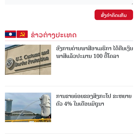
ສົ່ງຄໍາຄິດເຫັນ
ຂ່າວຕ່າງປະເທດ
ອົງການດ່ານພາສີອາເມຣິກາ ໄດ້ຄືນເງິນ
ພາສີແລ້ວປະມານ 100 ຕື້ໂດລາ
ການຂາຍຍ່ອຍຂອງສິງກະໂປ ຂະຫຍາຍ
ຕົວ 4% ໃນເດືອນມິຖຸນາ