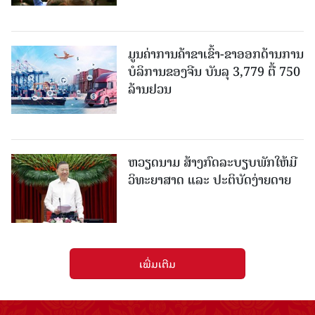
ມູນຄ່າການຄ້າຂາເຂົ້າ-ຂາອອກດ້ານການ
ບໍລິການຂອງຈີນ ບັນລຸ 3,779 ຕື້ 750
ລ້ານຢວນ
ຫວຽດນາມ ສ້າງກົດລະບຽບພັກໃຫ້ມີ
ວິທະຍາສາດ ແລະ ປະຕິບັດງ່າຍດາຍ
ເພີ່ມເຕີມ