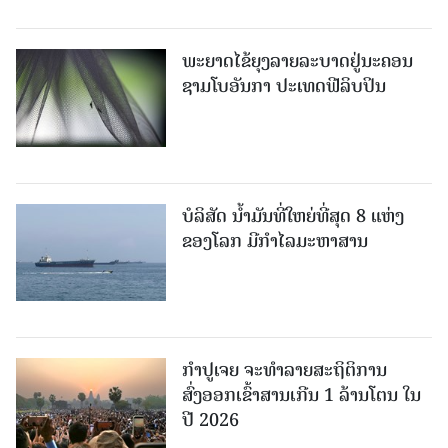
ພະຍາດໄຂ້ຍຸງລາຍລະບາດຢູ່ນະຄອນ
ຊາມໂບ​ອັນກາ ປະເທດຟີລິບປິນ
ບໍລິສັດ ນ້ຳມັນທີ່ໃຫຍ່ທີ່ສຸດ 8 ແຫ່ງ
ຂອງໂລກ ມີກຳໄລມະຫາສານ
ກຳປູເຈຍ ຈະທຳລາຍສະຖິຕິການ
ສົ່ງອອກເຂົ້າສານເກີນ 1 ລ້ານໂຕນ ໃນ
ປີ 2026