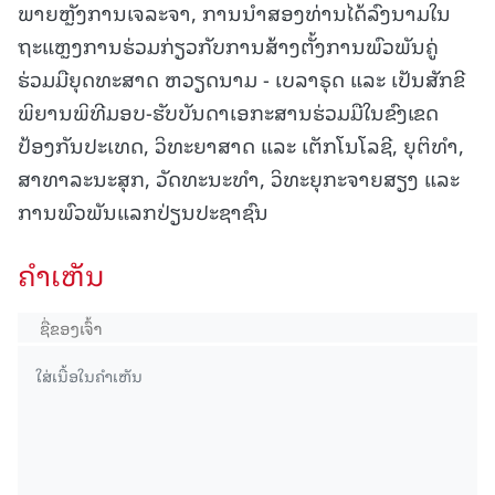
ພາຍຫຼັງການເຈລະຈາ, ການນຳສອງທ່ານໄດ້ລົງນາມໃນ
ຖະແຫຼງການຮ່ວມກ່ຽວກັບການສ້າງຕັ້ງການພົວພັນຄູ່
ຮ່ວມມືຍຸດທະສາດ ຫວຽດນາມ - ເບລາຣຸດ ແລະ ເປັນສັກຂີ
ພິຍານພິທີມອບ-ຮັບບັນດາເອກະສານຮ່ວມມືໃນຂົງເຂດ
ປ້ອງກັນປະເທດ, ວິທະຍາສາດ ແລະ ເຕັກໂນໂລຊີ, ຍຸຕິທຳ,
ສາທາລະນະສຸກ, ວັດທະນະທຳ, ວິທະຍຸກະຈາຍສຽງ ແລະ
ການພົວພັນແລກປ່ຽນປະຊາຊົນ
ຄໍາເຫັນ