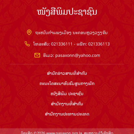
ໜັງສືພິມປະຊາຊົນ
ຖະໜົນກຳແພງເມືອງ ນະຄອນຫຼວງວຽງຈັນ
ໂທລະສັບ: 021336111 - ແຟັກ: 021336113
ອີເມວ:
pasaxonn@yahoo.com
ສຳ​ນັກ​ຂ່າວ​ສານ​ທີ່​ສຳ​ຄັນ​
ຄະນະໂຄສະນາອົບຮົມ​ສູນ​ກາງ​ພັກ
ໜັງສືພິມ ປະ​ຊາ​ຊົນ
ສຳ​ນັກ​ງານ​ທີ່​ສຳ​ຄັນ
ສຳ​ນັກ​ງານ​ປະ​ທານ​ປະ​ເທດ
ລິຂະສິດ ©2026 www.pasaxon.org.la. ສະຫງວນໄວ້ເຊິງສິດ