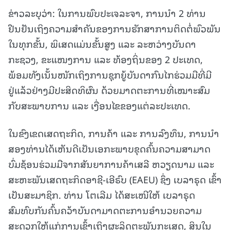
ຂ່າວລະບຸວ່າ: ໃນການພົບປະເຈລະຈາ, ການນຳ 2 ທ່ານ
ຢືນຢັນເຖິງຄວາມສຳຄັນຂອງການຮັກສາການຕິດຕໍ່ພົວພັນ
ໃນທຸກຂັ້ນ, ພິເສດແມ່ນຂັ້ນສູງ ແລະ ລະຫວ່າງບັນດາ
ກະຊວງ, ຂະແໜງການ ແລະ ທ້ອງຖິ່ນຂອງ 2 ປະເທດ,
ພ້ອມທັງເນັ້ນໜັກເຖິງການຊຸກຍູ້ບັນດາກົນໄກຮ່ວມມືທີ່ມີ
ຢູ່ແລ້ວຢ່າງມີປະສິດທິຜົນ ດ້ວຍມາດຕະການທີ່ເໝາະສົມ
ກັບສະພາບການ ແລະ ເງື່ອນໄຂຂອງແຕ່ລະປະເທດ.
ໃນຂົງເຂດເສດຖະກິດ, ການຄ້າ ແລະ ການລົງທຶນ, ການນຳ
ສອງທ່ານໄດ້ເຫັນດີເປັນເອກະພາບຂຸດຄົ້ນຄວາມສາມາດ
ບົ່ມຊ້ອນຮ່ວມມືຈາກສັນຍາການຄ້າເສລີ ຫວຽດນາມ ແລະ
ສະຫະພັນເສດຖະກິດອາຊີ-ເອີຣົບ (EAEU) ຊຶ່ງ ເບລາຣຸດ ເຂົ້າ
ເປັນສະມາຊິກ. ທ່ານ ໂຕເລີມ ໄດ້ສະເໜີໃຫ້ ເບລາຣຸດ
ສົມທົບກັນຄົ້ນຄວ້າບັນດາມາດຕະການອຳນວຍຄວາມ
ສະດວກໃຫ້ແກ່ການເຂົ້າເຖິງຜະລິດຕະພັນກະເສດ, ສິນໃນ