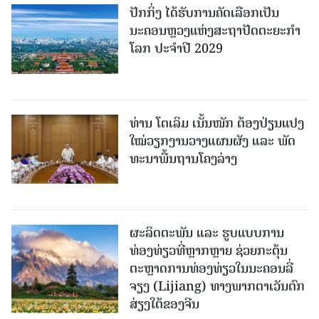
ປັກກິ່ງ ໄດ້ຮັບການຄັດເລືອກເປັນ
ນະຄອນຫຼວງແຫ່ງສະຖາປັດຕະຍະກຳ
ໂລກ ປະຈຳປີ 2029
ທ່ານ ໂຕ​ເລິມ ເນັ້ນໜັກ ຕ້ອງ​ປ່ຽນ​ແປງ​
ໃໝ່​ວຽກ​ງານ​ວາງ​ແຜນ​ຜັງ ແລະ ​ພັດ​
ທະ​ນາ​ພື້ນ​ຖານ​ໂຄງ​ລ່າງ
ຜະລິດຕະພັນ ແລະ ຮູບແບບການ
ທ່ອງທ່ຽວທີ່ຫຼາກຫຼາຍ ຊ່ວຍກະຕຸ້ນ
ຕະຫຼາດການທ່ອງທ່ຽວໃນນະຄອນລີ່
ຈຽງ (Lijiang) ທາງພາກຕາເວັນຕົກ
ສ່ຽງໃຕ້ຂອງຈີນ