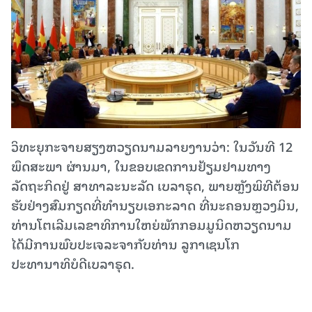
ວິທະຍຸກະຈາຍສຽງຫວຽດນາມລາຍງານວ່າ: ໃນວັນທີ 12
ພຶດສະພາ ຜ່ານມາ, ໃນຂອບເຂດການຢ້ຽມຢາມທາງ
ລັດຖະກິດຢູ່ ສາທາລະນະລັດ ເບລາຣຸດ, ພາຍຫຼັງພິທີຕ້ອນ
ຮັບຢ່າງສົມກຽດທີ່ທຳນຽບເອກະລາດ ທີ່ນະຄອນຫຼວງມິນ,
ທ່ານໂຕເລີມເລຂາທິການໃຫຍ່ພັກກອມມູນິດຫວຽດນາມ
ໄດ້ມີການພົບປະເຈລະຈາກັບທ່ານ ລູກາເຊນໂກ
ປະທານາທິບໍດີເບລາຣຸດ.