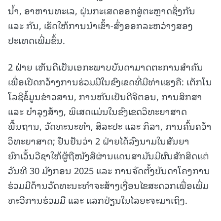
ນ້ຳ, ອາຫານທະເລ, ຝຸ່ນກະເສດອອກສູ່ຕະຫຼາດຊຶ່ງກັນ
ແລະ ກັນ, ເຮັດໃຫ້ການນຳເຂົ້າ-ສົ່ງອອກລະຫວ່າງສອງ
ປະເທດເພີ່ມຂຶ້ນ.
2 ຝ່າຍ ເຫັນດີເປັນເອກະພາບບັນດາມາດຕະການສຳຄັນ
ເພື່ອເປີດກວ້າງການຮ່ວມມືໃນຂົງເຂດທີ່ມີທ່າແຮງຄື: ເຕັກໂນ
ໂລຊີຂໍ້ມູນຂ່າວສານ, ການຫັນເປັນດີຈີຕອນ, ການສຶກສາ
ແລະ ບຳລຸງສ້າງ, ພິເສດແມ່ນໃນຂົງເຂດວິທະຍາສາດ
ພື້ນຖານ, ວັດທະນະທຳ, ສິລະປະ ແລະ ກິລາ, ການຄົ້ນຄວ້າ
ວິທະຍາສາດ; ຢືນຢັນວ່າ 2 ຝ່າຍໄດ້ລົງນາມໃນສັນຍາ
ຍົກເວັ້ນວີຊາໃຫ້ຜູ້ຖືໜັງສືຜ່ານແດນສາມັນມີຜົນສັກສິດແຕ່
ວັນທີ 30 ມັງກອນ 2025 ແລະ ການຈັດຕັ້ງບັນດາໂຄງການ
ຮ່ວມມືດ້ານວັດທະນະທຳຈະສ້າງເງື່ອນໄຂສະດວກເພື່ອເພີ່ມ
ທະວີການຮ່ວມມື ແລະ ແລກປ່ຽນໃນໄລຍະຈະມາເຖິງ.