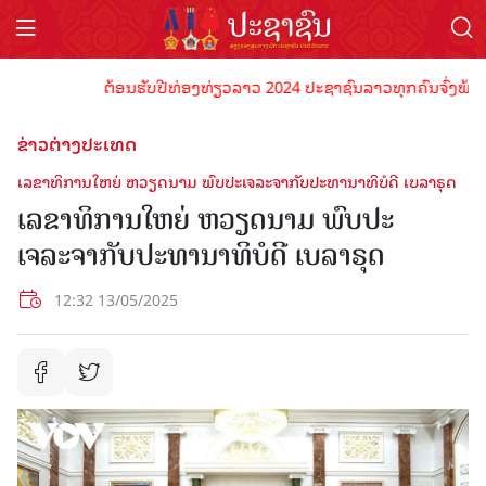
ຕ້ອນຮັບປີທ່ອງທ່ຽວລາວ 2024 ປະຊາຊົນລາວທຸກຄົນຈົ່ງພ້ອມເປັນເ
ຂ່າວຕ່າງປະເທດ
ເລຂາທິການໃຫຍ່ ຫວຽດນາມ ພົບປະເຈລະຈາກັບປະທານາທິບໍດີ ເບລາຣຸດ
ເລຂາທິການໃຫຍ່ ຫວຽດນາມ ພົບປະ
ເຈລະຈາກັບປະທານາທິບໍດີ ເບລາຣຸດ
12:32 13/05/2025