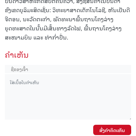
ບັນດາວິສາຫະກິດສືບຕໍ່ຄົ້ນຄວ້າ, ສັ່ງຊື້ສິນຄ້າໃນບັນດາ
ຂົງເຂດບຸລິມະສິດເຊັ່ນ: ວິທະຍາສາດເຕັກໂນໂລຊີ, ຫັນເປັນດີ
ຈີຕອນ, ນະວັດຕະກຳ, ພັດທະນາພື້ນຖານໂຄງລ່າງ
ຍຸດທະສາດໃນນັ້ນມີເສັ້ນທາງລົດໄຟ, ພື້ນຖານໂຄງລ່າງ
ສະໜາມບິນ ແລະ ທ່າກ່ຳປັ່ນ.
ຄໍາເຫັນ
ສົ່ງຄໍາຄິດເຫັນ