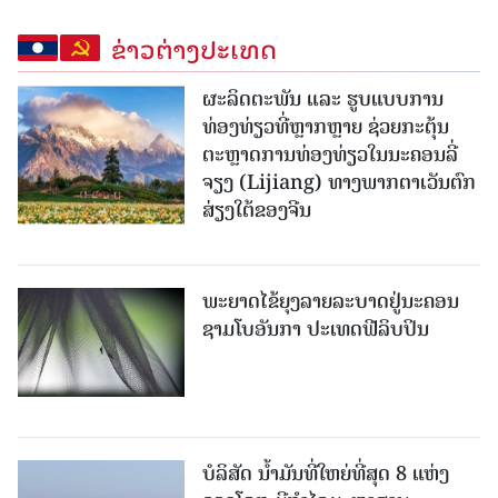
ຂ່າວຕ່າງປະເທດ
ຜະລິດຕະພັນ ແລະ ຮູບແບບການ
ທ່ອງທ່ຽວທີ່ຫຼາກຫຼາຍ ຊ່ວຍກະຕຸ້ນ
ຕະຫຼາດການທ່ອງທ່ຽວໃນນະຄອນລີ່
ຈຽງ (Lijiang) ທາງພາກຕາເວັນຕົກ
ສ່ຽງໃຕ້ຂອງຈີນ
ພະຍາດໄຂ້ຍຸງລາຍລະບາດຢູ່ນະຄອນ
ຊາມໂບ​ອັນກາ ປະເທດຟີລິບປິນ
ບໍລິສັດ ນ້ຳມັນທີ່ໃຫຍ່ທີ່ສຸດ 8 ແຫ່ງ