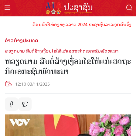
ຕ້ອນຮັບປີທ່ອງທ່ຽວລາວ 2024 ປະຊາຊົນລາວທຸກຄົນຈົ່ງພ້ອມເປ
ຂ່າວຕ່າງປະເທດ
ຫວຽດນາມ ສືບ​ຕໍ່​ສ້າງ​ເງື່ອນ​ໄຂ​ໃຫ້​ແກ່​ເສດ​ຖະ​ກິດ​ເອ​ກະ​ຊົນ​ພັດ​ທະ​ນາ
ຫວຽດນາມ ສືບ​ຕໍ່​ສ້າງ​ເງື່ອນ​ໄຂ​ໃຫ້​ແກ່​ເສດ​ຖະ​
ກິດ​ເອ​ກະ​ຊົນ​ພັດ​ທະ​ນາ
12:10 03/11/2025