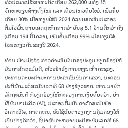
ທົ່ວປະເທດມີວິສາຫະກິດເກືອບ 262,000 ແຫ່ງ ໄດ້
ຈົດທະບຽນສ້າງຕັ້ງໃໝ່ ແລະ ເຄື່ອນໄຫວຄືນໃໝ່, ເພີ່ມຂຶ້ນ
ເກືອບ 30% ເມື່ອທຽບໃສ່ປີ 2024 ດ້ວຍຍອດທຶນປະກອບ
ຕື່ມໃສ່ພື້ນຖານເສດຖະກິດຄາດວ່າບັນລຸ 5.1 ລ້ານຕື້ກວ່າດົງ
(ເກືອບ 194 ຕື້ໂດລາ), ເພີ່ມຂຶ້ນເກືອບ 99% ເມື່ອທຽບໃສ່
ໄລຍະດຽວກັນຂອງປີ 2024.
ທ່ານ ຟ້າມມິງຈິງ ກ່າວຄຳເຫັນໃນກອງປະຊຸມ ຮຽກຮ້ອງໃຫ້
ບັນດາລັດຖະມົນຕີ, ຫົວໜ້າອົງການທຽບເທົ່າກະຊວງ,
ປະທານຄະນະກຳມະການປະຊາຊົນບັນດາແຂວງ, ນະຄອນ
ປະຕິບັດມະຕິສະບັບເລກທີ 68 ຢ່າງຂ້ຽວຂາດ. ທ່ານນາຍົກ
ລັດຖະມົນຕີ ກໍຮຽກຮ້ອງໃຫ້ກະຊວງການເງິນຄົ້ນຄວ້າ, ນຳ
ໃຊ້ບັນຍາປະດິດ (AI), ປະກອບຕື່ມບັນດາດັດສະນີເພື່ອ
ວິເຄາະວິໄຈ, ຄາດຄະເນ, ຮັບໃຊ້ບັນດາວຽກງານຄຸ້ມຄອງໃຫ້
ເປັນຢ່າງດີກວ່າ, ຊີ້ນຳຜັນຂະຫຍາຍມະຕິສະບັບເລກທີ 68.