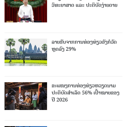
ວິທະຍາສາດ ແລະ ປະຕິບັດງ່າຍດາຍ
ລາຍຮັບຈາກການທ່ອງທ່ຽວອັງກໍວັດ
ຫຼດລົງ 29%
ຂະ​ແໜງ​ການ​ທ່ອງ​ທ່ຽວຫວຽດນາມ ​
ປະ​ຕິ​ບັດ​ສຳ​ເລັດ 56% ເປົ້າ​ໝາຍຂອງ
ປີ 2026