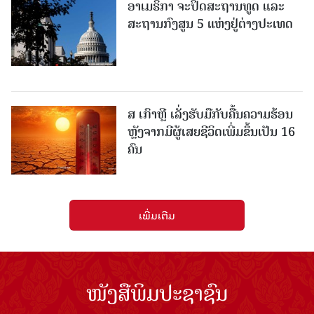
ອາເມຣິກາ ຈະປິດສະຖານທູດ ແ​ລະ
ສະຖານກົງສູນ 5 ແຫ່ງ​ຢູ່​ຕ່າງ​ປະ​ເທດ
ສ ເກົາຫຼີ ເລັ່ງຮັບມືກັບຄື້ນຄວາມຮ້ອນ
ຫຼັງຈາກມີຜູ້ເສຍຊີວິດເພີ່ມຂຶ້ນເປັນ 16
ຄົນ
ເພີ່ມເຕີມ
ໜັງສືພິມປະຊາຊົນ