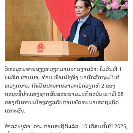
ວິທະຍຸກະຈາຍສຽງຫວຽດນາມລາຍງານວ່າ: ໃນວັນທີ 1
ພະຈິກ ຜ່ານມາ, ທ່ານ ຟ້າມມິງຈິງ ນາຍົກລັດຖະມົນຕີ
ຫວຽດນາມ ໄດ້ເປັນປະທານວາລະເຮັດວຽກທີ 2 ຂອງ
ຄະນະຊີ້ນຳແຫ່ງຊາດຜັນຂະຫຍາຍມະຕິສະບັບເລກທີ 68
ຂອງກົມການເມືອງກ່ຽວກັບການພັດທະນາເສດຖະກິດ
ເອກະຊົນ.
ຂ່າວລະບຸວ່າ: ຕາມການສະຖິຕິແລ້ວ, 10 ເດືອນຕົ້ນປີ 2025,