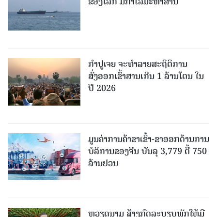
ຂອງໂລກ ມີກຳໄລມະຫາສານ
ກຳປູເຈຍ ຈະທຳລາຍສະຖິຕິການ
ສົ່ງອອກເຂົ້າສານເກີນ 1 ລ້ານໂຕນ ໃນ
ປີ 2026
ມູນຄ່າການຄ້າຂາເຂົ້າ-ຂາອອກດ້ານການ
ບໍລິການຂອງຈີນ ບັນລຸ 3,779 ຕື້ 750
ລ້ານຢວນ
ຫວຽດນາມ ສ້າງກົດລະບຽບພັກໃຫ້ມີ