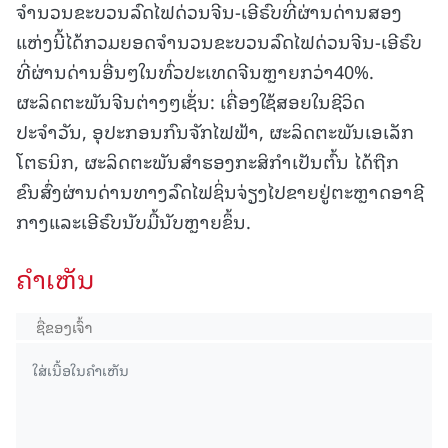
ຈຳນວນຂະບວນລົດໄຟດ່ວນຈີນ-ເອີຣົບທີ່ຜ່ານດ່ານສອງ
ແຫ່ງນີ້ໄດ້ກວມຍອດຈຳນວນຂະບວນລົດໄຟດ່ວນຈີນ-ເອີຣົບ
ທີ່ຜ່ານດ່ານອື່ນໆໃນທົ່ວປະເທດຈີນຫຼາຍກວ່າ40%.
ຜະລິດຕະພັນຈີນຕ່າງໆເຊັ່ນ: ເຄື່ອງໃຊ້ສອຍໃນຊີວິດ
ປະຈຳວັນ, ອຸປະກອນກົນຈັກໄຟຟ້າ, ຜະລິດຕະພັນເອເລັກ
ໂຕຣນິກ, ຜະລິດຕະພັນສຳຮອງກະສິກຳເປັນຕົ້ນ ໄດ້ຖືກ
ຂົນສົ່ງຜ່ານດ່ານທາງລົດໄຟຊິ່ນຈ່ຽງໄປຂາຍຢູ່ຕະຫຼາດອາຊີ
ກາງແລະເອີຣົບນັບມື້ນັບຫຼາຍຂຶ້ນ.
ຄໍາເຫັນ