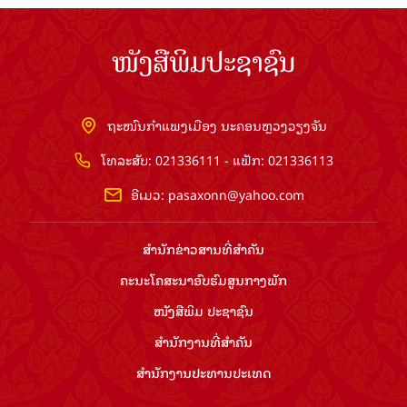
ໜັງສືພິມປະຊາຊົນ
ຖະໜົນກຳແພງເມືອງ ນະຄອນຫຼວງວຽງຈັນ
ໂທລະສັບ: 021336111 - ແຟັກ: 021336113
ອີເມວ:
pasaxonn@yahoo.com
ສຳ​ນັກ​ຂ່າວ​ສານ​ທີ່​ສຳ​ຄັນ​
ຄະນະໂຄສະນາອົບຮົມ​ສູນ​ກາງ​ພັກ
ໜັງສືພິມ ປະ​ຊາ​ຊົນ
ສຳ​ນັກ​ງານ​ທີ່​ສຳ​ຄັນ
ສຳ​ນັກ​ງານ​ປະ​ທານ​ປະ​ເທດ