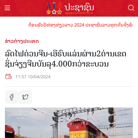
ຕ້ອນຮັບປີທ່ອງທ່ຽວລາວ 2024 ປະຊາຊົນລາວທຸກຄົນຈົ່ງພ້ອມເປັນເ
ຂ່າວຕ່າງປະເທດ
ລົດໄຟດ່ວນຈີນ-ເອີຣົບແລ່ນຜ່ານ2ດ່ານເຂດ
ຊິ່ນຈ່ຽງຈີນບັນລຸ4.000ກວ່າຂະບວນ
11:57 10/04/2024