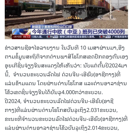
ຂ່າວສານຊີອາໄອລາຍງານ ໃນວັນທີ 10 ເມສາຜ່ານມາ,ອີງ
ຕາມຂໍ້ມູນສະຖິຕິຈາກດ່ານພາສີໂຮໂກສເຂດປົກຄອງຕົນເອງ
ອຸຍເກີຊິ່ນຈ່ຽງຈີນສະແດງໃຫ້ເຫັນວ່າ: ນັບແຕ່ຕົ້ນປີ2024ມາ
ນີ້, ຈຳນວນຂະບວນລົດໄຟ ດ່ວນຈີນ-ເອີຣົບ(ອາຊີກາງ)ທີ່
ແລ່ນຂ້າມແດນ ໂດຍຜ່ານດ່ານໂຮໂກສ ແລະດ່ານອາລາຊ່ານ
ໂຂ້ວເຂດຊິ່ນຈ່ຽງຈີນໄດ້ບັນລຸ4.000ກວ່າຂະບວນ.
ປີ2024, ຈຳນວນຂະບວນລົດໄຟດ່ວນຈີນ-ເອີຣົບ(ອາຊີ
ກາງ)ທີ່ແລ່ນຜ່ານດ່ານໂຮໂກສບັນລຸເຖິງ2.031ຂະບວນ,
ຂະນະທີ່ຈຳນວນຂະບວນລົດໄຟດ່ວນຈີນ-ເອີຣົບ(ອາຊີກາງ)ທີ່
ແລ່ນຜ່ານດ່ານອາລາຊ່ານໂຂ້ວບັນລຸເຖິງ2.014ຂະບວນ,