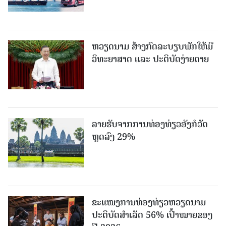
ຫວຽດນາມ ສ້າງກົດລະບຽບພັກໃຫ້ມີ
ວິທະຍາສາດ ແລະ ປະຕິບັດງ່າຍດາຍ
ລາຍຮັບຈາກການທ່ອງທ່ຽວອັງກໍວັດ
ຫຼດລົງ 29%
ຂະ​ແໜງ​ການ​ທ່ອງ​ທ່ຽວຫວຽດນາມ ​
ປະ​ຕິ​ບັດ​ສຳ​ເລັດ 56% ເປົ້າ​ໝາຍຂອງ