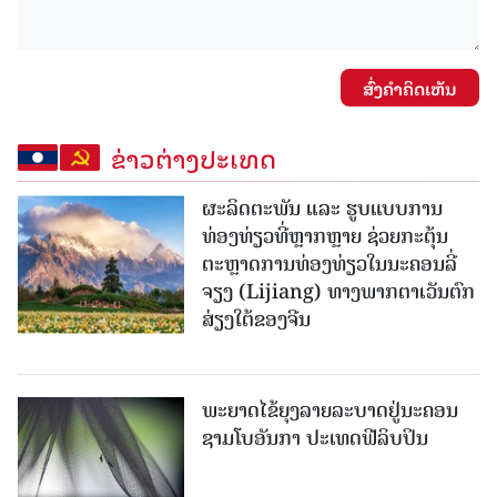
ສົ່ງຄໍາຄິດເຫັນ
ຂ່າວຕ່າງປະເທດ
ຜະລິດຕະພັນ ແລະ ຮູບແບບການ
ທ່ອງທ່ຽວທີ່ຫຼາກຫຼາຍ ຊ່ວຍກະຕຸ້ນ
ຕະຫຼາດການທ່ອງທ່ຽວໃນນະຄອນລີ່
ຈຽງ (Lijiang) ທາງພາກຕາເວັນຕົກ
ສ່ຽງໃຕ້ຂອງຈີນ
ພະຍາດໄຂ້ຍຸງລາຍລະບາດຢູ່ນະຄອນ
ຊາມໂບ​ອັນກາ ປະເທດຟີລິບປິນ