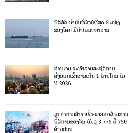
ບໍລິສັດ ນ້ຳມັນທີ່ໃຫຍ່ທີ່ສຸດ 8 ແຫ່ງ
ຂອງໂລກ ມີກຳໄລມະຫາສານ
ກຳປູເຈຍ ຈະທຳລາຍສະຖິຕິການ
ສົ່ງອອກເຂົ້າສານເກີນ 1 ລ້ານໂຕນ ໃນ
ປີ 2026
ມູນຄ່າການຄ້າຂາເຂົ້າ-ຂາອອກດ້ານການ
ບໍລິການຂອງຈີນ ບັນລຸ 3,779 ຕື້ 750
ລ້ານຢວນ