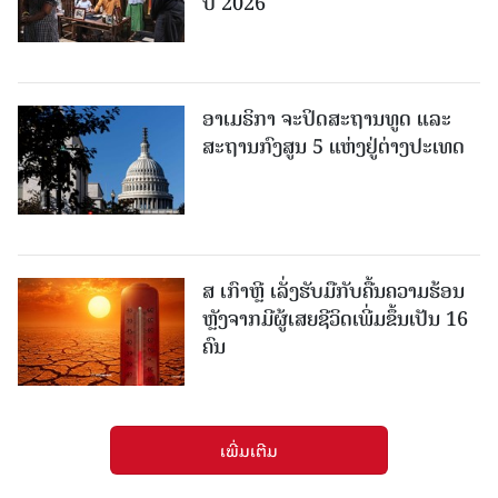
ປີ 2026
ອາເມຣິກາ ຈະປິດສະຖານທູດ ແ​ລະ
ສະຖານກົງສູນ 5 ແຫ່ງ​ຢູ່​ຕ່າງ​ປະ​ເທດ
ສ ເກົາຫຼີ ເລັ່ງຮັບມືກັບຄື້ນຄວາມຮ້ອນ
ຫຼັງຈາກມີຜູ້ເສຍຊີວິດເພີ່ມຂຶ້ນເປັນ 16
ຄົນ
ເພີ່ມເຕີມ