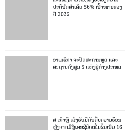
ປະ​ຕິ​ບັດ​ສຳ​ເລັດ 56% ເປົ້າ​ໝາຍຂອງ
ປີ 2026
ອາເມຣິກາ ຈະປິດສະຖານທູດ ແ​ລະ
ສະຖານກົງສູນ 5 ແຫ່ງ​ຢູ່​ຕ່າງ​ປະ​ເທດ
ສ ເກົາຫຼີ ເລັ່ງຮັບມືກັບຄື້ນຄວາມຮ້ອນ
ຫຼັງຈາກມີຜູ້ເສຍຊີວິດເພີ່ມຂຶ້ນເປັນ 16