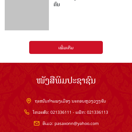
ຄົນ
ເພີ່ມເຕີມ
ໜັງສືພິມປະຊາຊົນ
ຖະໜົນກຳແພງເມືອງ ນະຄອນຫຼວງວຽງຈັນ
ໂທລະສັບ: 021336111 - ແຟັກ: 021336113
ອີເມວ:
pasaxonn@yahoo.com