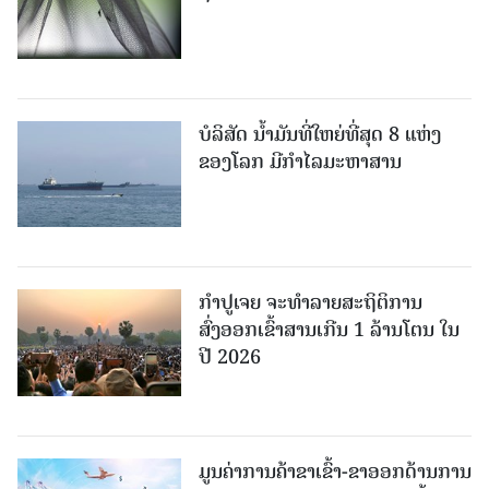
ບໍລິສັດ ນ້ຳມັນທີ່ໃຫຍ່ທີ່ສຸດ 8 ແຫ່ງ
ຂອງໂລກ ມີກຳໄລມະຫາສານ
ກຳປູເຈຍ ຈະທຳລາຍສະຖິຕິການ
ສົ່ງອອກເຂົ້າສານເກີນ 1 ລ້ານໂຕນ ໃນ
ປີ 2026
ມູນຄ່າການຄ້າຂາເຂົ້າ-ຂາອອກດ້ານການ