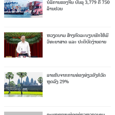
ບໍລິການຂອງຈີນ ບັນລຸ 3,779 ຕື້ 750
ລ້ານຢວນ
ຫວຽດນາມ ສ້າງກົດລະບຽບພັກໃຫ້ມີ
ວິທະຍາສາດ ແລະ ປະຕິບັດງ່າຍດາຍ
ລາຍຮັບຈາກການທ່ອງທ່ຽວອັງກໍວັດ
ຫຼດລົງ 29%
ຂະ​ແໜງ​ການ​ທ່ອງ​ທ່ຽວຫວຽດນາມ ​