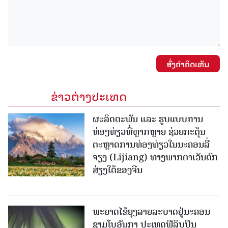
ສົ່ງຄໍາຄິດເຫັນ
ຂ່າວຕ່າງປະເທດ
ຜະລິດຕະພັນ ແລະ ຮູບແບບການ
ທ່ອງທ່ຽວທີ່ຫຼາກຫຼາຍ ຊ່ວຍກະຕຸ້ນ
ຕະຫຼາດການທ່ອງທ່ຽວໃນນະຄອນລີ່
ຈຽງ (Lijiang) ທາງພາກຕາເວັນຕົກ
ສ່ຽງໃຕ້ຂອງຈີນ
ພະຍາດໄຂ້ຍຸງລາຍລະບາດຢູ່ນະຄອນ
ຊາມໂບ​ອັນກາ ປະເທດຟີລິບປິນ