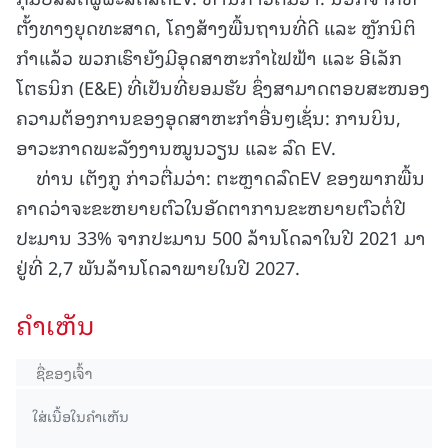
ຕັ້ງທາງຍຸດທະສາດ, ໂຄງສ້າງພື້ນຖານທີ່ດີ ແລະ ຫຼັກນິຕິ
ກຳແລ້ວ ພວກເຮົາຍັງມີອຸດສາຫະກຳໄຟຟ້າ ແລະ ອີເລັກ
ໂຕຣນິກ (E&E) ທີ່ເປັນທີ່ຍອມຮັບ ຊຶ່ງສາມາດຕອບສະໜອງ
ຄວາມຕ້ອງການຂອງອຸດສາຫະກຳອື່ນໆເຊັ່ນ: ການບິນ,
ອາວະກາດພະລັງງານໝູນວຽນ ແລະ ລົດ EV.
ທ່ານ ເຕັງກູ ກ່າວຕື່ມວ່າ: ຕະຫຼາດລົດEV ຂອງພາກພື້ນ
ຄາດວ່າຈະຂະຫຍາຍຕົວໃນອັດຕາການຂະຫຍາຍຕົວຕໍ່ປີ
ປະມານ 33% ຈາກປະມານ 500 ລ້ານໂດລາໃນປີ 2021 ມາ
ຢູ່ທີ່ 2,7 ພັນລ້ານໂດລາພາຍໃນປີ 2027.
ຄໍາເຫັນ