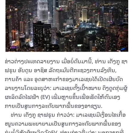
ຂ່າວຕ່າງປະເທດລາຍງານ ເມື່ອບໍ່ດົນມານີ້, ທ່ານ ເຕັງກູ ຊາ
ຟຣຸນ ອັບດຸນ ອາຊິສ ລັດຖະມົນຕີກະຊວງການລົງທຶນ,
ການຄ້າ ແລະ ອຸດສາຫະກຳຂອງມາເລເຊຍໄດ້ເປີດເຜີຍບົດ
ລາຍງານໂດຍລະບຸວ່າ: ມາເລເຊຍຕັ້ງເປົ້າໝາຍ ດຶງດູດກຸ່ມຜູ້
ຜະລິດລົດໄຟຟ້າ (EV) ເພີ່ມຫຼາຍຂຶ້ນເພື່ອເຮັດໃຫ້ຕົນເອງ
ກາຍເປັນສູນກາງລະດັບພາກພື້ນຂອງອາຊຽນ.
ທ່ານ ເຕັງກູ ຊາຟຣຸນ ກ່າວວ່າ: ມາເລເຊຍມີເງື່ອນໄຂເກື້ອ
ໜູນຄວາມພະຍາຍາມເປັນສູນກາງລະດັບພາກພື້ນຂອງ
ກຸ່ມບໍໍລິສັດຜູ້ຜະລິດລົດEV. ທ່ານກ່າວຕື່ມວ່າ: ນອກຈາກທີ່