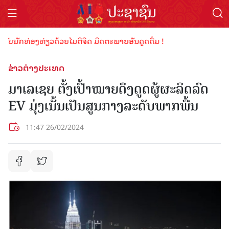
ັບນັກທ່ອງທ່ຽວດ້ວຍໄມຕີຈິດ ມິດຕະພາບອັນດູດດື່ມ !
ຂ່າວຕ່າງປະເທດ
ມາເລເຊຍ ຕັ້ງເປົ້າໝາຍດຶງດູດຜູ້ຜະລິດລົດ
EV ມຸ່ງເນັ້ນເປັນສູນກາງລະດັບພາກພື້ນ
11:47 26/02/2024