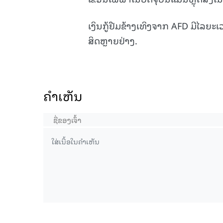
ເງິນກູ້ຢືມຂ້າງເທິງຈາກ AFD ມີໄລຍ
ສິດຫຼາຍຢ່າງ.
ຄໍາເຫັນ