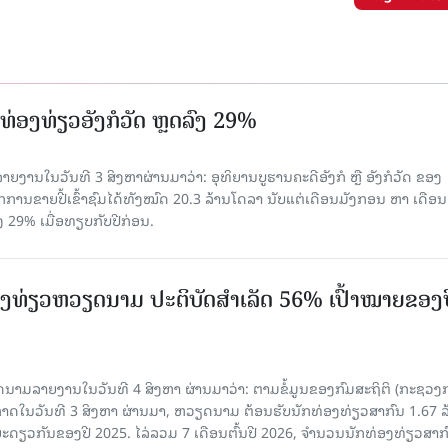
່ອງທ່ຽວອັງກໍວັດ ຫຼດລົງ 29%
ຍງານໃນວັນທີ 3 ສິງຫາຜ່ານມາວ່າ: ອຸທິຍານບູຮານຄະດີອັງກໍ ຫຼື ອັງກໍວັດ ຂອງ
ກການຂາຍປີ້ເຂົ້າຊົມໄດ້ທັງໝົດ 20.3 ລ້ານໂດລາ ນັບແຕ່ເດືອນມັງກອນ ຫາ ເດືອນ
ົງ 29% ເມື່ອທຽບກັບປີກ່ອນ.
ງ​ທ່ຽວຫວຽດນາມ ​ປະ​ຕິ​ບັດ​ສຳ​ເລັດ 56% ເປົ້າ​ໝາຍຂອງ
ລາຍງານໃນວັນທີ 4 ສິງຫາ ຜ່ານມາວ່າ: ຕາມ​ຂໍ້​ມູນ​ຂອງ​ກົມ​ສະ​ຖິ​ຕິ (ກະ​ຊວງ​
າດ​ໃນ​ວັນ​ທີ 3 ສິງ​ຫາ​ ຜ່ານມາ, ຫວຽດ​ນາມ ຕ້ອນ​ຮັບ​ນັກທ່ອງ​ທ່ຽວ​ສາ​ກົນ 1.67 ລ
ລ​ຍະ​ດຽວ​ກັນ​ຂອງ​ປີ 2025. ໄລ່​ລວມ 7 ເດືອນ​ຕົ້ນ​ປີ 2026, ຈຳ​ນວນ​ນັກ​ທ່ອງ​ທ່ຽວ​ສາ​ກົ