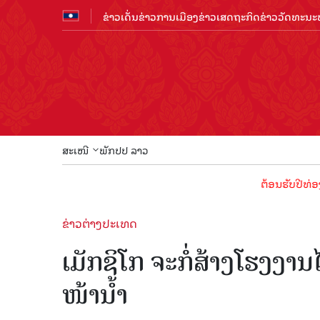
ຂ່າວເດັ່ນ
ຂ່າວການເມືອງ
ຂ່າວເສດຖະກິດ
ຂ່າວວັດທະນະທ
ສະເໜີ
ພັກປປ ລາວ
ຕ້ອນຮັບປີທ່ອງທ່ຽວລາວ
ຂ່າວຕ່າງປະເທດ
ເມັກຊິໂກ ຈະກໍ່ສ້າງໂຮງງາ
ໜ້ານ້ຳ