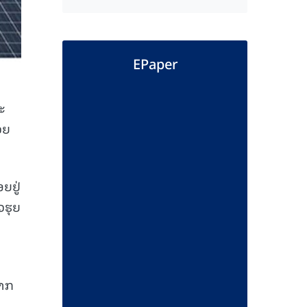
EPaper
ະ
ວຍ
ຍຢູ່
ວຮຸຍ
ຈາກ