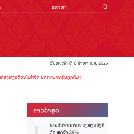
n
ວັນພະຫັດ ທີ 6 ສິງຫາ ຄ.ສ. 2026
ດ້ວຍໄມຕີຈິດ ມິດຕະພາບອັນດູດດື່ມ !
ຂ່າວ​ລ່າ​ສຸດ
ລາຍຮັບຈາກການທ່ອງທ່ຽວອັງກໍ
ວັດ ຫຼດລົງ 29%