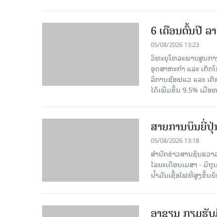
6 ເດືອນຕົ້ນປີ
05/08/2026 13:23
ວິທະຍຸໂທລະພາບສູນກາງ
ອຸດສາຫະກຳ ແລະ ເຕັກໂນ
ລິການຊັອຟແວ ແລະ ເຕັ
ໄດ້ເພີ່ມຂຶ້ນ 9.5% ເມື
ສາຍການບິນຍີ່ປຸ
05/08/2026 13:18
ສຳນັກຂ່າວສານຊິນຮວາລາ
ໄລຍະເດືອນເມສາ - ມິຖຸນາ
ນໍ້າມັນເຊື້ອໄຟທີ່ສູງຂຶ
ອາຊຽນ ກຽມຮັບມ