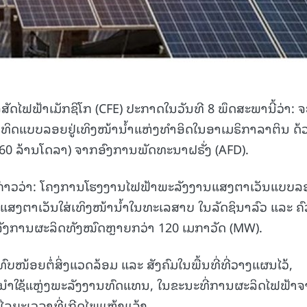
ດໄຟຟ້າເມັກຊິໂກ (CFE) ປະກາດໃນວັນທີ 8 ພຶດສະພານີ້ວ່າ: ຈ
ິດແບບລອຍຢູ່ເທິງໜ້ານ້ຳແຫ່ງທຳອິດໃນອາເມຣິກາລາຕິນ ດ້
 (160 ລ້ານໂດລາ) ຈາກອົງການພັດທະນາຝຣັ່ງ (AFD).
 ກ່າວວ່າ: ໂຄງການໂຮງງານໄຟຟ້າພະລັງງານແສງຕາເວັນແບບລອ
ແສງຕາເວັນໃສ່ເທິງໜ້ານ້ຳໃນທະເລສາບ ໃນລັດຊິນາລົວ ແລະ ຄົ
ງການຜະລິດທັງໝົດຫຼາຍກວ່າ 120 ເມກາວັດ (MW).
ບໜ້ອຍຕໍ່ສິ່ງແວດລ້ອມ ແລະ ສັງຄົມໃນພື້ນທີ່ທີ່ວາງແຜນໄວ້,
ນນຳໃຊ້ແຫຼ່ງພະລັງງານທົດແທນ, ໃນຂະນະທີ່ການຜະລິດໄຟຟ້າ
ນໄລຍະເວລາທີ່ເກີດໄພແຫ້ງແລ້ງ.