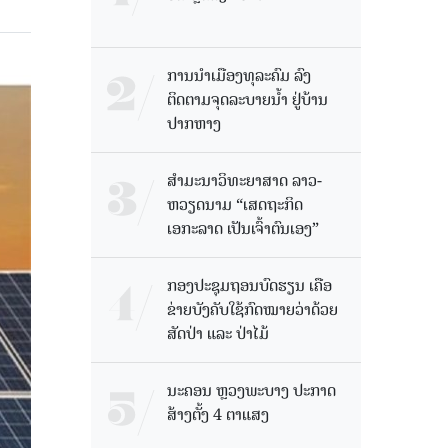
ການນໍາເມືອງທຸລະຄົມ ລົງ
ຕິດຕາມຈຸດລະບາຍນໍ້າ ຢູ່ບ້ານ
ປາກຫາງ
ສຳມະນາວິທະຍາສາດ ລາວ-
ຫວຽດນາມ “ເສດຖະກິດ
ເອກະລາດ ເປັນເຈົ້າຕົນເອງ”
ກອງປະຊຸມຖອນບົດຮຽນ ເຄືອ
ຂ່າຍບັງຄັບໃຊ້ກົດໝາຍວ່າດ້ວຍ
ສັດປ່າ ແລະ ປ່າໄມ້
ນະຄອນ ຫຼວງພະບາງ ປະ​ກາດ​
ສ້າງ​ຕັ້ງ 4 ຕາແສງ