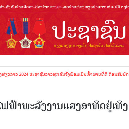
ຳ-ສັງຄົມ
ຂ່າວສືກສາ-ກິລາ
ຂ່າວຕ່າງປະເທດ
ຂ່າວທ່ອງທ່ຽວ
ຂ່າວການຮ່ວມມື
Logi
 2024 ປະຊາຊົນລາວທຸກຄົນຈົ່ງພ້ອມເປັນເຈົ້າພາບທີ່ດີ ຕ້ອນຮັບນັກທ່ອງທ່ຽວ
ນໄຟຟ້າພະລັງງານແສງອາທິດຢູ່ເທິງ