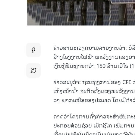
ຂ່າວສານຫວຽດນາມລາຍງານວ່າ: ບໍລິສັ
ສ້າງໂຮງງານໄຟຟ້າພະລັງງານແສງອາທ
ເງິນກູ້ຢືມຫຼາຍກວ່າ 150 ລ້ານເອີໂຣ
ຂ່າວລະບຸວ່າ: ຖະແຫຼງການຂອງ CFE
ເທິງໜ້ານ້ຳ ຈະຕິດຕັ້ງແຜງພະລັງງານ
ລາ ພາກເໜືອຂອງປະເທດ ໂດຍມີກຳລັ
ຄາດວ່າໂຄງການດັ່ງກ່າວຈະສົ່ງຜົນກະທົ
ປະກອບສ່ວນຊ່ວຍ ເມັກຊິໂກ ເພີ່ມກາ
ເຂື່ອນໄຟຟ້າໃນປັດຈຸບັນແມ່ນຫຼຸດລົງໃ