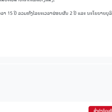
15.038(05-08-2026)
15.037(04-08-20
ະເວລາ 15 ປີ ລວມທັງໄລຍະເວລາຜ່ອນຜັນ 2 ປີ ແລະ ນະໂຍບາຍບຸລ
ສົ່ງຄໍາຄິດເຫ