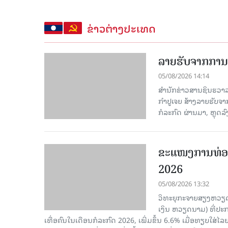
ຂ່າວຕ່າງປະເທດ
ລາຍຮັບຈາກການທ
05/08/2026 14:14
ສຳນັກຂ່າວສານຊິນຮວາລາ
ກຳປູເຈຍ ສ້າງລາຍຮັບຈາ
ກໍລະກົດ ຜ່ານມາ, ຫຼຸດລ
ຂະ​ແໜງ​ການ​ທ່ອ
2026
05/08/2026 13:32
ວິທະຍຸກະຈາຍສຽງຫວຽດນາມ
ເງິນ ຫວຽດ​ນາມ) ທີ່ປະ​ກ
ເທື່ອ​ຄົນ​ໃນ​ເດືອນ​ກໍ​ລະ​ກົດ 2026, ເພີ່ມ​ຂຶ້ນ 6.6% ເມື່ອ​ທຽບ​ໃສ່​ໄ