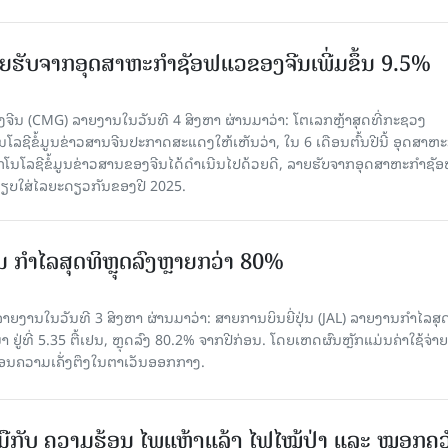
 ລາຍຮັບຈາກອຸດສາຫະກຳຊັອຟແວຂອງຈີນເພີ່ມຂຶ້ນ 9.5%
ຈີນ (CMG) ລາຍງານໃນວັນທີ 4 ສິງຫາ ຜ່ານມາວ່າ: ໂຕເລກຫຼ້າສຸດທີ່ກະຊວງ
ໂລຊີຂໍ້ມູນຂ່າວສານຈີນປະກາດສະແດງໃຫ້ເຫັນວ່າ, ໃນ 6 ເດືອນຕົ້ນປີນີ້ ອຸດສາຫະ
ກໂນໂລຊີຂໍ້ມູນຂ່າວສານຂອງຈີນໄດ້ດຳເນີນໄປດ້ວຍດີ, ລາຍຮັບຈາກອຸດສາຫະກຳຊັ
່ອທຽບໃສ່ໄລຍະດຽວກັນຂອງປີ 2025.
່ນ ກຳໄລສຸດທິຫຼຸດລົງຫຼາຍກວ່າ 80%
ຍງານໃນວັນທີ 3 ສິງຫາ ຜ່ານມາວ່າ: ສາຍການບິນຍີ່ປຸ່ນ (JAL) ລາຍງານກຳໄລສຸ
 ຢູ່ທີ່ 5.35 ຕື້ເຢນ, ຫຼຸດລົງ 80.2% ຈາກປີກ່ອນ. ໂດຍເຫດຜົນຫຼັກແມ່ນຄ່າໃຊ້ຈ່າຍ
້ນຍ້ອນຄວາມເຄັ່ງຕຶງໃນຕາເວັນອອກກາງ.
ືກັບ ຄວາມຮ້ອນ ໄພແຫ້ງແລ້ງ ໄຟໄໝ້ປ່າ ແລະ ໝອກຄວ