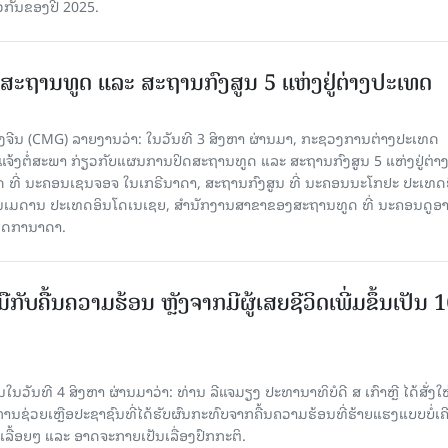
ວ​ກັນ​ຂອງ​ປີ​ 2025.
ສະຖານທູດ ແ​ລະ ສະຖານກົງສູນ 5 ແຫ່ງ​ຢູ່​ຕ່າງ​ປະ​ເທດ
ຈີນ (CMG) ລາຍງານວ່າ: ໃນວັນທີ 3 ສິງ​ຫາ ຜ່ານມາ, ກະຊວງການຕ່າງປະເທດ
ແຈ້ງຕໍ່ສະພາ ກ່ຽວກັບແຜນການປິດສະຖານທູດ ແ​ລະ ສະຖານກົງສູນ 5 ແຫ່ງຢູ່​ຕ່າງ​
 ທີ່ ນະຄອນເຊນຈອຈ ໃນເກຣີນາດາ, ສະຖານກົງສູນ ທີ່ ນະຄອນນະໂກຢະ ປະເທດຍີ່
ອນເມດານ ປະເທດອິນໂດເນເຊຍ, ສຳນັກງານສາຂາຂອງສະຖານທູດ ທີ່ ນະຄອນດູອ
ເທດການາດາ.
ັບມືກັບຄື້ນຄວາມຮ້ອນ ຫຼັງຈາກມີຜູ້ເສຍຊີວິດເພີ່ມຂຶ້ນເປັນ 
ວັນທີ 4 ສິງຫາ ຜ່ານມາວ່າ: ທ່ານ ລີແຈມຽງ ປະທານາທິບໍດີ ສ ເກົາຫຼີ ໄດ້ສັ່ງໃຫ
ງການຊ່ວຍເຫຼືອປະຊາຊົນທີ່ໄດ້ຮັບຜົນກະທົບຈາກຄື້ນຄວາມຮ້ອນທີ່ຮ້າຍແຮງແບບບໍ່ເຄ
ລື້ອຍໆ ແລະ ອາດຈະກາຍເປັນເລື່ອງປົກກະຕິ.