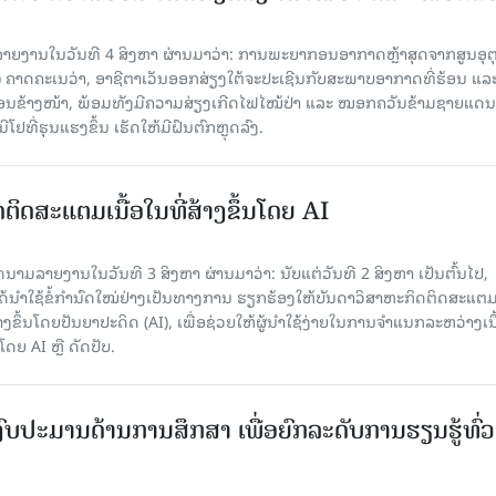
າຍງານໃນວັນທີ 4 ສິງຫາ ຜ່ານມາວ່າ: ການພະຍາກອນອາກາດຫຼ້າສຸດຈາກສູນອຸຕຸ
ຄາດຄະເນວ່າ, ອາຊີຕາເວັນອອກສ່ຽງໃຕ້ຈະປະເຊີນກັບສະພາບອາກາດທີ່ຮ້ອນ ແລ
ດືອນຂ້າງໜ້າ, ພ້ອມທັງມີຄວາມສ່ຽງເກີດໄຟໄໝ້ປ່າ ແລະ ໝອກຄວັນຂ້າມຊາຍແດນ
ຢທີ່ຮຸນແຮງຂຶ້ນ ເຮັດໃຫ້ມີຝົນຕົກຫຼຸດລົງ.
ນົດຕິດສະແຕມເນື້ອໃນທີ່ສ້າງຂຶ້ນໂດຍ AI
ມລາຍງານໃນວັນທີ 3 ສິງຫາ ຜ່ານມາວ່າ: ນັບແຕ່ວັນທີ 2 ສິງຫາ ເປັນຕົ້ນໄປ,
 ໄດ້ນຳໃຊ້ຂໍ້ກຳນົດໃໝ່ຢ່າງເປັນທາງການ ຮຽກຮ້ອງໃຫ້ບັນດາວິສາຫະກິດຕິດສະແຕມ
ສ້າງຂຶ້ນໂດຍປັນຍາປະດິດ (AI), ເພື່ອຊ່ວຍໃຫ້ຜູ້ນຳໃຊ້ງ່າຍໃນການຈຳແນກລະຫວ່າງເນ
ໂດຍ AI ຫຼື ດັດປັບ.
ົບປະມານດ້ານການສຶກສາ ເພື່ອຍົກລະດັບການຮຽນຮູ້ທົ່ວ