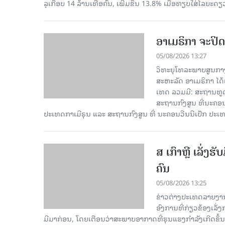
ລຸ​ເກືອບ 14 ລ້ານ​ເທື່ອ​ຄົນ, ເພີ່ມ​ຂຶ້ນ 13.8% ເມື່ອ​ທຽບ​ໃສ່​ໄລ​ຍະ​ດຽ
ອາເມຣິກາ ຈະປິດ
05/08/2026 13:27
ວິທະຍຸໂທລະພາບສູນກາງ
ສະຫະລັດ ອາເມຣິກາ ໄດ້
ເທດ ລວມມີ: ສະຖານທູດ
ສະຖານກົງສູນ ທີ່ນະຄ
ປະເທດກາເ​ມີຣຸນ ແລະ ສະຖານກົງສູນ ທີ່ ນະຄອນວີນນີເປັກ ປະ
ສ ເກົາຫຼີ ເລັ່ງຮ
ຄົນ
05/08/2026 13:25
ຂ່າວຕ່າງປະເທດລາຍງານໃນ
ອົງການທີ່ກ່ຽວຂ້ອງເລັ່
ມີມາກ່ອນ, ໂດຍເຕືອນວ່າສະພາບອາກາດທີ່ຮຸນແຮງກຳລັງເກີດຂຶ້ນເ