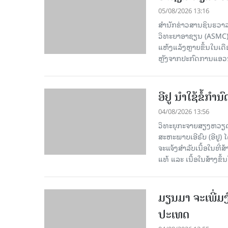
05/08/2026 13:16
ສຳນັກຂ່າວສານຊິນຮວາລ
ວິທະຍາອາຊຽນ (ASMC) 
ແຫ້ງແລ້ງຫຼາຍຂຶ້ນໃນເ
ຫຼັງຈາກປະກົດການແອວນີໂ
ອີຢູ ນຳໃຊ້ຂໍ້ກຳ
04/08/2026 13:56
ວິທະຍຸກະຈາຍສຽງຫວຽດນາ
ສະຫະພາບເອີຣົບ (ອີຢູ)
ຈະແຈ້ງສຳລັບເນື້ອໃນທີ່
ແທ້ ແລະ ເນື້ອໃນສ້າງຂຶ້ນ
ມຽນມາ ຈະເພີ່ມງ
ປະເທດ