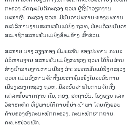
ກະຊວງ ລັດຖະມົນຕີກະຊວງ ຖວທ ຜູ້ຊີ້ນໍາວຽກງານ
ມະຫາຊົນ ກະຊວງ ຖວທ, ມີບັນດາປະທານ-ຮອງປະທານ
ຄະບໍລິຫານງານສະຫະພັນແມ່ຍິງ ຖວທ, ພ້ອມດ້ວຍບັນດາ
ສະມາຊິກສະຫະພັນແມ່ຍິງອ້ອມຂ້າງ ເຂົ້າຮ່ວມ.
ສະຫາຍ ນາງ ວຽງທອງ ພິມພະຈັນ ຮອງປະທານ ຄະນະ
ບໍລິຫານງານ ສະຫະພັນແມ່ຍິງກະຊວງ ຖວທ ໄດ້ຂຶ້ນຜ່ານ
ຮ່າງບົດລາຍງານການເມືອງ ວ່າ: ສະຫະພັນແມ່ຍິງກະຊວງ
ຖວທ ແມ່ນອົງການຈັດຕັ້ງມະຫາຊົນໜຶ່ງໃນລະບົບການ
ເມືອງຂອງກະຊວງ ຖວທ, ມີລະບົບສາຍໃຍການຈັດຕັ້ງ
ແຕ່ລະຂັ້ນຮາກຖານ ກົມ, ກອງ, ສະຖາບັນ, ໂຮງຮຽນ ແລະ
ວິສາຫະກິດ ທີ່ຢູ່ພາຍໃຕ້ການຊີ້ນຳ-ນຳພາ ໂດຍກົງຮອບ
ດ້ານຂອງອົງຄະນະພັກກະຊວງ, ຄະນະພັກຮາກຖານ,
ຄະນະໜ່ວຍພັກ.