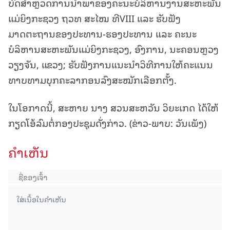
ບົດສຳຫຼວດການນໍາພາຂອງຄະນະບໍລິຫານງານສະຫະພັນ
ແມ່ຍິງກະຊວງ ຖວທ ສະໄໝ ທີVIII ແລະ ຮັບຟັງ
ມາດຕະຖານຂອງປະທານ-ຮອງປະທານ ແລະ ຄະນະ
ບໍລິຫານສະຫະພັນແມ່ຍິງກະຊວງ, ອົງການ, ນະຄອນຫຼວງ
ວຽງຈັນ, ແຂວງ; ຮັບຟັງການແນະນໍາວິທີການໃຫ້ຄະແນນ
ທາບທາມບຸກຄະລາກອນລົງສະໝັກເລືອກຕັ້ງ.
ໃນໂອກາດນີ້, ສະຫາຍ ນາງ ສວນສະຫວັນ ວິຍະເກດ ໄດ້ໃຫ້
ກຽດໂອ້ລົມຕໍ່ກອງປະຊຸມດັ່ງກ່າວ. (ຂ່າວ-ພາບ: ວັນເພັງ)
ຄໍາເຫັນ