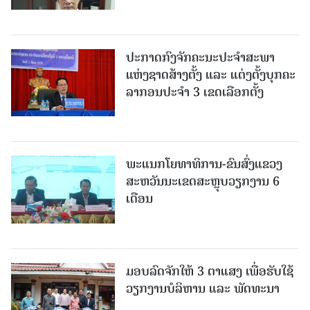
ປະກາດກົງຈັກຄະນະປະຈໍາສະພາ
ແຫ່ງຊາດສ້າງຕັ້ງ ແລະ ແຕ່ງຕັ້ງບຸກຄະ
ລາກອນປະຈໍາ 3 ເຂດເລືອກຕັ້ງ
ພະແນກໂຍທາທິການ-ຂົນສົ່ງແຂວງ
ສະຫວັນນະເຂດສະຫຼຸບວຽກງານ 6
ເດືອນ
ມອບລົດຈັກໃຫ້ 3 ຕາແສງ ເພື່ອຮັບໃຊ້
ວຽກງານບໍລິຫານ ແລະ ພັດທະນາ