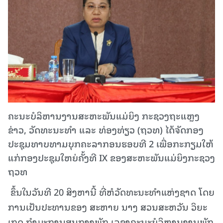
ຄະນະບໍລິຫານງານສະຫະພັນແມ່ຍິງ ກະຊວງຖະແຫຼງ
ຂ່າວ, ວັດທະນະທໍາ ແລະ ທ່ອງທ່ຽວ (ຖວທ) ໄດ້ຈັດກອງ
ປະຊຸມທາບທາມບຸກຄະລາກອນຮອບທີ 2 ເພື່ອກະກຽມໃຫ້
ແກ່ກອງປະຊຸມໃຫຍ່ຄັ້ງທີ IX ຂອງສະຫະພັນແມ່ຍິງກະຊວງ
ຖວທ
ຂຶ້ນໃນວັນທີ 20 ສິງຫານີ້ ທີ່ຫໍວັດທະນະທໍາແຫ່ງຊາດ ໂດຍ
ການເປັນປະທານຂອງ ສະຫາຍ ນາງ ສວນສະຫວັນ ວິຍະ
ເກດ ກໍາມະການສູນກາງພັກ ເລຂາຄະນະບໍລິຫານງານພັກ