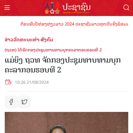
ຕ້ອນຮັບປີທ່ອງທ່ຽວລາວ 2024 ປະຊາຊົນລາວທຸກຄົນຈົ່ງພ້ອມເປັນເຈົ້າ
ຂ່າວວັດທະນະທຳ-ສັງຄົມ
(ຖວທ) ໄດ້ຈັດກອງປະຊຸມທາບທາມບຸກຄະລາກອນຮອບທີ 2
ແມ່ຍິງ ຖວທ ຈັດກອງປະຊຸມທາບທາມບຸກ
ຄະລາກອນຮອບທີ 2
10:26 21/08/2024