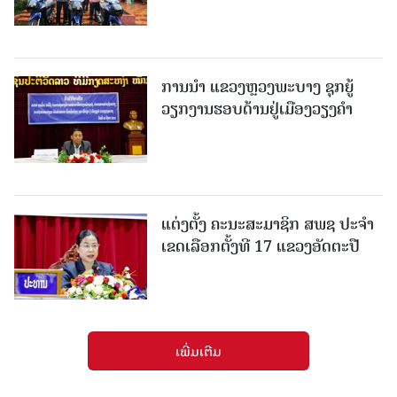
ການນຳ ແຂວງຫຼວງພະບາງ ຊຸກຍູ້
ວຽກງານຮອບດ້ານຢູ່ເມືອງວຽງຄໍາ
ແຕ່ງຕັ້ງ ຄະນະສະມາຊິກ ສພຊ ປະຈຳ
ເຂດເລືອກຕັ້ງທີ 17 ແຂວງອັດຕະປື
ເພີ່ມເຕີມ