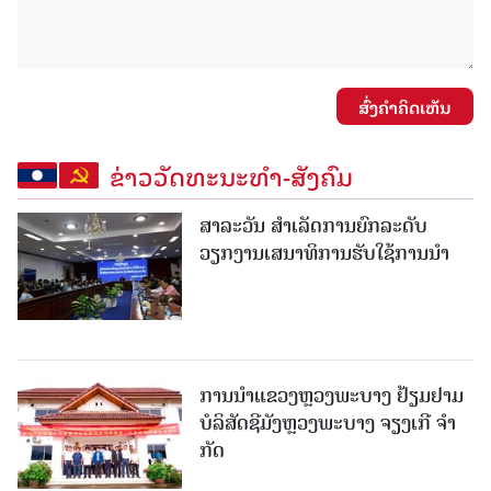
ສົ່ງຄໍາຄິດເຫັນ
ຂ່າວວັດທະນະທຳ-ສັງຄົມ
ສາລະວັນ ສໍາເລັດການຍົກລະດັບ
ວຽກງານເສນາທິການຮັບໃຊ້ການນໍາ
ການນຳແຂວງຫຼວງພະບາງ ຢ້ຽມ​ຢາມ
ບໍ​ລິ​ສັດຊີມັງຫຼວງພະບາງ ຈຽງເກີ ຈໍາ
ກັດ