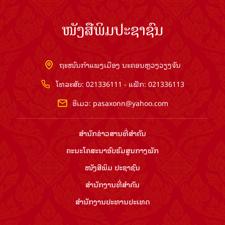
ໜັງສືພິມປະຊາຊົນ
ຖະໜົນກຳແພງເມືອງ ນະຄອນຫຼວງວຽງຈັນ
ໂທລະສັບ: 021336111 - ແຟັກ: 021336113
ອີເມວ:
pasaxonn@yahoo.com
ສຳ​ນັກ​ຂ່າວ​ສານ​ທີ່​ສຳ​ຄັນ​
ຄະນະໂຄສະນາອົບຮົມ​ສູນ​ກາງ​ພັກ
ໜັງສືພິມ ປະ​ຊາ​ຊົນ
ສຳ​ນັກ​ງານ​ທີ່​ສຳ​ຄັນ
ສຳ​ນັກ​ງານ​ປະ​ທານ​ປະ​ເທດ