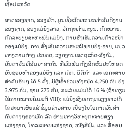
ເຊື້ອປະຫວັດ
ສາດຂອງຊາດ, ຂອງພັກ, ມູນເຊື້ອວັດທະ ນະທໍາອັນດີງາມ
ຂອງຊາດ, ຂອງແມ່ຍິງລາວ, ລັດຖະທໍາມະນູນ, ກົດໝາຍ,
ກົດລະບຽບສະຫະພັນແມ່ຍິງ, ການສົ່ງເສີມຄວາມກ້າວໜ້າ
ຂອງແມ່ຍິງ, ການສົ່ງເສີມຄວາມສະເໝີພາບຍິງ-ຊາຍ, ແນວ
ທາງການຕ່າງ ປະເທດ, ວຽກງານເສດຖະກິດ-ສັງຄົມ,
ບັນດາສົນທິສັນຍາສາກົນ ທີ່ພົວພັນເຖິງສິດຜົນປະໂຫຍດ
ອັນຊອບທໍາຂອງແມ່ຍິງ ແລະ ເດັກ, ນິຕິກໍາ ແລະ ເອກະສານ
ສໍາຄັນອື່ນໆ ໄດ້ 5 ຄັ້ງ, ມີຜູ້ເຂົ້າຮ່ວມທັງໝົດ 4.250 ຄົນ ຍິງ
3.975 ຄົນ, ຊາຍ 275 ຄົນ, ສະເລ່ຍແມ່ນໄດ້ 16 % (ຖ້າທຽບ
ໃສ່ຄາດໝາຍໃນມະຕິ VIII); ແມ່ຍິງຂົງເຂດຖະແຫຼງຂ່າວໄດ້
ໂຄສະນາເຜີຍແຜ່ ຂໍ້ມູນຂ່າວສານ ເນື່ອງໃນໂອກາດວັນສໍາ
ຄັນຕ່າງໆຂອງພັກ-ລັດ ຜ່ານທາງວິທະຍຸກະຈາຍສຽງ
ແຫ່ງຊາດ, ໂທລະພາບແຫ່ງຊາດ, ໜັງສືພິມ ແລະ ສື່ອອນ