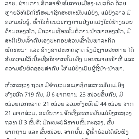
ລາຍ. ຜ່ານການສຶກສາອົບຮົມການເມືອງ-ແນວຄິດ ດ້ວຍ
ຫຼາຍວິທີເຮັດໃຫ້ສະມາຊິກສະຫະພັນແມ່ຍິງ, ແມ່ຍິງລາວ ມີ
ຄວາມຮັບຮູ້, ເຂົ້າໃຈຕໍ່ແນວທາງການປ່ຽນແປງໃໝ່ຢ່າງຮອບ
ດ້ານຂອງພັກ, ມີຄວາມເຊື່ອໝັ້ນຕໍ່ການນໍາພາຂອງພັກ, ມີ
ສະຕິເປັນເຈົ້າຕົນເອງປະກອບສ່ວນເຂົ້າໃນພາລະກິດ
ພັດທະນາ ແລະ ສ້າງສາປະເທດຊາດ ຊຶ່ງມີຫຼາຍສະຫາຍ ໄດ້
ຮັບຄວາມໄວ້ເນື້ອເຊື່ອໃຈຈາກຂັ້ນເທິງ ມອບໝາຍໜ້າທີ່ ແລະ
ຄວາມຮັບຜິດຊອບສໍາຄັນ ໃຫ້ແມ່ຍິງເປັນຜູ້ຊີ້ນໍາ-ນໍາພາ.
ທົ່ວກະຊວງ ຖວທ ມີຈໍານວນສະມາຊິກສະຫະພັນແມ່ຍິງ
ທັງໝົດ 719 ຄົນ, ມີ 6 ຮາກຖານ 23 ໜ່ວຍຂຶ້ນກັບ, ມີ
ໜ່ວຍເອກະລາດ 21 ໜ່ວຍ ລວມທັງໝົດມີ 44 ໜ່ວຍ ຈາກ
21 ພາກສ່ວນ. ລະບົບການຈັດຕັ້ງສະຫະພັນແມ່ຍິງກະຊວງ
ຖວທ ມີ 3 ຂັ້ນຄື: ມີຄະນະບໍລິຫານຂັ້ນກະຊວງ, ຂັ້ນ
ຮາກຖານ ແລະ ຂັ້ນໜ່ວຍ. ຈາກນັ້ນ, ຜູ້ເຂົ້າຮ່ວມໄດ້ຮັບຟັງ