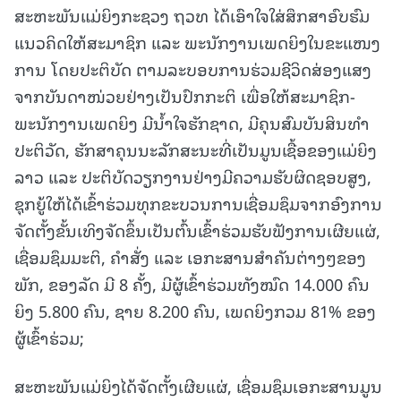
ສະຫະພັນແມ່ຍິງກະຊວງ ຖວທ ໄດ້ເອົາໃຈໃສ່ສຶກສາອົບຮົມ
ແນວຄິດໃຫ້ສະມາຊິກ ແລະ ພະນັກງານເພດຍິງໃນຂະແໜງ
ການ ໂດຍປະຕິບັດ ຕາມລະບອບການຮ່ວມຊີວິດສ່ອງແສງ
ຈາກບັນດາໜ່ວຍຢ່າງເປັນປົກກະຕິ ເພື່ອໃຫ້ສະມາຊິກ-
ພະນັກງານເພດຍິງ ມີນໍ້າໃຈຮັກຊາດ, ມີຄຸນສົມບັນສິນທຳ
ປະຕິວັດ, ຮັກສາຄຸນນະລັກສະນະທີ່ເປັນມູນເຊື້ອຂອງແມ່ຍິງ
ລາວ ແລະ ປະຕິບັດວຽກງານຢ່າງມີຄວາມຮັບຜິດຊອບສູງ,
ຊຸກຍູ້ໃຫ້ໄດ້ເຂົ້າຮ່ວມທຸກຂະບວນການເຊື່ອມຊຶມຈາກອົງການ
ຈັດຕັ້ງຂັ້ນເທິງຈັດຂຶ້ນເປັນຕົ້ນເຂົ້າຮ່ວມຮັບຟັງການເຜີຍແຜ່,
ເຊື່ອມຊຶມມະຕິ, ຄໍາສັ່ງ ແລະ ເອກະສານສໍາຄັນຕ່າງໆຂອງ
ພັກ, ຂອງລັດ ມີ 8 ຄັ້ງ, ມີຜູ້ເຂົ້າຮ່ວມທັງໝົດ 14.000 ຄົນ
ຍິງ 5.800 ຄົນ, ຊາຍ 8.200 ຄົນ, ເພດຍິງກວມ 81% ຂອງ
ຜູ້ເຂົ້າຮ່ວມ;
ສະຫະພັນແມ່ຍິງໄດ້ຈັດຕັ້ງເຜີຍແຜ່, ເຊື່ອມຊຶມເອກະສານມູນ