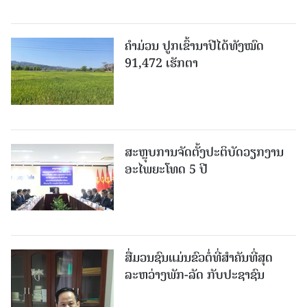
ຄໍາມ່ວນ ປູກເຂົ້ານາປີໄດ້ທັງໝົດ
91,472 ເຮັກຕາ
ສະຫຼຸບການຈັດຕັ້ງປະຕິບັດວຽກງານ
ອະໄພຍະໂທດ 5 ປີ
ສື່ມວນຊົນແມ່ນຂົວຕໍ່ທີ່ສໍາຄັນທີ່ສຸດ
ລະຫວ່າງພັກ-ລັດ ກັບປະຊາຊົນ