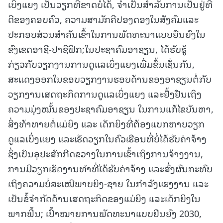
ເບິ່ງແຍງ ເປັນວຽກທີ່ຂາດບໍ່ໄດ້, ຈໍາເປັນສໍາລັບການເປັນຢູ່ທີ່
ດີຂອງຄອບຄົວ, ຄວາມສາມັກຄີປອງດອງໃນສັງຄົມແລະ
ປະກອບສ່ວນສໍາຄັນເຂົ້າໃນການພັດທະນາແບບຍືນຍົງໃນ
ຂົງເຂດອາຊີ-ປາຊີຟິກ;ໃນປະຊາຄົມອາຊຽນ, ໄດ້ຮັບຮູ້
ກ່ຽວກັບວຽກງານການດູແລເບິ່ງແຍງເພີ່ມຂຶ້ນເຊັ່ນກັນ,
ສະແດງອອກໃນຂອບວຽກງານຮອບດ້ານຂອງອາຊຽນຕໍ່ກັບ
ວຽກງານເສດຖະກິດການດູແລເບິ່ງແຍງ ແລະຢັ້ງຢືນເຖິງ
ຄວາມມຸ່ງໝັ້ນຂອງປະຊາຄົມອາຊຽນ ໃນການແກ້ໄຂບັນຫາ,
ສິ່ງທ້າທາຍຕໍ່ແມ່ຍິງ ແລະ ເດັກຍິງທີ່ຕ້ອງແບກຫາບວຽກ
ດູແລເບິ່ງແຍງ ແລະເຮັດວຽກໃນຄົວເຮືອນທີ່ບໍ່ໄດ້ຮັບຄ່າຈ້າງ
ຊຶ່ງເປັນອຸປະສັກກີດຂວາງໃນການເຂົ້າເຖິງການຈ້າງງານ,
ການມີວຽກເຮັດງານທໍາທີ່ໄດ້ຮັບຄ່າຈ້າງ ແລະສົ່ງຜົນກະທົບ
ເຖິງຄວາມບໍ່ສະເໝີພາບຍິງ-ຊາຍ ໃນກໍາລັງແຮງງານ ແລະ
ເປັນຂໍ້ຈໍາກັດດ້ານເສດຖະກິດຂອງແມ່ຍິງ ແລະເດັກຍິງໃນ
ພາກພື້ນ; ເປົ້າໝາຍການພັດທະນາແບບຍືນຍົງ 2030,