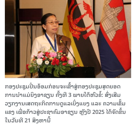
ກອງປະຊຸມປິ່ນອ້ອມກ່ອນຈະເຂົ້າສູ່ກອງປະຊຸມສຸດຍອດ
ການນໍາແມ່ຍິງອາຊຽນ ຄັ້ງທີ 3 ພາຍໃຕ້ຫົວຂໍ້: ສົ່ງເສີມ
ວຽກງານເສດຖະກິດການດູແລເບິ່ງແຍງ ແລະ ຄວາມເຂັ້ມ
ແຂງ ເພື່ອກ້າວສູ່ປະຊາຄົມອາຊຽນ ຫຼັງປີ 2025 ໄດ້ຈັດຂຶ້ນ
ໃນວັນທີ 21 ສິງຫານີ້