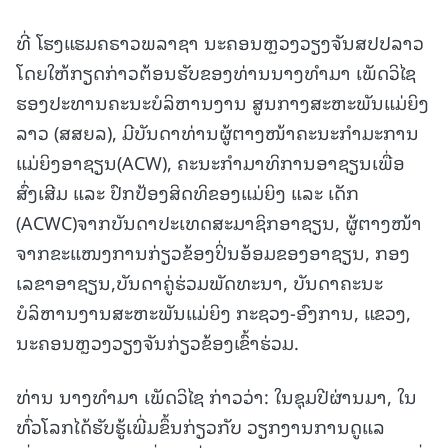
ທີ່ ໂຮງແຮມຄຣາວພລາຊາ ນະຄອນຫຼວງວຽງຈັນສປປລາວ
ໂດຍໃຫ້ກຽດກ່າວຕ້ອນຮັບຂອງທ່ານນາງທໍາມາ ເພັດວິໄຊ
ຮອງປະທານຄະນະບໍລິຫານງານ ສູນກາງສະຫະພັນແມ່ຍິງ
ລາວ (ສສຍລ), ມີບັນດາທ່ານຜູ້ຕາງໜ້າຄະນະກໍາມະການ
ແມ່ຍິງອາຊຽນ(ACW), ຄະນະກໍາມາທິການອາຊຽນເພື່ອ
ສົ່ງເສີມ ແລະ ປົກປ້ອງສິດທິຂອງແມ່ຍິງ ແລະ ເດັກ
(ACWC)ຈາກບັນດາປະເທດສະມາຊິກອາຊຽນ, ຜູ້ຕາງໜ້າ
ຈາກຂະແໜງການກ່ຽວຂ້ອງປິ່ນອ້ອມຂອງອາຊຽນ, ກອງ
ເລຂາອາຊຽນ,ບັນດາຄູ່ຮ່ວມພັດທະນາ, ບັນດາຄະນະ
ບໍລິຫານງານສະຫະພັນແມ່ຍິງ ກະຊວງ-ອົງການ, ແຂວງ,
ນະຄອນຫຼວງວຽງຈັນກ່ຽວຂ້ອງເຂົ້າຮ່ວມ.
ທ່ານ ນາງທໍາມາ ເພັດວິໄຊ ກ່າວວ່າ: ໃນຊຸມປີຜ່ານມາ, ໃນ
ທົ່ວໂລກໄດ້ຮັບຮູ້ເພີ່ມຂຶ້ນກ່ຽວກັບ ວຽກງານການດູແລ