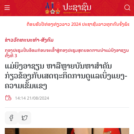
ຕ້ອນຮັບປີທ່ອງທ່ຽວລາວ 2024 ປະຊາຊົນລາວທຸກຄົນຈົ່ງພ້ອມເປັນເຈ
ຂ່າວວັດທະນະທຳ-ສັງຄົມ
ກອງປະຊຸມປິ່ນອ້ອມກ່ອນຈະເຂົ້າສູ່ກອງປະຊຸມສຸດຍອດການນໍາແມ່ຍິງອາຊຽນ
ຄັ້ງທີ 3
ແມ່ຍິງອາຊຽນ ຫາລືຫຼາຍບັນຫາສຳຄັນ
ກ່ຽວຂ້ອງກັບເສດຖະກິດການດູແລເບິ່ງແຍງ-
ຄວາມເຂັ້ມແຂງ
14:14 21/08/2024