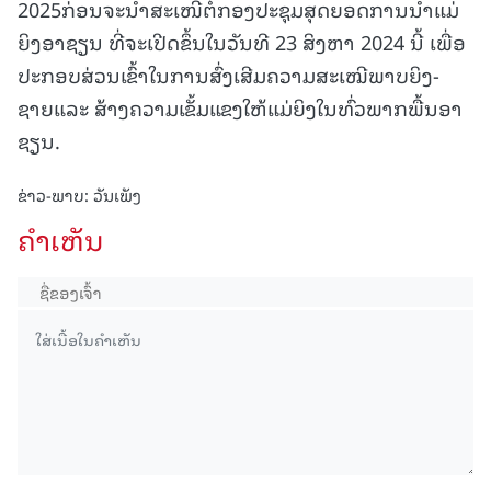
2025ກ່ອນຈະນໍາສະເໜີຕໍ່ກອງປະຊຸມສຸດຍອດການນໍາແມ່
ຍິງອາຊຽນ ທີ່ຈະເປີດຂຶ້ນໃນວັນທີ 23 ສິງຫາ 2024 ນີ້ ເພື່ອ
ປະກອບສ່ວນເຂົ້າໃນການສົ່ງເສີມຄວາມສະເໝີພາບຍິງ-
ຊາຍແລະ ສ້າງຄວາມເຂັ້ມແຂງໃຫ້ແມ່ຍິງໃນທົ່ວພາກພື້ນອາ
ຊຽນ.
ຂ່າວ-ພາບ: ວັນເພັງ
ຄໍາເຫັນ