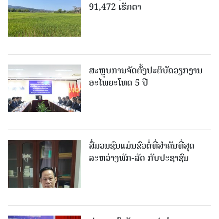
91,472 ເຮັກຕາ
ສະຫຼຸບການຈັດຕັ້ງປະຕິບັດວຽກງານ
ອະໄພຍະໂທດ 5 ປີ
ສື່ມວນຊົນແມ່ນຂົວຕໍ່ທີ່ສໍາຄັນທີ່ສຸດ
ລະຫວ່າງພັກ-ລັດ ກັບປະຊາຊົນ