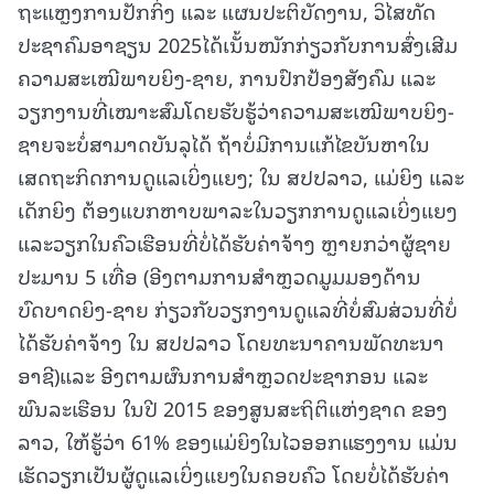
ຖະແຫຼງການປັກກິ່ງ ແລະ ແຜນປະຕິບັດງານ, ວິໄສທັດ
ປະຊາຄົມອາຊຽນ 2025ໄດ້ເນັ້ນໜັກກ່ຽວກັບການສົ່ງເສີມ
ຄວາມສະເໝີພາບຍິງ-ຊາຍ, ການປົກປ້ອງສັງຄົມ ແລະ
ວຽກງານທີ່ເໝາະສົມໂດຍຮັບຮູ້ວ່າຄວາມສະເໝີພາບຍິງ-
ຊາຍຈະບໍ່ສາມາດບັນລຸໄດ້ ຖ້າບໍ່ມີການແກ້ໄຂບັນຫາໃນ
ເສດຖະກິດການດູແລເບິ່ງແຍງ; ໃນ ສປປລາວ, ແມ່ຍິງ ແລະ
ເດັກຍິງ ຕ້ອງແບກຫາບພາລະໃນວຽກການດູແລເບິ່ງແຍງ
ແລະວຽກໃນຄົວເຮືອນທີ່ບໍ່ໄດ້ຮັບຄ່າຈ້າງ ຫຼາຍກວ່າຜູ້ຊາຍ
ປະມານ 5 ເທື່ອ (ອີງຕາມການສໍາຫຼວດມູມມອງດ້ານ
ບົດບາດຍິງ-ຊາຍ ກ່ຽວກັບວຽກງານດູແລທີ່ບໍ່ສົມສ່ວນທີ່ບໍ່
ໄດ້ຮັບຄ່າຈ້າງ ໃນ ສປປລາວ ໂດຍທະນາຄານພັດທະນາ
ອາຊີ)ແລະ ອີງຕາມຜົນການສໍາຫຼວດປະຊາກອນ ແລະ
ພົນລະເຮືອນ ໃນປີ 2015 ຂອງສູນສະຖິຕິແຫ່ງຊາດ ຂອງ
ລາວ, ໃຫ້ຮູ້ວ່າ 61% ຂອງແມ່ຍິງໃນໄວອອກແຮງງານ ແມ່ນ
ເຮັດວຽກເປັນຜູ້ດູແລເບິ່ງແຍງໃນຄອບຄົວ ໂດຍບໍ່ໄດ້ຮັບຄ່າ