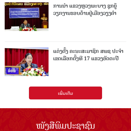
ການນຳ ແຂວງຫຼວງພະບາງ ຊຸກຍູ້
ວຽກງານຮອບດ້ານຢູ່ເມືອງວຽງຄໍາ
ແຕ່ງຕັ້ງ ຄະນະສະມາຊິກ ສພຊ ປະຈຳ
ເຂດເລືອກຕັ້ງທີ 17 ແຂວງອັດຕະປື
ເພີ່ມເຕີມ
ໜັງສືພິມປະຊາຊົນ