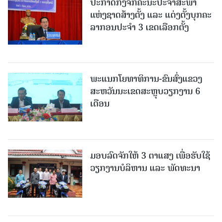
ປະກາດກົງຈັກຄະນະປະຈໍາສະພາ
ແຫ່ງຊາດສ້າງຕັ້ງ ແລະ ແຕ່ງຕັ້ງບຸກຄະ
ລາກອນປະຈໍາ 3 ເຂດເລືອກຕັ້ງ
ພະແນກໂຍທາທິການ-ຂົນສົ່ງແຂວງ
ສະຫວັນນະເຂດສະຫຼຸບວຽກງານ 6
ເດືອນ
ມອບລົດຈັກໃຫ້ 3 ຕາແສງ ເພື່ອຮັບໃຊ້
ວຽກງານບໍລິຫານ ແລະ ພັດທະນາ