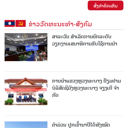
ສົ່ງຄໍາຄິດເຫັນ
ຂ່າວວັດທະນະທຳ-ສັງຄົມ
ສາລະວັນ ສໍາເລັດການຍົກລະດັບ
ວຽກງານເສນາທິການຮັບໃຊ້ການນໍາ
ການນຳແຂວງຫຼວງພະບາງ ຢ້ຽມ​ຢາມ
ບໍ​ລິ​ສັດຊີມັງຫຼວງພະບາງ ຈຽງເກີ ຈໍາ
ກັດ
ຄໍາມ່ວນ ປູກເຂົ້ານາປີໄດ້ທັງໝົດ