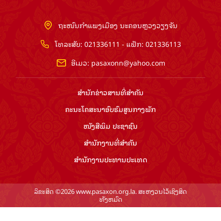
ຖະໜົນກຳແພງເມືອງ ນະຄອນຫຼວງວຽງຈັນ
ໂທລະສັບ: 021336111 - ແຟັກ: 021336113
ອີເມວ:
pasaxonn@yahoo.com
ສຳ​ນັກ​ຂ່າວ​ສານ​ທີ່​ສຳ​ຄັນ​
ຄະນະໂຄສະນາອົບຮົມ​ສູນ​ກາງ​ພັກ
ໜັງສືພິມ ປະ​ຊາ​ຊົນ
ສຳ​ນັກ​ງານ​ທີ່​ສຳ​ຄັນ
ສຳ​ນັກ​ງານ​ປະ​ທານ​ປະ​ເທດ
ລິຂະສິດ ©2026 www.pasaxon.org.la. ສະຫງວນໄວ້ເຊິງສິດ
ທັງຫມົດ