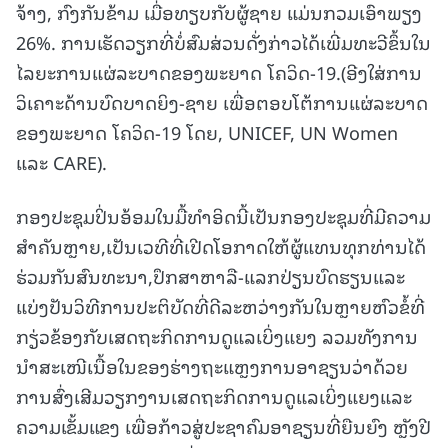
ຈ້າງ, ກົງກັນຂ້າມ ເມື່ອທຽບກັບຜູ້ຊາຍ ແມ່ນກວມເອົາພຽງ
26%. ການເຮັດວຽກທີ່ບໍ່ສົມສ່ວນດັ່ງກ່າວໄດ້ເພີ່ມທະວີຂຶ້ນໃນ
ໄລຍະການແຜ່ລະບາດຂອງພະຍາດ ໂຄວິດ-19.(ອີງໃສ່ການ
ວິເຄາະດ້ານບົດບາດຍິງ-ຊາຍ ເພື່ອຕອບໂຕ້ການແຜ່ລະບາດ
ຂອງພະຍາດ ໂຄວິດ-19 ໂດຍ, UNICEF, UN Women
ແລະ CARE).
ກອງປະຊຸມປິ່ນອ້ອມໃນມື້ທໍາອິດນີ້ເປັນກອງປະຊຸມທີ່ມີຄວາມ
ສໍາຄັນຫຼາຍ,ເປັນເວທີທີ່ເປີດໂອກາດໃຫ້ຜູ້ແທນທຸກທ່ານໄດ້
ຮ່ວມກັນສົນທະນາ,ປຶກສາຫາລື-ແລກປ່ຽນບົດຮຽນແລະ
ແບ່ງປັນວິທີການປະຕິບັດທີ່ດີລະຫວ່າງກັນໃນຫຼາຍຫົວຂໍ້ທີ່
ກຽ່ວຂ້ອງກັບເສດຖະກິດການດູແລເບິ່ງແຍງ ລວມທັງການ
ນໍາສະເໜີເນື້ອໃນຂອງຮ່າງຖະແຫຼງການອາຊຽນວ່າດ້ວຍ
ການສົ່ງເສີມວຽກງານເສດຖະກິດການດູແລເບິ່ງແຍງແລະ
ຄວາມເຂັ້ມແຂງ ເພື່ອກ້າວສູ່ປະຊາຄົມອາຊຽນທີ່ຍືນຍົງ ຫຼັງປີ