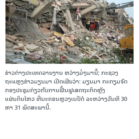
ຂ່າວຕ່າງປະເທດລາຍງານ ຫວ່າງມໍ່ໆມານີ້; ກະຊວງ
ຖະແຫຼງຂ່າວມຽນມາ ເປີດເຜີຍວ່າ: ມຽນມາ ກະກຽມຈັດ
ກອງປະຊຸມກ່ຽວກັບການຟື້ນຟູເສດຖະກິດຫຼັງ
ແຜ່ນດິນໄຫວ ທີ່ນະຄອນຫຼວງເນປີດໍ ລະຫວ່າງວັນທີ 30
ຫາ 31 ພຶດສະພານີ້.