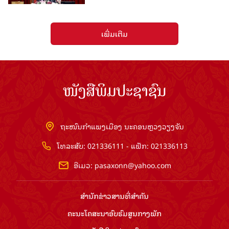
ເພີ່ມເຕີມ
ໜັງສືພິມປະຊາຊົນ
ຖະໜົນກຳແພງເມືອງ ນະຄອນຫຼວງວຽງຈັນ
ໂທລະສັບ: 021336111 - ແຟັກ: 021336113
ອີເມວ:
pasaxonn@yahoo.com
ສຳ​ນັກ​ຂ່າວ​ສານ​ທີ່​ສຳ​ຄັນ​
ຄະນະໂຄສະນາອົບຮົມ​ສູນ​ກາງ​ພັກ