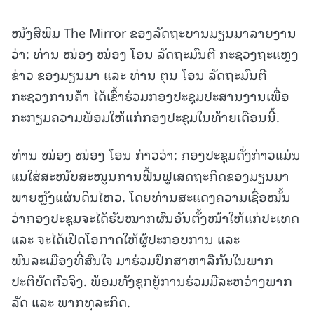
ໜັງສືພິມ The Mirror ຂອງລັດຖະບານມຽນມາລາຍງານ
ວ່າ: ທ່ານ ໝ່ອງ ໝ່ອງ ໂອນ ລັດຖະມົນຕີ ກະຊວງຖະແຫຼງ
ຂ່າວ ຂອງມຽນມາ ແລະ ທ່ານ ຕຸນ ໂອນ ລັດຖະມົນຕີ
ກະຊວງການຄ້າ ໄດ້ເຂົ້າຮ່ວມກອງປະຊຸມປະສານງານເພື່ອ
ກະກຽມຄວາມພ້ອມໃຫ້ແກ່ກອງປະຊຸມໃນທ້າຍເດືອນນີ້.
ທ່ານ ໝ່ອງ ໝ່ອງ ໂອນ ກ່າວວ່າ: ກອງປະຊຸມດັ່ງກ່າວແມ່ນ
ແນໃສ່ສະໜັບສະໜູນການຟື້ນຟູເສດຖະກິດຂອງມຽນມາ
ພາຍຫຼັງແຜ່ນດິນໄຫວ. ໂດຍທ່ານສະແດງຄວາມເຊື່ອໝັ້ນ
ວ່າກອງປະຊຸມຈະໄດ້ຮັບໝາກຜົນອັນຕັ້ງໜ້າໃຫ້ແກ່ປະເທດ
ແລະ ຈະໄດ້ເປີດໂອກາດໃຫ້ຜູ້ປະກອບການ ແລະ
ພົນລະເມືອງທີ່ສົນໃຈ ມາຮ່ວມປຶກສາຫາລືກັນໃນພາກ
ປະຕິບັດຕົວຈິງ. ພ້ອມທັງຊຸກຍູ້ການຮ່ວມມືລະຫວ່າງພາກ
ລັດ ແລະ ພາກທຸລະກິດ.