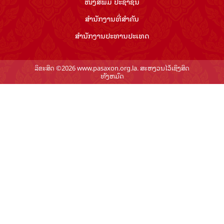
ໜັງສືພິມ ປະ​ຊາ​ຊົນ
ສຳ​ນັກ​ງານ​ທີ່​ສຳ​ຄັນ
ສຳ​ນັກ​ງານ​ປະ​ທານ​ປະ​ເທດ
ລິຂະສິດ ©2026 www.pasaxon.org.la. ສະຫງວນໄວ້ເຊິງສິດ
ທັງຫມົດ