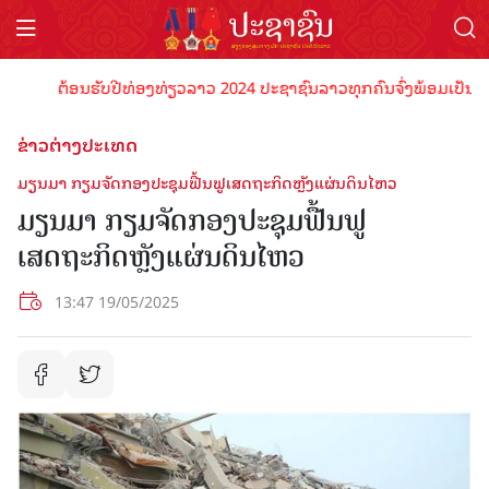
ຕ້ອນຮັບປີທ່ອງທ່ຽວລາວ 2024 ປະຊາຊົນລາວທຸກຄົນຈົ່ງພ້ອມເປັນເຈົ້າພາ
ຂ່າວຕ່າງປະເທດ
ມຽນມາ ກຽມຈັດກອງປະຊຸມຟື້ນຟູເສດຖະກິດຫຼັງແຜ່ນດິນໄຫວ
ມຽນມາ ກຽມຈັດກອງປະຊຸມຟື້ນຟູ
ເສດຖະກິດຫຼັງແຜ່ນດິນໄຫວ
13:47 19/05/2025