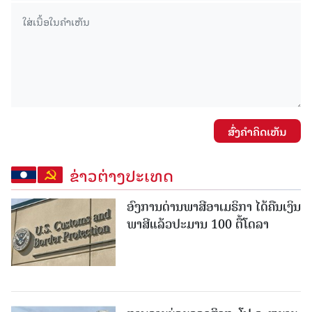
ສົ່ງຄໍາຄິດເຫັນ
ຂ່າວຕ່າງປະເທດ
ອົງການດ່ານພາສີອາເມຣິກາ ໄດ້ຄືນເງິນ
ພາສີແລ້ວປະມານ 100 ຕື້ໂດລາ