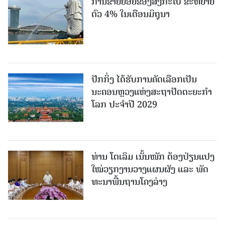
ການຂາຍຍ່ອຍຂອງສິງກະໂປ ຂະຫຍາຍ
ຕົວ 4% ໃນເດືອນມິຖຸນາ
ປັກກິ່ງ ໄດ້ຮັບການຄັດເລືອກເປັນ
ນະຄອນຫຼວງແຫ່ງສະຖາປັດຕະຍະກຳ
ໂລກ ປະຈຳປີ 2029
ທ່ານ ໂຕ​ເລິມ ເນັ້ນໜັກ ຕ້ອງ​ປ່ຽນ​ແປງ​
ໃໝ່​ວຽກ​ງານ​ວາງ​ແຜນ​ຜັງ ແລະ ​ພັດ​
ທະ​ນາ​ພື້ນ​ຖານ​ໂຄງ​ລ່າງ