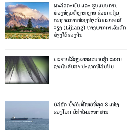
ຜະລິດຕະພັນ ແລະ ຮູບແບບການ
ທ່ອງທ່ຽວທີ່ຫຼາກຫຼາຍ ຊ່ວຍກະຕຸ້ນ
ຕະຫຼາດການທ່ອງທ່ຽວໃນນະຄອນລີ່
ຈຽງ (Lijiang) ທາງພາກຕາເວັນຕົກ
ສ່ຽງໃຕ້ຂອງຈີນ
ພະຍາດໄຂ້ຍຸງລາຍລະບາດຢູ່ນະຄອນ
ຊາມໂບ​ອັນກາ ປະເທດຟີລິບປິນ
ບໍລິສັດ ນ້ຳມັນທີ່ໃຫຍ່ທີ່ສຸດ 8 ແຫ່ງ
ຂອງໂລກ ມີກຳໄລມະຫາສານ