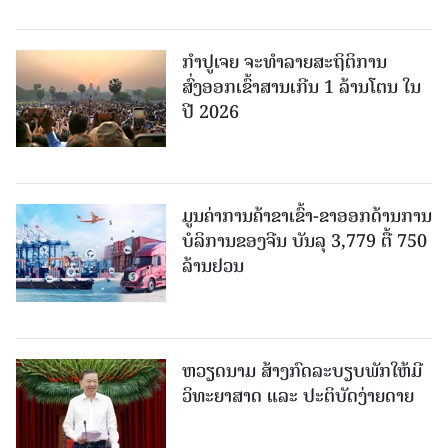
ກຳປູເຈຍ ຈະທຳລາຍສະຖິຕິການ
ສົ່ງອອກເຂົ້າສານເກີນ 1 ລ້ານໂຕນ ໃນ
ປີ 2026
ມູນຄ່າການຄ້າຂາເຂົ້າ-ຂາອອກດ້ານການ
ບໍລິການຂອງຈີນ ບັນລຸ 3,779 ຕື້ 750
ລ້ານຢວນ
ຫວຽດນາມ ສ້າງກົດລະບຽບພັກໃຫ້ມີ
ວິທະຍາສາດ ແລະ ປະຕິບັດງ່າຍດາຍ