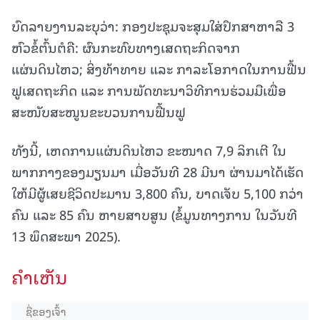
ບົດລາຍງານລະບຸວ່າ: ກອງປະຊຸມຈະສຸມໃສ່ປຶກສາຫາລື 3
ຫົວຂໍ້ຕົ້ນຕໍຄື: ຜົນກະທົບທາງເສດຖະກິດຈາກ
ແຜ່ນດິນໄຫວ; ສິ່ງທ້າທາຍ ແລະ ກາລະໂອກາດໃນການຟື້ນ
ຟູເສດຖະກິດ ແລະ ການພັດທະນາວິທີການຮ່ວມມືເພື່ອ
ສະໜັບສະໜູນຂະບວນການຟື້ນຟູ
ທັງນີ້, ເຫດການແຜ່ນດິນໄຫວ ຂະໜາດ 7,9 ລິກເຕີ ໃນ
ພາກກາງຂອງມຽນມາ ເມື່ອວັນທີ 28 ມີນາ ຜ່ານມາໄດ້ເຮັດ
ໃຫ້ມີຜູ້ເສຍຊີວິດປະມານ 3,800 ຄົນ, ບາດເຈັບ 5,100 ກວ່າ
ຄົນ ແລະ 85 ຄົນ ຫາຍສາບສູນ (ຂໍ້ມູນທາງການ ໃນວັນທີ
13 ພຶດສະພາ 2025).
ຄໍາເຫັນ