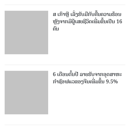
ສ ເກົາຫຼີ ເລັ່ງຮັບມືກັບຄື້ນຄວາມຮ້ອນ
ຫຼັງຈາກມີຜູ້ເສຍຊີວິດເພີ່ມຂຶ້ນເປັນ 16
ຄົນ
6 ເດືອນຕົ້ນປີ ລາຍຮັບຈາກອຸດສາຫະ
ກຳຊັອຟແວຂອງຈີນເພີ່ມຂຶ້ນ 9.5%