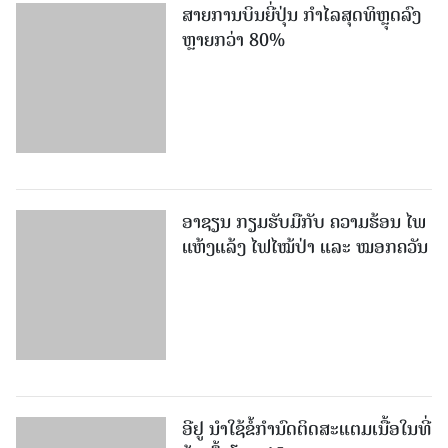
ສາຍການບິນຍີ່ປຸ່ນ ກຳໄລສຸດທິຫຼຸດລົງ
ຫຼາຍກວ່າ 80%
ອາຊຽນ ກຽມຮັບມືກັບ ຄວາມຮ້ອນ ໄພ
ແຫ້ງແລ້ງ ໄຟໄໝ້ປ່າ ແລະ ໝອກຄວັນ
ອີຢູ ນຳໃຊ້ຂໍ້ກຳນົດຕິດສະແຕມເນື້ອໃນທີ່