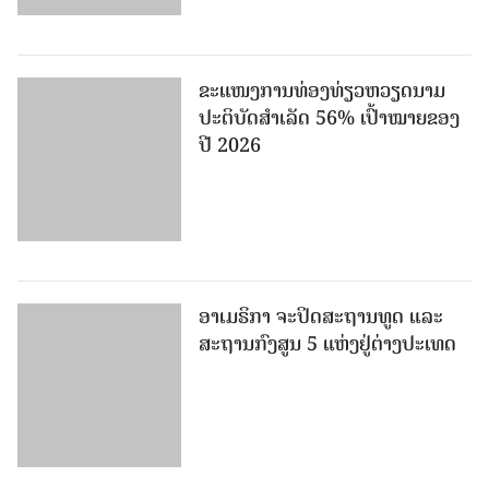
ຂະ​ແໜງ​ການ​ທ່ອງ​ທ່ຽວຫວຽດນາມ ​
ປະ​ຕິ​ບັດ​ສຳ​ເລັດ 56% ເປົ້າ​ໝາຍຂອງ
ປີ 2026
ອາເມຣິກາ ຈະປິດສະຖານທູດ ແ​ລະ
ສະຖານກົງສູນ 5 ແຫ່ງ​ຢູ່​ຕ່າງ​ປະ​ເທດ