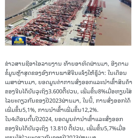
ຂ່າວສານຊີອາໄອລາຍງານ ທ້າຍອາທິດຜ່ານມາ, ອີງຕາມ
ຂໍ້ມູນຫຼ້າສຸດຂອງອົງການພາສີຈີນແຈ້ງໃຫ້ຮູ້ວ່າ: ໃນເດືອນ
ເມສາຜ່ານມາ, ຍອດມູນຄ່າການສົ່ງອອກແລະນຳເຂົ້າສິນຄ້າ
ຂອງຈີນໄດ້ບັນລຸເຖິງ3.600ຕື້ຢວນ, ເພີ່ມຂຶ້ນ8%ເມື່ອທຽບໃສ່
ໄລຍະດຽວກັນຂອງປີ2023ຜ່ານມາ, ໃນນີ້, ການສົ່ງອອກໄດ້
ເພີ່ມຂຶ້ນ5,1%, ການນຳເຂົ້າເພີ່ມຂຶ້ນ12,2%.
ໃນ4ເດືອນຕົ້ນປີ2024, ຍອດມູນຄ່ານຳເຂົ້າແລະສົ່ງອອກ
ຂອງຈີນໄດ້ບັນລຸເຖິງ 13.810 ຕື້ຢວນ, ເພີ່ມຂຶ້ນ5,7%ເມື່ອ
ທຽບໃສ່ໄລຍະດຽວກັນຂອງປີ2023ຜ່ານມາ.