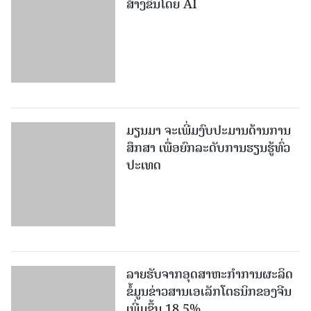
ສ້າງຂຶ້ນໂດຍ AI
ມຽນມາ ຈະເພີ່ມງົບປະມານດ້ານການ
ສຶກສາ ເພື່ອຍົກລະດັບການຮຽນຮູ້ທົ່ວ
ປະເທດ
ລາຍ​ຮັບ​ຈາກ​ອຸດ​ສາ​ຫະ​ກຳ​ການ​ຜະ​ລິດ​
ຂໍ້ມູນຂ່າວສານ​ເອ​ເລັກ​ໂຕ​ຣ​ນິກ​ຂອງ​ຈີນ​ ​
ເພີ່ມຂຶ້ນ 18.5%