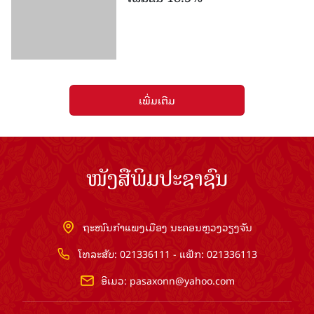
ເພີ່ມເຕີມ
ໜັງສືພິມປະຊາຊົນ
ຖະໜົນກຳແພງເມືອງ ນະຄອນຫຼວງວຽງຈັນ
ໂທລະສັບ: 021336111 - ແຟັກ: 021336113
ອີເມວ:
pasaxonn@yahoo.com