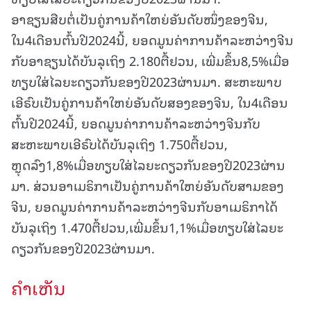
ອາຊຽນສືບຕໍ່ເປັນຄູ່ການຄ້າໃຫຍ່ອັນດັບໜຶ່ງຂອງຈີນ,
ໃນ4ເດືອນຕົ້ນປີ2024ນີ້, ຍອດມູນຄ່າການຄ້າລະຫວ່າງຈີນ
ກັບອາຊຽນໄດ້ບັນລຸເຖິງ 2.180ຕື້ຢວນ, ເພີ່ມຂຶ້ນ8,5%ເມື່ອ
ທຽບໃສ່ໄລຍະດຽວກັນຂອງປີ2023ຜ່ານມາ. ສະຫະພາບ
ເອີຣົບເປັນຄູ່ການຄ້າໃຫຍ່ອັນດັບສອງຂອງຈີນ, ໃນ4ເດືອນ
ຕົ້ນປີ2024ນີ້, ຍອດມູນຄ່າການຄ້າລະຫວ່າງຈີນກັບ
ສະຫະພາບເອີຣົບໄດ້ບັນລຸເຖິງ 1.750ຕື້ຢວນ,
ຫຼຸດລົງ1,8%ເມື່ອທຽບໃສ່ໄລຍະດຽວກັນຂອງປີ2023ຜ່ານ
ມາ. ສ່ວນອາເມຣິກາເປັນຄູ່ການຄ້າໃຫຍ່ອັນດັບສາມຂອງ
ຈີນ, ຍອດມູນຄ່າການຄ້າລະຫວ່າງຈີນກັບອາເມຣິກາໄດ້
ບັນລຸເຖິງ 1.470ຕື້ຢວນ,ເພີ່ມຂຶ້ນ1,1%ເມື່ອທຽບໃສ່ໄລຍະ
ດຽວກັນຂອງປີ2023ຜ່ານມາ.
ຄໍາເຫັນ