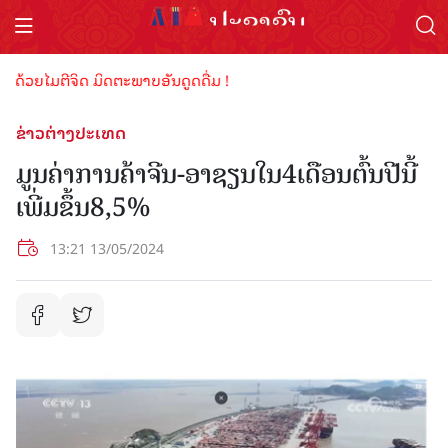
ດ້ວຍໄມຕີຈິດ ມິດຕະພາບອັນດູດດື່ມ !
ຂ່າວຕ່າງປະເທດ
ມູນຄ່າການຄ້າຈີນ-ອາຊຽນໃນ4ເດືອນຕົ້ນປີນີ້
ເພີ່ມຂຶ້ນ8,5%
13:21 13/05/2024