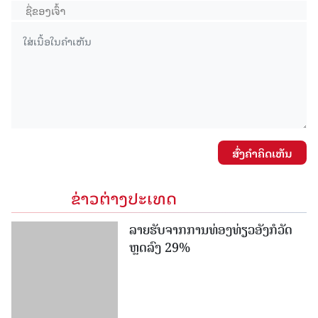
ສົ່ງຄໍາຄິດເຫັນ
ຂ່າວຕ່າງປະເທດ
ລາຍຮັບຈາກການທ່ອງທ່ຽວອັງກໍວັດ
ຫຼດລົງ 29%