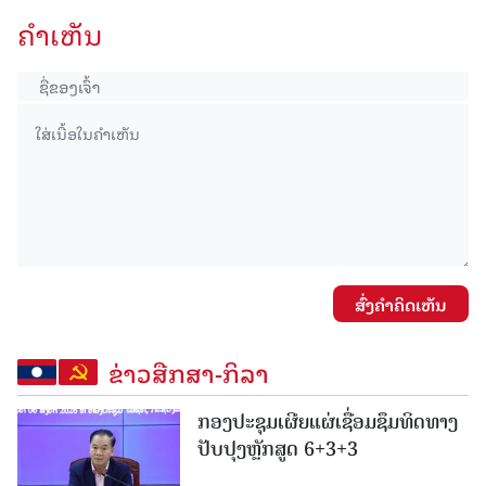
ຄໍາເຫັນ
ສົ່ງຄໍາຄິດເຫັນ
ຂ່າວສືກສາ-ກິລາ
ກອງປະຊຸມເຜີຍແຜ່ເຊື່ອມຊຶມທິດທາງ
ປັບປຸງຫຼັກສູດ 6+3+3