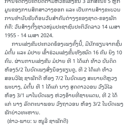
ການຈັດຕັ້ງປະຕິບັດຕາມຫົວຂໍ້ແຂ່ງຂັນ 3 ລັກສະນະ 5 ຫຼັກ
ມູນຂອງການສຶກສາວາງອອກ ແລະ ເປັນການສ້າງຂະບວນ
ການຂໍານັບຮັບຕ້ອນວັນສໍາຄັນຕ່າງໆຂອງຊາດ-ຂອງພັກ
ກໍຄື: ວັນສ້າງຕັ້ງຊາວໜຸ່ມປະຊາຊົນປະຕິວັດລາວ 14 ເມສາ
1955 - 14 ເມສາ 2024.
ການແຂ່ງຂັນປະກວດຮ້ອງເພງຄັ້ງນີ້, ມີນັກຮຽນຈາກຊັ້ນ
ມໍຕົ້ນ ແລະ ມໍປາຍ ເຂົ້າຮ່ວມແຂ່ງຂັ້ນທັງໝົດ 16 ຄົນ ຍິງ 10
ຄົນ. ຜ່ານການແຂ່ງຂັນ ມໍປາຍ ທີ 1 ໄດ້ແກ່ ທ້າວ ບັນດິດ
ຫ້ອງ5/2 ໃນບົດເພງສົ່ງນ້ອງຮຽນຄູ, ທີ 2 ໄດ້ແກ່ ທ້າວ
ສອນວິໄຊ ຊາພັກດີ ຫ້ອງ 7/2 ໃນບົດເພງ ສະບາຍດີຫຼວງ
ພະບາງ, ມໍຕົ້ນ ທີ 1 ໄດ້ແກ່ ນາງ ສຸດດາວວອນ ວົງວິໄລ
ຫ້ອງ 3/1 ມາໃນບົດເພງ ຫ່ວງອ້າຍທີ່ຊາຍແດນ, ທີ 2 ໄດ້
ແກ່ ນາງ ລັດຕະນາພອນ ວົງຖາວອນ ຫ້ອງ 3/2 ໃນບົດເພງ
ຮັກບ່າວທະຫານ.
(ຂ່າວ-ພາບ: ນ ໜູລີ່ ຊາພັກດີ)