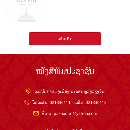
ເພີ່ມເຕີມ
ໜັງສືພິມປະຊາຊົນ
ຖະໜົນກຳແພງເມືອງ ນະຄອນຫຼວງວຽງຈັນ
ໂທລະສັບ: 021336111 - ແຟັກ: 021336113
ອີເມວ:
pasaxonn@yahoo.com