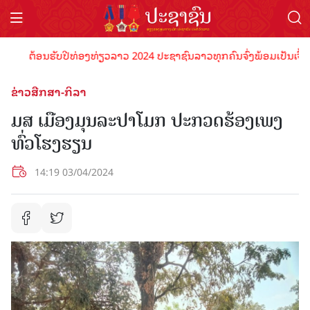
ຕ້ອນຮັບປີທ່ອງທ່ຽວລາວ 2024 ປະຊາຊົນລາວທຸກຄົນຈົ່ງພ້ອມເປັນເຈົ້າພາບ
ຂ່າວສືກສາ-ກິລາ
ມສ ເມືອງມຸນລະປາໂມກ ປະກວດຮ້ອງເພງ
ທົ່ວໂຮງຮຽນ
14:19 03/04/2024