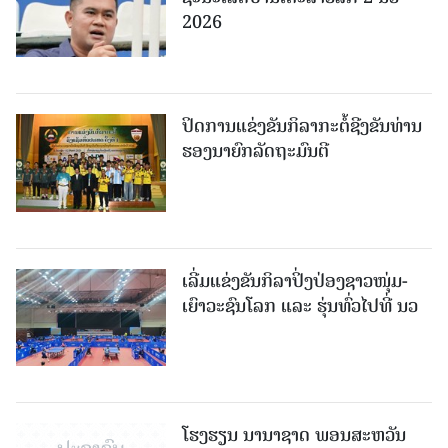
2026
ປິດການແຂ່ງຂັນກິລາກະຕໍ້ຊີງຂັນທ່ານ
ຮອງນາຍົກລັດຖະມົນຕີ
ເລີ່ມແຂ່ງຂັນກິລາປິ່ງປ່ອງຊາວໜຸ່ມ-
ເຍົາວະຊົນໂລກ ແລະ ຮຸ່ນທົ່ວໄປທີ່ ນວ
ໂຮງຮຽນ ນານາຊາດ ພອນສະຫວັນ