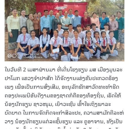
ໃນວັນທີ 2 ເມສາຜ່ານມາ ທີ່ເດີ່ນໂຮງຮຽນ ມສ ເມືອງມຸນລະ
ປາໂມກ ແຂວງຈໍາປາສັກ ໄດ້ຈັດງານແຂ່ງຂັນປະກວດຮ້ອງ
ເພງ ເພື່ອເປັນການສົ່ງເສີມ, ອະນຸລັກຮັກສາວັດທະທຳຮີດ
ຄອງປະເພນີອັນດີງາມຂອງຊາດກໍຄືຂອງທ້ອງຖິ່ນ, ເຮັດໃຫ້
ນ້ອງນັກຮຽນ ຊາວໜຸມ, ເຍົາວະຊົນ ເຂົ້າໃຈເຖິງພາລະ
ບົດບາດ ໃນການຈັດກິດຈະກໍາສິລະປະ, ຄວາມສາມັກຄີລະຫ່
ວາງ ນ້ອງນັກຮຽນແຕ່ລະຊັ້ນຮຽນ ແລະ ຄູອາຈານ, ທັງເປັນ