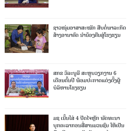
ຊາວໜຸ່ມອາສາສະໝັກ ສືບຕໍ່ພາລະກິດ
ສ້າງອານາຄົດ ນໍານ້ອງຄືນສູ່ໂຮງຮຽນ
ສກຂ ວິລະບູລີ ສະຫຼຸບວຽກງານ 6
ເດືອນຕົ້ນປີ ພ້ອມປະກາດແຕ່ງຕັ້ງຜູ້
ບໍລິຫານໂຮງຮຽນ
ມຊ ເນັ້ນໃສ່ 4 ປັດໄຈຫຼັກ ພັດທະນາ
ບຸກຄະລາກອນສື່ສານມວນຊົນ ໃຫ້ເປັນ