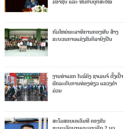
ມືອາຊີບ ແລະ ທັນກັບຍຸກສະໄໝ
ກົມໃຫຍ່ພະລາທິການກອງທັບ ສ້າງ
ຂະບວນການແຂ່ງຂັນກິລາຍິງປືນ
ງານທ່າແຂກ ໄບລ໌ຄິງ ຊາເລນຈ໌ ຕັ້ງເປົ້າ
ຍົກລະດັບການທ່ອງທ່ຽວ ແຂວງຄໍາ
ມ່ວນ
ສະໂມສອນເຄເອັມທີ ຄອງຂັນ
ຊະນະເລີດບານເຕະລາວລີກ 2 ນວ