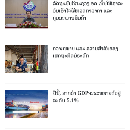
ລັດຖະມົນຕີກະຊວງ ອຄ ເນັ້ນໃຫ້ສາລະ
ວັນເອົາໃຈໃສ່ກວດກາລາຄາ ແລະ
ຄຸນນະພາບສິນຄ້າ
ຄວາມໝາຍ ແລະ ຄວາມສໍາຄັນຂອງ
ເສດຖະກິດມໍຣະດົກ
ປີນີ້, ຄາດວ່າ GDPຈະຂະຫຍາຍຕົວຢູ່
ລະດັບ 5.1%