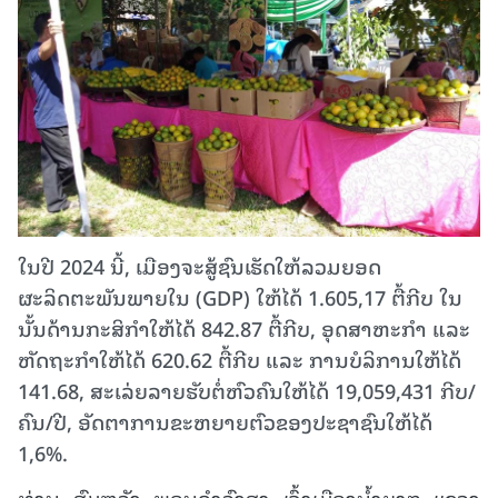
ໃນປີ 2024 ນີ້, ເມືອງຈະສູ້ຊົນເຮັດໃຫ້ລວມຍອດ
ຜະລິດຕະພັນພາຍໃນ (GDP) ໃຫ້ໄດ້ 1.605,17 ຕື້ກີບ ໃນ
ນັ້ນດ້ານກະສິກຳໃຫ້ໄດ້ 842.87 ຕື້ກີບ, ອຸດສາຫະກຳ ແລະ
ຫັດຖະກຳໃຫ້ໄດ້ 620.62 ຕື້ກີບ ແລະ ການບໍລິການໃຫ້ໄດ້
141.68, ສະເລ່ຍລາຍຮັບຕໍ່ຫົວຄົນໃຫ້ໄດ້ 19,059,431 ກີບ/
ຄົນ/ປີ, ອັດຕາການຂະຫຍາຍຕົວຂອງປະຊາຊົນໃຫ້ໄດ້
1,6%.
ທ່ານ ສົມຫວັງ ພອນຄໍາວົງສາ ເຈົ້າເມືອງນໍ້າບາກ ແຂວງ