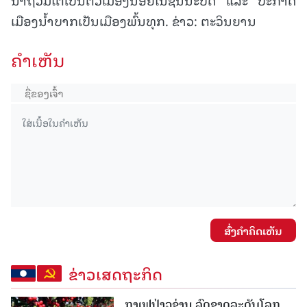
ເມືອງນໍ້າບາກເປັນເມືອງພົ້ນທຸກ. ຂ່າວ: ຕະວິນຍານ
ຄໍາເຫັນ
ສົ່ງຄໍາຄິດເຫັນ
ຂ່າວເສດຖະກິດ
ກາເຟປ່າວຊ່ານ ລົດຊາດລະດັບໂລກ