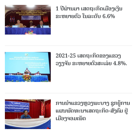
1 ປີຜ່ານມາ ເສດຖະກິດເມືອງເງິນ
ຂະຫຍາຍຕົວ ໃນລະດັບ 6.6%
2021-25 ເສດຖະກິດຂອງແຂວງ
ວຽງຈັນ ຂະຫຍາຍຕົວສະເລ່ຍ 4.8%.
ການນຳແຂວງຫຼວງພະບາງ ຊຸກຍູ້ການ
ແຜນພັດທະນາເສດຖະກິດ-ສັງຄົມ ຢູ່
ເມືອງຈອມເພັດ