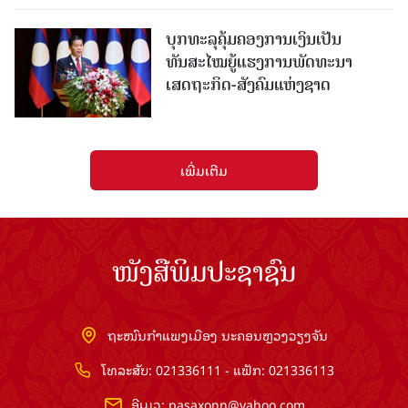
ບຸກທະລຸຄຸ້ມຄອງການເງິນເປັນ
ທັນສະໄໝຍູ້ແຮງການພັດທະນາ
ເສດຖະກິດ-ສັງຄົມແຫ່ງຊາດ
ເພີ່ມເຕີມ
ໜັງສືພິມປະຊາຊົນ
ຖະໜົນກຳແພງເມືອງ ນະຄອນຫຼວງວຽງຈັນ
ໂທລະສັບ: 021336111 - ແຟັກ: 021336113
ອີເມວ:
pasaxonn@yahoo.com