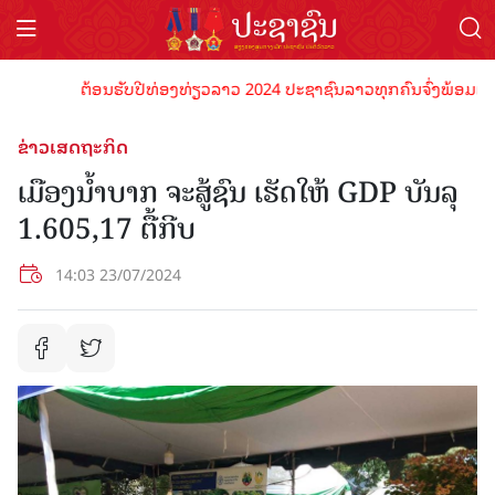
ຕ້ອນຮັບປີທ່ອງທ່ຽວລາວ 2024 ປະຊາຊົນລາວທຸກຄົນຈົ່ງພ້ອມເປັນເຈົ້
ຂ່າວເສດຖະກິດ
ເມືອງນໍ້າບາກ ຈະສູ້ຊົນ ເຮັດ​ໃຫ້ GDP ​​ບັນ​ລຸ
1.605,17 ຕື້ກີບ
14:03 23/07/2024