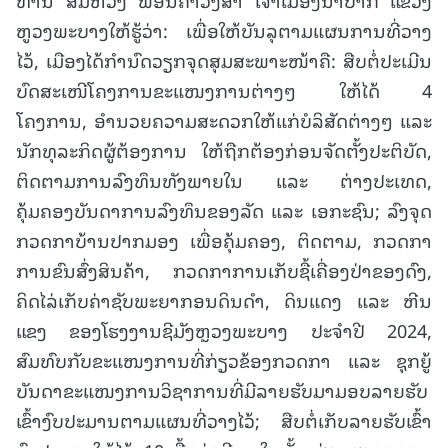
ຫູວງພະບາງໃຫ້ຮູ້ວ່າ: ເພື່ອໃຫ້ບັນລຸຕາມແຜນການທີ່ວາງ
ໄວ້,
ເມືອງໄດ້ກໍານົດວຽກຈຸດສຸມສະພາະໜ້າຄື: ສືບຕໍ່ປະເມີນ
ບົດສະເໜີໂຄງການຂະແໜງການຕ່າງໆ ໃຫ້ໄດ້ 4
ໂຄງການ, ອໍານວຍຄວາມສະດວກໃຫ້ແກ່ບໍລິສັດຕ່າງໆ ແລະ
ນັກທຸລະກິດຜູ້ຕ້ອງການ ໃຫ້ຖືກຕ້ອງກ່ອນຈັດຕັ້ງປະຕິບັດ,
ຕິດຕາມການລົງທຶນທັງພາຍໃນ ແລະ ຕ່າງປະເທດ,
ຄຸ້ມຄອງບັນດາການລົງທຶນຂອງລັດ ແລະ ເອກະຊົນ; ລົງຈຸດ
ກວດກາບ້ານປາກມອງ ເພື່ອຄຸ້ມຄອງ, ຕິດຕາມ, ກວດກາ
ການຂົນສົ່ງສິນຄ້າ, ກວດກາການເກັບຊື້ເຄື່ອງປ່າຂອງດົງ,
ຄິດໄລ່ເກັບຄ່າຊັບພະຍາກອນດິນດຳ, ດິນແດງ ແລະ ຫີນ
ແຂງ ຂອງໂຮງງານຊີມັງຫຼວງພະບາງ ປະຈຳປີ 2024,
ສົມທົບກັບຂະແໜງການທີ່ກ່ຽວຂ້ອງກວດກາ ແລະ ຊຸກຍູ້
ບັນດາຂະແໜງການວິຊາການທີ່ມີລາຍຮັບມາມອບລາຍຮັບ
ເຂົ້າງົບປະມານຕາມແຜນທີ່ວາງໄວ້; ສືບຕໍ່ເກັບລາຍຮັບເຂົ້າ