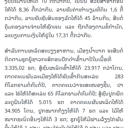
ງົບປະມານໃຫ້ໄດ້ 10 ຕື້ກວ່າກີບ, ໃນນັ້ນ ສ່ວຍສາອາກອນ
ໃຫ້ໄດ້ 8,36 ຕື້ກວ່າກີບ, ລາຍຮັບຄ່າທຳນຽມທີ່ດິນ 1,6 ຕື້
ກວ່າກີບ, ລາຍຮັບຊັບສິນຂອງລັດໃຫ້ໄດ້ 45 ລ້ານກີບ, ສືບຕໍ່
ຄຸ້ມຄອງລາຍຈ່າຍໃຫ້ຊັດເຈນ ແລະ ຖືກຕ້ອງຕາມຂໍ້ກໍານົດ,
ລະບຽບການເງິນໃຫ້ຢູ່ໃນ 17,31 ຕື້ກວ່າກີບ.
ສໍາລັບການຜະລິດສະບຽງອາຫານ, ເມືອງນ້ຳບາກ ຈະສືບຕໍ່
ຕິດຕາມຊຸກຍູ້ຊາວກະສິກອນປັກດຳເຂົ້ານາປີໃນເນື້ອທີ່
3.335,02 ຮຕ, ສູ້ຊົນຜະລິດເຂົ້າໃຫ້ໄດ້ 23.917 ກວ່າໂຕນ,
ຄາດຄະເນພົນລະເມືອງໃຫ້ໄດ້ຮັບເຂົ້າກິນສະເລ່ຍ 283
ກິໂລກຣາມຕໍ່ຄົນຕໍ່ປີ, ຄາດຄະເນວ່າຈະສະໜອງຊີ້ນ, ປາ
ແລະ ໄຂ່ໃຫ້ໄດ້ສະເລ່ຍ 65 ກິໂລກຣາມຕໍ່ຄົນຕໍ່ປີ; ສູ້ຊົນປູກພືດ
ລະດູຝົນໃຫ້ໄດ້ 5.015 ຮຕ ຄາດຄະເນຜົນຜະລິດໃຫ້ໄດ້
34.905 ໂຕນ, ປູກໝາກກ້ຽງໃຫ້ໄດ້ 7 ຮຕ ແລະ ໄມ້ໃຫ້
ໝາກຊະນິດອື່ນໆໃຫ້ໄດ້ 3 ຮຕ; ຊຸກຍູ້ໃຫ້ມີຟາມລ້ຽງໄກ່ພັນ
ຊີ້ນໃຫ້ໄດ້ 1 ຟາມ, ຟາມໄກ່ພັນໄຂ່ໃຫ້ໄດ້ 9 ຟາມ ແລະ ຟາມ