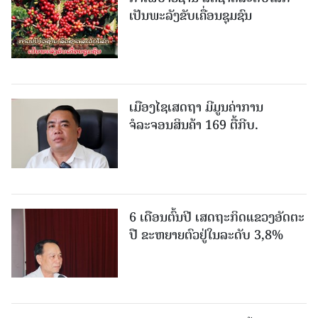
ເປັນພະລັງຂັບເຄື່ອນຊຸມຊົນ
ເມືອງໄຊເສດຖາ ມີມູນຄ່າການ
ຈໍລະຈອນສິນຄ້າ 169 ຕື້ກີບ.
6 ເດືອນຕົ້ນປີ ເສດຖະກິດແຂວງອັດຕະ
ປື ຂະຫຍາຍຕົວຢູ່ໃນລະດັບ 3,8%