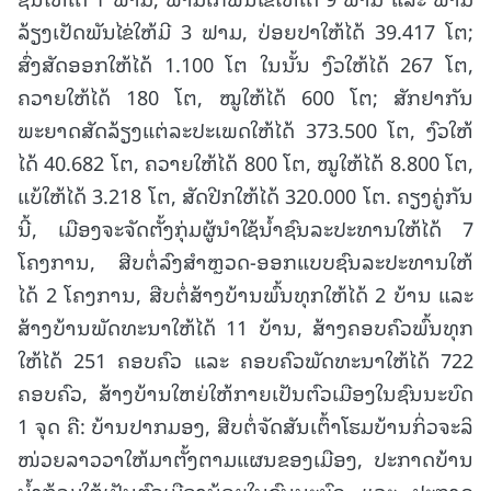
ລ້ຽງເປັດພັນໄຂ່ໃຫ້ມີ 3 ຟາມ, ປ່ອຍປາໃຫ້ໄດ້ 39.417 ໂຕ;
ສົ່ງສັດອອກໃຫ້ໄດ້ 1.100 ໂຕ ໃນນັ້ນ ງົວໃຫ້ໄດ້ 267 ໂຕ,
ຄວາຍໃຫ້ໄດ້ 180 ໂຕ, ໝູໃຫ້ໄດ້ 600 ໂຕ; ສັກຢາກັນ
ພະຍາດສັດລ້ຽງແຕ່ລະປະເພດໃຫ້ໄດ້ 373.500 ໂຕ, ງົວໃຫ້
ໄດ້ 40.682 ໂຕ, ຄວາຍໃຫ້ໄດ້ 800 ໂຕ, ໝູໃຫ້ໄດ້ 8.800 ໂຕ,
ແບ້ໃຫ້ໄດ້ 3.218 ໂຕ, ສັດປີກໃຫ້ໄດ້ 320.000 ໂຕ. ຄຽງຄູ່ກັນ
ນີ້, ເມືອງຈະຈັດຕັ້ງກຸ່ມຜູ້ນຳໃຊ້ນໍ້າຊົນລະປະທານໃຫ້ໄດ້ 7
ໂຄງການ, ສືບຕໍ່ລົງສຳຫຼວດ-ອອກແບບຊົນລະປະທານໃຫ້
ໄດ້ 2 ໂຄງການ, ສືບຕໍ່ສ້າງບ້ານພົ້ນທຸກໃຫ້ໄດ້ 2 ບ້ານ ແລະ
ສ້າງບ້ານພັດທະນາໃຫ້ໄດ້ 11 ບ້ານ, ສ້າງຄອບຄົວພົ້ນທຸກ
ໃຫ້ໄດ້ 251 ຄອບຄົວ ແລະ ຄອບຄົວພັດທະນາໃຫ້ໄດ້ 722
ຄອບຄົວ, ສ້າງບ້ານໃຫຍ່ໃຫ້ກາຍເປັນຕົວເມືອງໃນຊົນນະບົດ
1 ຈຸດ ຄື: ບ້ານປາກມອງ, ສືບຕໍ່ຈັດສັນເຕົ້າໂຮມບ້ານກິ່ວຈະລິ
ໜ່ວຍລາວວາໃຫ້ມາຕັ້ງຕາມແຜນຂອງເມືອງ, ປະກາດບ້ານ
ນໍ້າຖ້ວມໃຕ້ເປັນຕົວເມືອງນ້ອຍໃນຊົນນະບົດ ແລະ ປະກາດ