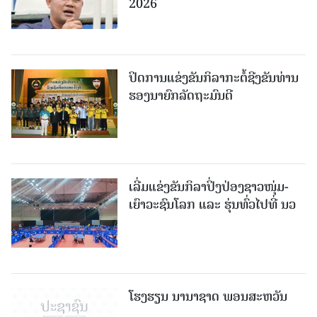
2026
ປິດການແຂ່ງຂັນກິລາກະຕໍ້ຊີງຂັນທ່ານ
ຮອງນາຍົກລັດຖະມົນຕີ
ເລີ່ມແຂ່ງຂັນກິລາປິ່ງປ່ອງຊາວໜຸ່ມ-
ເຍົາວະຊົນໂລກ ແລະ ຮຸ່ນທົ່ວໄປທີ່ ນວ
ໂຮງຮຽນ ນານາຊາດ ພອນສະຫວັນ