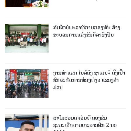
ກົມໃຫຍ່ພະລາທິການກອງທັບ ສ້າງ
ຂະບວນການແຂ່ງຂັນກິລາຍິງປືນ
ງານທ່າແຂກ ໄບລ໌ຄິງ ຊາເລນຈ໌ ຕັ້ງເປົ້າ
ຍົກລະດັບການທ່ອງທ່ຽວ ແຂວງຄໍາ
ມ່ວນ
ສະໂມສອນເຄເອັມທີ ຄອງຂັນ
ຊະນະເລີດບານເຕະລາວລີກ 2 ນວ