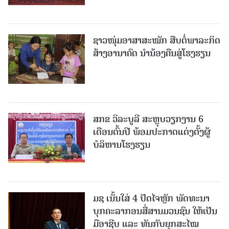
ຊາວໜຸ່ມອາສາສະໝັກ ສືບຕໍ່ພາລະກິດ
ສ້າງອານາຄົດ ນໍານ້ອງຄືນສູ່ໂຮງຮຽນ
ສກຂ ວິລະບູລີ ສະຫຼຸບວຽກງານ 6
ເດືອນຕົ້ນປີ ພ້ອມປະກາດແຕ່ງຕັ້ງຜູ້
ບໍລິຫານໂຮງຮຽນ
ມຊ ເນັ້ນໃສ່ 4 ປັດໄຈຫຼັກ ພັດທະນາ
ບຸກຄະລາກອນສື່ສານມວນຊົນ ໃຫ້ເປັນ
ມືອາຊີບ ແລະ ທັນກັບຍຸກສະໄໝ