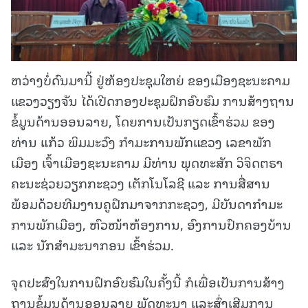
ຫວ່າງບໍ່ດົນມານີ້ ຢູ່ຫ້ອງປະຊຸມໃຫຍ່ ຂອງເມືອງຊະນະຄາມ
ແຂວງວຽງຈັນ ໄດ້ເປີດກອງປະຊຸມຝຶກອົບຮົມ ການສ້າງຖານ
ຂໍ້ມູນດ້ານອອນລາຍ, ໂດຍການເປັນກຽດເຂົ້າຮ່ວມ ຂອງ
ທ່ານ ແກ້ວ ພິມມະວົງ ກຳມະການພັກແຂວງ ເລຂາພັກ
ເມືອງ ເຈົ້າເມືອງຊະນະຄາມ ມີທ່ານ ພຸດທະສັກ ວິຈິດຕຣາ
ຄະນະຊ່ວຍວຽກກະຊວງ ເຕັກໂນໂລຊີ ແລະ ການສື່ສານ
ພ້ອມດ້ວຍທີມງານຄູຝຶກມາຈາກກະຊວງ, ມີບັນດາກໍາມະ
ການພັກເມືອງ, ຫົວໜ້າຫ້ອງການ, ອົງການປົກຄອງບ້ານ
ແລະ ນັກສຳມະນາກອນ ເຂົ້າຮ່ວມ.
ຈຸດປະສົງໃນການຝຶກອົບຮົມໃນຄັ້ງນີ້ ກໍເພື່ອເປັນການສ້າງ
ຖານຂໍ້ມູນດ້ານອອນລາຍ ພັດທະນາ ແລະສົ່ງເສີມການ