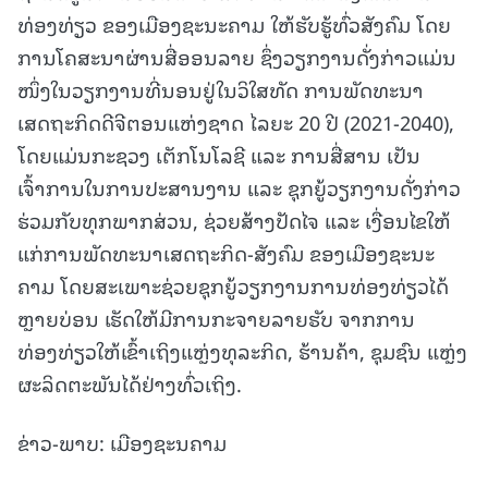
ທ່ອງທ່ຽວ ຂອງເມືອງຊະນະຄາມ ໃຫ້ຮັບຮູ້ທົ່ວສັງຄົມ ໂດຍ
ການໂຄສະນາຜ່ານສື່ອອນລາຍ ຊຶ່ງວຽກງານດັ່ງກ່າວແມ່ນ
ໜຶ່ງໃນວຽກງານທີ່ນອນຢູ່ໃນວິໃສທັດ ການພັດທະນາ
ເສດຖະກິດດີຈີຕອນແຫ່ງຊາດ ໄລຍະ 20 ປີ (2021-2040),
ໂດຍແມ່ນກະຊວງ ເຕັກໂນໂລຊີ ແລະ ການສື່ສານ ເປັນ
ເຈົ້າການໃນການປະສານງານ ແລະ ຊຸກຍູ້ວຽກງານດັ່ງກ່າວ
ຮ່ວມກັບທຸກພາກສ່ວນ, ຊ່ວຍສ້າງປັດໄຈ ແລະ ເງື່ອນໄຂໃຫ້
ແກ່ການພັດທະນາເສດຖະກິດ-ສັງຄົມ ຂອງເມືອງຊະນະ
ຄາມ ໂດຍສະເພາະຊ່ວຍຊຸກຍູ້ວຽກງານການທ່ອງທ່ຽວໄດ້
ຫຼາຍບ່ອນ ເຮັດໃຫ້ມີການກະຈາຍລາຍຮັບ ຈາກການ
ທ່ອງທ່ຽວໃຫ້ເຂົ້າເຖິງແຫຼ່ງທຸລະກິດ, ຮ້ານຄ້າ, ຊຸມຊົນ ແຫຼ່ງ
ຜະລິດຕະພັນໄດ້ຢ່າງທົ່ວເຖິງ.
ຂ່າວ-ພາບ: ເມືອງຊະນຄາມ