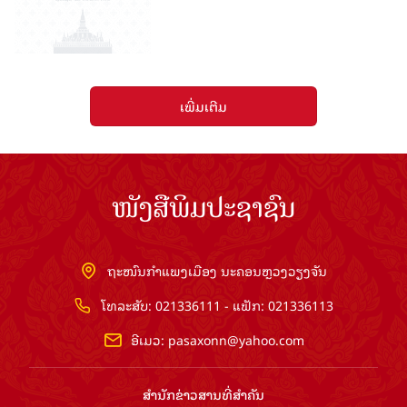
ເພີ່ມເຕີມ
ໜັງສືພິມປະຊາຊົນ
ຖະໜົນກຳແພງເມືອງ ນະຄອນຫຼວງວຽງຈັນ
ໂທລະສັບ: 021336111 - ແຟັກ: 021336113
ອີເມວ:
pasaxonn@yahoo.com
ສຳ​ນັກ​ຂ່າວ​ສານ​ທີ່​ສຳ​ຄັນ​