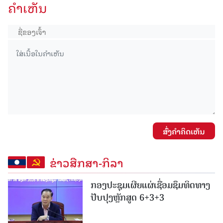
ຄໍາເຫັນ
ສົ່ງຄໍາຄິດເຫັນ
ຂ່າວສືກສາ-ກິລາ
ກອງປະຊຸມເຜີຍແຜ່ເຊື່ອມຊຶມທິດທາງ
ປັບປຸງຫຼັກສູດ 6+3+3