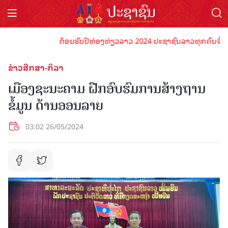
ຕ້ອນຮັບປີທ່ອງທ່ຽວລາວ 2024 ປະຊາຊົນລາວທຸກຄົນຈົ່ງພ້ອມເ
ຂ່າວສືກສາ-ກິລາ
ເມືອງຊະນະຄາມ ຝືກອົບຮົມການສ້າງຖານ
ຂໍ້ມູນ ດ້ານອອນລາຍ
03:02 26/05/2024