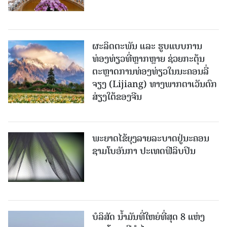
ຜະລິດຕະພັນ ແລະ ຮູບແບບການ
ທ່ອງທ່ຽວທີ່ຫຼາກຫຼາຍ ຊ່ວຍກະຕຸ້ນ
ຕະຫຼາດການທ່ອງທ່ຽວໃນນະຄອນລີ່
ຈຽງ (Lijiang) ທາງພາກຕາເວັນຕົກ
ສ່ຽງໃຕ້ຂອງຈີນ
ພະຍາດໄຂ້ຍຸງລາຍລະບາດຢູ່ນະຄອນ
ຊາມໂບ​ອັນກາ ປະເທດຟີລິບປິນ
ບໍລິສັດ ນ້ຳມັນທີ່ໃຫຍ່ທີ່ສຸດ 8 ແຫ່ງ