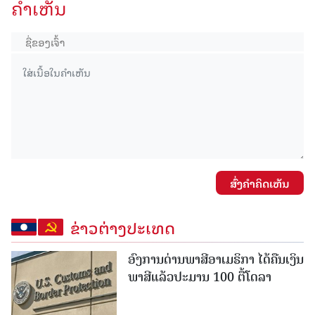
ຄໍາເຫັນ
ສົ່ງຄໍາຄິດເຫັນ
ຂ່າວຕ່າງປະເທດ
ອົງການດ່ານພາສີອາເມຣິກາ ໄດ້ຄືນເງິນ
ພາສີແລ້ວປະມານ 100 ຕື້ໂດລາ