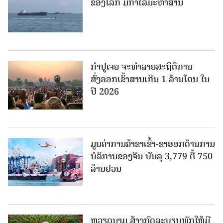
ຂອງໂລກ ມີກຳໄລມະຫາສານ
ກຳປູເຈຍ ຈະທຳລາຍສະຖິຕິການ
ສົ່ງອອກເຂົ້າສານເກີນ 1 ລ້ານໂຕນ ໃນ
ປີ 2026
ມູນຄ່າການຄ້າຂາເຂົ້າ-ຂາອອກດ້ານການ
ບໍລິການຂອງຈີນ ບັນລຸ 3,779 ຕື້ 750
ລ້ານຢວນ
ຫວຽດນາມ ສ້າງກົດລະບຽບພັກໃຫ້ມີ