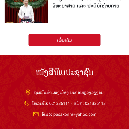
ວິທະຍາສາດ ແລະ ປະຕິບັດງ່າຍດາຍ
ເພີ່ມເຕີມ
ໜັງສືພິມປະຊາຊົນ
ຖະໜົນກຳແພງເມືອງ ນະຄອນຫຼວງວຽງຈັນ
ໂທລະສັບ: 021336111 - ແຟັກ: 021336113
ອີເມວ:
pasaxonn@yahoo.com