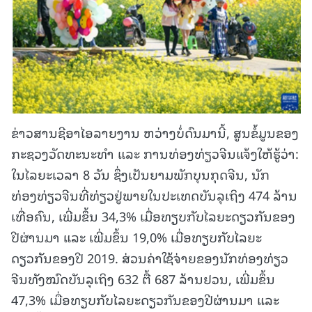
ຂ່າວສານຊີອາໄອລາຍງານ ຫວ່າງບໍ່ດົນມານີ້, ສູນຂໍ້ມູນຂອງ
ກະຊວງວັດທະນະທຳ ແລະ ການທ່ອງທ່ຽວຈີນແຈ້ງໃຫ້ຮູ້ວ່າ:
ໃນໄລຍະເວລາ 8 ວັນ ຊຶ່ງເປັນຍາມພັກບຸນກຸດຈີນ, ນັກ
ທ່ອງທ່ຽວຈີນທີ່ທ່ຽວຢູ່ພາຍໃນປະເທດບັນລຸເຖິງ 474 ລ້ານ
ເທື່ອຄົນ, ເພີ່ມຂຶ້ນ 34,3% ເມື່ອທຽບກັບໄລຍະດຽວກັນຂອງ
ປີຜ່ານມາ ແລະ ເພີ່ມຂຶ້ນ 19,0% ເມື່ອທຽບກັບໄລຍະ
ດຽວກັນຂອງປີ 2019. ສ່ວນຄ່າໃຊ້ຈ່າຍຂອງນັກທ່ອງທ່ຽວ
ຈີນທັງໝົດບັນລຸເຖິງ 632 ຕື້ 687 ລ້ານຢວນ, ເພີ່ມຂຶ້ນ
47,3% ເມື່ອທຽບກັບໄລຍະດຽວກັນຂອງປີຜ່ານມາ ແລະ