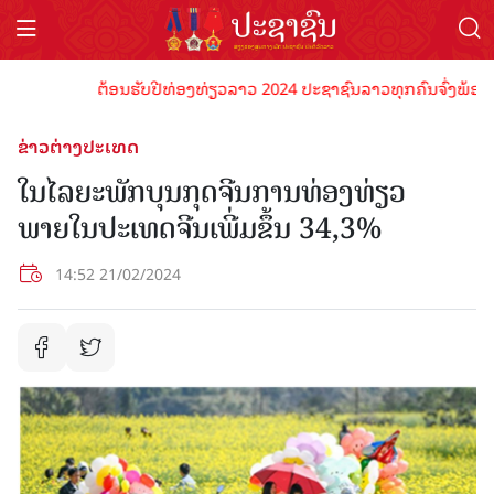
ຕ້ອນຮັບປີທ່ອງທ່ຽວລາວ 2024 ປະຊາຊົນລາວທຸກຄົນຈົ່ງພ້ອມເປັນເ
ຂ່າວຕ່າງປະເທດ
ໃນໄລຍະພັກບຸນກຸດຈີນການທ່ອງທ່ຽວ
ພາຍໃນປະເທດຈີນເພີ່ມຂຶ້ນ 34,3%
14:52 21/02/2024