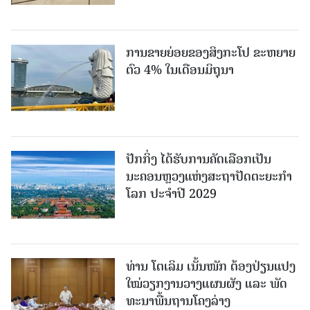
ການຂາຍຍ່ອຍຂອງສິງກະໂປ ຂະຫຍາຍ
ຕົວ 4% ໃນເດືອນມິຖຸນາ
ປັກກິ່ງ ໄດ້ຮັບການຄັດເລືອກເປັນ
ນະຄອນຫຼວງແຫ່ງສະຖາປັດຕະຍະກຳ
ໂລກ ປະຈຳປີ 2029
ທ່ານ ໂຕ​ເລິມ ເນັ້ນໜັກ ຕ້ອງ​ປ່ຽນ​ແປງ​
ໃໝ່​ວຽກ​ງານ​ວາງ​ແຜນ​ຜັງ ແລະ ​ພັດ​
ທະ​ນາ​ພື້ນ​ຖານ​ໂຄງ​ລ່າງ