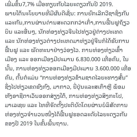
ເພີ່ມຂຶ້ນ7,7% ເມື່ອທຽບກັບໄລຍະດຽວກັນປີ 2019.
ພາຍໃຕ້ນະໂຍບາຍທີ່ມີຜົນດີເຊັ່ນ: ການຍົກເລີກວີຊາຊຶ່ງກັນ
ແລະກັນ,ການຜ່ານດ່ານສະດວກກວ່າເກົ່າ,ການຟື້ນຟູຖ້ຽວ
ບິນ ແລະອື່ນໆ, ນັກທ່ອງທ່ຽວຈີນໄປທ່ຽວຢູ່ຕ່າງປະເທດ
ແລະ ນັກທ່ອງທ່ຽວຕ່າງປະເທດມາທ່ຽວຢູ່ຈີນກໍໄດ້ຮັບການ
ຟື້ນຟູ ແລະ ພັດທະນາຢ່າງວ່ອງໄວ. ການທ່ອງທ່ຽວເຂົ້າ
ເມືອງ ແລະ ອອກເມືອງມີປະມານ 6.830.000 ເທື່ອຄົນ, ໃນ
ນັ້ນ, ການທ່ອງທ່ຽວອອກເມືອງມີປະມານ 3.600.000 ເທື່ອ
ຄົນ, ຕົ້ນຕໍແມ່ນ “ການທ່ອງທ່ຽວຂ້າມຊາດໄລຍະທາງສັ້ນ”
ຊຶ່ງໄປທ່ຽວເຂດຮົງກົງ, ມາກາວ, ຍີ່ປຸ່ນແລະສເກົາຫຼີ ພ້ອມ
ທັງອາຊີຕາເວັນອອກສ່ຽງໃຕ້, ການທ່ອງທ່ຽວສິງກະໂປ,
ມາເລເຊຍ ແລະ ໄທທີ່ຈັດຕັ້ງປະຕິບັດໂດຍຜ່ານບໍລິສັດການ
ທ່ອງທ່ຽວຈຳນວນໜຶ່ງໄດ້ຟື້ນຟູຮອດລະດັບໄລຍະດຽວກັນ
ຂອງປີ 2019 ໃນຂັ້ນພື້ນຖານ.