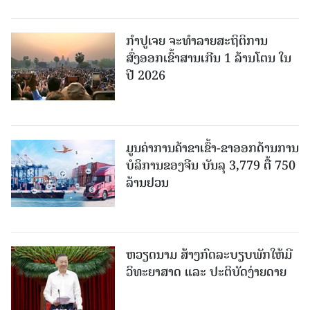
ກຳປູເຈຍ ຈະທຳລາຍສະຖິຕິການ
ສົ່ງອອກເຂົ້າສານເກີນ 1 ລ້ານໂຕນ ໃນ
ປີ 2026
ມູນຄ່າການຄ້າຂາເຂົ້າ-ຂາອອກດ້ານການ
ບໍລິການຂອງຈີນ ບັນລຸ 3,779 ຕື້ 750
ລ້ານຢວນ
ຫວຽດນາມ ສ້າງກົດລະບຽບພັກໃຫ້ມີ
ວິທະຍາສາດ ແລະ ປະຕິບັດງ່າຍດາຍ