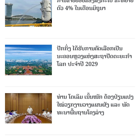
ການຂາຍຍ່ອຍຂອງສິງກະໂປ ຂະຫຍາຍ
ຕົວ 4% ໃນເດືອນມິຖຸນາ
ປັກກິ່ງ ໄດ້ຮັບການຄັດເລືອກເປັນ
ນະຄອນຫຼວງແຫ່ງສະຖາປັດຕະຍະກຳ
ໂລກ ປະຈຳປີ 2029
ທ່ານ ໂຕ​ເລິມ ເນັ້ນໜັກ ຕ້ອງ​ປ່ຽນ​ແປງ​
ໃໝ່​ວຽກ​ງານ​ວາງ​ແຜນ​ຜັງ ແລະ ​ພັດ​
ທະ​ນາ​ພື້ນ​ຖານ​ໂຄງ​ລ່າງ