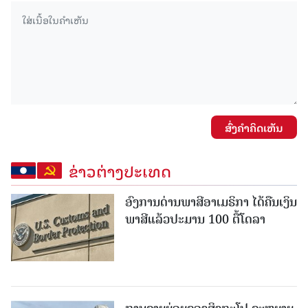
ສົ່ງຄໍາຄິດເຫັນ
ຂ່າວຕ່າງປະເທດ
ອົງການດ່ານພາສີອາເມຣິກາ ໄດ້ຄືນເງິນ
ພາສີແລ້ວປະມານ 100 ຕື້ໂດລາ