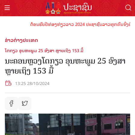
ຕ້ອນຮັບປີທ່ອງທ່ຽວລາວ 2024 ປະຊາຊົນລາວທຸກຄົນຈົ່ງພ້ອມເປັນ
ຂ່າວຕ່າງປະເທດ
ໂຕກຽວ ອຸນຫະພູມ 25 ອົງສາ ຫຼາຍເຖິງ 153 ມື້
ນະຄອນຫຼວງໂຕກຽວ ອຸນຫະພູມ 25 ອົງສາ
ຫຼາຍເຖິງ 153 ມື້
13:25 28/10/2024