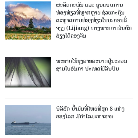
ຜະລິດຕະພັນ ແລະ ຮູບແບບການ
ທ່ອງທ່ຽວທີ່ຫຼາກຫຼາຍ ຊ່ວຍກະຕຸ້ນ
ຕະຫຼາດການທ່ອງທ່ຽວໃນນະຄອນລີ່
ຈຽງ (Lijiang) ທາງພາກຕາເວັນຕົກ
ສ່ຽງໃຕ້ຂອງຈີນ
ພະຍາດໄຂ້ຍຸງລາຍລະບາດຢູ່ນະຄອນ
ຊາມໂບ​ອັນກາ ປະເທດຟີລິບປິນ
ບໍລິສັດ ນ້ຳມັນທີ່ໃຫຍ່ທີ່ສຸດ 8 ແຫ່ງ
ຂອງໂລກ ມີກຳໄລມະຫາສານ