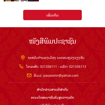
ເພີ່ມເຕີມ
ໜັງສືພິມປະຊາຊົນ
ຖະໜົນກຳແພງເມືອງ ນະຄອນຫຼວງວຽງຈັນ
ໂທລະສັບ: 021336111 - ແຟັກ: 021336113
ອີເມວ:
pasaxonn@yahoo.com
ສຳ​ນັກ​ຂ່າວ​ສານ​ທີ່​ສຳ​ຄັນ​
ຄະນະໂຄສະນາອົບຮົມ​ສູນ​ກາງ​ພັກ