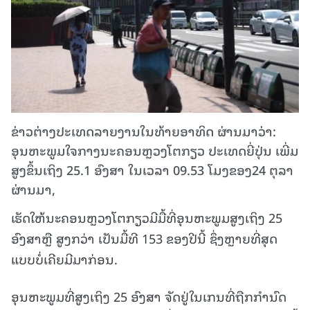
ຂ່າວຕ່າງປະເທດລາຍງານໃນທ້າຍອາທິດ ຜ່ານມາວ່າ:
ອຸນຫະພູມໃຈກາງນະຄອນຫຼວງໂຕກຽວ ປະເທດຍີ່ປຸ່ນ ເພີ່ມ
ສູງຂຶ້ນເຖິງ 25.1 ອົງສາ ໃນເວລາ 09.53 ໂມງຂອງ24 ຕຸລາ
ຜ່ານມາ,
ເຮັດໃຫ້ນະຄອນຫຼວງໂຕກຽວມີມື້ທີ່ອຸນຫະພູມສູງເຖິງ 25
ອົງສາຫຼື ສູງກວ່າ ເປັນມື້ທີ 153 ຂອງປີນີ້ ຊຶ່ງຫຼາຍທີ່ສຸດ
ແບບບໍ່ເຄີຍມີມາກ່ອນ.
ອຸນຫະພູມທີ່ສູງເຖິງ 25 ອົງສາ ຈັດຢູ່ໃນເກນທີ່ຖືກກຳນົດ