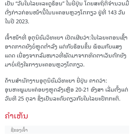
ເປັນ “ວັນໃນໄລຍະລະດູຮ້ອນ” ໃນຍີ່ປຸ່ນ ໂດຍສະຖິຕິຈຳນວນມື້
ດັ່ງກ່າວກ່ອນໜ້ານີ້ໃນນະຄອນຫຼວງໂຕກຽວ ຢູ່ທີ່ 143 ວັນ
ໃນປີ 2023.
ເຈົ້າໜ້າທີ່ ອຸຕຸນິຍົມວິທະຍາ ເປີດເຜີຍວ່າ:ໃນໄລຍະຕອນເຊົ້າ
ອາດກາດຍັງບໍ່ຫຼຸດຕໍ່າລົງ ແຕ່ກັບຮ້ອນຂຶ້ນ ພ້ອມກັບແສງ
ແດດ ເນື່ອງຈາກລົມໜາວທີ່ພັດມາຈາກທິດຕາເວັນຕົກຍັງ
ມາບໍ່ເຖິງໃຈກາງນະຄອນຫຼວງໂຕກຽວ.
ດ້ານສຳນັກງານອຸຕຸນິຍົມວິທະຍາ ຍີ່ປຸ່ນ ຄາດວ່າ:
ອຸນຫະພູມນະຄ່ອຍໆຫຼຸດລົງເຫຼືອ 20-21 ອົງສາ ເລີ່ມຕັ້ງແຕ່
ວັນທີ 25 ຕຸລາ ຊຶ່ງເປັນລະດັບດຽວກັບໃນໄລຍະປົກກະຕິ.
ຄໍາເຫັນ