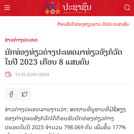
ຕ້ອນຮັບປີທ່ອງທ່ຽວລາວ 2024 ປະຊາຊົນລາວທຸກຄ
ຂ່າວຕ່າງປະເທດ
ນັກທ່ອງທ່ຽວຕ່າງປະເທດມາທ່ຽວອັງກໍວັດ
ໃນປີ 2023 ເກືອບ 8 ແສນຄົນ
15:35 02/01/2024
ຂ່າວຕ່າງປະເທດລາຍງານວ່າ: ສະຖານທີ່ບູຮານທີ່ມີຊື່ສຽງ
ຂອງກຳປູເຈຍອັງກໍວັດໄດ້ຕ້ອນຮັບນັກທ່ອງທ່ຽວຕ່າງ
ປະເທດໃນປີ 2023 ຈຳນວນ 798.069 ຄົນ ເພີ່ມຂຶ້ນ 177%