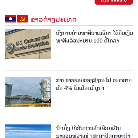
ຂ່າວຕ່າງປະເທດ
ອົງການດ່ານພາສີອາເມຣິກາ ໄດ້ຄືນເງິນ
ພາສີແລ້ວປະມານ 100 ຕື້ໂດລາ
ການຂາຍຍ່ອຍຂອງສິງກະໂປ ຂະຫຍາຍ
ຕົວ 4% ໃນເດືອນມິຖຸນາ
ປັກກິ່ງ ໄດ້ຮັບການຄັດເລືອກເປັນ
ນະຄອນຫຼວງແຫ່ງສະຖາປັດຕະຍະກຳ