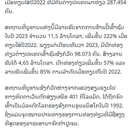
ເມື່ອທຽບໃສ່ປີ2022 ທີ່ມີຄົນຕ່າງປະເທດມາທ່ຽວ 287.454
ຄົນ.
ສະຖານທີ່ບູຮານແຫ່ງນີ້ມີລາຍຮັບຈາກການຂ້າຍປີ້ເຂົ້າຊົມ
ໃນປີ 2023 ຈຳນວນ 11,5 ລ້ານໂດລາ, ເພີ່ມຂຶ້ນ 222% ເມື່ອ
ທຽບໃສ່ປີ2022. ພຽງແຕ່ເດືອນທັນວາ 2023, ມີນັກທ່ອງ
ທ່ຽວຕ່່າງປະເທດເຂົ້າຊົມອັງກໍວັດ 98.073 ຄົນ. ສ້າງລາຍ
ຮັບໄດ້ 4,65 ລ້ານໂດລາ. ນັກທ່ອງທ່ຽວເພີ່ມຂຶ້ນ 57% ແລະ
ລາຍຮັບເພີ່ມຂຶ້ນ 85% ຕາມລຳດັບເມື່ອທຽບກັັບປີ 2022.
ສະຖານທີ່ບູຮານອັງກໍວັດຫ່າງຈາກແຂວງສຽມຣຽບໄປ
ທາງທິດຕາເວັນຕົກສ່ຽງເໜືອ 401 ກິໂລແມັດ. ໄດ້ຖືກຈົດ
ເຂົ້າເປັນມໍລະດົກໂລກຂອງອົງການອຸຍແນັສໂກໃນປີ 1992.
ຊຶ່ງແມ່ນຈຸດໝາຍປາຍທາງຂອງການທ່ອງທ່ຽວທີ່ມີຊື່ສຽງ
ທີ່ສຸດຂອງຣາຊະອານາຈັກກຳປູເຈຍ.