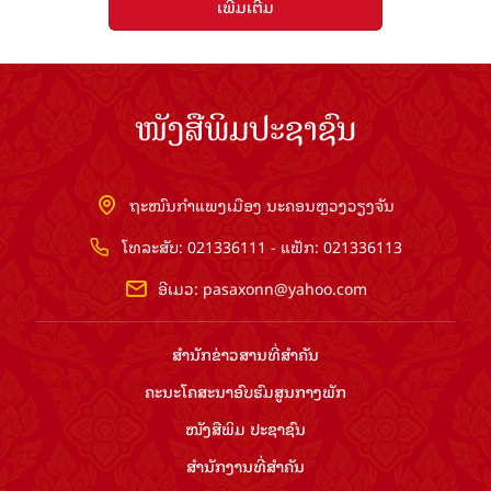
ຖະໜົນກຳແພງເມືອງ ນະຄອນຫຼວງວຽງຈັນ
ໂທລະສັບ: 021336111 - ແຟັກ: 021336113
ອີເມວ:
pasaxonn@yahoo.com
ສຳ​ນັກ​ຂ່າວ​ສານ​ທີ່​ສຳ​ຄັນ​
ຄະນະໂຄສະນາອົບຮົມ​ສູນ​ກາງ​ພັກ
ໜັງສືພິມ ປະ​ຊາ​ຊົນ
ສຳ​ນັກ​ງານ​ທີ່​ສຳ​ຄັນ
ສຳ​ນັກ​ງານ​ປະ​ທານ​ປະ​ເທດ
ລິຂະສິດ ©2026 www.pasaxon.org.la. ສະຫງວນໄວ້ເຊິງສິດ
ທັງຫມົດ