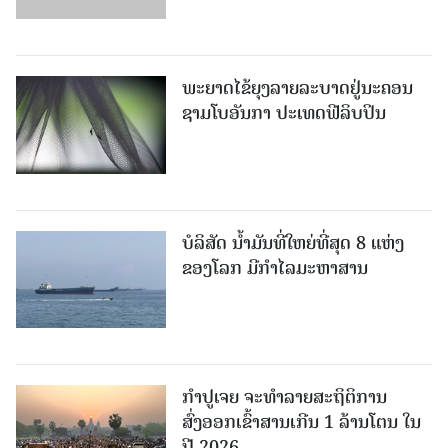
ພະຍາດໄຂ້ຍຸງລາຍລະບາດຢູ່ນະຄອນ
ຊາມໂບ​ອັນກາ ປະເທດຟີລິບປິນ
ບໍລິສັດ ນ້ຳມັນທີ່ໃຫຍ່ທີ່ສຸດ 8 ແຫ່ງ
ຂອງໂລກ ມີກຳໄລມະຫາສານ
ກຳປູເຈຍ ຈະທຳລາຍສະຖິຕິການ
ສົ່ງອອກເຂົ້າສານເກີນ 1 ລ້ານໂຕນ ໃນ
ປີ 2026