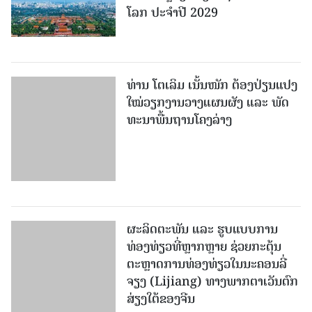
ໂລກ ປະຈຳປີ 2029
ທ່ານ ໂຕ​ເລິມ ເນັ້ນໜັກ ຕ້ອງ​ປ່ຽນ​ແປງ​
ໃໝ່​ວຽກ​ງານ​ວາງ​ແຜນ​ຜັງ ແລະ ​ພັດ​
ທະ​ນາ​ພື້ນ​ຖານ​ໂຄງ​ລ່າງ
ຜະລິດຕະພັນ ແລະ ຮູບແບບການ
ທ່ອງທ່ຽວທີ່ຫຼາກຫຼາຍ ຊ່ວຍກະຕຸ້ນ
ຕະຫຼາດການທ່ອງທ່ຽວໃນນະຄອນລີ່
ຈຽງ (Lijiang) ທາງພາກຕາເວັນຕົກ
ສ່ຽງໃຕ້ຂອງຈີນ