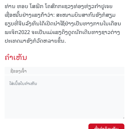
ທ່ານ ທອບ ໂສພີກ ໂຄສົກກະຊວງທ່ອງທ່ຽວກຳປູເຈຍ
ເຊື່ອໝັ້ນຢ່າງແຮງກ້າວ່າ: ສະໜາມບິນສາກົນອັງກໍສຽມ
ຣຽບທີ່ຈີນລົງທຶນໄດ້ເປີດນຳໃຊ້ຢ່າງເປັນທາງການໃນເດືອນ
ພະຈິກ2022 ຈະເປັນແມ່ແຮງດຶງດູດນັກເດີນທາງຊາວຕ່າງ
ປະເທດມາອັງກໍວັດຫລາຍຂຶ້ນ.
ຄໍາເຫັນ
ສົ່ງຄໍາຄິດເຫັນ