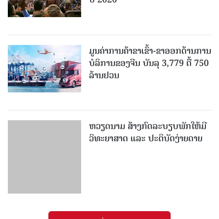
ມູນຄ່າການຄ້າຂາເຂົ້າ-ຂາອອກດ້ານການ
ບໍລິການຂອງຈີນ ບັນລຸ 3,779 ຕື້ 750
ລ້ານຢວນ
ຫວຽດນາມ ສ້າງກົດລະບຽບພັກໃຫ້ມີ
ວິທະຍາສາດ ແລະ ປະຕິບັດງ່າຍດາຍ
ເພີ່ມເຕີມ
ໜັງສືພິມປະຊາຊົນ