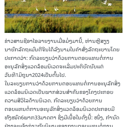
ຂ່າວສານຊີອາໄອລາຍງານເມື່ອມໍ່ໆມານີ້, ທ່ານຫຼີສຽງ
ນາຍົກລັດຖະມົນຕີຈີນໄດ້ລົງນາມໃນຄຳສັ່ງລັດຖະບານໂດຍ
ປະກາດວ່າ: ກົດລະບຽບວ່າດ້ວຍການຕອບແທນຕໍ່ການ
ອະນຸລັກສິ່ງແວດລ້ອມນິເວດຈະເລີ່ມປະຕິບັດນັບແຕ່
ວັນທີ1ມິຖຸນາ2024ເປັນຕົ້ນໄປ.
ໃນລະບຽບການວ່າດ້ວຍການຕອບແທນຕໍ່ການອະນຸລັກສິ່ງ
ແວດລ້ອມນິເວດເປັນພາກສ່ວນສຳຄັນຂອງໂຄງປະກອບ
ຄວາມສີວິໄລດ້ານນິເວດ. ກົດລະບຽບວ່າດ້ວຍການ
ຕອບແທນຕໍ່ການອະນຸລັກສິ່ງແວດລ້ອມນິເວດປະກອບມີ
ທັງໝົດ6ພາກ33ມາດຕາ ຊຶ່ງມີເນື້ອໃນດັ່ງນີ້: ໜຶ່ງ, ກຳນົດ
ຢ່າງຈະແຈ້ງກ່ຽວກັບນິຍາມຂອງການຕອບແທນຕໍ່ການ