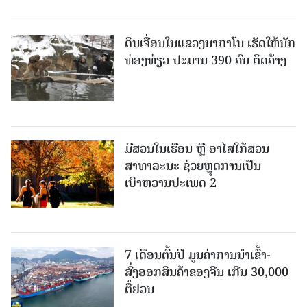
ດິນເຈື່ອນໃນແຂວງນາກາໂນ ເຮັດໃຫ້ນັກ
ທ່ອງທ່ຽວ ປະມານ 390 ຄົນ ຕິດຄ້າງ
ມີສວນໃນເຮືອນ ຫຼື ອາໄສໃກ້ສວນ
ສາທາລະນະ ຊ່ວຍຫຼຸດການເປັນ
ເບົາຫວານປະເພດ 2
7 ເດືອນຕົ້ນປີ ມູນຄ່າການນຳເຂົ້າ-
ສົ່ງອອກສິນຄ້າຂອງຈີນ ເກີນ 30,000
ຕື້ຢວນ