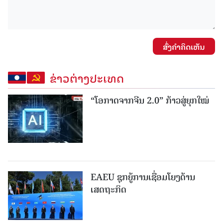
ສົ່ງຄໍາຄິດເຫັນ
ຂ່າວຕ່າງປະເທດ
“ໂອກາດຈາກຈີນ 2.0” ກ້າວສູ່ຍຸກໃໝ່
EAEU ຊຸກຍູ້ການເຊື່ອມໂຍງດ້ານ
ເສດຖະກິດ