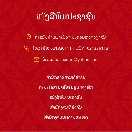
ໜັງສືພິມປະຊາຊົນ
ຖະໜົນກຳແພງເມືອງ ນະຄອນຫຼວງວຽງຈັນ
ໂທລະສັບ: 021336111 - ແຟັກ: 021336113
ອີເມວ:
pasaxonn@yahoo.com
ສຳ​ນັກ​ຂ່າວ​ສານ​ທີ່​ສຳ​ຄັນ​
ຄະນະໂຄສະນາອົບຮົມ​ສູນ​ກາງ​ພັກ
ໜັງສືພິມ ປະ​ຊາ​ຊົນ
ສຳ​ນັກ​ງານ​ທີ່​ສຳ​ຄັນ
ສຳ​ນັກ​ງານ​ປະ​ທານ​ປະ​ເທດ