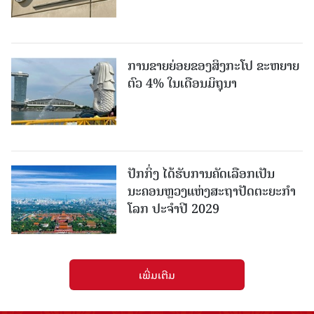
ການຂາຍຍ່ອຍຂອງສິງກະໂປ ຂະຫຍາຍ
ຕົວ 4% ໃນເດືອນມິຖຸນາ
ປັກກິ່ງ ໄດ້ຮັບການຄັດເລືອກເປັນ
ນະຄອນຫຼວງແຫ່ງສະຖາປັດຕະຍະກຳ
ໂລກ ປະຈຳປີ 2029
ເພີ່ມເຕີມ