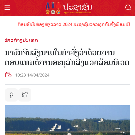
ຕ້ອນຮັບປີທ່ອງທ່ຽວລາວ 2024 ປະຊາຊົນລາວທຸກຄົນຈົ່ງພ້ອມເປັນເຈົ້າພ
ຂ່າວຕ່າງປະເທດ
ນາຍົກຈີນລົງນາມໃນຄຳສັ່ງວ່າດ້ວຍການ
ຕອບແທນຕໍ່ການອະນຸລັກສິ່ງແວດລ້ອມນິເວດ
10:23 14/04/2024