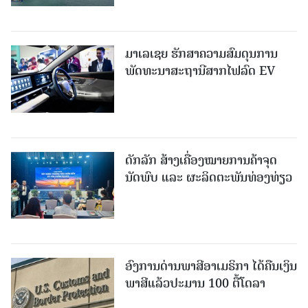
ມາເລເຊຍ ຮັກສາຄວາມສົມດຸນການ
ພັດທະນາສະຖານີສາກໄຟລົດ EV
ດັກລັກ ສ້າງເຄື່ອງໝາຍການຄ້າຈຸດ
ນັດພົບ ແລະ ຜະລິດຕະພັນທ່ອງທ່ຽວ
ອົງການດ່ານພາສີອາເມຣິກາ ໄດ້ຄືນເງິນ
ພາສີແລ້ວປະມານ 100 ຕື້ໂດລາ