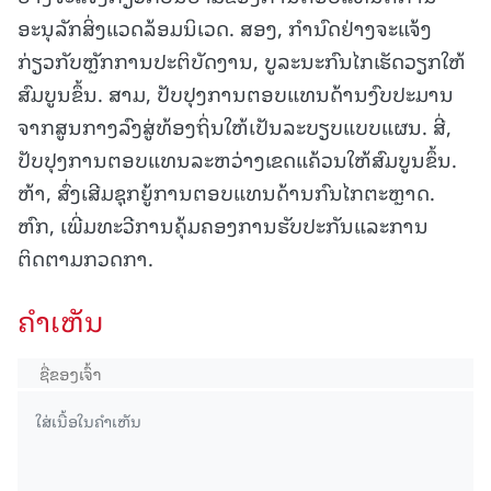
ອະນຸລັກສິ່ງແວດລ້ອມນິເວດ. ສອງ, ກຳນົດຢ່າງຈະແຈ້ງ
ກ່ຽວກັບຫຼັກການປະຕິບັດງານ, ບູລະນະກົນໄກເຮັດວຽກໃຫ້
ສົມບູນຂຶ້ນ. ສາມ, ປັບປຸງການຕອບແທນດ້ານງົບປະມານ
ຈາກສູນກາງລົງສູ່ທ້ອງຖິ່ນໃຫ້ເປັນລະບຽບແບບແຜນ. ສີ່,
ປັບປຸງການຕອບແທນລະຫວ່າງເຂດແຄ້ວນໃຫ້ສົມບູນຂຶ້ນ.
ຫ້າ, ສົ່ງເສີມຊຸກຍູ້ການຕອບແທນດ້ານກົນໄກຕະຫຼາດ.
ຫົກ, ເພີ່ມທະວີການຄຸ້ມຄອງການຮັບປະກັນແລະການ
ຕິດຕາມກວດກາ.
ຄໍາເຫັນ