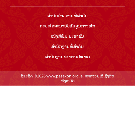
ສຳ​ນັກ​ຂ່າວ​ສານ​ທີ່​ສຳ​ຄັນ​
ຄະນະໂຄສະນາອົບຮົມ​ສູນ​ກາງ​ພັກ
ໜັງສືພິມ ປະ​ຊາ​ຊົນ
ສຳ​ນັກ​ງານ​ທີ່​ສຳ​ຄັນ
ສຳ​ນັກ​ງານ​ປະ​ທານ​ປະ​ເທດ
ລິຂະສິດ ©2026 www.pasaxon.org.la. ສະຫງວນໄວ້ເຊິງສິດ
ທັງຫມົດ