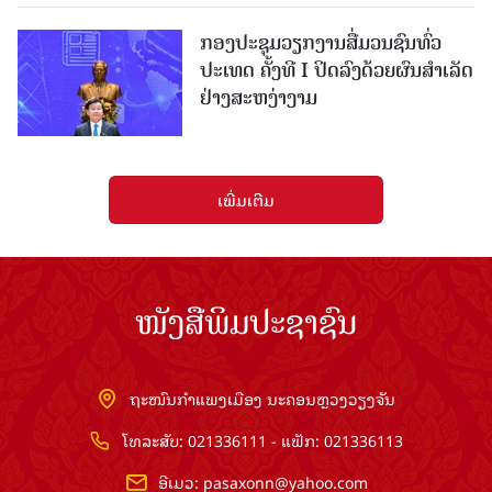
ກອງປະຊຸມວຽກງານສື່ມວນຊົນທົ່ວ
ປະເທດ ຄັ້ງທີ I ປິດລົງດ້ວຍຜົນສໍາເລັດ
ຢ່າງສະຫງ່າງາມ
ເພີ່ມເຕີມ
ໜັງສືພິມປະຊາຊົນ
ຖະໜົນກຳແພງເມືອງ ນະຄອນຫຼວງວຽງຈັນ
ໂທລະສັບ: 021336111 - ແຟັກ: 021336113
ອີເມວ:
pasaxonn@yahoo.com