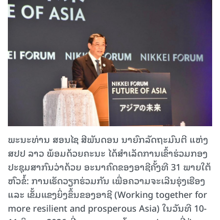
ພະນະທ່ານ ສອນໄຊ ສີພັນດອນ ນາຍົກລັດຖະມົນຕີ ແຫ່ງ
ສປປ ລາວ ພ້ອມດ້ວຍຄະນະ ໄດ້ສຳເລັດການເຂົ້າຮ່ວມກອງ​
ປະຊຸມ​ສາກົນວ່າດ້ວຍ ອະນາຄົດ​ຂອງ​ອາຊີຄັ້ງ​ທີ 31 ພາຍໃຕ້
ຫົວຂໍ້: ການເຮັດວຽກຮ່ວມກັນ ເພື່ອຄວາມຈະເລີນຮຸ່ງເຮືອງ
ແລະ ເຂັ້ມແຂງຍິ່ງຂຶ້ນຂອງອາຊີ (Working together for
more resilient and prosperous Asia) ໃນວັນ​ທີ 10-