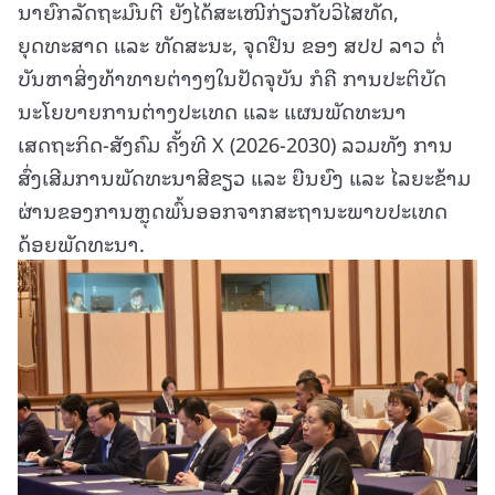
ນາຍົກລັດຖະມົນຕີ ຍັງໄດ້ສະເໜີກ່ຽວກັບວິໄສທັດ,
ຍຸດທະສາດ ແລະ ທັດສະນະ, ຈຸດຢືນ ຂອງ ສປປ ລາວ ຕໍ່
ບັນຫາສິ່ງທ້າທາຍຕ່າງໆໃນປັດຈຸບັນ ກໍຄື ການປະຕິບັດ
ນະໂຍບາຍການຕ່າງປະເທດ ແລະ ແຜນພັດທະນາ
ເສດຖະກິດ-ສັງຄົມ ຄັ້ງທີ X (2026-2030) ລວມທັງ ການ
ສົ່ງເສີມການພັດທະນາສີຂຽວ ແລະ ຍືນຍົງ ແລະ ໄລຍະຂ້າມ
ຜ່ານຂອງການຫຼຸດພົ້ນອອກຈາກສະຖານະພາບປະເທດ
ດ້ອຍພັດທະນາ.