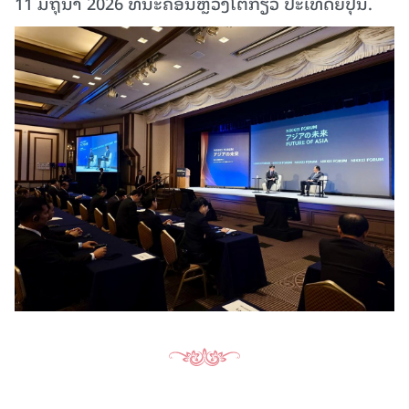
11 ມິຖຸນາ 2026 ທີ່ນະຄອນຫຼວງໂຕກຽວ ປະເທດຍີ່ປຸ່ນ.