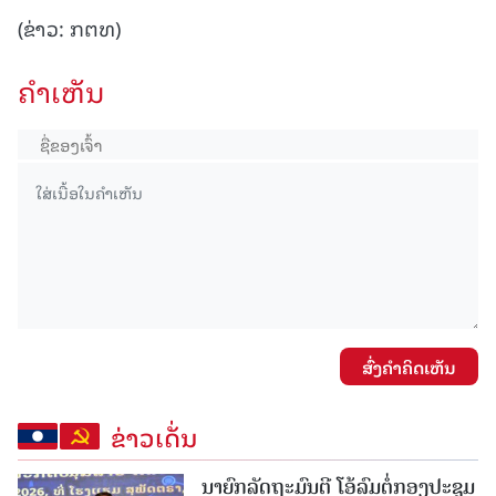
(ຂ່າວ: ກຕທ)
ຄໍາເຫັນ
ສົ່ງຄໍາຄິດເຫັນ
ຂ່າວເດັ່ນ
ນາຍົກລັດຖະມົນຕີ ໂອ້ລົມຕໍ່ກອງປະຊຸມ