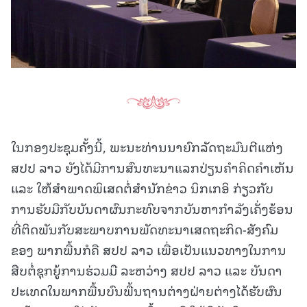
ໃນກອງປະຊຸມຄັ້ງນີ້, ພະນະທ່ານນາຍົກລັດຖະມົນຕີແຫ່ງ
ສປປ ລາວ ຍັງໄດ້ມີການສົນທະນາແລກປ່ຽນຄໍາຄິດຄໍາເຫັນ
ແລະ ໃຫ້ສຳພາດພິເສດຕໍ່ສໍານັກຂ່າວ ນິກເກອິ ກ່ຽວກັບ
ການຮັບມືກັບບັນດາຜົນກະທົບຈາກບັນຫາກໍາລັງເຄັ່ງຮ້ອນ
ທີ່ຕິດພັນກັບສະພາບການພັດທະນາເສດຖະກິດ-ສັງຄົມ
ຂອງ ພາກພື້ນກໍຄື ສປປ ລາວ ເພື່ອເປັນແນວທາງໃນການ
ສືບຕໍ່ຊຸກຍູ້ການຮ່ວມມື ລະຫວ່າງ ສປປ ລາວ ແລະ ບັນດາ
ປະເທດໃນພາກພື້ນບົນພື້ນຖານຕ່າງຝ່າຍຕ່າງໄດ້ຮັບຜົນ