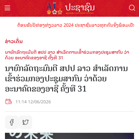
ຕ້ອນຮັບປີທ່ອງທ່ຽວລາວ 2024 ປະຊາຊົນລາວທຸກຄົນຈົ່ງພ້ອມເປັນເຈົ້າພາບທ
ຂ່າວເດັ່ນ
ນາຍົກລັດຖະມົນຕີ ສປປ ລາວ ສຳເລັດການເຂົ້າຮ່ວມກອງປະຊຸມສາກົນ ວ່າ
ດ້ວຍ ອະນາຄົດຂອງອາຊີ ຄັ້ງທີ 31
ນາຍົກລັດຖະມົນຕີ ສປປ ລາວ ສຳເລັດການ
ເຂົ້າຮ່ວມກອງປະຊຸມສາກົນ ວ່າດ້ວຍ
ອະນາຄົດຂອງອາຊີ ຄັ້ງທີ 31
11:14 12/06/2026