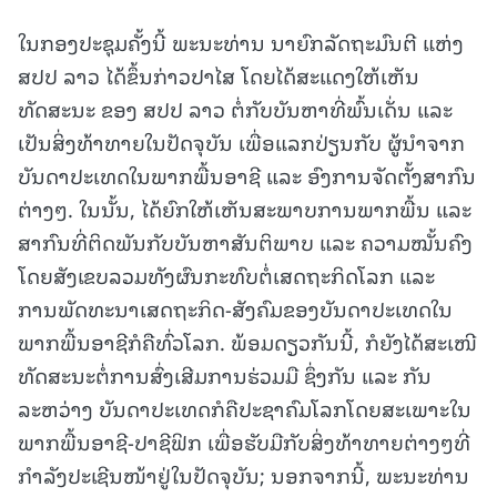
ໃນກອງປະຊຸມຄັ້ງນີ້ ພະນະທ່ານ ນາຍົກລັດຖະມົນຕີ ແຫ່ງ
ສປປ ລາວ ໄດ້ຂຶ້ນກ່າວປາໄສ ໂດຍໄດ້ສະແດງໃຫ້ເຫັນ
ທັດສະນະ ຂອງ ສປປ ລາວ ຕໍ່ກັບບັນຫາທີ່ພົ້ນເດັ່ນ ແລະ
ເປັນສິ່ງທ້າທາຍໃນປັດຈຸບັນ ເພື່ອແລກປ່ຽນກັບ ຜູ້ນໍາຈາກ
ບັນດາປະເທດໃນພາກພື້ນອາຊີ ແລະ ອົງການຈັດຕັ້ງສາກົນ
ຕ່າງໆ. ໃນນັ້ນ, ໄດ້ຍົກໃຫ້ເຫັນສະພາບການພາກພື້ນ ແລະ
ສາກົນທີ່ຕິດພັນກັບບັນຫາສັນຕິພາບ ແລະ ຄວາມໝັ້ນຄົງ
ໂດຍສັງເຂບລວມທັງຜົນກະທົບຕໍ່ເສດຖະກິດໂລກ ແລະ
ການພັດທະນາເສດຖະກິດ-ສັງຄົມຂອງບັນດາປະເທດໃນ
ພາກພື້ນອາຊີກໍຄືທົ່ວໂລກ. ພ້ອມດຽວກັນນີ້, ກໍຍັງໄດ້ສະເໜີ
ທັດສະນະຕໍ່ການສົ່ງເສີມການຮ່ວມມື ຊຶ່ງກັນ ແລະ ກັນ
ລະຫວ່າງ ບັນດາປະເທດກໍຄືປະຊາຄົມໂລກໂດຍສະເພາະໃນ
ພາກພື້ນອາຊີ-ປາຊີຟິກ ເພື່ອຮັບມືກັບສິ່ງທ້າທາຍຕ່າງໆທີ່
ກໍາລັງປະເຊີນໜ້າຢູ່ໃນປັດຈຸບັນ; ນອກຈາກນີ້, ພະນະທ່ານ