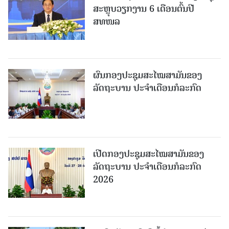
ສະຫຼຸບວຽກງານ 6 ເດືອນຕົ້ນປີ
ສທໜລ
ຜົນກອງປະຊຸມສະໄໝສາມັນຂອງ
ລັດຖະບານ ປະຈຳເດືອນກໍລະກົດ
ເປີດກອງປະຊຸມສະໄໝສາມັນຂອງ
ລັດຖະບານ ປະຈໍາເດືອນກໍລະກົດ
2026