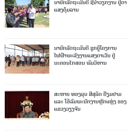
ນາຍົກລັດຖະມົນຕີ ຊີ້ນຳວຽກງານ ຢູ່ຕາ
ແສງຕຸ້ມລານ
ນາຍົກລັດຖະມົນຕີ ຊຸກຍູ້ໂຄງການ
ໄຟຟ້າພະລັງງານແສງຕາເວັນ ຢູ່
ນະຄອນໄກສອນ ພົມວິຫານ
ສະຫາຍ ທອງລຸນ ສີສຸລິດ ຢ້ຽມຢາມ
ແລະ ໂອ້ລົມພະນັກງານຫຼັກແຫຼ່ງ ຂອງ
ແຂວງວຽງຈັນ