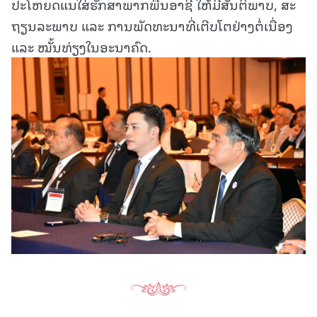
ປະໂຫຍດແນໃສ່ຮັກສາພາກພື້ນອາຊີ ໃຫ້ມີສັນຕິພາບ, ສະ
ຖຽນລະພາບ ແລະ ການພັດທະນາທີ່ເຕີບໂຕຢ່າງຕໍ່ເນື່ອງ
ແລະ ໝັ້ນທ່ຽງໃນອະນາຄົດ.