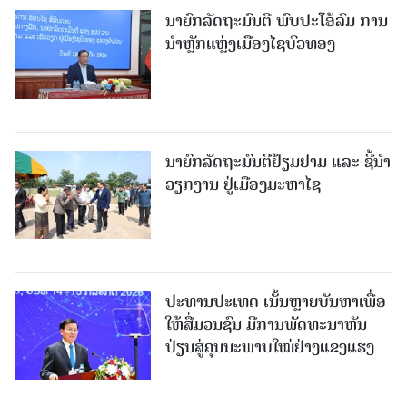
ນາຍົກລັດຖະມົນຕີ ພົບປະໂອ້ລົມ ການ
ນຳຫຼັກແຫຼ່ງເມືອງໄຊບົວທອງ
ນາຍົກລັດຖະມົນຕີຢ້ຽມຢາມ ແລະ ຊີ້ນຳ
ວຽກງານ ຢູ່ເມືອງມະຫາໄຊ
ປະທານປະເທດ ເນັ້ນຫຼາຍບັນຫາເພື່ອ
ໃຫ້ສື່ມວນຊົນ ມີການພັດທະນາຫັນ
ປ່ຽນສູ່ຄຸນນະພາບໃໝ່ຢ່າງແຂງແຮງ