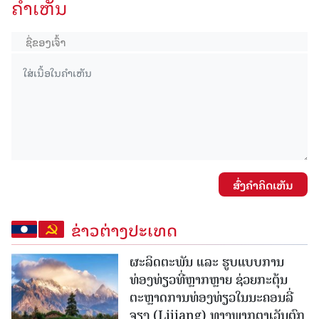
ຄໍາເຫັນ
ສົ່ງຄໍາຄິດເຫັນ
ຂ່າວຕ່າງປະເທດ
ຜະລິດຕະພັນ ແລະ ຮູບແບບການ
ທ່ອງທ່ຽວທີ່ຫຼາກຫຼາຍ ຊ່ວຍກະຕຸ້ນ
ຕະຫຼາດການທ່ອງທ່ຽວໃນນະຄອນລີ່
ຈຽງ (Lijiang) ທາງພາກຕາເວັນຕົກ