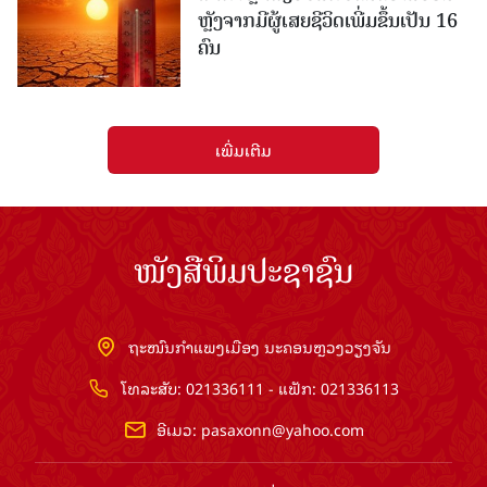
ຫຼັງຈາກມີຜູ້ເສຍຊີວິດເພີ່ມຂຶ້ນເປັນ 16
ຄົນ
ເພີ່ມເຕີມ
ໜັງສືພິມປະຊາຊົນ
ຖະໜົນກຳແພງເມືອງ ນະຄອນຫຼວງວຽງຈັນ
ໂທລະສັບ: 021336111 - ແຟັກ: 021336113
ອີເມວ:
pasaxonn@yahoo.com