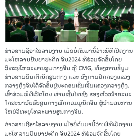
ຂ່າວສານຊີອາໄອລາຍງານ ເມື່ອບໍ່ດົນມານີ້ວ່າ:ພິທີເປີດງານ
ມະໂຫລານປັນຍາປະດິດ ຈີນ2024 ທີ່ຮ່ວມຈັດຂຶ້ນໂດຍ
ວິທະຍຸໂທລະພາບສູນກາງຈີນ ຫຼື CMG, ຫ້ອງການຂໍ້ມູນ
ຂ່າວສານອິນເຕີເນັດສູນກາງ ແລະ ອົງການປົກຄອງແຂວງ
ກວາງຕຸ້ງຈີນໄດ້ຈັດຂຶ້ນຢູ່ນະຄອນເຊີ່ນເຈີ້ນແຂວງກວາງຕຸ້ງ.
ເຂົ້າຮ່ວມພິທີເປີດໂດຍ ທ່ານເຊີ້ນໄຫຊົງ ຮອງຫົວໜ້າຄະນະ
ໂຄສະນາອົບຮົບສູນກາງພັກກອມມູນິດຈີນ ຜູ້ອໍານວຍການ
ໃຫຍ່ວິທະຍຸໂທລະພາບສູນກາງຈີນ.
ຂ່າວສານຊີອາໄອລາຍງານ ເມື່ອບໍ່ດົນມານີ້ວ່າ:ພິທີເປີດງານ
ມະໂຫລານປັນຍາປະດິດ ຈີນ2024 ທີ່ຮ່ວມຈັດຂຶ້ນໂດຍ