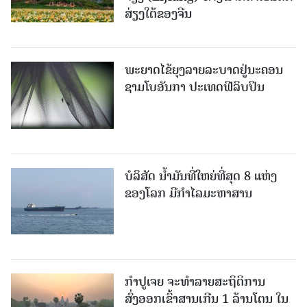
ສ່ຽງໃຕ້ຂອງຈີນ
ພະຍາດໄຂ້ຍຸງລາຍລະບາດຢູ່ນະຄອນ
ຊາມໂບ​ອັນກາ ປະເທດຟີລິບປິນ
ບໍລິສັດ ນ້ຳມັນທີ່ໃຫຍ່ທີ່ສຸດ 8 ແຫ່ງ
ຂອງໂລກ ມີກຳໄລມະຫາສານ
ກຳປູເຈຍ ຈະທຳລາຍສະຖິຕິການ
ສົ່ງອອກເຂົ້າສານເກີນ 1 ລ້ານໂຕນ ໃນ