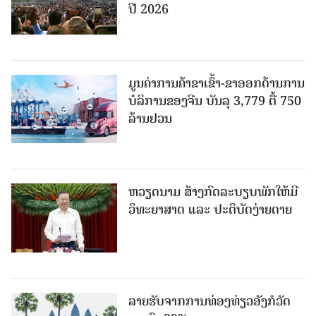
ປີ 2026
ມູນຄ່າການຄ້າຂາເຂົ້າ-ຂາອອກດ້ານການ
ບໍລິການຂອງຈີນ ບັນລຸ 3,779 ຕື້ 750
ລ້ານຢວນ
ຫວຽດນາມ ສ້າງກົດລະບຽບພັກໃຫ້ມີ
ວິທະຍາສາດ ແລະ ປະຕິບັດງ່າຍດາຍ
ລາຍຮັບຈາກການທ່ອງທ່ຽວອັງກໍວັດ