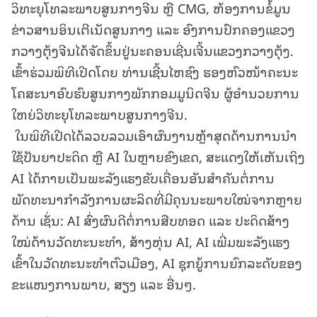
ວິທະຍຸໂທລະພາບສູນກາງຈີນ ຫຼື CMG, ຫ້ອງການຂໍ້ມູນ
ຂ່າວສານອິນເຕີເນັດສູນກາງ ແລະ ອົງການປົກຄອງແຂວງ
ກວາງຕຸ້ງຈີນໄດ້ຈັດຂຶ້ນຢູ່ນະຄອນເຊີ່ນເຈີ້ນແຂວງກວາງຕຸ້ງ.
ເຂົ້າຮ່ວມພິທີເປີດໂດຍ ທ່ານເຊີ້ນໄຫຊົງ ຮອງຫົວໜ້າຄະນະ
ໂຄສະນາອົບຮົບສູນກາງພັກກອມມູນິດຈີນ ຜູ້ອໍານວຍການ
ໃຫຍ່ວິທະຍຸໂທລະພາບສູນກາງຈີນ.
ໃນພິທີເປີດໄດ້ລວບລວມເອົາຜົນງານຫຼ້າສຸດດ້ານການນໍາ
ໃຊ້ປັນຍາປະດິດ ຫຼື AI ໃນຫຼາຍຂົງເຂດ, ສະແດງໃຫ້ເຫັນເຖິງ
AI ໄດ້ກາຍເປັນພະລັງແຮງຂັບເຄື່ອນອັນສໍາຄັນຕໍ່ການ
ພັດທະນາກໍາລັງການຜະລິດທີ່ມີຄຸນນະພາບໃໝ່ຈາກຫຼາຍ
ດ້ານ ເຊັ່ນ: AI ສົ່ງຜົນດີຕໍ່ການສືບທອດ ແລະ ປະດິດສ້າງ
ໃໝ່ດ້ານວັດທະນະທໍາ, ສ້າງຫຸ່ນ AI, AI ເພີ່ມພະລັງແຮງ
ເຂົ້າໃນວັດທະນະທໍາຕົວເມືອງ, AI ຊຸກຍູ້ການຍົກລະດັບຂອງ
ຂະແໜງການພາບ, ສຽງ ແລະ ອື່ນໆ.