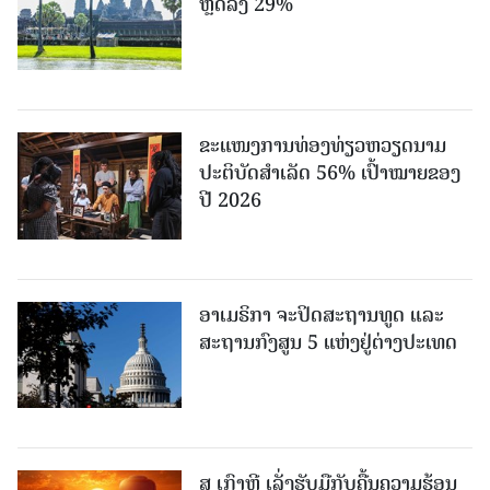
ຫຼດລົງ 29%
ຂະ​ແໜງ​ການ​ທ່ອງ​ທ່ຽວຫວຽດນາມ ​
ປະ​ຕິ​ບັດ​ສຳ​ເລັດ 56% ເປົ້າ​ໝາຍຂອງ
ປີ 2026
ອາເມຣິກາ ຈະປິດສະຖານທູດ ແ​ລະ
ສະຖານກົງສູນ 5 ແຫ່ງ​ຢູ່​ຕ່າງ​ປະ​ເທດ
ສ ເກົາຫຼີ ເລັ່ງຮັບມືກັບຄື້ນຄວາມຮ້ອນ