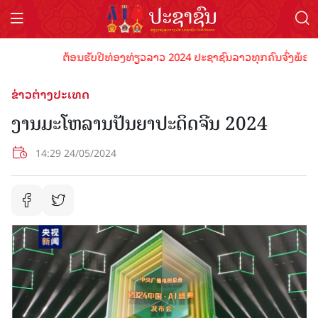
ຕ້ອນຮັບປີທ່ອງທ່ຽວລາວ 2024 ປະຊາຊົນລາວທຸກຄົນຈົ່ງພ້ອມເປັນເຈ
ຂ່າວຕ່າງປະເທດ
ງານມະໂຫລານປັນຍາປະດິດຈີນ 2024
14:29 24/05/2024