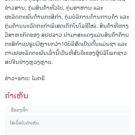
ຂ່າວສານ, ກຸ່ມສິນຄ້າທົ່ວໄປ, ກຸ່ມອາຫານ ແລະ
ຜະລິດຕະພັນດ້ານກະສິກຳ, ກຸ່ມບໍລິການດ້ານການຄ້າ ແລະ
ກຸ່ມດ້ານນະວັດຕະກຳພິເສດເຕັກໂນໂລຊີໃໝ່. ສິນຄ້າທີ່ທາງ
ວິສາຫະກິດຂອງ ສປປລາວ ນຳມາສະແດງແມ່ນສິນຄ້າດ້ານ
ກະສິກຳແປຮູບມີຫຼາຍກວ່າ10ບໍລິສັດເປັນຕົ້ນແມ່ນຊາ ແລະ
ກາເຟຜະລິດຕະພັນເລົ່ານີ້ເປັນທີ່ສົນໃຈຂອງຜູ້ບໍລິໂພກຊາວ
ສປຈີນຢ່າງຫຼວງຫຼາຍ.
ຂ່າວ+ພາບ: ໄມຕຣີ
ຄໍາເຫັນ