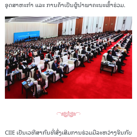
ອຸດສາຫະກຳ ແລະ ການຄ້າເປັນຜູ້ນຳພາຄະນະເຂົ້າຮ່ວມ.
CIIE ເປັນເວທີສາກົນທີ່ສົ່ງເສີມການຮ່ວມມືລະຫວ່າງຈີນກັບ