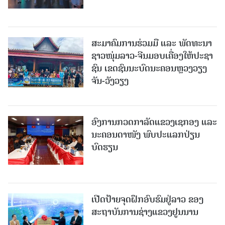
ສະມາຄົມການຮ່ວມມື ແລະ ພັດທະນາ
ຊາວໜຸ່ມລາວ-ຈີນມອບ​ເຄື່ອງ​ໃຫ້​ປະ​ຊາ​
ຊົນ ​ເຂດ​ຊົນ​ນະ​ບົດນະ​ຄອນຫຼວງວຽງ​
ຈັນ-ວັງ​ວຽງ
ອົງການກວດກາລັດແຂວງເຊກອງ ແລະ
ນະຄອນດາໜັງ ພົບປະແລກປ່ຽນ
ບົດຮຽນ
ເປີດປ້າຍຈຸດຝຶກອົບຮົມຢູ່ລາວ ຂອງ
ສະຖາບັນການຊ່າງແຂວງຢູນນານ