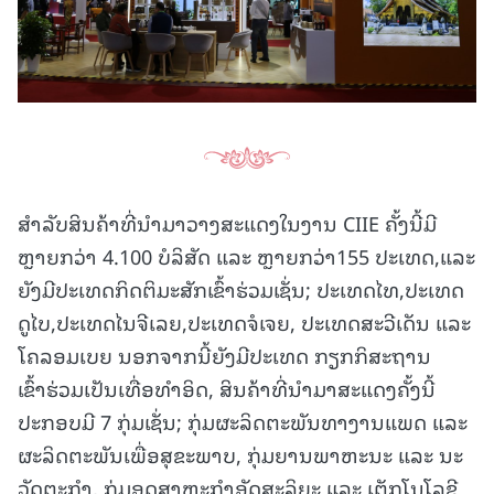
ສຳລັບສິນຄ້າທີ່ນຳມາວາງສະແດງໃນງານ CIIE ຄັ້ງນີ້ມີ
ຫຼາຍກວ່າ 4.100 ບໍລິສັດ ແລະ ຫຼາຍກວ່າ155 ປະເທດ,ແລະ
ຍັງມີປະເທດກິດຕິມະສັກເຂົ້າຮ່ວມເຊັ່ນ; ປະເທດໄທ,ປະເທດ
ດູໄບ,ປະເທດໄນຈີເລຍ,ປະເທດຈໍເຈຍ, ປະເທດສະວີເດັນ ແລະ
ໂຄລອມເບຍ ນອກຈາກນີ້ຍັງມີປະເທດ ກຽກກິສະຖານ
ເຂົ້າຮ່ວມເປັນເທື່ອທຳອິດ, ສິນຄ້າທີ່ນຳມາສະແດງຄັ້ງນີ້
ປະກອບມີ 7 ກຸ່ມເຊັ່ນ; ກຸ່ມຜະລິດຕະພັນທາງານແພດ ແລະ
ຜະລິດຕະພັນເພື່ອສຸຂະພາບ, ກຸ່ມຍານພາຫະນະ ແລະ ນະ
ວັດຕະກຳ, ກຸ່ມອຸດສາຫະກຳອັດສະລິຍະ ແລະ ເຕັກໂນໂລຊີ