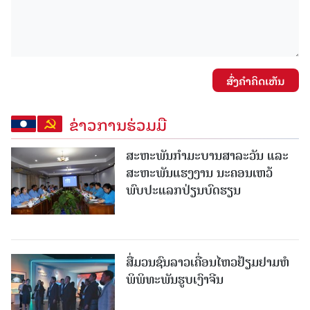
ສົ່ງຄໍາຄິດເຫັນ
ຂ່າວການຮ່ວມມື
ສະຫະພັນກໍາມະບານສາລະວັນ ແລະ
ສະຫະພັນແຮງງານ ນະຄອນເຫວ້
ພົບປະແລກປ່ຽນບົດຮຽນ
ສື່ມວນຊົນລາວເຄື່ອນໄຫວຢ້ຽມຢາມຫໍ
ພິພິທະພັນຮູບເງົາຈີນ