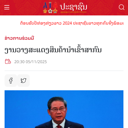
ຕ້ອນຮັບປີທ່ອງທ່ຽວລາວ 2024 ປະຊາຊົນລາວທຸກຄົນຈົ່ງພ້ອມເປັນເຈົ້າ
ຂ່າວການຮ່ວມມື
ງານວາງສະແດງສິນຄ້ານຳເຂົ້າສາກົນ
20:30 05/11/2025