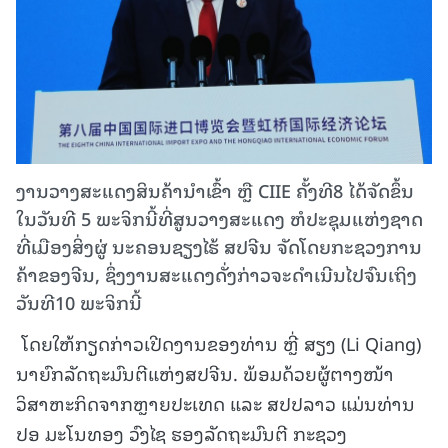
ງານວາງສະແດງສິນຄ້ານຳເຂົ້າ ຫຼື CIIE ຄັ້ງທີ8 ໄດ້ຈັດຂຶ້ນ
ໃນວັນທີ 5 ພະຈິກນີ້ທີ່ສູນວາງສະແດງ ຫໍປະຊຸມແຫ່ງຊາດ
ທີ່ເມືອງສິ່ງຜູ່ ນະຄອນຊຽງໄຮ້ ສປຈີນ ຈັດໂດຍກະຊວງການ
ຄ້າຂອງຈີນ, ຊຶ່ງງານສະແດງດັ່ງກ່າວຈະດຳເນີນໄປຈົນເຖິງ
ວັນທີ10 ພະຈິກນີ້
ໂດຍໃຫ້ກຽດກ່າວເປີດງານຂອງທ່ານ ຫຼີ່ ສຽງ (Li Qiang)
ນາຍົກລັດຖະມົນຕີແຫ່ງສປຈີນ. ພ້ອມດ້ວຍຜູ້ຕາງໜ້າ
ວິສາຫະກິດຈາກຫຼາຍປະເທດ ແລະ ສປປລາວ ແມ່ນທ່ານ
ປອ ມະໂນທອງ ວົງໄຊ ຮອງລັດຖະມົນຕີ ກະຊວງ