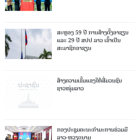
ສະຫຼອງ 59 ປີ ການສ້າງຕັ້ງອາຊຽນ
ແລະ 29 ປີ ສປປ ລາວ ເຂົ້າເປັນ
ສະມາຊິກອາຊຽນ
ສ້າງຄວາມເຂັ້ມແຂງໃຫ້ສື່ມວນຊົນ
ຊາວໜຸ່ມລາວ
ກອງປະຊຸມຄະນະກຳມະການຮ່ວມມື
ລາວ-ຫວຽດນາມ