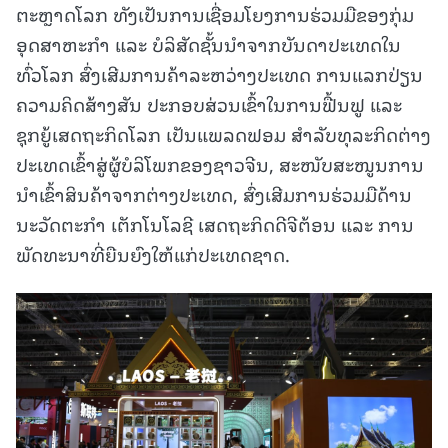
ຕະຫຼາດໂລກ ທັງເປັນການເຊື່ອມໂຍງການຮ່ວມມືຂອງກຸ່ມ
ອຸດສາຫະກຳ ແລະ ບໍລິສັດຊັ້ນນຳຈາກບັນດາປະເທດໃນ
ທົ່ວໂລກ ສົ່ງເສີມການຄ້າລະຫວ່າງປະເທດ ການແລກປ່ຽນ
ຄວາມຄິດສ້າງສັນ ປະກອບສ່ວນເຂົ້າໃນການຟື້ນຟູ ແລະ
ຊຸກຍູ້ເສດຖະກິດໂລກ ເປັນແພລດຟອມ ສຳລັບທຸລະກິດຕ່າງ
ປະເທດເຂົ້າສູ່ຜູ້ບໍລິໂພກຂອງຊາວຈີນ, ສະໜັບສະໜູນການ
ນຳເຂົ້າສິນຄ້າຈາກຕ່າງປະເທດ, ສົ່ງເສີມການຮ່ວມມືດ້ານ
ນະວັດຕະກຳ ເຕັກໂນໂລຊີ ເສດຖະກິດດີຈີຕ້ອນ ແລະ ການ
ພັດທະນາທີ່ຍືນຍົງໃຫ້ແກ່ປະເທດຊາດ.