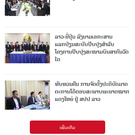
ລາວ-ຍີ່ປຸ່ນ ລົງນາມເອກະສານ
ແລກປ່ຽນສະບັບປັບປຸງສໍາລັບ
ໂຄງການປັບປຸງສະໜາມບິນສາກົນວັດ
ໄຕ
ທົບທວນຄືນ ການຈັດຕັ້ງປະຕິບັດມາດ
ຕະການໂຕ້ຕອບສະພາບພະຍາດໝາກ
ແດງໃຫຍ່ ຢູ່ ສປປ ລາວ
ເພີ່ມເຕີມ