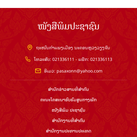
ໜັງສືພິມປະຊາຊົນ
ຖະໜົນກຳແພງເມືອງ ນະຄອນຫຼວງວຽງຈັນ
ໂທລະສັບ: 021336111 - ແຟັກ: 021336113
ອີເມວ:
pasaxonn@yahoo.com
ສຳ​ນັກ​ຂ່າວ​ສານ​ທີ່​ສຳ​ຄັນ​
ຄະນະໂຄສະນາອົບຮົມ​ສູນ​ກາງ​ພັກ
ໜັງສືພິມ ປະ​ຊາ​ຊົນ
ສຳ​ນັກ​ງານ​ທີ່​ສຳ​ຄັນ
ສຳ​ນັກ​ງານ​ປະ​ທານ​ປະ​ເທດ