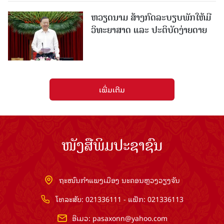
ຫວຽດນາມ ສ້າງກົດລະບຽບພັກໃຫ້ມີ
ວິທະຍາສາດ ແລະ ປະຕິບັດງ່າຍດາຍ
ເພີ່ມເຕີມ
ໜັງສືພິມປະຊາຊົນ
ຖະໜົນກຳແພງເມືອງ ນະຄອນຫຼວງວຽງຈັນ
ໂທລະສັບ: 021336111 - ແຟັກ: 021336113
ອີເມວ:
pasaxonn@yahoo.com