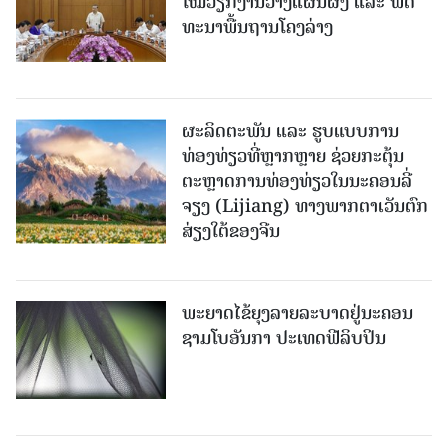
ໃໝ່​ວຽກ​ງານ​ວາງ​ແຜນ​ຜັງ ແລະ ​ພັດ​
ທະ​ນາ​ພື້ນ​ຖານ​ໂຄງ​ລ່າງ
ຜະລິດຕະພັນ ແລະ ຮູບແບບການ
ທ່ອງທ່ຽວທີ່ຫຼາກຫຼາຍ ຊ່ວຍກະຕຸ້ນ
ຕະຫຼາດການທ່ອງທ່ຽວໃນນະຄອນລີ່
ຈຽງ (Lijiang) ທາງພາກຕາເວັນຕົກ
ສ່ຽງໃຕ້ຂອງຈີນ
ພະຍາດໄຂ້ຍຸງລາຍລະບາດຢູ່ນະຄອນ
ຊາມໂບ​ອັນກາ ປະເທດຟີລິບປິນ