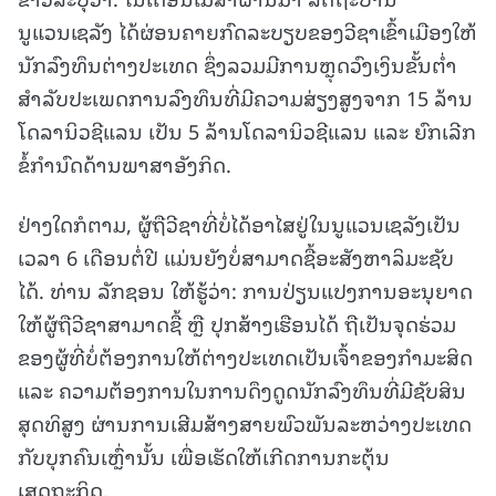
ນູແວນເຊລັງ ໄດ້ຜ່ອນຄາຍກົດລະບຽບຂອງວີຊາເຂົ້າເມືອງໃຫ້
ນັກລົງທຶນຕ່າງປະເທດ ຊຶ່ງລວມມີການຫຼຸດວົງເງິນຂັ້ນຕໍ່າ
ສໍາລັບປະເພດການລົງທຶນທີ່ມີຄວາມສ່ຽງສູງຈາກ 15 ລ້ານ
ໂດລານິວຊີແລນ ເປັນ 5 ລ້ານໂດລານິວຊີແລນ ແລະ ຍົກເລີກ
ຂໍ້ກໍານົດດ້ານພາສາອັງກິດ.
ຢ່າງໃດກໍຕາມ, ຜູ້ຖືວີຊາທີ່ບໍ່ໄດ້ອາໄສຢູ່ໃນນູແວນເຊລັງເປັນ
ເວລາ 6 ເດືອນຕໍ່ປີ ແມ່ນຍັງບໍ່ສາມາດຊື້ອະສັງຫາລິມະຊັບ
ໄດ້. ທ່ານ ລັກຊອນ ໃຫ້ຮູ້ວ່າ: ການປ່ຽນແປງການອະນຸຍາດ
ໃຫ້ຜູ້ຖືວີຊາສາມາດຊື້ ຫຼື ປຸກສ້າງເຮືອນໄດ້ ຖືເປັນຈຸດຮ່ວມ
ຂອງຜູ້ທີ່ບໍ່ຕ້ອງການໃຫ້ຕ່າງປະເທດເປັນເຈົ້າຂອງກຳມະສິດ
ແລະ ຄວາມຕ້ອງການໃນການດຶງດູດນັກລົງທຶນທີ່ມີຊັບສິນ
ສຸດທິສູງ ຜ່ານການເສີມສ້າງສາຍພົວພັນລະຫວ່າງປະເທດ
ກັບບຸກຄົນເຫຼົ່ານັ້ນ ເພື່ອເຮັດໃຫ້ເກີດການກະຕຸ້ນ
ເສດຖະກິດ.