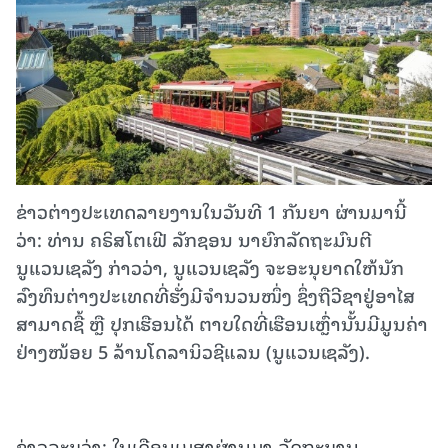
ຂ່າວຕ່າງປະເທດລາຍງານ​ໃນ​ວັນ​ທີ 1 ກັນຍາ ຜ່ານມານີ້​
ວ່າ: ​ທ່ານ ຄຣິສໂຕເຟີ ລັກຊອນ ນາຍົກລັດຖະມົນຕີ
ນູແວນເຊລັງ ກ່າວວ່າ, ນູແວນເຊລັງ ຈະອະນຸຍາດໃຫ້ນັກ
ລົງທຶນຕ່າງປະເທດທີ່ຮັ່ງມີຈຳນວນໜຶ່ງ ຊຶ່ງຖືວີຊາຢູ່ອາໄສ
ສາມາດຊື້ ຫຼື ປຸກເຮືອນໄດ້ ຕາບໃດທີ່ເຮືອນເຫຼົ່ານັ້ນມີມູນຄ່າ
ຢ່າງໜ້ອຍ 5 ລ້ານໂດລານິວຊີແລນ (ນູແວນເຊລັງ).
ຂ່າວລະບຸວ່າ: ໃນເດືອນເມສາຜ່ານມາ ລັດຖະບານ