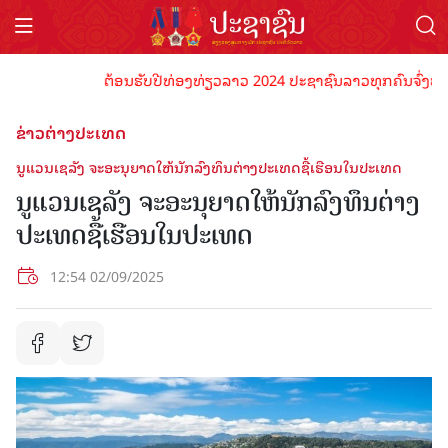
ຕ້ອນຮັບປີທ່ອງທ່ຽວລາວ 2024 ປະຊາຊົນລາວທຸກຄົນຈົ່ງພ້ອມເປັ
ຂ່າວຕ່າງປະເທດ
ນູແວນເຊລັງ ຈະອະນຸຍາດໃຫ້ນັກລົງທຶນຕ່າງປະເທດຊື້ເຮືອນໃນປະເທດ
ນູແວນເຊລັງ ຈະອະນຸຍາດໃຫ້ນັກລົງທຶນຕ່າງ
ປະເທດຊື້ເຮືອນໃນປະເທດ
12:54 02/09/2025