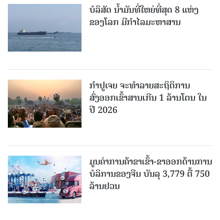
ບໍລິສັດ ນ້ຳມັນທີ່ໃຫຍ່ທີ່ສຸດ 8 ແຫ່ງ
ຂອງໂລກ ມີກຳໄລມະຫາສານ
ກຳປູເຈຍ ຈະທຳລາຍສະຖິຕິການ
ສົ່ງອອກເຂົ້າສານເກີນ 1 ລ້ານໂຕນ ໃນ
ປີ 2026
ມູນຄ່າການຄ້າຂາເຂົ້າ-ຂາອອກດ້ານການ
ບໍລິການຂອງຈີນ ບັນລຸ 3,779 ຕື້ 750
ລ້ານຢວນ