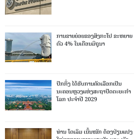
ການຂາຍຍ່ອຍຂອງສິງກະໂປ ຂະຫຍາຍ
ຕົວ 4% ໃນເດືອນມິຖຸນາ
ປັກກິ່ງ ໄດ້ຮັບການຄັດເລືອກເປັນ
ນະຄອນຫຼວງແຫ່ງສະຖາປັດຕະຍະກຳ
ໂລກ ປະຈຳປີ 2029
ທ່ານ ໂຕ​ເລິມ ເນັ້ນໜັກ ຕ້ອງ​ປ່ຽນ​ແປງ​