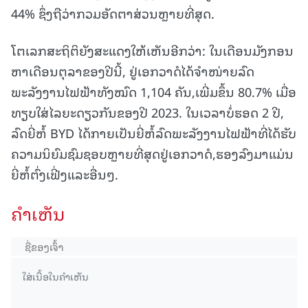
44% ຊຶ່ງຖືວ່າກວມອັດຕາສ່ວນຫຼາຍທີ່ສຸດ.
ໂຕເລກສະຖິຕິຍັງສະແດງໃຫ້ເຫັນອີກວ່າ: ໃນເດືອນມັງກອນ
ຫາເດືອນຕຸລາຂອງປີນີ້, ຢູ່ເອກວາດໍໄດ້ຈຳໜ່າຍລົດ
ພະລັງງານໄຟຟ້າທັງໝົດ 1,104 ຄັນ,ເພີ່ມຂຶ້ນ 80.7% ເມື່ອ
ທຽບໃສ່ໄລຍະດຽວກັນຂອງປີ 2023. ໃນເວລາບໍ່ຮອດ 2 ປີ,
ລົດຍີ່ຫໍ້ BYD ໄດ້ກາຍເປັນຍີ່ຫໍ້ລົດພະລັງງານໄຟຟ້າທີ່ໄດ້ຮັບ
ຄວາມນິຍົມຊົມຊອບຫຼາຍທີ່ສຸດຢູ່ເອກວາດໍ,ຮອງລົງມາແມ່ນ
ຍີ່ຫໍ້ຕົ່ງເຟີ່ງແລະອື່ນໆ.
ຄໍາເຫັນ