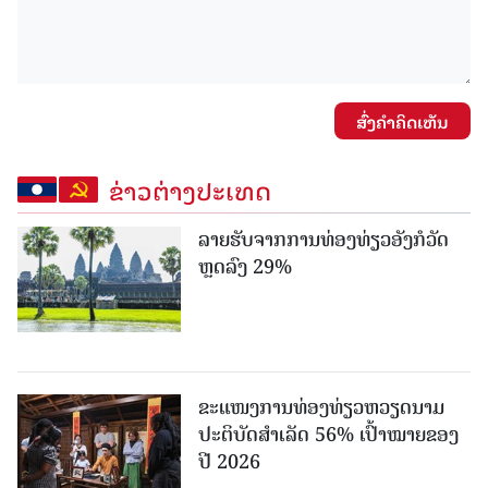
ສົ່ງຄໍາຄິດເຫັນ
ຂ່າວຕ່າງປະເທດ
ລາຍຮັບຈາກການທ່ອງທ່ຽວອັງກໍວັດ
ຫຼດລົງ 29%
ຂະ​ແໜງ​ການ​ທ່ອງ​ທ່ຽວຫວຽດນາມ ​
ປະ​ຕິ​ບັດ​ສຳ​ເລັດ 56% ເປົ້າ​ໝາຍຂອງ
ປີ 2026