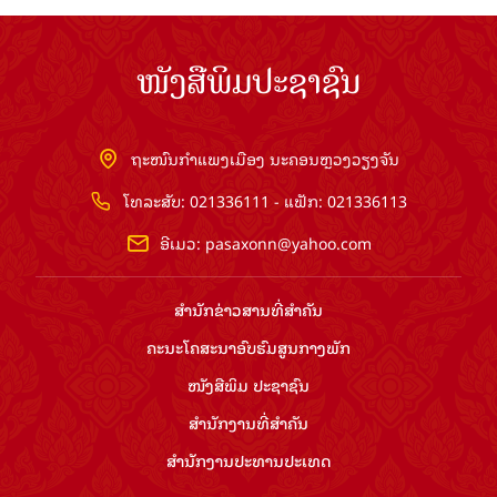
ໜັງສືພິມປະຊາຊົນ
ຖະໜົນກຳແພງເມືອງ ນະຄອນຫຼວງວຽງຈັນ
ໂທລະສັບ: 021336111 - ແຟັກ: 021336113
ອີເມວ:
pasaxonn@yahoo.com
ສຳ​ນັກ​ຂ່າວ​ສານ​ທີ່​ສຳ​ຄັນ​
ຄະນະໂຄສະນາອົບຮົມ​ສູນ​ກາງ​ພັກ
ໜັງສືພິມ ປະ​ຊາ​ຊົນ
ສຳ​ນັກ​ງານ​ທີ່​ສຳ​ຄັນ
ສຳ​ນັກ​ງານ​ປະ​ທານ​ປະ​ເທດ