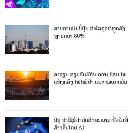
ສາຍການບິນຍີ່ປຸ່ນ ກຳໄລສຸດທິຫຼຸດລົງ
ຫຼາຍກວ່າ 80%
ອາຊຽນ ກຽມຮັບມືກັບ ຄວາມຮ້ອນ ໄພ
ແຫ້ງແລ້ງ ໄຟໄໝ້ປ່າ ແລະ ໝອກຄວັນ
ອີຢູ ນຳໃຊ້ຂໍ້ກຳນົດຕິດສະແຕມເນື້ອໃນທີ່
ສ້າງຂຶ້ນໂດຍ AI