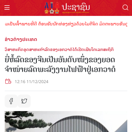
ປັນເຈົ້າພາບທີ່ດີ ຕ້ອນຮັບນັກທ່ອງທ່ຽວດ້ວຍໄມຕີຈິດ ມິດຕະພາບອັນດູດດື່ມ 
ຂ່າວຕ່າງປະເທດ
ວິສາຫະກິດອຸດສາຫະກຳລົດຂອງເອກວາດໍໄດ້ເປີດເຜີຍໂຕເລກສະຖິຕິ
ຍີ່ຫໍ້ລົດຂອງຈີນເປັນອັນດັບໜຶ່ງຂອງຍອດ
ຈຳໜ່າຍລົດພະລັງງານໄຟຟ້າຢູ່ເອກວາດໍ
12:16 11/12/2024