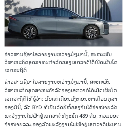
ຂ່າວສານຊີອາໄອລາຍງານຫວ່າງມໍ່ໆມານີ້, ສະຫະພັນ
ວິສາຫະກິດອຸດສາຫະກຳລົດຂອງເອກວາດໍໄດ້ເປີດເຜີຍໂຕ
ເລກສະຖິຕິ
ຂ່າວສານຊີອາໄອລາຍງານຫວ່າງມໍ່ໆມານີ້, ສະຫະພັນ
ວິສາຫະກິດອຸດສາຫະກຳລົດຂອງເອກວາດໍໄດ້ເປີດເຜີຍໂຕ
ເລກສະຖິຕິໃຫ້ຮູ້ວ່າ: ນັບແຕ່ເດືອນມັງກອນຫາເດືອນຕຸລາ
ຂອງປີນີ້, ລົດ BYD ທີ່ເປັນລົດຍີ່ຫໍ້ຂອງຈີນໄດ້ຈຳໜ່າຍລົດ
ພະລັງງານໄຟຟ້າຢູ່ເອກວາດໍທັງໝົດ 489 ຄັນ, ກວມຍອດ
ຈຳໜ່າຍລວມຂອງລົດພະລັງງານໄຟຟ້າຢູ່ເອກວາດໍປະມານ