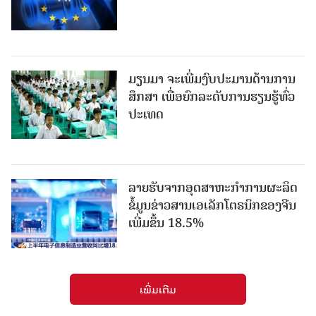
ມຽນມາ ຈະເພີ່ມງົບປະມານດ້ານການ
ສຶກສາ ເພື່ອຍົກລະດັບການຮຽນຮູ້ທົ່ວ
ປະເທດ
ລາຍ​ຮັບ​ຈາກ​ອຸດ​ສາ​ຫະ​ກຳ​ການ​ຜະ​ລິດ​
ຂໍ້ມູນຂ່າວສານ​ເອ​ເລັກ​ໂຕ​ຣ​ນິກ​ຂອງ​ຈີນ​ ​
ເພີ່ມຂຶ້ນ 18.5%
ເພີ່ມເຕີມ