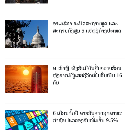
ອາເມຣິກາ ຈະປິດສະຖານທູດ ແ​ລະ
ສະຖານກົງສູນ 5 ແຫ່ງ​ຢູ່​ຕ່າງ​ປະ​ເທດ
ສ ເກົາຫຼີ ເລັ່ງຮັບມືກັບຄື້ນຄວາມຮ້ອນ
ຫຼັງຈາກມີຜູ້ເສຍຊີວິດເພີ່ມຂຶ້ນເປັນ 16
ຄົນ
6 ເດືອນຕົ້ນປີ ລາຍຮັບຈາກອຸດສາຫະ
ກຳຊັອຟແວຂອງຈີນເພີ່ມຂຶ້ນ 9.5%