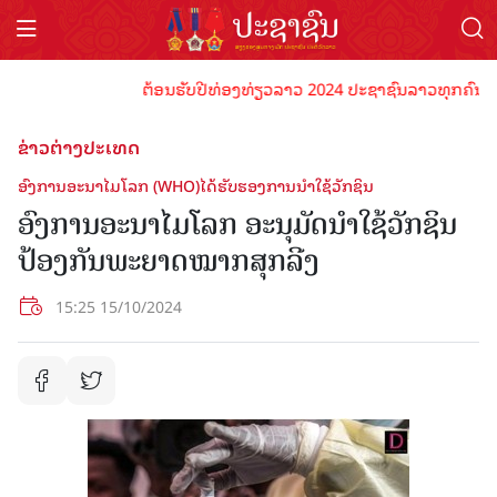
ຕ້ອນຮັບປີທ່ອງທ່ຽວລາວ 2024 ປະຊາຊົນລາວທຸກຄົນຈົ່ງພ້ອ
ຂ່າວຕ່າງປະເທດ
ອົງການອະນາໄມໂລກ (WHO)ໄດ້ຮັບຮອງການນໍາໃຊ້ວັກຊິນ
ອົງການອະນາໄມໂລກ ອະນຸມັດນໍາໃຊ້ວັກຊິນ
ປ້ອງກັນພະຍາດໝາກສຸກລີງ
15:25 15/10/2024