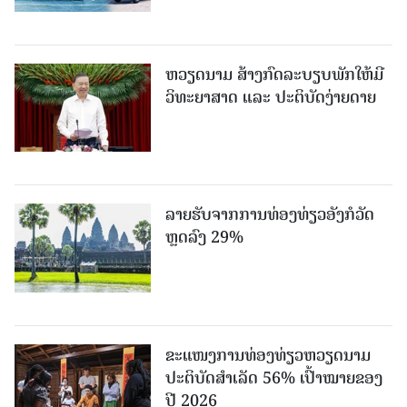
ຫວຽດນາມ ສ້າງກົດລະບຽບພັກໃຫ້ມີ
ວິທະຍາສາດ ແລະ ປະຕິບັດງ່າຍດາຍ
ລາຍຮັບຈາກການທ່ອງທ່ຽວອັງກໍວັດ
ຫຼດລົງ 29%
ຂະ​ແໜງ​ການ​ທ່ອງ​ທ່ຽວຫວຽດນາມ ​
ປະ​ຕິ​ບັດ​ສຳ​ເລັດ 56% ເປົ້າ​ໝາຍຂອງ
ປີ 2026