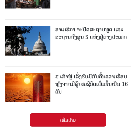
ອາເມຣິກາ ຈະປິດສະຖານທູດ ແ​ລະ
ສະຖານກົງສູນ 5 ແຫ່ງ​ຢູ່​ຕ່າງ​ປະ​ເທດ
ສ ເກົາຫຼີ ເລັ່ງຮັບມືກັບຄື້ນຄວາມຮ້ອນ
ຫຼັງຈາກມີຜູ້ເສຍຊີວິດເພີ່ມຂຶ້ນເປັນ 16
ຄົນ
ເພີ່ມເຕີມ