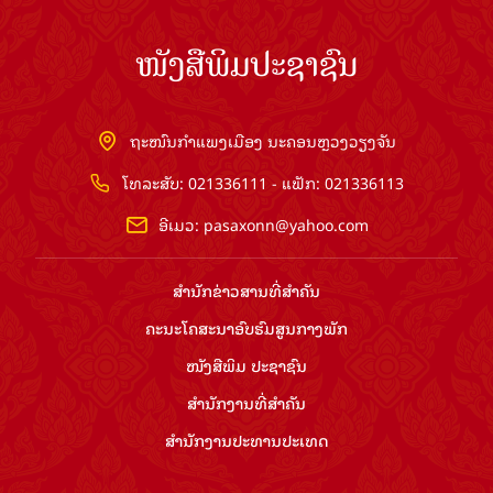
ໜັງສືພິມປະຊາຊົນ
ຖະໜົນກຳແພງເມືອງ ນະຄອນຫຼວງວຽງຈັນ
ໂທລະສັບ: 021336111 - ແຟັກ: 021336113
ອີເມວ:
pasaxonn@yahoo.com
ສຳ​ນັກ​ຂ່າວ​ສານ​ທີ່​ສຳ​ຄັນ​
ຄະນະໂຄສະນາອົບຮົມ​ສູນ​ກາງ​ພັກ
ໜັງສືພິມ ປະ​ຊາ​ຊົນ
ສຳ​ນັກ​ງານ​ທີ່​ສຳ​ຄັນ
ສຳ​ນັກ​ງານ​ປະ​ທານ​ປະ​ເທດ