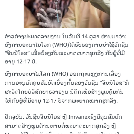
ຂ່າວຕ່າງປະເທດລາຍງານ ໃນວັນທີ 14 ຕຸລາ ຜ່ານມາວ່າ:
ອົງການອະນາໄມໂລກ (WHO)ໄດ້ຮັບຮອງການນໍາໃຊ້ວັກຊິນ
“ຈີນນີໂອສ” ເພື່ອປ້ອງກັນພະຍາດໝາກສຸກລີງ ກັບຜູ້ທີ່ມີ
ອາຍຸ 12-17 ປີ.
ອົງການອະນາໄມໂລກ (WHO) ອອກຖະແຫຼງການເລື່ອງ
ການອະນຸມັດຄຸນສົມບັດເບື້ອງຕົ້ນຂອງວັັນຊີນ “ຈີນນີໂອສ”ທີ່
ຜະລິດໂດຍບໍລິສັດບາຣວາຣຽນ ນໍດິກເພື່ອສ້າງພູມຄຸ້ມກັນ
ໃຫ້ກັບຜູ້ທີ່ມີອາຍຸ 12-17 ປີຈາກພະຍາດໝາກສຸກລີງ.
ປັດຈຸບັນ, ວັັນຊີນຈີນນີໂອສ ຫຼື Imvanexຊຶ່ງມີຄຸນສົມບັດ
ສາມາດສ້າງພູມຕ້ານທານຕໍ່ພະຍາດໝາກສຸກລີງ ຫຼື