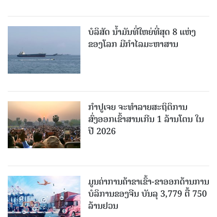
ບໍລິສັດ ນ້ຳມັນທີ່ໃຫຍ່ທີ່ສຸດ 8 ແຫ່ງ
ຂອງໂລກ ມີກຳໄລມະຫາສານ
ກຳປູເຈຍ ຈະທຳລາຍສະຖິຕິການ
ສົ່ງອອກເຂົ້າສານເກີນ 1 ລ້ານໂຕນ ໃນ
ປີ 2026
ມູນຄ່າການຄ້າຂາເຂົ້າ-ຂາອອກດ້ານການ
ບໍລິການຂອງຈີນ ບັນລຸ 3,779 ຕື້ 750
ລ້ານຢວນ