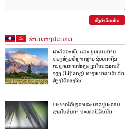
ສົ່ງຄໍາຄິດເຫັນ
ຂ່າວຕ່າງປະເທດ
ຜະລິດຕະພັນ ແລະ ຮູບແບບການ
ທ່ອງທ່ຽວທີ່ຫຼາກຫຼາຍ ຊ່ວຍກະຕຸ້ນ
ຕະຫຼາດການທ່ອງທ່ຽວໃນນະຄອນລີ່
ຈຽງ (Lijiang) ທາງພາກຕາເວັນຕົກ
ສ່ຽງໃຕ້ຂອງຈີນ
ພະຍາດໄຂ້ຍຸງລາຍລະບາດຢູ່ນະຄອນ
ຊາມໂບ​ອັນກາ ປະເທດຟີລິບປິນ