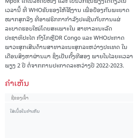
Mpox ໄດ້ໃນລະດັບໜຶ່ງ ແລະ ເປັນວັກຊິນພຽງໂຕດຽວໃນ
ເວລານີ້ ທີ່ WHOຮັບຮອງໃຫ້ໃຊ້ງານ ເພື່ອປ້ອງກັນພະຍາດ
ໝາກສຸກລີງ ທີ່ອາຟຣິກກາກຳລັງປະເຊີນກັບການແຜ່
ລະບາດຮອບໃໝ່ໂດຍສະເພາະໃນ ສາທາລະນະລັດ
ປະຊາທິປະໄຕ ກົງໂກຫຼືDR Congo ແລະ WHOປະກາດ
ພາວະສຸກເສີນດ້ານສາທາລະນະສຸກລະຫວ່າງປະເທດ ໃນ
ເດືອນສິງຫາຜ່ານມາ ຊຶ່ງເປັນຄັ້ງທີສອງ ພາຍໃນໄລຍະເວລາ
ພຽງ 2 ປີ ຕໍ່ຈາກການປະກາດລະຫວ່າງປີ 2022-2023.
ຄໍາເຫັນ