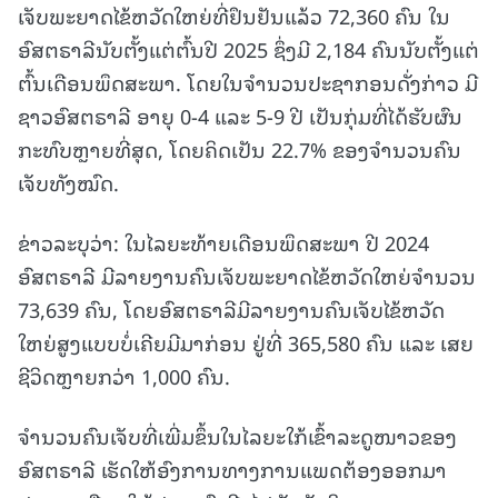
ເຈັບພະຍາດໄຂ້ຫວັດໃຫຍ່ທີ່ຢຶນຢັນແລ້ວ 72,360 ຄົນ ໃນ
ອົສຕຣາລີນັບຕັ້ງແຕ່ຕົ້ນປີ 2025 ຊຶ່ງມີ 2,184 ຄົນນັບຕັ້ງແຕ່
ຕົ້ນເດືອນພຶດສະພາ. ໂດຍໃນຈໍານວນປະຊາກອນດັ່ງກ່າວ ມີ
ຊາວອົສຕຣາລີ ອາຍຸ 0-4 ແລະ 5-9 ປີ ເປັນກຸ່ມທີ່ໄດ້ຮັບຜົນ
ກະທົບຫຼາຍທີ່ສຸດ, ໂດຍຄິດເປັນ 22.7% ຂອງຈຳນວນຄົນ
ເຈັບທັງໝົດ.
ຂ່າວລະບຸວ່າ: ໃນໄລຍະທ້າຍເດືອນພຶດສະພາ ປີ 2024
ອົສຕຣາລີ ມີລາຍງານຄົນເຈັບພະຍາດໄຂ້ຫວັດໃຫຍ່ຈຳນວນ
73,639 ຄົນ, ໂດຍອົສຕຣາລີມີລາຍງານຄົນເຈັບໄຂ້ຫວັດ
ໃຫຍ່ສູງແບບບໍ່ເຄີຍມີມາກ່ອນ ຢູ່ທີ່ 365,580 ຄົນ ແລະ ເສຍ
ຊີວິດຫຼາຍກວ່າ 1,000 ຄົນ.
ຈຳນວນຄົນເຈັບທີ່ເພີ່ມຂຶ້ນໃນໄລຍະໃກ້ເຂົ້າລະດູໜາວຂອງ
ອົສຕຣາລີ ເຮັດໃຫ້ອົງການທາງການແພດຕ້ອງອອກມາ