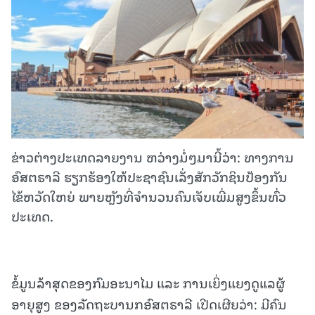
ຂ່າວຕ່າງປະເທດລາຍງານ ຫວ່າງມໍ່ໆມານີ້ວ່າ: ທາງການ
ອົສຕຣາລີ ຮຽກຮ້ອງໃຫ້ປະຊາຊົນເລັ່ງສັກວັກຊິນປ້ອງກັນ
ໄຂ້ຫວັດໃຫຍ່ ພາຍຫຼັງທີ່ຈຳນວນຄົນເຈັບເພີ່ມສູງຂຶ້ນທົ່ວ
ປະເທດ.
ຂໍ້ມູນລ້າສຸດຂອງກົມອະນາໄມ ແລະ ການເຍິ່ງແຍງດູແລຜູ້
ອາຍຸສູງ ຂອງລັດຖະບານກອົສຕຣາລີ ເປີດເຜີຍວ່າ: ມີຄົນ