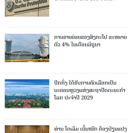
ການຂາຍຍ່ອຍຂອງສິງກະໂປ ຂະຫຍາຍ
ຕົວ 4% ໃນເດືອນມິຖຸນາ
ປັກກິ່ງ ໄດ້ຮັບການຄັດເລືອກເປັນ
ນະຄອນຫຼວງແຫ່ງສະຖາປັດຕະຍະກຳ
ໂລກ ປະຈຳປີ 2029
ທ່ານ ໂຕ​ເລິມ ເນັ້ນໜັກ ຕ້ອງ​ປ່ຽນ​ແປງ​