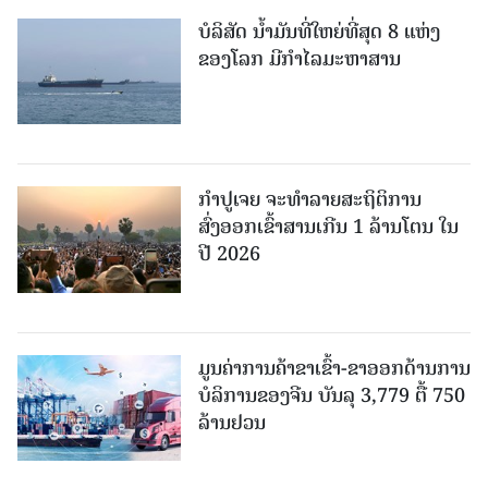
ບໍລິສັດ ນ້ຳມັນທີ່ໃຫຍ່ທີ່ສຸດ 8 ແຫ່ງ
ຂອງໂລກ ມີກຳໄລມະຫາສານ
ກຳປູເຈຍ ຈະທຳລາຍສະຖິຕິການ
ສົ່ງອອກເຂົ້າສານເກີນ 1 ລ້ານໂຕນ ໃນ
ປີ 2026
ມູນຄ່າການຄ້າຂາເຂົ້າ-ຂາອອກດ້ານການ
ບໍລິການຂອງຈີນ ບັນລຸ 3,779 ຕື້ 750
ລ້ານຢວນ