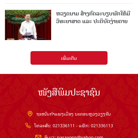
ຫວຽດນາມ ສ້າງກົດລະບຽບພັກໃຫ້ມີ
ວິທະຍາສາດ ແລະ ປະຕິບັດງ່າຍດາຍ
ເພີ່ມເຕີມ
ໜັງສືພິມປະຊາຊົນ
ຖະໜົນກຳແພງເມືອງ ນະຄອນຫຼວງວຽງຈັນ
ໂທລະສັບ: 021336111 - ແຟັກ: 021336113
ອີເມວ:
pasaxonn@yahoo.com