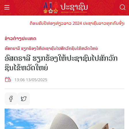
ຕ້ອນຮັບປີທ່ອງທ່ຽວລາວ 2024 ປະຊາຊົນລາວທຸກຄົນຈົ່ງພ້ອມເປັ
ຂ່າວຕ່າງປະເທດ
ອົສຕຣາລີ ຮຽກຮ້ອງໃຫ້ປະຊາຊົນໄປສັກວັກຊິນໄຂ້ຫວັດໃຫຍ່
ອົສຕຣາລີ ຮຽກຮ້ອງໃຫ້ປະຊາຊົນໄປສັກວັກ
ຊິນໄຂ້ຫວັດໃຫຍ່
13:06 13/05/2025