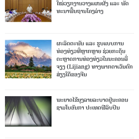
ໃໝ່​ວຽກ​ງານ​ວາງ​ແຜນ​ຜັງ ແລະ ​ພັດ​
ທະ​ນາ​ພື້ນ​ຖານ​ໂຄງ​ລ່າງ
ຜະລິດຕະພັນ ແລະ ຮູບແບບການ
ທ່ອງທ່ຽວທີ່ຫຼາກຫຼາຍ ຊ່ວຍກະຕຸ້ນ
ຕະຫຼາດການທ່ອງທ່ຽວໃນນະຄອນລີ່
ຈຽງ (Lijiang) ທາງພາກຕາເວັນຕົກ
ສ່ຽງໃຕ້ຂອງຈີນ
ພະຍາດໄຂ້ຍຸງລາຍລະບາດຢູ່ນະຄອນ
ຊາມໂບ​ອັນກາ ປະເທດຟີລິບປິນ