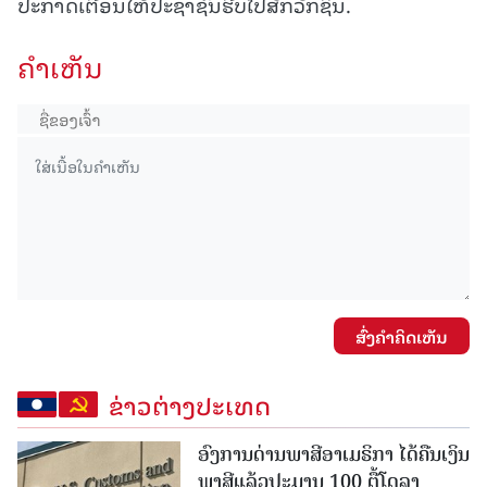
ປະກາດເຕືອນໃຫ້ປະຊາຊົນຮີບໄປສັກວັກຊິນ.
ຄໍາເຫັນ
ສົ່ງຄໍາຄິດເຫັນ
ຂ່າວຕ່າງປະເທດ
ອົງການດ່ານພາສີອາເມຣິກາ ໄດ້ຄືນເງິນ
ພາສີແລ້ວປະມານ 100 ຕື້ໂດລາ