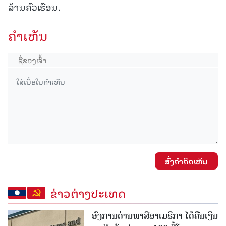
ລ້ານຄົວເຮືອນ.
ຄໍາເຫັນ
ສົ່ງຄໍາຄິດເຫັນ
ຂ່າວຕ່າງປະເທດ
ອົງການດ່ານພາສີອາເມຣິກາ ໄດ້ຄືນເງິນ