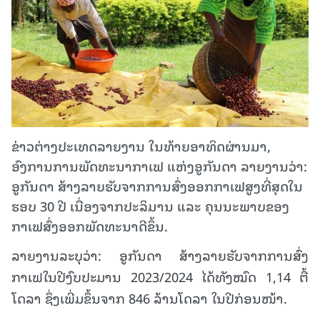
ຂ່າວຕ່າງປະເທດລາຍງານ ໃນທ້າຍອາທິດຜ່ານມາ,
ອົງການການພັດທະນາກາເຟ ແຫ່ງອູກັນດາ ລາຍງານວ່າ:
ອູກັນດາ ສ້າງລາຍຮັບຈາກການສົ່ງອອກກາເຟສູງທີ່ສຸດໃນ
ຮອບ 30 ປີ ເນື່ອງຈາກປະລິມານ ແລະ ຄຸນນະພາບຂອງ
ກາເຟສົ່ງອອກພັດທະນາດີຂຶ້ນ.
ລາຍງານລະບຸວ່າ: ອູກັນດາ ສ້າງລາຍຮັບຈາກການສົ່ງ
ກາເຟໃນປີງົບປະມານ 2023/2024 ໄດ້ທັງໝົດ 1,14 ຕື້
ໂດລາ ຊຶ່ງເພີ່ມຂຶ້ນຈາກ 846 ລ້ານໂດລາ ໃນປີກ່ອນໜ້າ.