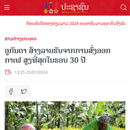
ຕ້ອນຮັບປີທ່ອງທ່ຽວລາວ 2024 ປະຊາຊົນລາວທຸກຄົນຈົ່ງພ້ອມເປັນເ
ຂ່າວຕ່າງປະເທດ
ອູກັນດາ ສ້າງລາຍຮັບຈາກການສົ່ງອອກ
ກາເຟ ສູງທີ່ສຸດໃນຮອບ 30 ປີ
13:25 23/07/2024