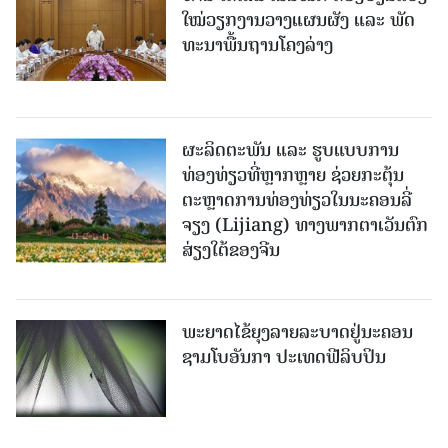
ໃໝ່​ວຽກ​ງານ​ວາງ​ແຜນ​ຜັງ ແລະ ​ພັດ​
ທະ​ນາ​ພື້ນ​ຖານ​ໂຄງ​ລ່າງ
ຜະລິດຕະພັນ ແລະ ຮູບແບບການ
ທ່ອງທ່ຽວທີ່ຫຼາກຫຼາຍ ຊ່ວຍກະຕຸ້ນ
ຕະຫຼາດການທ່ອງທ່ຽວໃນນະຄອນລີ່
ຈຽງ (Lijiang) ທາງພາກຕາເວັນຕົກ
ສ່ຽງໃຕ້ຂອງຈີນ
ພະຍາດໄຂ້ຍຸງລາຍລະບາດຢູ່ນະຄອນ
ຊາມໂບ​ອັນກາ ປະເທດຟີລິບປິນ