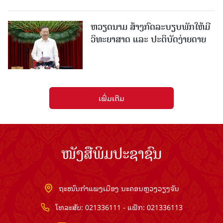
ຫວຽດນາມ ສ້າງກົດລະບຽບພັກໃຫ້ມີ
ວິທະຍາສາດ ແລະ ປະຕິບັດງ່າຍດາຍ
ເພີ່ມເຕີມ
ໜັງສືພິມປະຊາຊົນ
ຖະໜົນກຳແພງເມືອງ ນະຄອນຫຼວງວຽງຈັນ
ໂທລະສັບ: 021336111 - ແຟັກ: 021336113