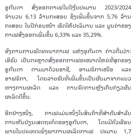
ອູກັນດາ ສົ່ງອອກກາເຟໃນປີງົບປະມານ 2023/2024
ຈຳນວນ 6,13 ລ້ານກະສອບ ຊຶ່ງເພີ່ມຂຶ້ນຈາກ 5,76 ລ້ານ
ກະສອບ ໃນປີກ່ອນໜ້າ ເຮັດໃຫ້ປະລິມານ ແລະ ມູນຄ່າຂອງ
ກາເຟສົ່ງອອກເພີ່ມຂຶ້ນ 6,33% ແລະ 35,29%.
ອົງການການພັດທະນາກາເຟ ແຫ່ງອຸກັນດາ ກ່າວຕື່ມວ່າ:
ເອີຣົບ ເປັນຕະຫຼາດສົ່ງອອກກາເຟຂະໜາດໃຫຍ່ທີ່ສຸດຂອງ
ອູກັນດາ ຕາມມາດ້ວຍອາຊີ, ອາເມຣິກາເໜືອ ແລະ
ອາຟຣິກາ, ໂດຍລາຍຮັບທີ່ເພີ່ມຂຶ້ນເປັນຜົນມາຈາກແນວ
ທາງການຜະລິດ ແລະ ການຈັດການຫຼັງເກັບກ່ຽວຜົນ
ຜະລິດດີຂຶ້ນ.
ອີກຢ່າງໜຶ່ງ, ກາເຟແມ່ນໜຶ່ງໃນສິນຄ້າທີ່ສໍາຄັນສໍາລັບ
ການຫັນປ່ຽນເສດຖະກິດຂອງອູກັນດາ, ໂດຍມີຄົວເຮືອນ
ພາຍໃນປະເທດເພິ່ງພາການຜະລິດກາເຟ ປະມານ 1,7