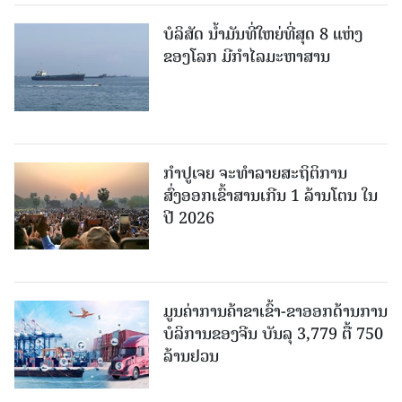
ບໍລິສັດ ນ້ຳມັນທີ່ໃຫຍ່ທີ່ສຸດ 8 ແຫ່ງ
ຂອງໂລກ ມີກຳໄລມະຫາສານ
ກຳປູເຈຍ ຈະທຳລາຍສະຖິຕິການ
ສົ່ງອອກເຂົ້າສານເກີນ 1 ລ້ານໂຕນ ໃນ
ປີ 2026
ມູນຄ່າການຄ້າຂາເຂົ້າ-ຂາອອກດ້ານການ
ບໍລິການຂອງຈີນ ບັນລຸ 3,779 ຕື້ 750
ລ້ານຢວນ