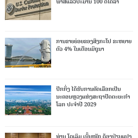
ພາສີແລ້ວປະມານ 100 ຕື້ໂດລາ
ການຂາຍຍ່ອຍຂອງສິງກະໂປ ຂະຫຍາຍ
ຕົວ 4% ໃນເດືອນມິຖຸນາ
ປັກກິ່ງ ໄດ້ຮັບການຄັດເລືອກເປັນ
ນະຄອນຫຼວງແຫ່ງສະຖາປັດຕະຍະກຳ
ໂລກ ປະຈຳປີ 2029
ທ່ານ ໂຕ​ເລິມ ເນັ້ນໜັກ ຕ້ອງ​ປ່ຽນ​ແປງ​