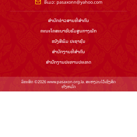
ອີເມວ:
pasaxonn@yahoo.com
ສຳ​ນັກ​ຂ່າວ​ສານ​ທີ່​ສຳ​ຄັນ​
ຄະນະໂຄສະນາອົບຮົມ​ສູນ​ກາງ​ພັກ
ໜັງສືພິມ ປະ​ຊາ​ຊົນ
ສຳ​ນັກ​ງານ​ທີ່​ສຳ​ຄັນ
ສຳ​ນັກ​ງານ​ປະ​ທານ​ປະ​ເທດ
ລິຂະສິດ ©2026 www.pasaxon.org.la. ສະຫງວນໄວ້ເຊິງສິດ
ທັງຫມົດ