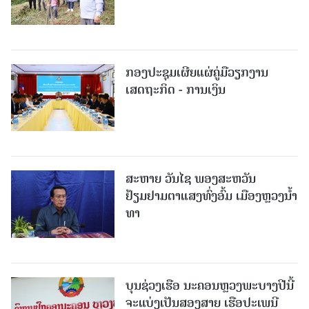
ກອງປະຊຸມເຜີຍແຜ່ຄູ່ມືວຽກງານ
ເສດຖະກິດ - ການເງິນ
ສະຫາຍ ວັນໄຊ ພອງສະຫວັນ
ຢ້ຽມຢາມຕາແສງທົ່ງອົ້ມ ເມືອງຫຼວງນໍ້າ
ທາ
ບຸນຊ່ວງເຮືອ ນະຄອນຫຼວງພະບາງປີນີ້
ຈະແບ່ງເປັນສອງສາຍ ເຮືອປະເພນີ