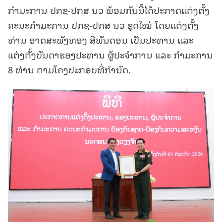
ກຳມະການ ປກຊ-ປກສ ນວ ພ້ອມກັນນີ້ໄດ້ປະກາດແຕ່ງຕັ້ງ
ຄະນະກຳມະການ ປກຊ-ປກສ ນວ ຊຸດໃໝ່ ໂດຍແຕ່ງຕັ້ງ
ທ່ານ ອາດສະພັງທອງ ສີພັນດອນ ເປັນປະທານ ແລະ
ແຕ່ງຕັ້ງບັນດາຮອງປະທານ ຜູ້ປະຈຳການ ແລະ ກຳມະການ
8 ທ່ານ ຕາມໂຄງປະກອບທີ່ກຳນົດ.