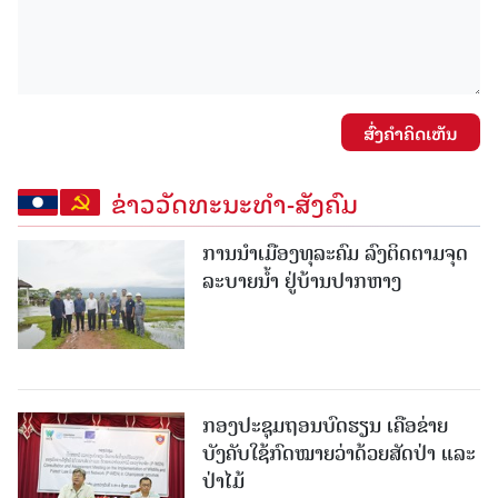
ສົ່ງຄໍາຄິດເຫັນ
ຂ່າວວັດທະນະທຳ-ສັງຄົມ
ການນໍາເມືອງທຸລະຄົມ ລົງຕິດຕາມຈຸດ
ລະບາຍນໍ້າ ຢູ່ບ້ານປາກຫາງ
ກອງປະຊຸມຖອນບົດຮຽນ ເຄືອຂ່າຍ
ບັງຄັບໃຊ້ກົດໝາຍວ່າດ້ວຍສັດປ່າ ແລະ
ປ່າໄມ້