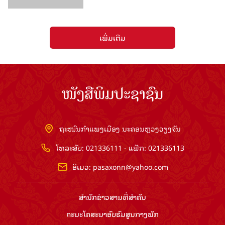
ເພີ່ມເຕີມ
ໜັງສືພິມປະຊາຊົນ
ຖະໜົນກຳແພງເມືອງ ນະຄອນຫຼວງວຽງຈັນ
ໂທລະສັບ: 021336111 - ແຟັກ: 021336113
ອີເມວ:
pasaxonn@yahoo.com
ສຳ​ນັກ​ຂ່າວ​ສານ​ທີ່​ສຳ​ຄັນ​
ຄະນະໂຄສະນາອົບຮົມ​ສູນ​ກາງ​ພັກ
ໜັງສືພິມ ປະ​ຊາ​ຊົນ
ສຳ​ນັກ​ງານ​ທີ່​ສຳ​ຄັນ