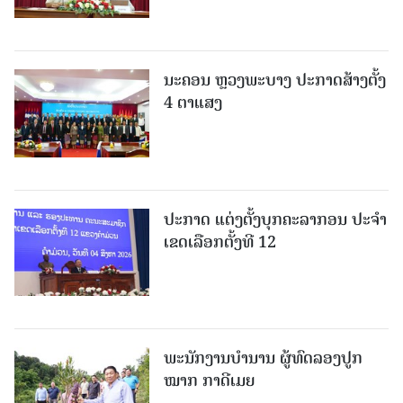
ນະຄອນ ຫຼວງພະບາງ ປະ​ກາດ​ສ້າງ​ຕັ້ງ
4 ຕາແສງ
ປະກາດ ແຕ່ງຕັ້ງບຸກຄະລາກອນ ປະຈໍາ
ເຂດເລືອກຕັ້ງທີ 12
ພະ​ນັກ​ງານ​ບຳ​ນານ ​ຜູ້​ທົດລອງປູກ
ໝາກ ກາດີເມຍ