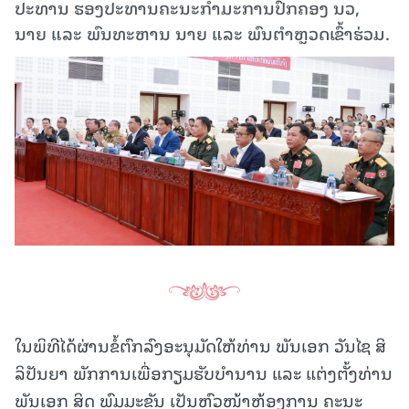
ປະທານ ຮອງປະທານຄະນະກຳມະການປົກຄອງ ນວ,
ນາຍ ແລະ ພົນ​ທະຫານ ນາຍ ແລະ ພົນຕຳຫຼວດເຂົ້າຮ່ວມ.
ໃນພິທີໄດ້ຜ່ານຂໍ້ຕົກລົງອະນຸມັດໃຫ້ທ່ານ ພັນເອກ ວັນໄຊ ສິ
ລິປັນຍາ ພັກການເພື່ອກຽມຮັບບຳນານ ແລະ ແຕ່ງຕັ້ງທ່ານ
ພັນເອກ ສິດ ພົມມະຂັນ ເປັນຫົວໜ້າຫ້ອງການ ຄະນະ