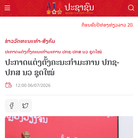
ຕ້ອນຮັບປີທ່ອງທ່ຽວລາວ 2024 ປະຊາຊ
ຂ່າວວັດທະນະທຳ-ສັງຄົມ
ປະກາດແຕ່ງຕັ້ງຄະນະກຳມະການ ປກຊ-ປກສ ນວ ຊຸດໃໝ່
ປະກາດແຕ່ງຕັ້ງຄະນະກຳມະການ ປກຊ-
ປກສ ນວ ຊຸດໃໝ່
12:00 06/07/2026