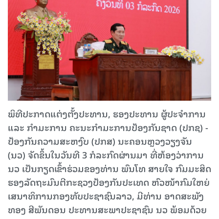
ພິທີປະກາດແຕ່ງຕັ້ງປະທານ, ຮອງປະທານ ຜູ້ປະຈຳການ
ແລະ ກຳມະການ ຄະນະກຳມະການປ້ອງກັນຊາດ (ປກຊ) -
ປ້ອງກັນຄວາມສະຫງົບ (ປກສ) ນະຄອນຫຼວງວຽງຈັນ
(ນວ) ຈັດຂຶ້ນໃນວັນທີ 3 ກໍລະກົດຜ່ານມາ ທີ່ຫ້ອງວ່າການ
ນວ ເປັນກຽດເຂົ້າຮ່ວມຂອງທ່ານ ພົນໂທ ສາຍໃຈ ກົມມະສິດ
ຮອງລັດຖະມົນຕີກະຊວງປ້ອງກັນ​ປະເທດ ຫົວໜ້າກົມໃຫຍ່
ເສນາທິການກອງທັບປະຊາຊົນລາວ, ມີທ່ານ ​ອາດສະພັງ
ທອງ ສີພັນດອນ ປະທານສະພາປະຊາຊົນ ນວ ພ້ອມດ້ວຍ