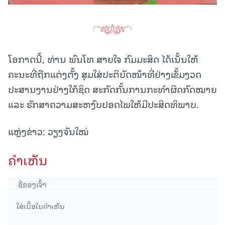
ໂອກາດນີ້, ທ່ານ ພົນໂທ ສາຍໃຈ ກົມມະສິດ ໄດ້ເນັ້ນໃຫ້
ຄະນະທີ່ຖືກແຕ່ງຕັ້ງ ສຸມໃສ່ປະຕິບັດໜ້າທີ່ຢ່າງເຂັ້ມງວດ
ປະສານງານຢ່າງໃກ້ຊິດ ສະກັດກັ້ນການກະທຳຜິດກົດໝາຍ
ແລະ ຮັກສາຄວາມສະຫງົບປອດໄພໃຫ້ມີປະສິດທິພາບ.
ແຫຼ່ງຂ່າວ: ວຽງຈັນໃໝ່
ຄໍາເຫັນ