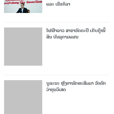
ແລະ ເຮືອກິລາ
ໄຟ​ຟ້າ​ລາວ ສາ​ຂາ​ອັດ​ຕະ​ປື ເກັບ​ກູ້​ໜີ້​
ສິນ ບັນ​ລຸ​ຕາມ​ແຜນ
ບູລະນະ ຫຼັງຄາພັດທະສີມມາ ວັດຄົກ
ວ່າຄຸນວິເສດ