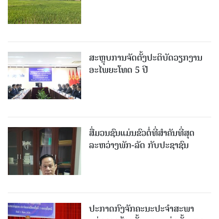
ສະຫຼຸບການຈັດຕັ້ງປະຕິບັດວຽກງານ
ອະໄພຍະໂທດ 5 ປີ
ສື່ມວນຊົນແມ່ນຂົວຕໍ່ທີ່ສໍາຄັນທີ່ສຸດ
ລະຫວ່າງພັກ-ລັດ ກັບປະຊາຊົນ
ປະກາດກົງຈັກຄະນະປະຈໍາສະພາ