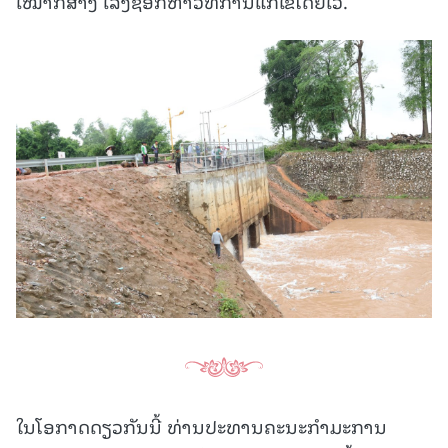
ເໝົາກໍ່ສ້າງ ເລັ່ງຊອກຫາວິທີການແກ້ໄຂໂດຍໄວ.
ໃນໂອກາດດຽວກັນນີ້ ທ່ານປະທານຄະນະກຳມະການ