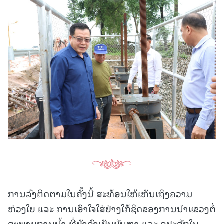
ການລົງຕິດຕາມໃນຄັ້ງນີ້ ສະທ້ອນໃຫ້ເຫັນເຖິງຄວາມ
ຫ່ວງໃຍ ແລະ ການເອົາໃຈໃສ່ຢ່າງໃກ້ຊິດຂອງການນໍາແຂວງຕໍ່
ສະພາບການນໍ້າ ທີ່ຍັງຄົງເປັນບັນຫາ ແລະ ອຸປະສັກໃນ