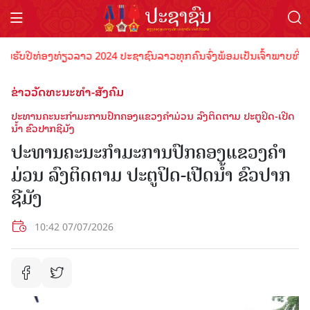
ບປີທ່ອງທ່ຽວລາວ 2024 ປະຊາຊົນລາວທຸກຄົນຈົ່ງພ້ອມເປັນເຈົ້າພາບທີ່ດີ ຕ້ອນ
ຂ່າວວັດທະນະທຳ-ສັງຄົມ
ປະທານຄະນະກຳມະການປົກຄອງແຂວງຄໍາມ່ວນ ລົງຕິດຕາມ ປະຕູປິດ-ເປີດ
ນໍ້າ ຂົວປາກຊີມັງ
ປະທານຄະນະກຳມະການປົກຄອງແຂວງຄໍາ
ມ່ວນ ລົງຕິດຕາມ ປະຕູປິດ-ເປີດນໍ້າ ຂົວປາກ
ຊີມັງ
10:42 07/07/2026