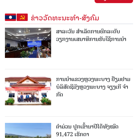
ຂ່າວວັດທະນະທຳ-ສັງຄົມ
ສາລະວັນ ສໍາເລັດການຍົກລະດັບ
ວຽກງານເສນາທິການຮັບໃຊ້ການນໍາ
ການນຳແຂວງຫຼວງພະບາງ ຢ້ຽມ​ຢາມ
ບໍ​ລິ​ສັດຊີມັງຫຼວງພະບາງ ຈຽງເກີ ຈໍາ
ກັດ
ຄໍາມ່ວນ ປູກເຂົ້ານາປີໄດ້ທັງໝົດ
91,472 ເຮັກຕາ