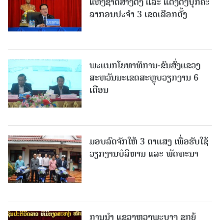
ແຫ່ງຊາດສ້າງຕັ້ງ ແລະ ແຕ່ງຕັ້ງບຸກຄະ
ລາກອນປະຈໍາ 3 ເຂດເລືອກຕັ້ງ
ພະແນກໂຍທາທິການ-ຂົນສົ່ງແຂວງ
ສະຫວັນນະເຂດສະຫຼຸບວຽກງານ 6
ເດືອນ
ມອບລົດຈັກໃຫ້ 3 ຕາແສງ ເພື່ອຮັບໃຊ້
ວຽກງານບໍລິຫານ ແລະ ພັດທະນາ
ການນຳ ແຂວງຫຼວງພະບາງ ຊຸກຍູ້