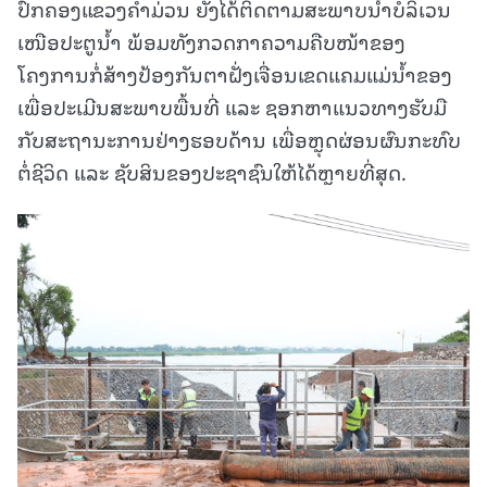
ປົກຄອງແຂວງຄໍາມ່ວນ ຍັງໄດ້ຕິດຕາມສະພາບນໍ້າບໍລິເວນ
ເໜືອປະຕູນໍ້າ ພ້ອມທັງກວດກາຄວາມຄືບໜ້າຂອງ
ໂຄງການກໍ່ສ້າງປ້ອງກັນຕາຝັ່ງເຈື່ອນເຂດແຄມແມ່ນໍ້າຂອງ
ເພື່ອປະເມີນສະພາບພື້ນທີ່ ແລະ ຊອກຫາແນວທາງຮັບມື
ກັບສະຖານະການຢ່າງຮອບດ້ານ ເພື່ອຫຼຸດຜ່ອນຜົນກະທົບ
ຕໍ່ຊີວິດ ແລະ ຊັບສິນຂອງປະຊາຊົນໃຫ້ໄດ້ຫຼາຍທີ່ສຸດ.