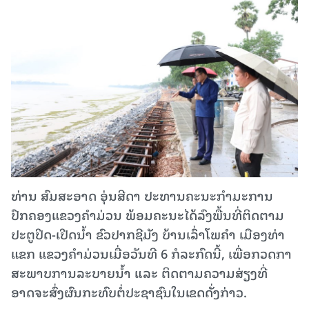
ທ່ານ ສົມສະອາດ ອຸ່ນສີດາ ປະທານຄະນະກຳມະການ
ປົກຄອງແຂວງຄໍາມ່ວນ ພ້ອມຄະ​ນະໄດ້ລົງພື້ນທີ່ຕິດຕາມ
ປະຕູປິດ-ເປີດນໍ້າ ຂົວປາກຊີມັງ ບ້ານເລົ່າໂພຄໍາ ເມືອງທ່າ
ແຂກ ແຂວງຄໍາມ່ວນເມື່ອ​ວັນ​ທີ 6 ກໍ​ລະ​ກົດ​ນີ້, ເພື່ອກວດກາ
ສະພາບການລະບາຍນໍ້າ ແລະ ຕິດຕາມຄວາມສ່ຽງທີ່
ອາດຈະສົ່ງຜົນກະທົບຕໍ່ປະຊາຊົນໃນເຂດດັ່ງກ່າວ.