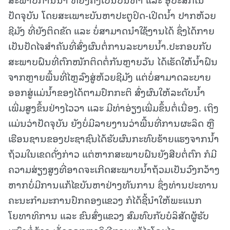
ປັດຈຸບັນ ໂດຍສະເພາະບັນຫາປະຕູປິດ-ເປີດນໍ້າ ປາກຫ້ວຍ
ຊີມັງ ທີ່ຍັງຕິດຂັດ ແລະ ບໍ່ສາມາດນໍາໃຊ້ງານໄດ້ ຊຶ່ງໄດ້ກາຍ
ເປັນປັດໄຈສຳຄັນທີ່ສົ່ງຜົນຕໍ່ການລະບາຍນໍ້າ.ປະກອບກັບ
ສະພາບຝົນທີ່ຕົກໜັກຕິດຕໍ່ກັນຫຼາຍວັນ ໄດ້ເຮັດໃຫ້ນໍ້າຝົນ
ຈາກຫຼາຍພື້ນທີ່ໄຫຼລົງສູ່ຫ້ວຍຊີມັງ ແຕ່ບໍ່ສາມາດລະບາຍ
ອອກສູ່ແມ່ນໍ້າຂອງໄດ້ຕາມປົກກະຕິ ສົ່ງຜົນໃຫ້ລະດັບນໍ້າ
ເພີ່ມສູງຂຶ້ນຢ່າງໄວວາ ແລະ ມີທ່າອ່ຽງເພີ່ມຂຶ້ນຕໍ່ເນື່ອງ. ເຖິງ
ແມ່ນວ່າປັດຈຸບັນ ຍັງບໍ່ມີລາຍງານວ່າພື້ນທີ່ການຜະລິດ ຫຼື
ເຮືອນຊານຂອງປະຊາຊົນໄດ້ຮັບຜົນກະທົບຮ້າຍແຮງຈາກນໍ້າ
ຖ້ວມໃນເຂດດັ່ງກ່າວ ແຕ່ຫາກສະພາບຝົນຍັງສືບຕໍ່ຕົກ ກໍມີ
ຄວາມສ່ຽງສູງທີ່ອາດຈະເກີດສະພາບນໍ້າຖ້ວມເປັນວົງກວ້າງ
ຫາກບໍ່ມີການແກ້ໄຂບັນຫາຢ່າງທັນການ ຊຶ່ງທ່ານປະທານ
ຄະນະກຳມະການປົກຄອງແຂວງ ກໍໄດ້ຊີ້ນໍາໃຫ້ພະແນກ
ໂຍທາທິການ ແລະ ຂົນສົ່ງແຂວງ ສົມທົບກັບບໍລິສັດຜູ້ຮັບ