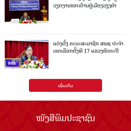
ວຽກງານຮອບດ້ານຢູ່ເມືອງວຽງຄໍາ
ແຕ່ງຕັ້ງ ຄະນະສະມາຊິກ ສພຊ ປະຈຳ
ເຂດເລືອກຕັ້ງທີ 17 ແຂວງອັດຕະປື
ເພີ່ມເຕີມ
ໜັງສືພິມປະຊາຊົນ