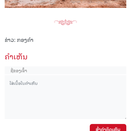
ຂ່າວ: ກອງຄໍາ
ຄໍາເຫັນ
ສົ່ງຄໍາຄິດເຫັນ