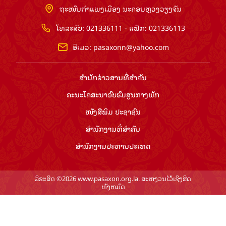
ຖະໜົນກຳແພງເມືອງ ນະຄອນຫຼວງວຽງຈັນ
ໂທລະສັບ: 021336111 - ແຟັກ: 021336113
ອີເມວ:
pasaxonn@yahoo.com
ສຳ​ນັກ​ຂ່າວ​ສານ​ທີ່​ສຳ​ຄັນ​
ຄະນະໂຄສະນາອົບຮົມ​ສູນ​ກາງ​ພັກ
ໜັງສືພິມ ປະ​ຊາ​ຊົນ
ສຳ​ນັກ​ງານ​ທີ່​ສຳ​ຄັນ
ສຳ​ນັກ​ງານ​ປະ​ທານ​ປະ​ເທດ
ລິຂະສິດ ©2026 www.pasaxon.org.la. ສະຫງວນໄວ້ເຊິງສິດ
ທັງຫມົດ