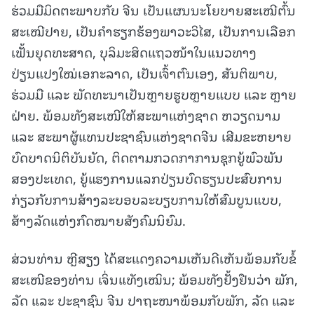
ຮ່ວມມືມິດຕະພາບກັບ ຈີນ ເປັນແຜນນະໂຍບາຍສະເໝີຕົ້ນ
ສະເໝີປາຍ, ເປັນຄຳຮຽກຮ້ອງພາວະວິໄສ, ເປັນການເລືອກ
ເຟັ້ນຍຸດທະສາດ, ບຸລິມະສິດແຖວໜ້າໃນແນວທາງ
ປ່ຽນແປງໃໝ່ເອກະລາດ, ເປັນເຈົ້າຕົນເອງ, ສັນຕິພາບ,
ຮ່ວມມື ແລະ ພັດທະນາເປັນຫຼາຍຮູບຫຼາຍແບບ ແລະ ຫຼາຍ
ຝ່າຍ. ພ້ອມທັງສະເໜີໃຫ້ສະພາແຫ່ງຊາດ ຫວຽດນາມ
ແລະ ສະພາຜູ້ແທນປະຊາຊົນແຫ່ງຊາດຈີນ ເສີມຂະຫຍາຍ
ບົດບາດນິຕິບັນຍັດ, ຕິດຕາມກວດກາການຊຸກຍູ້ພົວພັນ
ສອງປະເທດ, ຍູ້ແຮງການແລກປ່ຽນບົດຮຽນປະສົບການ
ກ່ຽວກັບການສ້າງລະບອບລະບຽບການໃຫ້ສົມບູນແບບ,
ສ້າງລັດແຫ່ງກົດໝາຍສັງຄົມນິຍົມ.
ສ່ວນທ່ານ ຫຼີສຽງ ໄດ້ສະແດງຄວາມເຫັນດີເຫັນພ້ອມກັບຂໍ້
ສະເໜີຂອງທ່ານ ເຈິ່ນແທັງເໝິນ; ພ້ອມທັງຢັ້ງຢືນວ່າ ພັກ,
ລັດ ແລະ ປະຊາຊົນ ຈີນ ປາຖະໜາພ້ອມກັບພັກ, ລັດ ແລະ