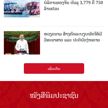
ບໍລິການຂອງຈີນ ບັນລຸ 3,779 ຕື້ 750
ລ້ານຢວນ
ຫວຽດນາມ ສ້າງກົດລະບຽບພັກໃຫ້ມີ
ວິທະຍາສາດ ແລະ ປະຕິບັດງ່າຍດາຍ
ເພີ່ມເຕີມ
ໜັງສືພິມປະຊາຊົນ