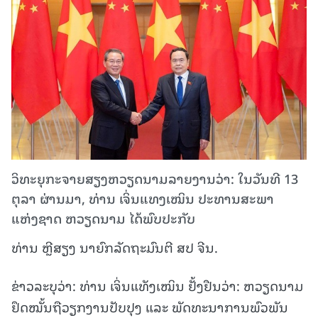
ວິທະຍຸກະຈາຍສຽງຫວຽດນາມລາຍງານວ່າ: ໃນວັນທີ 13
ຕຸລາ ຜ່ານມາ, ທ່ານ ເຈິ່ນແທງເໝິນ ປະທານສະພາ
ແຫ່ງຊາດ ຫວຽດນາມ ໄດ້ພົບປະກັບ
ທ່ານ ຫຼີສຽງ ນາຍົກລັດຖະມົນຕີ ສປ ຈີນ.
ຂ່າວລະບຸວ່າ: ທ່ານ ເຈິ່ນແທັງເໝິນ ຢັ້ງຢືນວ່າ: ຫວຽດນາມ
ຢຶດໝັ້ນຖືວຽກງານປັບປຸງ ແລະ ພັດທະນາການພົວພັນ