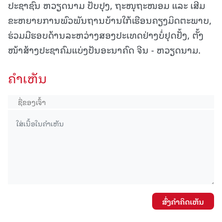
ປະຊາຊົນ ຫວຽດນາມ ປັບປຸງ, ຖະໜຸຖະໜອມ ແລະ ເສີມ
ຂະຫຍາຍການພົວພັນຖານບ້ານໃກ້ເຮືອນຄຽງມິດຕະພາບ,
ຮ່ວມມືຮອບດ້ານລະຫວ່າງສອງປະເທດຢ່າງບໍ່ຢຸດຢັ້ງ, ຕັ້ງ
ໜ້າສ້າງປະຊາຄົມແບ່ງປັນອະນາຄົດ ຈີນ - ຫວຽດນາມ.
ຄໍາເຫັນ
ສົ່ງຄໍາຄິດເຫັນ