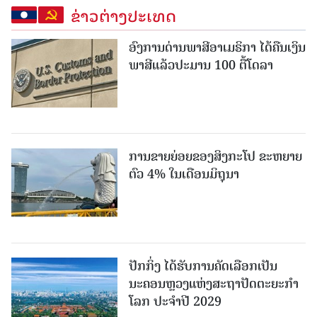
ຂ່າວຕ່າງປະເທດ
ອົງການດ່ານພາສີອາເມຣິກາ ໄດ້ຄືນເງິນ
ພາສີແລ້ວປະມານ 100 ຕື້ໂດລາ
ການຂາຍຍ່ອຍຂອງສິງກະໂປ ຂະຫຍາຍ
ຕົວ 4% ໃນເດືອນມິຖຸນາ
ປັກກິ່ງ ໄດ້ຮັບການຄັດເລືອກເປັນ
ນະຄອນຫຼວງແຫ່ງສະຖາປັດຕະຍະກຳ
ໂລກ ປະຈຳປີ 2029