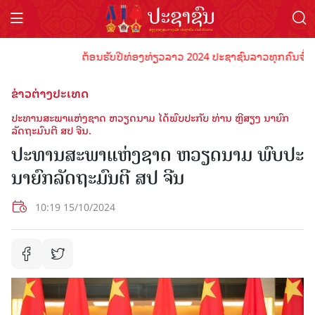
ຕ້ອນຮັບປີທ່ອງທ່ຽວລາວ 2024 ປະຊາຊົນລາວທຸກຄົນຈົ່ງພ້ອມເປ
ຂ່າວຕ່າງປະເທດ
ປະທານສະພາແຫ່ງຊາດ ຫວຽດນາມ ໄດ້ພົບປະກັບ ທ່ານ ຫຼີສຽງ ນາຍົກ
ລັດຖະມົນຕີ ສປ ຈີນ.
ປະທານສະພາແຫ່ງຊາດ ຫວຽດນາມ ພົບປະ
ນາຍົກລັດຖະມົນຕີ ສປ ຈີນ
10:19 15/10/2024