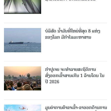
ບໍລິສັດ ນ້ຳມັນທີ່ໃຫຍ່ທີ່ສຸດ 8 ແຫ່ງ
ຂອງໂລກ ມີກຳໄລມະຫາສານ
ກຳປູເຈຍ ຈະທຳລາຍສະຖິຕິການ
ສົ່ງອອກເຂົ້າສານເກີນ 1 ລ້ານໂຕນ ໃນ
ປີ 2026
ມູນຄ່າການຄ້າຂາເຂົ້າ-ຂາອອກດ້ານການ