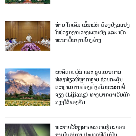
ທ່ານ ໂຕ​ເລິມ ເນັ້ນໜັກ ຕ້ອງ​ປ່ຽນ​ແປງ​
ໃໝ່​ວຽກ​ງານ​ວາງ​ແຜນ​ຜັງ ແລະ ​ພັດ​
ທະ​ນາ​ພື້ນ​ຖານ​ໂຄງ​ລ່າງ
ຜະລິດຕະພັນ ແລະ ຮູບແບບການ
ທ່ອງທ່ຽວທີ່ຫຼາກຫຼາຍ ຊ່ວຍກະຕຸ້ນ
ຕະຫຼາດການທ່ອງທ່ຽວໃນນະຄອນລີ່
ຈຽງ (Lijiang) ທາງພາກຕາເວັນຕົກ
ສ່ຽງໃຕ້ຂອງຈີນ
ພະຍາດໄຂ້ຍຸງລາຍລະບາດຢູ່ນະຄອນ
ຊາມໂບ​ອັນກາ ປະເທດຟີລິບປິນ