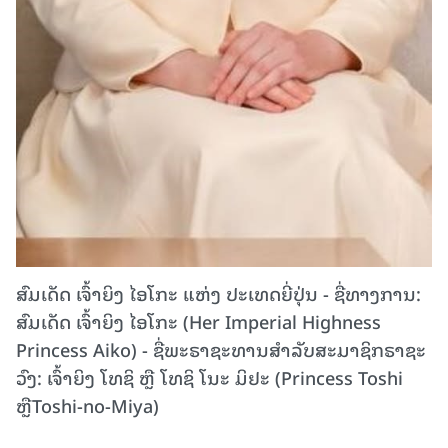
ສົມເດັດ ເຈົ້າຍິງ ໄອໂກະ ແຫ່ງ ປະເທດຍີ່ປຸ່ນ - ຊື່ທາງການ:
ສົມເດັດ ເຈົ້າຍິງ ໄອໂກະ (Her Imperial Highness
Princess Aiko) - ຊື່ພະຣາຊະທານສໍາລັບສະມາຊິກຣາຊະ
ວົງ: ເຈົ້າຍິງ ໂທຊິ ຫຼື ໂທຊິ ໂນະ ມິຢະ (Princess Toshi
ຫຼືToshi-no-Miya)