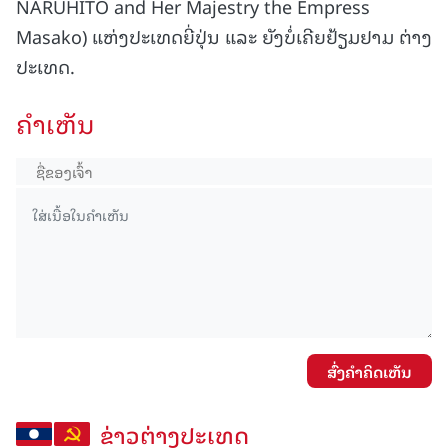
NARUHITO and Her Majestry the Empress
Masako) ແຫ່ງປະເທດຍີ່ປຸ່ນ ແລະ ຍັງບໍ່ເຄີຍຢ້ຽມຢາມ ຕ່າງ
ປະເທດ.
ຄໍາເຫັນ
ສົ່ງຄໍາຄິດເຫັນ
ຂ່າວຕ່າງປະເທດ