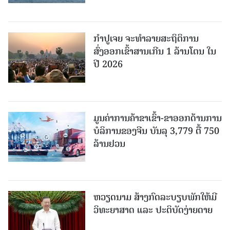
ກຳປູເຈຍ ຈະທຳລາຍສະຖິຕິການ
ສົ່ງອອກເຂົ້າສານເກີນ 1 ລ້ານໂຕນ ໃນ
ປີ 2026
ມູນຄ່າການຄ້າຂາເຂົ້າ-ຂາອອກດ້ານການ
ບໍລິການຂອງຈີນ ບັນລຸ 3,779 ຕື້ 750
ລ້ານຢວນ
ຫວຽດນາມ ສ້າງກົດລະບຽບພັກໃຫ້ມີ
ວິທະຍາສາດ ແລະ ປະຕິບັດງ່າຍດາຍ