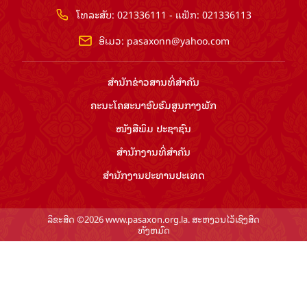
ໂທລະສັບ: 021336111 - ແຟັກ: 021336113
ອີເມວ:
pasaxonn@yahoo.com
ສຳ​ນັກ​ຂ່າວ​ສານ​ທີ່​ສຳ​ຄັນ​
ຄະນະໂຄສະນາອົບຮົມ​ສູນ​ກາງ​ພັກ
ໜັງສືພິມ ປະ​ຊາ​ຊົນ
ສຳ​ນັກ​ງານ​ທີ່​ສຳ​ຄັນ
ສຳ​ນັກ​ງານ​ປະ​ທານ​ປະ​ເທດ
ລິຂະສິດ ©2026 www.pasaxon.org.la. ສະຫງວນໄວ້ເຊິງສິດ
ທັງຫມົດ