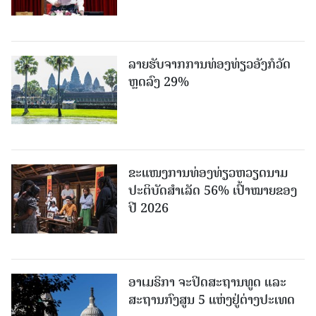
ລາຍຮັບຈາກການທ່ອງທ່ຽວອັງກໍວັດ
ຫຼດລົງ 29%
ຂະ​ແໜງ​ການ​ທ່ອງ​ທ່ຽວຫວຽດນາມ ​
ປະ​ຕິ​ບັດ​ສຳ​ເລັດ 56% ເປົ້າ​ໝາຍຂອງ
ປີ 2026
ອາເມຣິກາ ຈະປິດສະຖານທູດ ແ​ລະ
ສະຖານກົງສູນ 5 ແຫ່ງ​ຢູ່​ຕ່າງ​ປະ​ເທດ