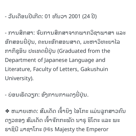
- ວັນເດືອນປີເກີດ: 01 ທັນວາ 2001 (24 ປີ)
- ການສຶກສາ: ຈົບການສຶກສາຈາກພາກວິຊາພາສາ ແລະ
ອັກສອນຍີ່ປຸ່ນ, ຄະນະອັກສອນສາດ, ມະຫາວິທະຍາໄລ
ກາກຶຊຸອິນ ປະເທດຍີ່ປຸ່ນ (Graduated from the
Department of Japanese Language and
Literature, Faculty of Letters, Gakushuin
University).
- ບ່ອນເຮັດວຽກ: ອົງການກາແດງຍີ່ປຸ່ນ.
❖ ຫມາຍເຫດ: ສົມເດັດ ເຈົ້າຍິງ ໄອໂກະ ແມ່ນລູກສາວຄົນ
ດຽວຂອງ ສົມເດັດ ເຈົ້າຈັກກະພັດ ນາຣຸ ຮິໂຕະ ແລະ ພະ
ຣາຊິນີ ມາຊາໂກະ (His Majesty the Emperor