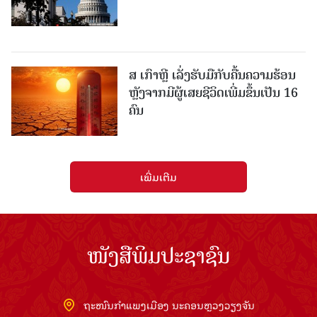
ສ ເກົາຫຼີ ເລັ່ງຮັບມືກັບຄື້ນຄວາມຮ້ອນ
ຫຼັງຈາກມີຜູ້ເສຍຊີວິດເພີ່ມຂຶ້ນເປັນ 16
ຄົນ
ເພີ່ມເຕີມ
ໜັງສືພິມປະຊາຊົນ
ຖະໜົນກຳແພງເມືອງ ນະຄອນຫຼວງວຽງຈັນ