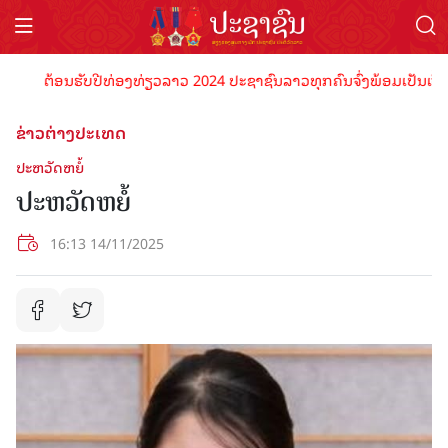
ຕ້ອນຮັບປີທ່ອງທ່ຽວລາວ 2024 ປະຊາຊົນລາວທຸກຄົນຈົ່ງພ້ອມເປັນເຈົ້າພາບທ
ຂ່າວຕ່າງປະເທດ
ປະຫວັດຫຍໍ້
ປະຫວັດຫຍໍ້
16:13 14/11/2025