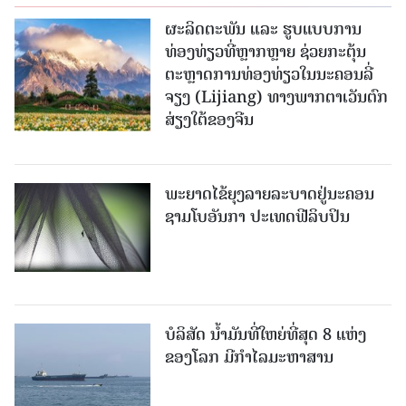
ຜະລິດຕະພັນ ແລະ ຮູບແບບການ
ທ່ອງທ່ຽວທີ່ຫຼາກຫຼາຍ ຊ່ວຍກະຕຸ້ນ
ຕະຫຼາດການທ່ອງທ່ຽວໃນນະຄອນລີ່
ຈຽງ (Lijiang) ທາງພາກຕາເວັນຕົກ
ສ່ຽງໃຕ້ຂອງຈີນ
ພະຍາດໄຂ້ຍຸງລາຍລະບາດຢູ່ນະຄອນ
ຊາມໂບ​ອັນກາ ປະເທດຟີລິບປິນ
ບໍລິສັດ ນ້ຳມັນທີ່ໃຫຍ່ທີ່ສຸດ 8 ແຫ່ງ
ຂອງໂລກ ມີກຳໄລມະຫາສານ