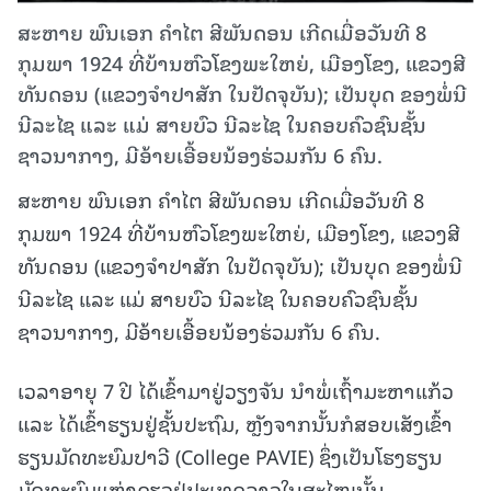
ສະຫາຍ ພົນເອກ ຄໍາໄຕ ສີພັນດອນ ເກີດເມື່ອວັນທີ 8
ກຸມພາ 1924 ທີ່ບ້ານຫົວໂຂງພະໃຫຍ່, ເມືອງໂຂງ, ແຂວງສີ
ທັນດອນ (ແຂວງຈໍາປາສັກ ໃນປັດຈຸບັນ); ເປັນບຸດ ຂອງພໍ່ນີ
ນີລະໄຊ ແລະ ແມ່ ສາຍບົວ ນີລະໄຊ ໃນຄອບຄົວຊົນຊັ້ນ
ຊາວນາກາງ, ມີອ້າຍເອື້ອຍນ້ອງຮ່ວມກັນ 6 ຄົນ.
ສະຫາຍ ພົນເອກ ຄໍາໄຕ ສີພັນດອນ ເກີດເມື່ອວັນທີ 8
ກຸມພາ 1924 ທີ່ບ້ານຫົວໂຂງພະໃຫຍ່, ເມືອງໂຂງ, ແຂວງສີ
ທັນດອນ (ແຂວງຈໍາປາສັກ ໃນປັດຈຸບັນ); ເປັນບຸດ ຂອງພໍ່ນີ
ນີລະໄຊ ແລະ ແມ່ ສາຍບົວ ນີລະໄຊ ໃນຄອບຄົວຊົນຊັ້ນ
ຊາວນາກາງ, ມີອ້າຍເອື້ອຍນ້ອງຮ່ວມກັນ 6 ຄົນ.
ເວລາອາຍຸ 7 ປີ ໄດ້ເຂົ້າມາຢູ່ວຽງຈັນ ນໍາພໍ່ເຖົ້າມະຫາແກ້ວ
ແລະ ໄດ້ເຂົ້າຮຽນຢູ່ຊັ້ນປະຖົມ, ຫຼັງຈາກນັ້ນກໍສອບເສັງເຂົ້າ
ຮຽນມັດທະຍົມປາວີ (College PAVIE) ຊຶ່ງເປັນໂຮງຮຽນ
ມັດທະຍົມແຫ່ງດຽວຢູ່ປະເທດລາວໃນສະໄໝນັ້ນ.