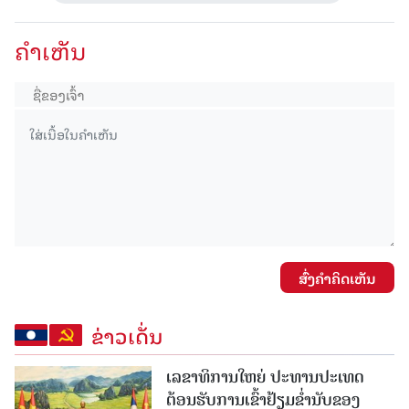
ຄໍາເຫັນ
ສົ່ງຄໍາຄິດເຫັນ
ຂ່າວເດັ່ນ
ເລຂາທິການໃຫຍ່ ປະທານປະເທດ
ຕ້ອນຮັບການເຂົ້າຢ້ຽມຂໍ່ານັບຂອງ