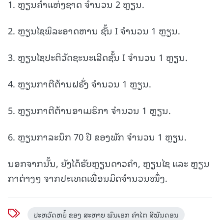
1. ຫຼຽນຄໍາແຫ່ງຊາດ ຈໍານວນ 2 ຫຼຽນ.
2. ຫຼຽນໄຊພິລະອາດຫານ ຊັ້ນ I ຈໍານວນ 1 ຫຼຽນ.
3. ຫຼຽນໄຊປະຕິວັດຊະນະເລີດຊັ້ນ I ຈໍານວນ 1 ຫຼຽນ.
4. ຫຼຽນກາຕີຕ້ານຝຣັ່ງ ຈໍານວນ 1 ຫຼຽນ.
5. ຫຼຽນກາຕີຕ້ານອາເມຣິກາ ຈໍານວນ 1 ຫຼຽນ.
6. ຫຼຽນກາລະນຶກ 70 ປີ ຂອງພັກ ຈໍານວນ 1 ຫຼຽນ.
ນອກຈາກນັ້ນ, ຍັງໄດ້ຮັບຫຼຽນດາວຄໍາ, ຫຼຽນໄຊ ແລະ ຫຼຽນ
ກາຕ່າງໆ ຈາກປະເທດເພື່ອນມິດຈໍານວນໜຶ່ງ.
ປະຫວັດຫຍໍ້ ຂອງ ສະຫາຍ ພົນເອກ ຄໍາໄຕ ສີພັນດອນ