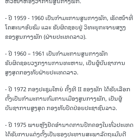
ຫົວໜ້າຫ້ອງວ່າການສູນກາງພັກ.
- ປີ 1959 - 1960 ເປັນກໍາມະການສູນກາງພັກ, ເຮັດໜ້າທີ່
ໂຄສະນາອົບຮົມ ແລະ ຮັບຜິດຊອບຢູ່ ວິທະຍຸກະຈາຍສຽງ
ຂອງສູນກາງພັກ (ຝ່າຍປະເທດລາວ).
- ປີ 1960 – 1961 ເປັນກໍາມະການສູນກາງພັກ
ຮັບຜິດຊອບວຽກງານການທະຫານ, ເປັນຜູ້ບັນຊາການ
ສູງສຸດກອງທັບຝ່າຍປະເທດລາວ.
- ປີ 1972 ກອງປະຊຸມໃຫຍ່ ຄັ້ງທີ II ຂອງພັກ ໄດ້ຮັບເລືອກ
ຕັ້ງເປັນກໍາມະການກົມການເມືອງສູນກາງພັກ, ເປັນຜູ້
ບັນຊາການສູງສຸດ ກອງທັບປົດປ່ອຍປະຊາຊົນລາວ.
- ປີ 1975 ພາຍຫຼັງຢຶດອໍານາດການປົກຄອງໃນທົ່ວປະເທດ
ໄດ້ຮັບການແຕ່ງຕັ້ງເປັນຮອງປະທານສະພາລັດຖະມົນຕີ