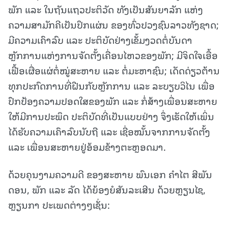
ພັກ ແລະ ໃນຖັນແຖວປະຕິວັດ ທັງເປັນສັນຍາລັກ ແຫ່ງ
ຄວາມສາມັກຄີເປັນປຶກແຜ່ນ ຂອງທົ່ວປວງຊົນລາວທັງຊາດ;
ມີຄວາມເຄົາລົບ ແລະ ປະຕິບັດຢ່າງເຂັ້ມງວດຕໍ່ບັນດາ
ຫຼັກການແຫ່ງການຈັດຕັ້ງເຄື່ອນໄຫວຂອງພັກ; ມີຈິດໃຈເອື້ອ
ເຟື້ອເຜື່ອແຜ່ຕໍ່ໝູ່ສະຫາຍ ແລະ ຕໍ່ມະຫາຊົນ; ເດັດດ່ຽວຕ້ານ
ທຸກປະກົດການທີ່ຝືນກັບຫຼັກການ ແລະ ລະບຽບວິໄນ ເພື່ອ
ປົກປ້ອງຄວາມປອດໃສຂອງພັກ ແລະ ກໍ່ສ້າງເພື່ອນສະຫາຍ
ໃຫ້ມີການປະພຶດ ປະຕິບັດທີ່ເປັນແບບຢ່າງ ຈຶ່ງເຮັດໃຫ້ເພິ່ນ
ໄດ້ຮັບຄວາມເຄົາລົບນັບຖື ແລະ ເຊື່ອໝັ້ນຈາກການຈັດຕັ້ງ
ແລະ ເພື່ອນສະຫາຍຢູ່ອ້ອມຂ້າງຕະຫຼອດມາ.
ດ້ວຍຄຸນງາມຄວາມດີ ຂອງສະຫາຍ ພົນເອກ ຄໍາໄຕ ສີພັນ
ດອນ, ພັກ ແລະ ລັດ ໄດ້ຍ້ອງຍໍສັນລະເສີນ ດ້ວຍຫຼຽນໄຊ,
ຫຼຽນກາ ປະເພດຕ່າງໆເຊັ່ນ: