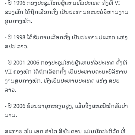
- ປີ 1996 ກອງປະຊຸມໃຫຍ່ຜູ້ແທນທົ່ວປະເທດ ຄັ້ງທີ VI
ຂອງພັກ ໄດ້ຖືກເລືອກຕັ້ງ ເປັນປະທານຄະນະບໍລິຫານງານ
ສູນກາງພັກ.
- ປີ 1998 ໄດ້ຮັບການເລືອກຕັ້ງ ເປັນປະທານປະເທດ ແຫ່ງ
ສປປ ລາວ.
- ປີ 2001-2006 ກອງປະຊຸມໃຫຍ່ຜູ້ແທນທົ່ວປະເທດ ຄັ້ງທີ
VII ຂອງພັກ ໄດ້ຖືກເລືອກຕັ້ງ ເປັນປະທານຄະນະບໍລິຫານ
ງານສູນກາງພັກ, ທັງເປັນປະທານປະເທດ ແຫ່ງ ສປປ
ລາວ.
- ປີ 2006 ຍ້ອນອາຍຸກະສຽນສູງ, ເພິ່ນຈຶ່ງສະເໜີພັກຮັບບໍາ
ນານ.
ສະຫາຍ ພົນ ເອກ ຄໍາໄຕ ສີພັນດອນ ແມ່ນນັກປະຕິວັດ ທີ່