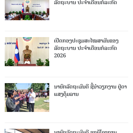
ລັດຖະບານ ປະຈຳເດືອນກໍລະກົດ
ເປີດກອງປະຊຸມສະໄໝສາມັນຂອງ
ລັດຖະບານ ປະຈໍາເດືອນກໍລະກົດ
2026
ນາຍົກລັດຖະມົນຕີ ຊີ້ນຳວຽກງານ ຢູ່ຕາ
ແສງຕຸ້ມລານ
ນາຍົກລັດຖະມົນຕີ ຊຸກຍູ້ໂຄງການ