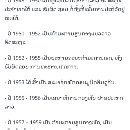
ປະຈໍາເຂດໃຕ້ ແລະ ຮັບຜິດ ຊອບ ກໍ່ຕັ້ງທີ່ໝັ້ນການປະຕິວັດຢູ່
ເຂດໃຕ້.
- ປີ 1950 - 1952 ເປັນກໍາມະການສູນກາງແນວລາວ
ອິດສະຫຼະ.
- ປີ 1952 - 1955 ເປັນປະທານຄະນະກໍາມະການເຂດ, ທັງ
ຮັບຜິດຊອບ ການທະຫານເຂດກາງ.
- ປີ 1953 ໄດ້ເຂົ້າເປັນສະມາຊິກພັກກອມມູນິດອິນດູຈີນ.
- ປີ 1955 - 1956 ເປັນເສນາທິການກອງທັບ ຝ່າຍປະເທດ
ລາວ.
- ປີ 1957 – 1959 ເປັນກໍາມະການສູນກາງພັກ, ເປັນ