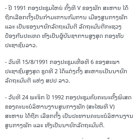
- ປີ 1991 ກອງປະຊຸມໃຫຍ່ ຄັ້ງທີ V ຂອງພັກ ສະຫາຍ ໄດ້
ຖືກເລືອກຕັ້ງເປັນກໍາມະການກົມການ ເມືອງສູນກາງພັກ
ແລະ ເປັນຮອງນາຍົກລັດຖະມົນຕີ ລັດຖະມົນຕີກະຊວງ
ປ້ອງກັນປະເທດ ທັງເປັນຜູ້ບັນຊາການສູງສຸດ ກອງທັບ
ປະຊາຊົນລາວ.
- ວັນທີ 15/8/1991 ກອງປະຊຸມເທື່ອທີ 6 ຂອງສະພາ
ປະຊາຊົນສູງສຸດ ຊຸດທີ 2 ໄດ້ແຕ່ງຕັ້ງ ສະຫາຍເປັນນາຍົກ
ລັດຖະມົນຕີ ແຫ່ງ ສປປ ລາວ.
- ວັນທີ 24 ພະຈິກ ປີ 1992 ກອງປະຊຸມຄົບຄະນະຄັ້ງພິເສດ
ຂອງຄະນະບໍລິຫານງານສູນກາງພັກ (ສະໄໝທີ V)
ສະຫາຍ ໄດ້ຖືກ ເລືອກຕັ້ງ ເປັນປະທານຄະນະບໍລິຫານງານ
ສູນກາງພັກ ແລະ ທັງເປັນນາຍົກລັດຖະມົນຕີ.