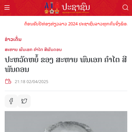
ຕ້ອນຮັບປີທ່ອງທ່ຽວລາວ 2024 ປະຊາຊົນລາວທຸກຄົນຈົ່ງພ້ອມເປັນເຈົ້
ຂ່າວເດັ່ນ
ສະຫາຍ ພົນເອກ ຄໍາໄຕ ສີພັນດອນ
ປະຫວັດຫຍໍ້ ຂອງ ສະຫາຍ ພົນເອກ ຄໍາໄຕ ສີ
ພັນດອນ
21:18 02/04/2025