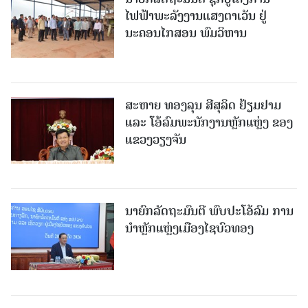
ໄຟຟ້າພະລັງງານແສງຕາເວັນ ຢູ່
ນະຄອນໄກສອນ ພົມວິຫານ
ສະຫາຍ ທອງລຸນ ສີສຸລິດ ຢ້ຽມຢາມ
ແລະ ໂອ້ລົມພະນັກງານຫຼັກແຫຼ່ງ ຂອງ
ແຂວງວຽງຈັນ
ນາຍົກລັດຖະມົນຕີ ພົບປະໂອ້ລົມ ການ
ນຳຫຼັກແຫຼ່ງເມືອງໄຊບົວທອງ