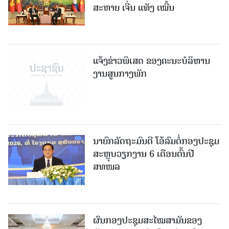
ສະຫາຍ ເຈີ່ນ ແທັງ ເໝີ້ນ
ແຈ້ງຂ່າວພິເສດ ຂອງຄະນະບໍລິຫານ
ງານສູນກາງພັກ
ນາຍົກລັດຖະມົນຕີ ໂອ້ລົມຕໍ່ກອງປະຊຸມ
ສະຫຼຸບວຽກງານ 6 ເດືອນຕົ້ນປີ
ສທໜລ
ຜົນກອງປະຊຸມສະໄໝສາມັນຂອງ