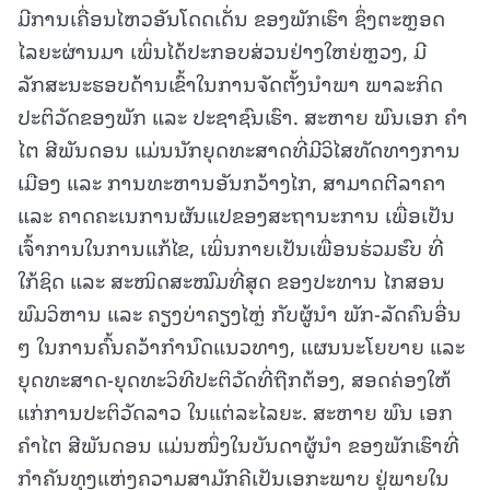
ມີການເຄື່ອນໄຫວອັນໂດດເດັ່ນ ຂອງພັກເຮົາ ຊຶ່ງຕະຫຼອດ
ໄລຍະຜ່ານມາ ເພິ່ນໄດ້ປະກອບສ່ວນຢ່າງໃຫຍ່ຫຼວງ, ມີ
ລັກສະນະຮອບດ້ານເຂົ້າໃນການຈັດຕັ້ງນໍາພາ ພາລະກິດ
ປະຕິວັດຂອງພັກ ແລະ ປະຊາຊົນເຮົາ. ສະຫາຍ ພົນເອກ ຄໍາ
ໄຕ ສີພັນດອນ ແມ່ນນັກຍຸດທະສາດທີ່ມີວິໄສທັດທາງການ
ເມືອງ ແລະ ການທະຫານອັນກວ້າງໄກ, ສາມາດຕີລາຄາ
ແລະ ຄາດຄະເນການຜັນແປຂອງສະຖານະການ ເພື່ອເປັນ
ເຈົ້າການໃນການແກ້ໄຂ, ເພິ່ນກາຍເປັນເພື່ອນຮ່ວມຮົບ ທີ່
ໃກ້ຊິດ ແລະ ສະໜິດສະໝົມທີ່ສຸດ ຂອງປະທານ ໄກສອນ
ພົມວິຫານ ແລະ ຄຽງບ່າຄຽງໄຫຼ່ ກັບຜູ້ນໍາ ພັກ-ລັດຄົນອື່ນ
ໆ ໃນການຄົ້ນຄວ້າກໍານົດແນວທາງ, ແຜນນະໂຍບາຍ ແລະ
ຍຸດທະສາດ-ຍຸດທະວິທີປະຕິວັດທີ່ຖືກຕ້ອງ, ສອດຄ່ອງໃຫ້
ແກ່ການປະຕິວັດລາວ ໃນແຕ່ລະໄລຍະ. ສະຫາຍ ພົນ ເອກ
ຄໍາໄຕ ສີພັນດອນ ແມ່ນໜຶ່ງໃນບັນດາຜູ້ນໍາ ຂອງພັກເຮົາທີ່
ກໍາຄັນທຸງແຫ່ງຄວາມສາມັກຄີເປັນເອກະພາບ ຢູ່ພາຍໃນ