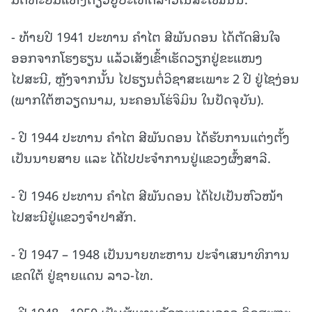
-
ທ້າຍປີ 1941 ປະທານ ຄໍາໄຕ ສີພັນດອນ ໄດ້ຕັດສິນໃຈ
ອອກຈາກໂຮງຮຽນ ແລ້ວເສັງເຂົ້າເຮັດວຽກຢູ່ຂະແໜງ
ໄປສະນີ, ຫຼັງຈາກນັ້ນ ໄປຮຽນຕໍ່ວິຊາສະເພາະ 2 ປີ ຢູ່ໄຊງ່ອນ
(ພາກໃຕ້ຫວຽດນາມ, ນະຄອນໂຮ່ຈິມິນ ໃນປັດຈຸບັນ).
- ປີ 1944 ປະທານ ຄໍາໄຕ ສີພັນດອນ ໄດ້ຮັບການແຕ່ງຕັ້ງ
ເປັນນາຍສາຍ ແລະ ໄດ້ໄປປະຈໍາການຢູ່ແຂວງຜົ້ງສາລີ.
- ປີ 1946 ປະທານ ຄໍາໄຕ ສີພັນດອນ ໄດ້ໄປເປັນຫົວໜ້າ
ໄປສະນີຢູ່ແຂວງຈຳປາສັກ.
- ປີ 1947 – 1948 ເປັນນາຍທະຫານ ປະຈໍາເສນາທິການ
ເຂດໃຕ້ ຢູ່ຊາຍແດນ ລາວ-ໄທ.
- ປີ 1948 - 1950 ເປັນຜູ້ແທນລັດຖະບານລາວ ອິດສະຫຼະ