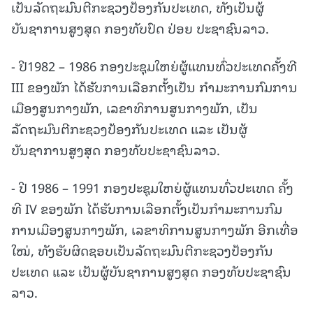
ເປັນລັດຖະມົນຕີກະຊວງປ້ອງກັນປະເທດ, ທັງເປັນຜູ້
ບັນຊາການສູງສຸດ ກອງທັບປົດ ປ່ອຍ ປະຊາຊົນລາວ.
- ປີ1982 – 1986 ກອງປະຊຸມໃຫຍ່ຜູ້ແທນທົ່ວປະເທດຄັ້ງທີ
III ຂອງພັກ ໄດ້ຮັບການເລືອກຕັ້ງເປັນ ກໍາມະການກົມການ
ເມືອງສູນກາງພັກ, ເລຂາທິການສູນກາງພັກ, ເປັນ
ລັດຖະມົນຕີກະຊວງປ້ອງກັນປະເທດ ແລະ ເປັນຜູ້
ບັນຊາການສູງສຸດ ກອງທັບປະຊາຊົນລາວ.
- ປີ 1986 – 1991 ກອງປະຊຸມໃຫຍ່ຜູ້ແທນທົ່ວປະເທດ ຄັ້ງ
ທີ IV ຂອງພັກ ໄດ້ຮັບການເລືອກຕັ້ງເປັນກໍາມະການກົມ
ການເມືອງສູນກາງພັກ, ເລຂາທິການສູນກາງພັກ ອີກເທື່ອ
ໃໝ່, ທັງຮັບຜິດຊອບເປັນລັດຖະມົນຕີກະຊວງປ້ອງກັນ
ປະເທດ ແລະ ເປັນຜູ້ບັນຊາການສູງສຸດ ກອງທັບປະຊາຊົນ
ລາວ.