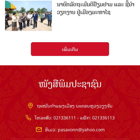
ນາຍົກລັດຖະມົນຕີຢ້ຽມຢາມ ແລະ ຊີ້ນຳ
ວຽກງານ ຢູ່ເມືອງມະຫາໄຊ
ເພີ່ມເຕີມ
ໜັງສືພິມປະຊາຊົນ
ຖະໜົນກຳແພງເມືອງ ນະຄອນຫຼວງວຽງຈັນ
ໂທລະສັບ: 021336111 - ແຟັກ: 021336113
ອີເມວ:
pasaxonn@yahoo.com