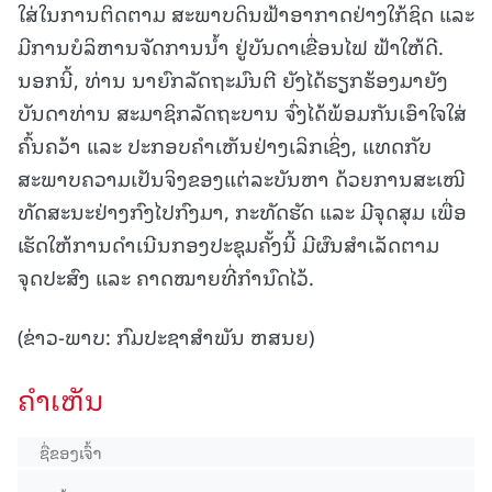
ໃສ່ໃນການຕິດຕາມ ສະພາບດິນຟ້າອາກາດຢ່າງໃກ້ຊິດ ແລະ
ມີການບໍລິຫານຈັດການນໍ້າ ຢູ່ບັນດາເຂື່ອນໄຟ ຟ້າໃຫ້ດີ.
ນອກນີ້, ທ່ານ ນາຍົກລັດຖະມົນຕີ ຍັງໄດ້ຮຽກຮ້ອງມາຍັງ
ບັນດາທ່ານ ສະມາຊິກລັດຖະບານ ຈົ່ງໄດ້ພ້ອມກັນເອົາໃຈໃສ່
ຄົ້ນຄວ້າ ແລະ ປະກອບຄຳເຫັນຢ່າງເລິກເຊິ່ງ, ແທດກັບ
ສະພາບຄວາມເປັນຈິງຂອງແຕ່ລະບັນຫາ ດ້ວຍການສະເໜີ
ທັດສະນະຢ່າງກົງໄປກົງມາ, ກະທັດຮັດ ແລະ ມີຈຸດສຸມ ເພື່ອ
ເຮັດໃຫ້ການດຳເນີນກອງປະຊຸມຄັ້ງນີ້ ມີຜົນສຳເລັດຕາມ
ຈຸດປະສົງ ແລະ ຄາດໝາຍທີ່ກໍານົດໄວ້.
(ຂ່າວ-ພາບ: ກົມປະຊາສຳພັນ ຫສນຍ)
ຄໍາເຫັນ