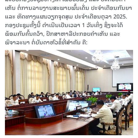
ເຫັນ ຕໍ່ການລາຍງານສະພາບພົ້ນເດັ່ນ ປະຈຳເດືອນກັນຍາ
ແລະ ທິດທາງແຜນວຽກຈຸດສຸມ ປະຈຳເດືອນຕຸລາ 2025.
ກອງປະຊຸມຄັ້ງນີ້ ດໍາເນີນເປັນເວລາ 1 ວັນເຄິ່ງ ຊຶ່ງຈະໄດ້
ພ້ອມກັນຄົ້ນຄວ້າ, ປຶກສາຫາລືປະກອບຄຳເຫັນ ແລະ
ພິຈາລະນາ ຕໍ່ບັນດາຫົວຂໍ້ທີ່ສຳຄັນ ຄື: