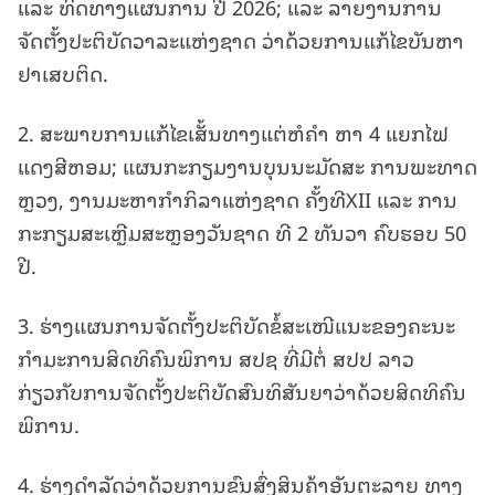
ແລະ ທິດທາງແຜນການ ປີ 2026; ແລະ ລາຍງານການ
ຈັດຕັ້ງປະຕິບັດວາລະແຫ່ງຊາດ ວ່າດ້ວຍການແກ້ໄຂບັນຫາ
ຢາເສບຕິດ.
2. ສະພາບການແກ້ໄຂເສັ້ນທາງແຕ່ຫໍຄໍາ ຫາ 4 ແຍກໄຟ
ແດງສີຫອມ; ແຜນກະກຽມງານບຸນນະມັດສະ ການພະທາດ
ຫຼວງ, ງານມະຫາກໍາກິລາແຫ່ງຊາດ ຄັ້ງທີXII ແລະ ການ
ກະກຽມສະເຫຼີມສະຫຼອງວັນຊາດ ທີ 2 ທັນວາ ຄົບຮອບ 50
ປີ.
3. ຮ່າງແຜນການຈັດຕັ້ງປະຕິບັດຂໍ້ສະເໜີແນະຂອງຄະນະ
ກໍາມະການສິດທິຄົນພິການ ສປຊ ທີ່ມີຕໍ່ ສປປ ລາວ
ກ່ຽວກັບການຈັດຕັ້ງປະຕິບັດສົນທິສັນຍາວ່າດ້ວຍສິດທິຄົນ
ພິການ.
4. ຮ່າງດໍາລັດວ່າດ້ວຍການຂົນສົ່ງສິນຄ້າອັນຕະລາຍ ທາງ