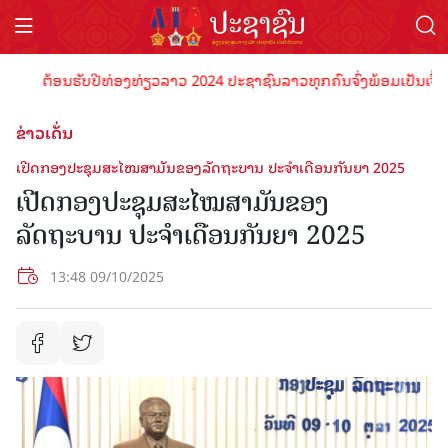
ຕ້ອນຮັບປີທ່ອງທ່ຽວລາວ 2024 ປະຊາຊົນລາວທຸກຄົນຈົ່ງພ້ອມເປັນເຈົ້າພາບທີ
ຂ່າວເດັ່ນ
ເປີດກອງປະຊຸມສະໄໝສາມັນຂອງລັດຖະບານ ປະຈຳເດືອນກັນຍາ 2025
ເປີດກອງປະຊຸມສະໄໝສາມັນຂອງ
ລັດຖະບານ ປະຈຳເດືອນກັນຍາ 2025
13:48 09/10/2025