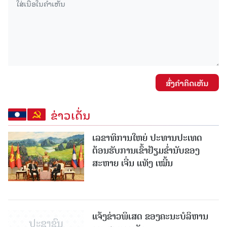
ສົ່ງຄໍາຄິດເຫັນ
ຂ່າວເດັ່ນ
ເລຂາທິການໃຫຍ່ ປະທານປະເທດ
ຕ້ອນຮັບການເຂົ້າຢ້ຽມຂໍ່ານັບຂອງ
ສະຫາຍ ເຈີ່ນ ແທັງ ເໝີ້ນ
ແຈ້ງຂ່າວພິເສດ ຂອງຄະນະບໍລິຫານ