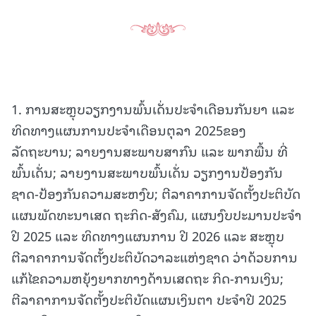
1. ການສະຫຼຸບວຽກງານພົ້ນເດັ່ນປະຈໍາເດືອນກັນຍາ ແລະ
ທິດທາງແຜນການປະຈໍາເດືອນຕຸລາ 2025ຂອງ
ລັດຖະບານ; ລາຍງານສະພາບສາກົນ ແລະ ພາກພື້ນ ທີ່
ພົ້ນເດັ່ນ; ລາຍງານສະພາບພົ້ນເດັ່ນ ວຽກງານປ້ອງກັນ
ຊາດ-ປ້ອງກັນຄວາມສະຫງົບ; ຕີລາຄາການຈັດຕັ້ງປະຕິບັດ
ແຜນພັດທະນາເສດ ຖະກິດ-ສັງຄົມ, ແຜນງົບປະມານປະຈໍາ
ປີ 2025 ແລະ ທິດທາງແຜນການ ປີ 2026 ແລະ ສະຫຼຸບ
ຕີລາຄາການຈັດຕັ້ງປະຕິບັດວາລະແຫ່ງຊາດ ວ່າດ້ວຍການ
ແກ້ໄຂຄວາມຫຍຸ້ງຍາກທາງດ້ານເສດຖະ ກິດ-ການເງິນ;
ຕີລາຄາການຈັດຕັ້ງປະຕິບັດແຜນເງິນຕາ ປະຈໍາປີ 2025