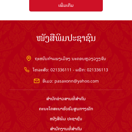
ເພີ່ມເຕີມ
ໜັງສືພິມປະຊາຊົນ
ຖະໜົນກຳແພງເມືອງ ນະຄອນຫຼວງວຽງຈັນ
ໂທລະສັບ: 021336111 - ແຟັກ: 021336113
ອີເມວ:
pasaxonn@yahoo.com
ສຳ​ນັກ​ຂ່າວ​ສານ​ທີ່​ສຳ​ຄັນ​
ຄະນະໂຄສະນາອົບຮົມ​ສູນ​ກາງ​ພັກ
ໜັງສືພິມ ປະ​ຊາ​ຊົນ
ສຳ​ນັກ​ງານ​ທີ່​ສຳ​ຄັນ