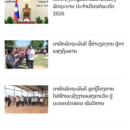
ລັດຖະບານ ປະຈໍາເດືອນກໍລະກົດ
2026
ນາຍົກລັດຖະມົນຕີ ຊີ້ນຳວຽກງານ ຢູ່ຕາ
ແສງຕຸ້ມລານ
ນາຍົກລັດຖະມົນຕີ ຊຸກຍູ້ໂຄງການ
ໄຟຟ້າພະລັງງານແສງຕາເວັນ ຢູ່
ນະຄອນໄກສອນ ພົມວິຫານ