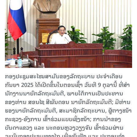
ກອງປະຊຸມສະໄໝສາມັນຂອງລັດຖະບານ ປະຈຳເດືອນ
ກັນຍາ 2025 ໄດ້ເປີດຂຶ້ນໃນຕອນເຊົ້າ ວັນທີ 9 ຕຸລານີ້ ທີ່ສໍາ
ນັກງານນາຍົກລັດຖະມົນຕີ, ພາຍໃຕ້ການເປັນປະທານ
ຂອງທ່ານ ສອນໄຊ ສີພັນດອນ ນາຍົກລັດຖະມົນຕີ; ມີທ່ານ
ຮອງນາຍົກລັດຖະມົນຕີ, ສະມາຊິກລັດຖະບານ, ຜູ້ຕາງໜ້າ
ກະຊວງ-ອົງການ ເຂົ້າຮ່ວມແບບເຊິ່ງໜ້າ; ການນຳຂອງ
ບັນດາແຂວງ ແລະ ນະຄອນຫຼວງວຽງຈັນ ເຂົ້າຮ່ວມຜ່ານ
ລະບົບກອງປະຊຸມທາງໄກ ເພື່ອຮັບຟັງ ແລະ ປະກອບຄຳ