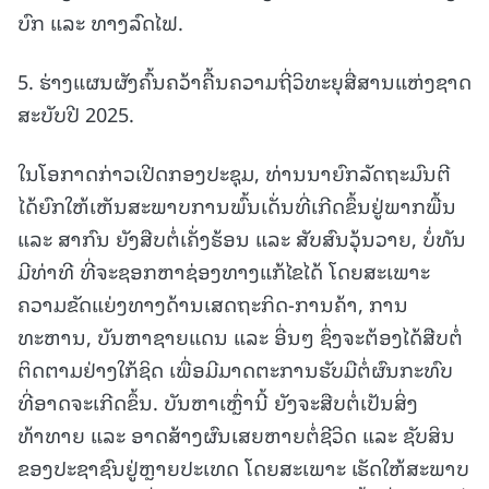
ບົກ ແລະ ທາງລົດໄຟ.
5. ຮ່າງແຜນຜັງຄົ້ນຄວ້າຄື້ນຄວາມຖີ່ວິທະຍຸສື່ສານແຫ່ງຊາດ
ສະບັບປີ 2025.
ໃນໂອກາດກ່າວເປີດກອງປະຊຸມ, ທ່ານນາຍົກລັດຖະມົນຕີ
ໄດ້ຍົກໃຫ້ເຫັນສະພາບການພົ້ນເດັ່ນທີ່ເກີດຂຶ້ນຢູ່ພາກພື້ນ
ແລະ ສາກົນ ຍັງສືບຕໍ່ເຄັ່ງຮ້ອນ ແລະ ສັບສົນວຸ້ນວາຍ, ບໍ່ທັນ
ມີທ່າທີ ທີ່ຈະຊອກຫາຊ່ອງທາງແກ້ໄຂໄດ້ ໂດຍສະເພາະ
ຄວາມຂັດແຍ່ງທາງດ້ານເສດຖະກິດ-ການຄ້າ, ການ
ທະຫານ, ບັນຫາຊາຍແດນ ແລະ ອື່ນໆ ຊຶ່ງຈະຕ້ອງໄດ້ສືບຕໍ່
ຕິດຕາມຢ່າງໃກ້ຊິດ ເພື່ອມີມາດຕະການຮັບມືຕໍ່ຜົນກະທົບ
ທີ່ອາດຈະເກີດຂຶ້ນ. ບັນຫາເຫຼົ່ານີ້ ຍັງຈະສືບຕໍ່ເປັນສິ່ງ
ທ້າທາຍ ແລະ ອາດສ້າງຜົນເສຍຫາຍຕໍ່ຊີວິດ ແລະ ຊັບສິນ
ຂອງປະຊາຊົນຢູ່ຫຼາຍປະເທດ ໂດຍສະເພາະ ເຮັດໃຫ້ສະພາບ