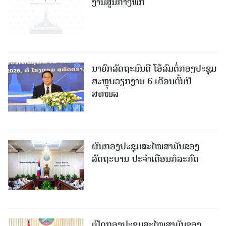
ງານສູນກາງພັກ
ນາຍົກລັດຖະມົນຕີ ໂອ້ລົມຕໍ່ກອງປະຊຸມ
ສະຫຼຸບວຽກງານ 6 ເດືອນຕົ້ນປີ
ສທໜລ
ຜົນກອງປະຊຸມສະໄໝສາມັນຂອງ
ລັດຖະບານ ປະຈຳເດືອນກໍລະກົດ
ເປີດກອງປະຊຸມສະໄໝສາມັນຂອງ