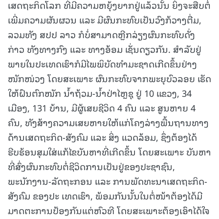
ເສດຖະກິດໂລກ ທີ່ມີຄວາມຫຍຸ້ງຍາກຢູ່ແລ້ວນັ້ນ ຍິ່ງຈະສືບຕໍ່
ເພີ່ມຄວາມຜັນຜວນ ແລະ ມີຜົນກະທົບເປັນວົງກ້ວາງຕື່ມ,
ລວມທັງ ສປປ ລາວ ກໍບໍ່ສາມາດຫຼີກລ່ຽງຜົນກະທົບດັ່ງ
ກ່າວ ທັງທາງກົງ ແລະ ທາງອ້ອມ ເຊັ່ນດຽວກັນ. ສຳລັບຢູ່
ພາຍໃນປະເທດເຮົາກໍມີໄພພິບັດທຳມະຊາດເກີດຂຶ້ນຢ່າງ
ໜັກໜ່ວງ ໂດຍສະເພາະ ຜົນກະທົບຈາກພະຍຸບົວລອຍ ເຮັດ
ໃຫ້ຝົນຕົກໜັກ ນໍ້າຖ້ວມ-ນໍ້າປ່າໄຫຼຊຸ ຢູ່ 10 ແຂວງ, 34
ເມືອງ, 131 ບ້ານ, ມີຜູ້ເສຍຊີວິດ 4 ຄົນ ແລະ ສູນຫາຍ 4
ຄົນ, ທັງສ້າງຄວາມເສຍຫາຍໃຫ້ແກ່ໂຄງລ່າງພື້ນຖານທາງ
ດ້ານເສດຖະກິດ-ສັງຄົມ ແລະ ສິ່ງ ແວດລ້ອມ, ຊຶ່ງຕ້ອງໄດ້
ຮີບຮ້ອນສຸມໃສ່ແກ້ໄຂບັນຫາທີ່ເກີດຂຶ້ນ ໂດຍສະເພາະ ບັນຫາ
ທີ່ສົ່ງຜົນກະທົບຕໍ່ຊີວິດການເປັນຢູ່ຂອງປະຊາຊົນ,
ພະນັກງານ-ລັດຖະກອນ ແລະ ການພັດທະນາເສດຖະກິດ-
ສັງຄົມ ຂອງປະ ເທດເຮົາ, ພ້ອມກັນນັ້ນໃນຕໍ່ໜ້າຕ້ອງໄດ້ມີ
ມາດຕະການປ້ອງກັນແຕ່ຫົວທີ ໂດຍສະເພາະຕ້ອງເອົາໄດ້ໃຈ