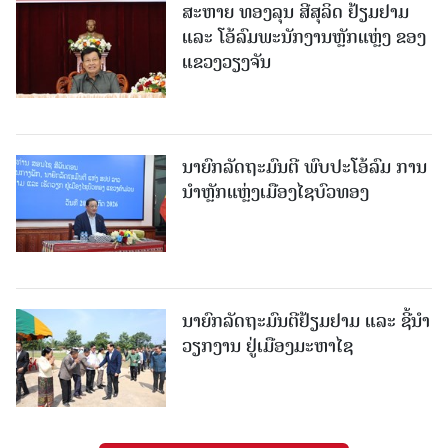
ສະຫາຍ ທອງລຸນ ສີສຸລິດ ຢ້ຽມຢາມ
ແລະ ໂອ້ລົມພະນັກງານຫຼັກແຫຼ່ງ ຂອງ
ແຂວງວຽງຈັນ
ນາຍົກລັດຖະມົນຕີ ພົບປະໂອ້ລົມ ການ
ນຳຫຼັກແຫຼ່ງເມືອງໄຊບົວທອງ
ນາຍົກລັດຖະມົນຕີຢ້ຽມຢາມ ແລະ ຊີ້ນຳ
ວຽກງານ ຢູ່ເມືອງມະຫາໄຊ