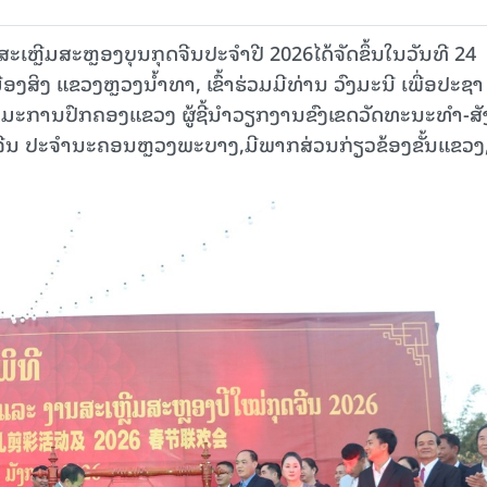
ສະເຫຼີມສະຫຼອງບຸນກຸດຈີນປະຈຳປີ 2026ໄດ້ຈັດຂຶ້ນໃນວັນທີ 24
ືອງສິງ ແຂວງຫຼວງນໍ້າທາ, ເຂົ້າຮ່ວມມີທ່ານ ວົງມະນີ ເພື່ອປະຊາ
ານປົກຄອງແຂວງ ຜູ້ຊີ້ນໍາວຽກງານຂົງເຂດວັດທະນະທຳ-ສັ
ປຈີນ ປະຈຳນະຄອນຫຼວງພະບາງ,ມີພາກສ່ວນກ່ຽວຂ້ອງຂັ້ນແຂວງ,