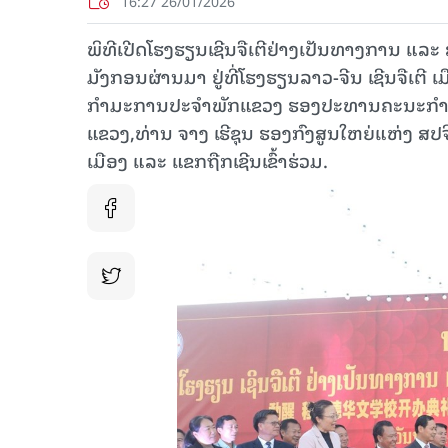
16:27 26/01/2026
ພິທີເປີດໂຮງຮຽນເຊີນຈືເຕີຢ່າງເປັນທາງການ ແລະ 
ມັງກອນຜ່ານມາ ຢູ່ທີ່ໂຮງຮຽນລາວ-ຈີນ ເຊີນຈືເຕີ ເມ
ກຳມະການປະຈຳພັກແຂວງ ຮອງປະທານຄະນະກຳມະກ
ແຂວງ,ທ່ານ ຈາງ ເຮີຊຸນ ຮອງກົງສູນໃຫຍ່ແຫ່ງ ສ
ເມືອງ ແລະ ແຂກຖືກເຊີນເຂົ້າຮ່ວມ.