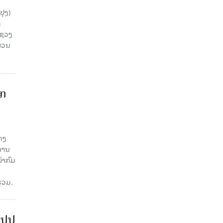
ປຸງ)
ດ
ະຊວງ
ສ່ວນ
າກ
ດງ
ະທານ
້າກົມ
່ວມ.
ສປປ