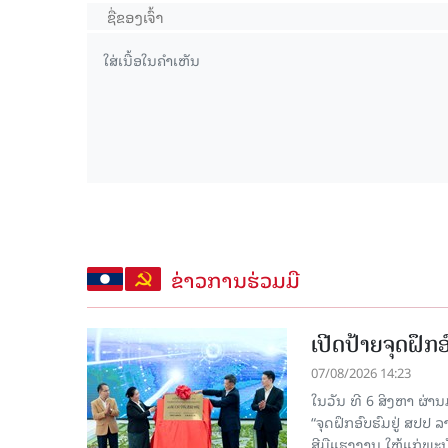
ຂ່າວການຮ່ວມມື
ເປີດປ້າຍຈຸດຝຶ
07/08/2026 14:23
ໃນວັນ ທີ 6 ສິງຫາ ຜ່າ
“ຈຸດຝຶກອົບຮົມຢູ່ ສປປ
ສີມືແຮງງານ ໃຫ້ແກ່ພ