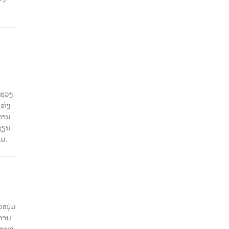
ະຊວງ
ແຫ່ງ
ງການ
ຊຽນ
ວມ.
ວໜຸ່ມ
ະການ
ສະນາ