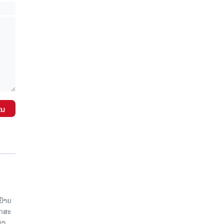
ັນ
ປ້າຍ
ັກສະ
ວງ