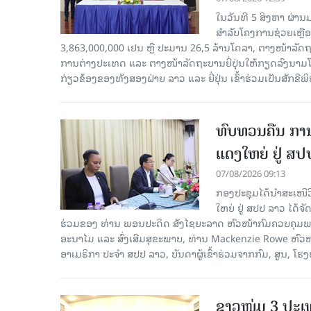
ໃນວັນທີ 5 ສິງຫາ ຜ່ານ
ສໍາລັບໂຄງການຊ່ວຍເຫຼ
3,863,000,000 ເຢນ ຫຼື ປະມານ 26,5 ລ້ານໂດລາ, ຕາງໜ້າລັ
ການຕ່າງປະເທດ ແລະ ຕາງໜ້າລັດຖະບານຍີ່ປຸ່ນໃຫ້ກຽດລົງນາມໂດຍທ
ກ່ຽວຂ້ອງຂອງທັງສອງຝ່າຍ ລາວ ແລະ ຍີ່ປຸ່ນ ເຂົ້າຮ່ວມເປັນສັກຂີພ
ທົບທວນຄືນ ກາ
ແດງໃຫຍ່ ຢູ່ ສ
07/08/2026 09:13
ກອງປະຊຸມໄດ້ນຳສະເໜ
ໃຫຍ່ ຢູ່ ສປປ ລາວ ໄດ້
ຮ່ວມຂອງ ທ່ານ ພອນປະດິດ ສັງໄຊຍະລາດ ຫົວໜ້າກົມຄວບຄຸມພະ
ອະນາໄມ ແລະ ສົ່ງເສີມສຸຂະພາບ, ທ່ານ Mackenzie Rowe ຫົ
ອາເມຣິກາ ປະຈຳ ສປປ ລາວ, ບັນດາຜູ້ເຂົ້າຮ່ວມຈາກກົມ, ສູນ, 
ຊາວໜຸ່ມ 3 ປະ