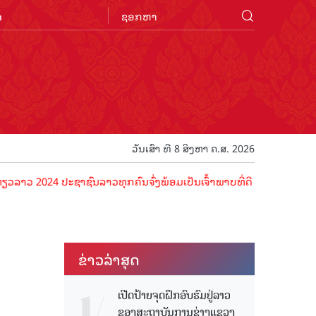
n
ວັນເສົາ ທີ 8 ສິງຫາ ຄ.ສ. 2026
024 ປະຊາຊົນລາວທຸກຄົນຈົ່ງພ້ອມເປັນເຈົ້າພາບທີ່ດີ ຕ້ອນຮັບນັກທ່ອງທ່ຽວດ້
ຂ່າວ​ລ່າ​ສຸດ
ເປີດປ້າຍຈຸດຝຶກອົບຮົມຢູ່ລາວ
ຂອງສະຖາບັນການຊ່າງແຂວງ