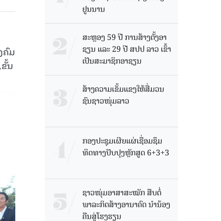
ຢູນນານ
ສະຫຼອງ 59 ປີ ການສ້າງຕັ້ງອາ
ຊຽນ ແລະ 29 ປີ ສປປ ລາວ ເຂົ້າ
ງຄົມ
ເປັນສະມາຊິກອາຊຽນ
ຂັ້ນ
ສ້າງຄວາມເຂັ້ມແຂງໃຫ້ສື່ມວນ
ຊົນຊາວໜຸ່ມລາວ
ກອງປະຊຸມເຜີຍແຜ່ເຊື່ອມຊຶມ
ທິດທາງປັບປຸງຫຼັກສູດ 6+3+3
ຊາວໜຸ່ມອາສາສະໝັກ ສືບຕໍ່
ພາລະກິດສ້າງອານາຄົດ ນໍານ້ອງ
ຄືນສູ່ໂຮງຮຽນ