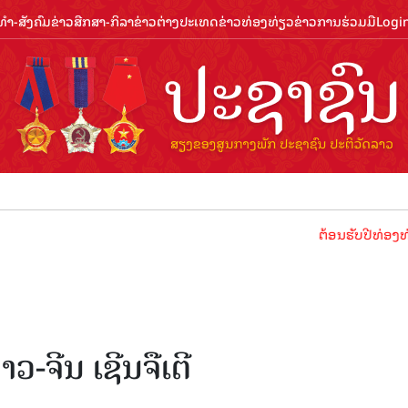
ຳ-ສັງຄົມ
ຂ່າວສືກສາ-ກິລາ
ຂ່າວຕ່າງປະເທດ
ຂ່າວທ່ອງທ່ຽວ
ຂ່າວການຮ່ວມມື
Logi
ຕ້ອນຮັບປີທ່ອງທ່ຽວລາວ 2
-ຈີນ ເຊີນຈືເຕີ