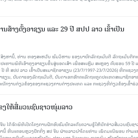
ານສ້າງຕັ້ງອາຊຽນ ແລະ 29 ປີ ສປປ ລາວ ເຂົ້າເປັນ
7 ສິງຫານີ້, ທ່ານ ທອງສະຫວັນ ພົມວິຫານ ຮອງນາຍົກລັດຖະມົນຕີ ລັດຖະມົນຕີກ
ະທານພິທີເອົາທຸງອາຊຽນຂຶ້ນສູ່ຍອດເສົາ ເພື່ອສະເຫຼີມ ສະຫຼອງ ຄົບຮອບ 59 ປີ 
 ປີ ທີ່ ສປປ ລາວ ເຂົ້າເປັນສະມາຊິກອາຊຽນ (23/7/1997-23/7/2026) ທີ່ກະຊວ
ົມອາຊຽນ, ບັນດາຮອງລັດຖະມົນຕີ, ບັນດາເອກອັກຄະລັດຖະທູດປະເທດສະມາຊິກອາ
ະນັກງານກ່ຽວຂ້ອງຂອງກະຊວງການຕ່າງປະເທດ ແລະ ກະຊວງທີ່ກ່ຽວຂ້ອງເຂົ້າຮ່
ແຂງໃຫ້ສື່ມວນຊົນຊາວໜຸ່ມລາວ
ນ ໄດ້ຈັດພິທີເປີດໂຄງການຝຶກອົບຮົມຍົກລະດັບຄວາມຮູ້ໃຫ້ນັກຂ່າວສື່ມວນຊົນຊາ
ງຫານີ້ ທີ່ນະຄອນຫຼວງປັກກິ່ງ ສປ ຈີນ ຝ່າຍລາວນໍາໂດຍທ່ານ ເພັດມະນີພອນ ກຳມ
ໂຄສະນາອົບຮົມແຂວງຫົວພັນ, ທ່ານ ນາງ ວິລະພອນ ທອງພິມ ຫົວໜ້າຄະນະໂຄ