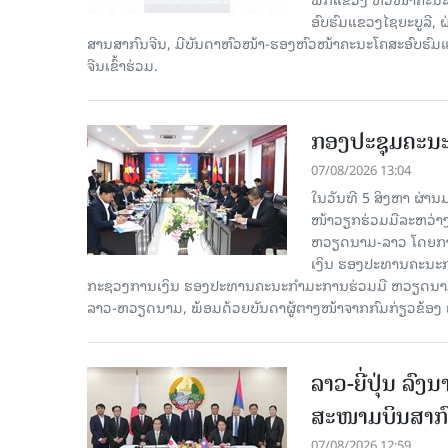
ອົບຮົມແຂວງໄຊຍະບູລີ, 
ສານສາກົນຈີນ, ມີບັນດາຫົວໜ້າ-ຮອງຫົວໜ້າຄະນະໂຄສະອົບຮົມແ
ຈີນເຂົ້າຮ່ວມ.
ກອງປະຊຸມຄະນ
07/08/2026 13:04
ໃນວັນທີ 5 ສິງຫາ ຜ່າ
ໜ້າວຽກຮ່ວມມືລະຫວ່
ຫວຽດນາມ-ລາວ ໂດຍການ
ເງິນ ຮອງປະທານຄະນະກຳ
ກະຊວງການເງິນ ຮອງປະທານຄະນະກຳມະການຮ່ວມມື ຫວຽດນາມ-ລ
ລາວ-ຫວຽດນາມ, ພ້ອມດ້ວຍບັນດາຜູ້ຕາງໜ້າຈາກກົມກ່ຽວຂ້ອງ 
ລາວ-ຍີ່ປຸ່ນ ລ
ສະໜາມບິນສາກົ
07/08/2026 12:59