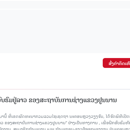
ສົ່ງຄໍາຄິດເຫ
ກອົບຮົມຢູ່ລາວ ຂອງສະຖາບັນການຊ່າງແຂວງຢູນນານ
ນມານີ້ ທີ່ເຂດພັດທະນາກວມລວມໄຊເຊດຖາ ນະຄອນຫຼວງວຽງຈັນ, ໄດ້ຈັດພິທີເປີດ
 ລາວ ຂອງສະຖາບັນການຊ່າງແຂວງຢູນນານ” ຢ່າງເປັນທາງການ , ເພື່ອຝຶກອົບຮົມທ
ະນັກງານ, ສະມາຊິກກຳມະບານ ແລະ ກຳມະກອນ-ຊາວຜູ້ອອກແຮງງານ ຢູ່ນະຄອນຫຼ