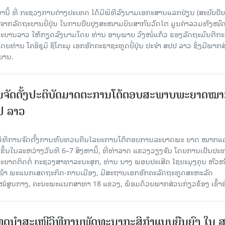
ມານີ້ ທີ່ ກະຊວງການຕ່າງປະເທດ ໄດ້ມີພິທີລົງນາມເອກະສານແລກປ່ຽນ (ສະບັບປັບ
ືອຈາກລັດຖະບານຍີ່ປຸ່ນ ໃນການປັບປຸງສະໜາມບິນສາກົນວັດໄຕ ມູນຄ່າລວມທັງໝົ
ດຖະບານລາວ ໃຫ້ກຽດລົງນາມໂດຍ ທ່ານ ອານຸພາບ ວົງໜໍ່ແກ້ວ ຮອງລັດຖະມົນຕີກ
່ານ ໂຄອິຊຸມິ ຊຶໂຕະມຸ ເອກອັກຄະຣາຊະທູດຍີ່ປຸ່ນ ປະຈໍາ ສປປ ລາວ ຊຶ່ງມີພາກ
ິຍານ.
ນຈັດຕັ້ງປະຕິບັດມາດຕະການໂຕ້ຕອບສະພາບພະຍາດໝ
ປປ ລາວ
ີວິທີການຈັດຕັ້ງການທົບທວນຄືນໄລຍະການໂຕ້ຕອບການລະບາດພະ ຍາດ ໝາກແ
ຈັດຂຶ້ນໃນລະຫວ່າງວັນທີ 6–7 ສິງຫານີ້, ທີ່ທ່າລາດ ແຂວງວຽງຈັນ ໂດຍການເປັນປ
ຍາດຕິດຕໍ່ ກະຊວງສາທາລະນະສຸກ, ທ່ານ ນາງ ພອນປະເສີດ ໄຊຍະມຸງຄຸນ ຫົວໜ
ວໜ້າ ພະແນກເສດຖະກິດ-ການເມືອງ, ມີສະຖານເອກອັກຄະລັດຖະທູດສະຫະລັດ
ໂຮງໝໍສູນກາງ, ຄະນະພະແນກສາທາ 18 ແຂວງ, ພ້ອມດ້ວຍພາກສ່ວນກ່ຽວຂ້ອງ ເຂົ້າຮ
ເທດນຳສະເໜີວິທີການພັດທະນາກະສິກຳແບບຍືນຍົງ ໃນ 