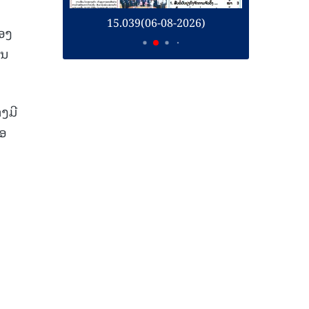
026)
15.038(05-08-2026)
້ອງ
ານ
ງມີ
່ອ