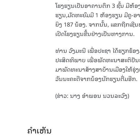
ໂຮງຮຽນເປັນອາຄານຕຶກ 3 ຊັ້ນ ມີຫ້ອ
ຮຽນ,ມັດທະຍົມມີ 1 ຫ້ອງຮຽນ ມີຄູ-ອ
ຍິງ 187 ນ້ອງ. ຈາກນັ້ນ, ແຂກຖືກເຊີນ
ເປີດໂຮງຮຽນຂື້ນຢ່າງເປັນທາງການ.
ທ່ານ ວົງມະນີ ເພື່ອປະຊາ ໄດ້ຮຽກຮ້ອ
ປະສິດທິພາບ ເພື່ອພັດທະນາສະຕິປັນຍ
ມາພັດທະນາສ້າງສາບ້ານເມືອງໃຫ້ຮຸ່ງເຮ
ວັນນະຄະດີຈາກນ້ອງນັກຮຽນຕື່ມອີກ.
(ຂ່າວ: ນາງ ອຳພອນ ນວນລະວົງ)
ຄໍາເຫັນ