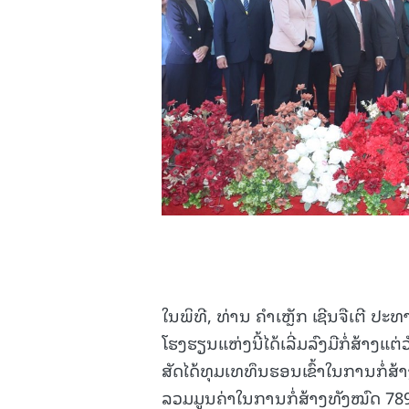
ໃນພິທີ, ທ່ານ ຄໍາເຫຼັກ ເຊີນຈືເຕີ ປະ
ໂຮງຮຽນແຫ່ງນີ້ໄດ້ເລີ່ມລົງມືກໍ່ສ້າງ
ສັດໄດ້ທຸມເທທຶນຮອນເຂົ້າໃນການກໍ່
ລວມມູນຄ່າໃນການກໍ່ສ້າງທັງໝົດ 789