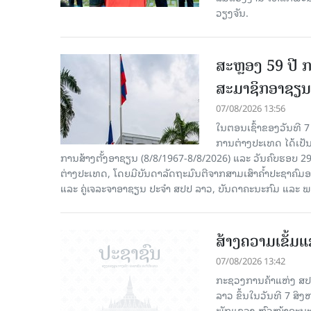
ວຽງຈັນ.
ສະຫຼອງ 59 ປີ ກ
ສະມາຊິກອາຊຽນ
07/08/2026 13:56
ໃນຕອນເຊົ້າຂອງວັນທີ 
ການຕ່າງປະເທດ ໄດ້ເປັນປ
ການສ້າງຕັ້ງອາຊຽນ (8/8/1967-8/8/2026) ແລະ ວັນຄົບຮອບ 29
ຕ່າງປະເທດ, ໂດຍມີບັນດາລັດຖະມົນຕີຈາກສາມເສົາຄໍ້າປະຊາຄ
ແລະ ຄູ່ເຈລະຈາອາຊຽນ ປະຈຳ ສປປ ລາວ, ບັນດາຄະນະກົມ ແລະ ພ
ສ້າງຄວາມເຂັ້ມ
07/08/2026 13:42
ກະຊວງການຄ້າແຫ່ງ ສປຈີ
ລາວ ຂຶ້ນໃນວັນທີ 7 ສິ
ພັກແຂວງ ຫົວໜ້າຄະນະ