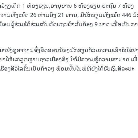
ງລ້ຽງເດັກ 1 ຫ້ອງຮຽນ,ອານຸບານ 6 ຫ້ອງຮຽນ,ປະຖົມ 7 ຫ້ອງ
15.040(07-08-2026)
15.039(06-08-2
າຈານທັງໝົດ 26 ທ່ານຍິງ 21 ທ່ານ, ມີນັກຮຽນທັງໝົດ 446 ນ
ພ້ອມຜູ້ຮ່ວມໄດ້ຮ່ວມກັນຕັດແຖບຜ້າລັ່ນຄ້ອງ 9 ບາດ ເພື່ອເປັນກ
ງມາຍັງຄູອາຈານຈົ່ງສິດສອນນ້ອງນັກຮຽນດ້ວຍຄວາມເອົາໃຈໃສ່ຢ່າ
າໃຫ້ແກ່ລູກຫຼານຊາວເມືອງສິງ ໃຫ້ມີຄວາມຮູ້ຄວາມສາມາດ ເພື
ືອງສີວິໄລຂຶ້ນເປັນກ້າວໆ ພ້ອມນັ້ນໃນພິທີຍັງໄດ້ຮັບຊົມສິລະປະ