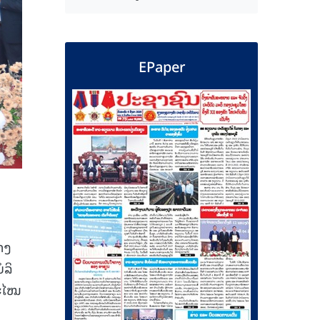
EPaper
້າງ
ໍລິ
ສະໄໝ