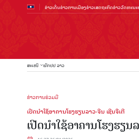
ຂ່າວເດັ່ນ
ຂ່າວການເມືອງ
ຂ່າວເສດຖະກິດ
ຂ່າວວັດທະນະທ
ສະເໜີ
ພັກປປ ລາວ
ຂ່າວການຮ່ວມມື
ເປີດນໍາໃຊ້ອາຄານໂຮງຮຽນລາວ-ຈີນ ເຊີນຈືເຕີ
ເປີດນໍາໃຊ້ອາຄານໂຮງຮຽນລາວ