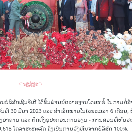
ທານບໍລິສັດເຊີນຈືເຕີ ໄດ້ຂຶ້ນຜ່ານບົດລາຍງານໂດຍຫຍໍ້ ໃນການກໍ່ສ
ແຕ່ວັນທີ 30 ມີນາ 2023 ແລະ ສຳເລັດພາຍໃນໄລຍະເວລາ 6 ເດືອນ, ບ
ສ້າງອາຄານ ແລະ ຕິດຕັ້ງອຸປະກອນການຮຽນ - ການສອນທີ່ທັນ
,618 ໂດລາສະຫະລັດ ຊຶ່ງເປັນການລົງທຶນຈາກບໍລິສັດ 100%.