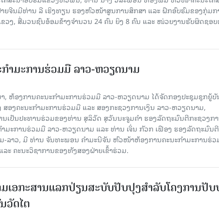
ຝ່າຍຈີນມີທ່ານ ລີ ເຮິງທຽນ ຮອງຫົວໜ້າສູນການສຶກສາ ແລະ ຝຶກອົບຮົມຂອງກຸ່ມກາ
ຂວງ, ສື່ມວນຊົນອ້ອມຂ້າງຈຳນວນ 24 ຄົນ ຍິງ 8 ຄົນ ແລະ ໜ່ວຍງານຮັບຜິດຊອ
ະກຳມະການຮ່ວມມື ລາວ-ຫວຽດນາມ
ນມາ, ຫ້ອງການຄະນະກຳມະການຮ່ວມມື ລາວ-ຫວຽດນາມ ໄດ້ຈັດກອງປະຊຸມຊຸກຍູ້ບ
າງ ສອງຄະນະກຳມະການຮ່ວມມື ແລະ ສອງກະຊວງການເງິນ ລາວ-ຫວຽດນາມ,
ເປັນປະທານຮ່ວມຂອງທ່ານ ສຸລິວັດ ສຸວັນນະຈູມຄໍາ ຮອງລັດຖະມົນຕີກະຊວງກ
ມະການຮ່ວມມື ລາວ-ຫວຽດນາມ ແລະ ທ່ານ ເຈິ່ນ ກັວກ ເຟືອງ ຮອງລັດຖະມົນຕີ
າວ, ມີ ທ່ານ ຈັນທະພອນ ຄໍາມະນີຈັນ ຫົວໜ້າຫ້ອງການຄະນະກຳມະການຮ່ວ
ແລະ ຄະນະວິຊາການຂອງທັງສອງຝ່າຍເຂົ້າຮ່ວມ.
ົງນາມເອກະສານແລກປ່ຽນສະບັບປັບປຸງສໍາລັບໂຄງການປັບ
ນວັດໄຕ