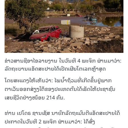
ຂ່າວສານຊີອາໄອລາຍງານ ໃນວັນທີ 4 ພະຈິກ ຜ່ານມາວ່າ:
ລັດຖະບານແອັດສະປາຍໄດ້ເປີດເຜີຍໂຕເລກຫຼ້າສຸດ
ໂດຍສະແດງໃຫ້ເຫັນວ່າ: ໄພນ້ຳຖ້ວມທີ່ເກີດຂຶ້ນຢູ່ພາກ
ຕາເວັນອອກສ່ຽງໃຕ້ຂອງປະເທດຕົນໄດ້ເຮັດໃຫ້ປະຊາຊົນ
ເສຍຊີວິດຢ່າງໜ້ອຍ 214 ຄົນ.
ທ່ານ ເປໂດຣ ຊານເຊັສ ນາຍົກລັດຖະມົນຕີແອັດສະປາຍໄດ້
ປະກາດໃນວັນທີ 2 ພະຈິກ ຜ່ານມາວ່າ: ໄດ້ສົ່ງ