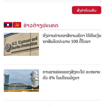
ສົ່ງຄໍາຄິດເຫັນ
ຂ່າວຕ່າງປະເທດ
ອົງການດ່ານພາສີອາເມຣິກາ ໄດ້ຄືນເງິນ
ພາສີແລ້ວປະມານ 100 ຕື້ໂດລາ
ການຂາຍຍ່ອຍຂອງສິງກະໂປ ຂະຫຍາຍ
ຕົວ 4% ໃນເດືອນມິຖຸນາ