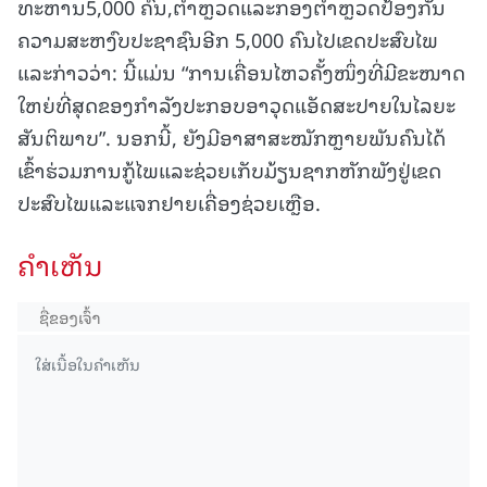
ທະຫານ5,000 ຄົນ,ຕຳຫຼວດແລະກອງຕຳຫຼວດປ້ອງກັນ
ຄວາມສະຫງົບປະຊາຊົນອີກ 5,000 ຄົນໄປເຂດປະສົບໄພ
ແລະກ່າວວ່າ: ນີ້ແມ່ນ “ການເຄື່ອນໄຫວຄັ້ງໜຶ່ງທີ່ມີຂະໜາດ
ໃຫຍ່ທີ່ສຸດຂອງກຳລັງປະກອບອາວຸດແອັດສະປາຍໃນໄລຍະ
ສັນຕິພາບ”. ນອກນີ້, ຍັງມີອາສາສະໝັກຫຼາຍພັນຄົນໄດ້
ເຂົ້າຮ່ວມການກູ້ໄພແລະຊ່ວຍເກັບມ້ຽນຊາກຫັກພັງຢູ່ເຂດ
ປະສົບໄພແລະແຈກຢາຍເຄື່ອງຊ່ວຍເຫຼືອ.
ຄໍາເຫັນ