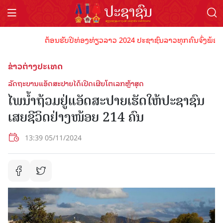
ຕ້ອນຮັບປີທ່ອງທ່ຽວລາວ 2024 ປະຊາຊົນລາວທຸກຄົນຈົ່ງພ້ອມເປັນເ
ຂ່າວຕ່າງປະເທດ
ລັດຖະບານແອັດສະປາຍໄດ້ເປີດເຜີຍໂຕເລກຫຼ້າສຸດ
ໄພນ້ຳຖ້ວມຢູ່ແອັດສະປາຍເຮັດໃຫ້ປະຊາຊົນ
ເສຍຊີວິດຢ່າງໜ້ອຍ 214 ຄົນ
13:39 05/11/2024