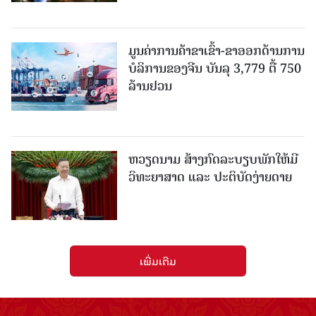
ມູນຄ່າການຄ້າຂາເຂົ້າ-ຂາອອກດ້ານການ
ບໍລິການຂອງຈີນ ບັນລຸ 3,779 ຕື້ 750
ລ້ານຢວນ
ຫວຽດນາມ ສ້າງກົດລະບຽບພັກໃຫ້ມີ
ວິທະຍາສາດ ແລະ ປະຕິບັດງ່າຍດາຍ
ເພີ່ມເຕີມ