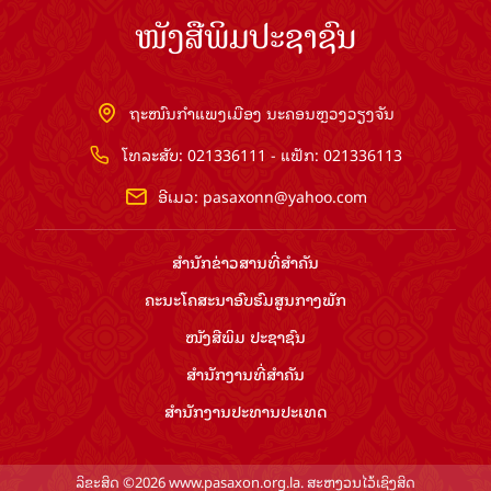
ໜັງສືພິມປະຊາຊົນ
ຖະໜົນກຳແພງເມືອງ ນະຄອນຫຼວງວຽງຈັນ
ໂທລະສັບ: 021336111 - ແຟັກ: 021336113
ອີເມວ:
pasaxonn@yahoo.com
ສຳ​ນັກ​ຂ່າວ​ສານ​ທີ່​ສຳ​ຄັນ​
ຄະນະໂຄສະນາອົບຮົມ​ສູນ​ກາງ​ພັກ
ໜັງສືພິມ ປະ​ຊາ​ຊົນ
ສຳ​ນັກ​ງານ​ທີ່​ສຳ​ຄັນ
ສຳ​ນັກ​ງານ​ປະ​ທານ​ປະ​ເທດ
ລິຂະສິດ ©2026 www.pasaxon.org.la. ສະຫງວນໄວ້ເຊິງສິດ