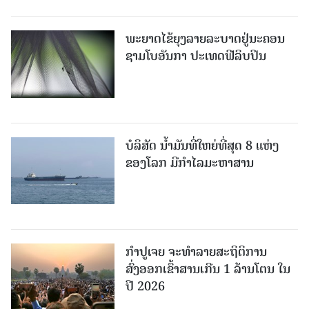
ພະຍາດໄຂ້ຍຸງລາຍລະບາດຢູ່ນະຄອນ
ຊາມໂບ​ອັນກາ ປະເທດຟີລິບປິນ
ບໍລິສັດ ນ້ຳມັນທີ່ໃຫຍ່ທີ່ສຸດ 8 ແຫ່ງ
ຂອງໂລກ ມີກຳໄລມະຫາສານ
ກຳປູເຈຍ ຈະທຳລາຍສະຖິຕິການ
ສົ່ງອອກເຂົ້າສານເກີນ 1 ລ້ານໂຕນ ໃນ
ປີ 2026