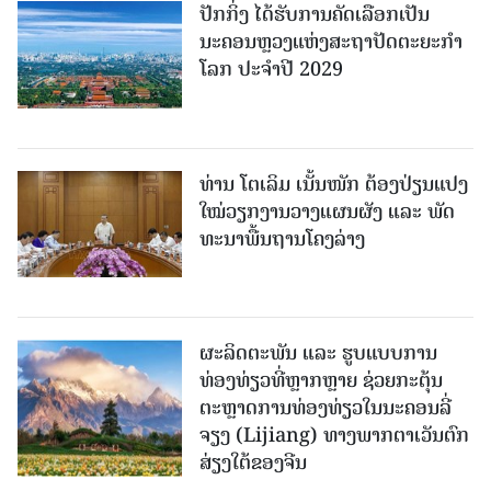
ປັກກິ່ງ ໄດ້ຮັບການຄັດເລືອກເປັນ
ນະຄອນຫຼວງແຫ່ງສະຖາປັດຕະຍະກຳ
ໂລກ ປະຈຳປີ 2029
ທ່ານ ໂຕ​ເລິມ ເນັ້ນໜັກ ຕ້ອງ​ປ່ຽນ​ແປງ​
ໃໝ່​ວຽກ​ງານ​ວາງ​ແຜນ​ຜັງ ແລະ ​ພັດ​
ທະ​ນາ​ພື້ນ​ຖານ​ໂຄງ​ລ່າງ
ຜະລິດຕະພັນ ແລະ ຮູບແບບການ
ທ່ອງທ່ຽວທີ່ຫຼາກຫຼາຍ ຊ່ວຍກະຕຸ້ນ
ຕະຫຼາດການທ່ອງທ່ຽວໃນນະຄອນລີ່
ຈຽງ (Lijiang) ທາງພາກຕາເວັນຕົກ
ສ່ຽງໃຕ້ຂອງຈີນ