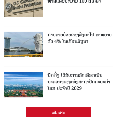
ພາສີແລ້ວປະມານ 100 ຕື້ໂດລາ
ການຂາຍຍ່ອຍຂອງສິງກະໂປ ຂະຫຍາຍ
ຕົວ 4% ໃນເດືອນມິຖຸນາ
ປັກກິ່ງ ໄດ້ຮັບການຄັດເລືອກເປັນ
ນະຄອນຫຼວງແຫ່ງສະຖາປັດຕະຍະກຳ
ໂລກ ປະຈຳປີ 2029
ເພີ່ມເຕີມ