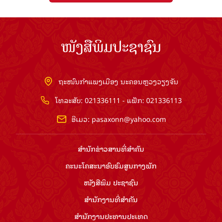
ໜັງສືພິມປະຊາຊົນ
ຖະໜົນກຳແພງເມືອງ ນະຄອນຫຼວງວຽງຈັນ
ໂທລະສັບ: 021336111 - ແຟັກ: 021336113
ອີເມວ:
pasaxonn@yahoo.com
ສຳ​ນັກ​ຂ່າວ​ສານ​ທີ່​ສຳ​ຄັນ​
ຄະນະໂຄສະນາອົບຮົມ​ສູນ​ກາງ​ພັກ
ໜັງສືພິມ ປະ​ຊາ​ຊົນ
ສຳ​ນັກ​ງານ​ທີ່​ສຳ​ຄັນ
ສຳ​ນັກ​ງານ​ປະ​ທານ​ປະ​ເທດ