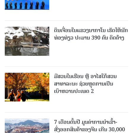
ດິນເຈື່ອນໃນແຂວງນາກາໂນ ເຮັດໃຫ້ນັກ
ທ່ອງທ່ຽວ ປະມານ 390 ຄົນ ຕິດຄ້າງ
ມີສວນໃນເຮືອນ ຫຼື ອາໄສໃກ້ສວນ
ສາທາລະນະ ຊ່ວຍຫຼຸດການເປັນ
ເບົາຫວານປະເພດ 2
7 ເດືອນຕົ້ນປີ ມູນຄ່າການນຳເຂົ້າ-
ສົ່ງອອກສິນຄ້າຂອງຈີນ ເກີນ 30,000