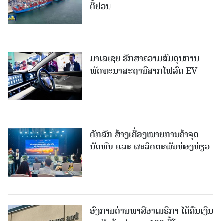
ຕື້ຢວນ
ມາເລເຊຍ ຮັກສາຄວາມສົມດຸນການ
ພັດທະນາສະຖານີສາກໄຟລົດ EV
ດັກລັກ ສ້າງເຄື່ອງໝາຍການຄ້າຈຸດ
ນັດພົບ ແລະ ຜະລິດຕະພັນທ່ອງທ່ຽວ
ອົງການດ່ານພາສີອາເມຣິກາ ໄດ້ຄືນເງິນ