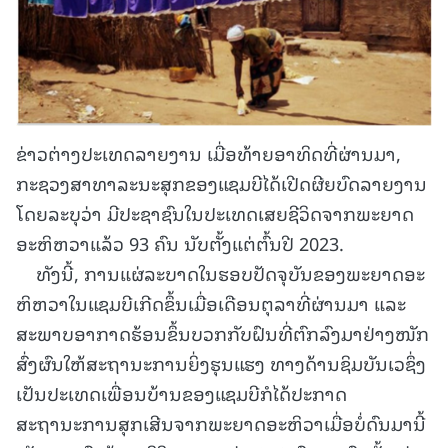
ຂ່າວຕ່າງປະເທດລາຍງານ ເມື່ອທ້າຍອາທິດທີ່ຜ່ານມາ,
ກະຊວງສາທາລະນະສຸກຂອງແຊມບີໄດ້ເປີດຜີຍບົດລາຍງານ
ໂດຍລະບຸວ່າ ມີປະຊາຊົນໃນປະເທດເສຍຊີວິດຈາກພະຍາດ
ອະຫິຫວາແລ້ວ 93 ຄົນ ນັບຕັ້ງແຕ່ຕົ້ນປີ 2023.
ທັງນີ້, ການແຜ່ລະບາດໃນຮອບປັດຈຸບັນຂອງພະຍາດອະ
ຫິຫວາໃນແຊມບີເກີດຂຶ້ນເມື່ອເດືອນຕຸລາທີ່ຜ່ານມາ ແລະ
ສະພາບອາກາດຮ້ອນຂຶ້ນບວກກັບຝົນທີ່ຕົກລົງມາຢ່າງໜັກ
ສົ່ງຜົນໃຫ້ສະຖານະການຍິ່ງຮຸນແຮງ ທາງດ້ານຊິມບັນເວຊຶ່ງ
ເປັນປະເທດເພື່ອນບ້ານຂອງແຊມບີກໍໄດ້ປະກາດ
ສະຖານະການສຸກເສີນຈາກພະຍາດອະຫິວາເມື່ອບໍ່ດົນມານີ້