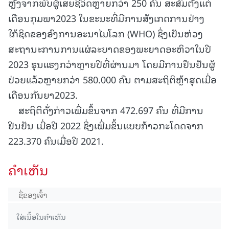
ຫຼັງຈາກພົບຜູ້ເສຍຊີວິດຫຼາຍກວ່າ 250 ຄົນ ສະສົມຕັ້ງແຕ່
ເດືອນກຸມພາ2023 ໃນຂະນະທີ່ມີການສັງເກດການຢ່າງ
ໃກ້ຊິດຂອງອົງການອະນາໄມໂລກ (WHO) ຊຶ່ງເປັນຫ່ວງ
ສະຖານະການການແຜ່ລະບາດຂອງພະຍາດອະຫິວາໃນປີ
2023 ຮຸນແຮງກວ່າຫຼາຍປີທີ່ຜ່ານມາ ໂດຍມີການຢຶນຢັນຜູ້
ປ່ວຍແລ້ວຫຼາຍກວ່າ 580.000 ຄົນ ຕາມສະຖິຕິຫຼ້າສຸດເມື່ອ
ເດືອນກັນຍາ2023.
ສະຖິຕິດັ່ງກ່າວເພີ່ມຂຶ້ນຈາກ 472.697 ຄົນ ທີ່ມີການ
ຢືນຢັນ ເມື່ອປີ 2022 ຊຶ່ງເພີ່ມຂຶ້ນແບບກ້າວກະໂດດຈາກ
223.370 ຄົນເມື່ອປີ 2021.
ຄໍາເຫັນ