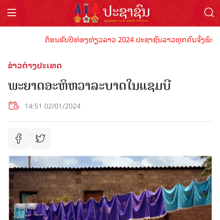
ຕ້ອນຮັບປີທ່ອງທ່ຽວລາວ 2024 ປະຊາຊົນລາວທຸກຄົນຈົ່ງພ້ອມເປັນເ
ຂ່າວຕ່າງປະເທດ
ພະຍາດອະຫິຫວາລະບາດໃນແຊມບີ
14:51 02/01/2024