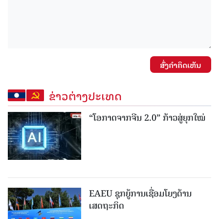
ສົ່ງຄໍາຄິດເຫັນ
ຂ່າວຕ່າງປະເທດ
“ໂອກາດຈາກຈີນ 2.0” ກ້າວສູ່ຍຸກໃໝ່
EAEU ຊຸກຍູ້ການເຊື່ອມໂຍງດ້ານ
ເສດຖະກິດ