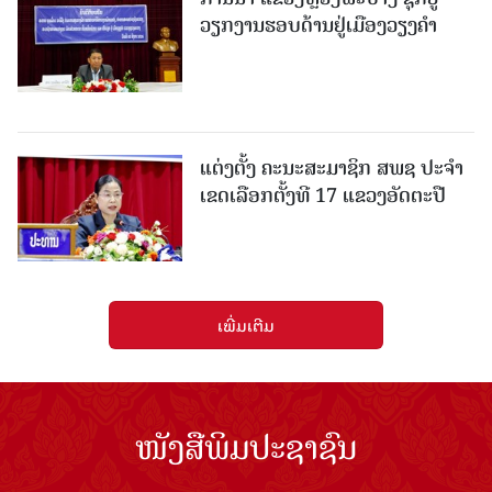
ວຽກງານຮອບດ້ານຢູ່ເມືອງວຽງຄໍາ
ແຕ່ງຕັ້ງ ຄະນະສະມາຊິກ ສພຊ ປະຈຳ
ເຂດເລືອກຕັ້ງທີ 17 ແຂວງອັດຕະປື
ເພີ່ມເຕີມ
ໜັງສືພິມປະຊາຊົນ