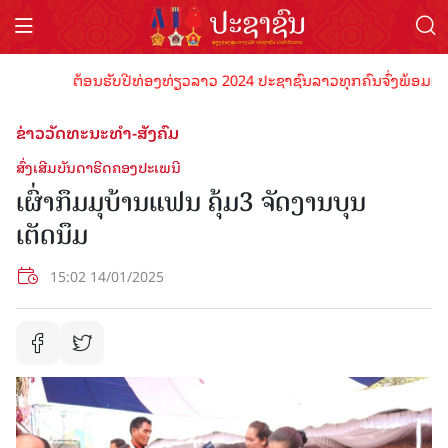
ຕ້ອນຮັບປີທ່ອງທ່ຽວລາວ 2024 ປະຊາຊົນລາວທຸກຄົນຈົ່ງພ້ອມເປັນເຈົ້
ຂ່າວວັດທະນະທຳ-ສັງຄົມ
ສົ່ງເສີມບັນດາຮີດຄອງປະເພນີ
ເຜົ່າກຶມມຸບ້ານແຟນ ຄຸ້ມ3 ຈັດງານບຸນ
ເຕັດນຶມ
15:02 14/01/2025