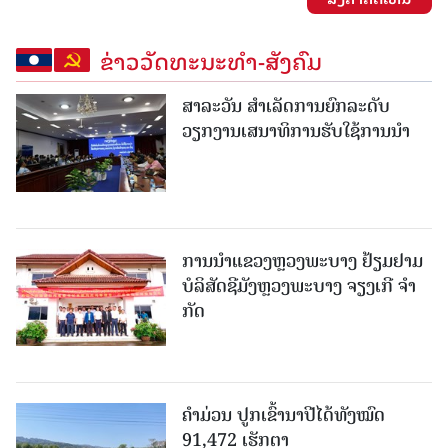
ຂ່າວວັດທະນະທຳ-ສັງຄົມ
ສາລະວັນ ສໍາເລັດການຍົກລະດັບ
ວຽກງານເສນາທິການຮັບໃຊ້ການນໍາ
ການນຳແຂວງຫຼວງພະບາງ ຢ້ຽມ​ຢາມ
ບໍ​ລິ​ສັດຊີມັງຫຼວງພະບາງ ຈຽງເກີ ຈໍາ
ກັດ
ຄໍາມ່ວນ ປູກເຂົ້ານາປີໄດ້ທັງໝົດ
91,472 ເຮັກຕາ