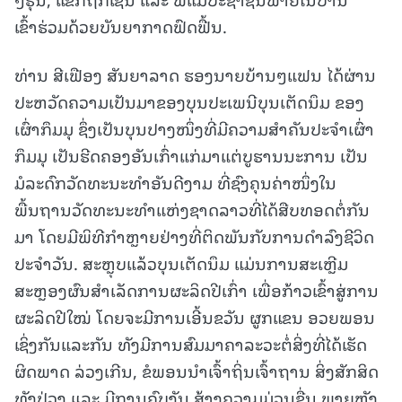
ເຂົ້າຮ່ວມດ້ວຍບັນຍາກາດຟົດຟື້ນ.
ທ່ານ ສີເຟືອງ ສັນຍາລາດ ຮອງນາຍບ້ານໆແຟນ ໄດ້ຜ່ານ
ປະຫວັດຄວາມເປັນມາຂອງບຸນປະເພນີບຸນເຕັດນຶມ ຂອງ
ເຜົ່າກຶມມຸ ຊຶ່ງເປັນບຸນປາງໜຶ່ງທີ່ມີຄວາມສຳຄັນປະຈຳເຜົ່າ
ກຶມມຸ ເປັນຮີດຄອງອັນເກົ່າແກ່ມາແຕ່ບູຮານນະການ ເປັນ
ມໍລະດົກວັດທະນະທຳອັນດີງາມ ທີ່ຊົງຄຸນຄ່າໜຶ່ງໃນ
ພື້ນຖານວັດທະນະທຳແຫ່ງຊາດລາວທີ່ໄດ້ສືບທອດຕໍ່ກັນ
ມາ ໂດຍມີພິທີກຳຫຼາຍຢ່າງທີ່ຕິດພັນກັບການດຳລົງຊີວິດ
ປະຈຳວັນ. ສະຫຼຸບແລ້ວບຸນເຕັດນຶມ ແມ່ນການສະເຫຼີມ
ສະຫຼອງຜົນສຳເລັດການຜະລິດປີເກົ່າ ເພື່ອກ້າວເຂົ້າສູ່ການ
ຜະລິດປີໃໝ່ ໂດຍຈະມີການເອີ້ນຂວັນ ຜູກແຂນ ອວຍພອນ
ເຊິ່ງກັນແລະກັນ ທັງມີການສົມມາຄາລະວະຕໍ່ສິ່ງທີ່ໄດ້ເຮັດ
ຜິດພາດ ລ່ວງເກີນ, ຂໍພອນນຳເຈົ້າຖິ່ນເຈົ້າຖານ ສິ່ງສັກສິດ
ທັງປ່ວງ ແລະ ມີການຄົບງັນ ສ້າງຄວາມມ່ວນຊື່ນ ພາຍຫຼັງ