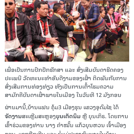
ເພື່ອເປັນການປົກປັກຮັກສາ ແລະ ສົ່ງເສີມບັນດາຮີດຄອງ
ປະເພນີ ວັດທະນະທຳອັນດີງາມຂອງເຜົ່າ ຕິດພັນກັບການ
ສົ່ງເສີມການທ່ອງທ່ຽວ ທັງເປັນການເຕົ້າໂຮມຄວາມ
ສາມັກຄີບັນດາເຜົ່າພາຍໃນເມືອງ ໃນວັນທີ 12 ມັງກອນ
ຜ່ານມານ
,
ບ້ານແຟນ ຄຸ້ມ3 ເມືອງຮຸນ ແຂວງອຸດົມໄຊ ໄດ້
ຈັດງານ
ສະເຫຼີມສະຫຼອງ
ບຸນເຕັດນຶມ
ຫຼື ບຸນເກິຣ. ໂດຍການ
ເຂົ້າຮ່ວມຂອງທ່ານ ນາງ ຄຳໝັ້ນ ແກ້ວບຸນຫວນ ເຈົ້າເມືອງ
ໆຮຸນ, ແຂກຖືກເຊີນ ແລະ ພໍ່ແມ່ປະຊາຊົນພາຍໃນບ້ານ