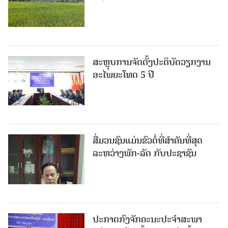
ສະຫຼຸບການຈັດຕັ້ງປະຕິບັດວຽກງານ
ອະໄພຍະໂທດ 5 ປີ
ສື່ມວນຊົນແມ່ນຂົວຕໍ່ທີ່ສໍາຄັນທີ່ສຸດ
ລະຫວ່າງພັກ-ລັດ ກັບປະຊາຊົນ
ປະກາດກົງຈັກຄະນະປະຈໍາສະພາ