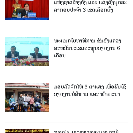
ແຫ່ງຊາດສ້າງຕັ້ງ ແລະ ແຕ່ງຕັ້ງບຸກຄະ
ລາກອນປະຈໍາ 3 ເຂດເລືອກຕັ້ງ
ພະແນກໂຍທາທິການ-ຂົນສົ່ງແຂວງ
ສະຫວັນນະເຂດສະຫຼຸບວຽກງານ 6
ເດືອນ
ມອບລົດຈັກໃຫ້ 3 ຕາແສງ ເພື່ອຮັບໃຊ້
ວຽກງານບໍລິຫານ ແລະ ພັດທະນາ
ການນຳ ແຂວງຫຼວງພະບາງ ຊຸກຍູ້