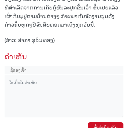
ທີ່ສຳເລັດຈາກການເກັບກູ້ຜົນລະປູກຂຶ້ນເລົ້າ ຂຶ້ນເຢຍແລ້ວ
ເຜົ່າກຶມມຸຢູ່ຕາມບ້ານຕ່າງໆ ກໍຈະພາກັນຈັດງານບຸນດັ່ງ
ກ່າວຂຶ້ນທຸກໆປີຈົນສືບທອດມາເຖິງທຸກວັນນີ້.
(ຂ່າວ: ອຳຄາ ສຸລິນທອງ)
ຄໍາເຫັນ
ສົ່ງຄໍາຄິດເຫັນ