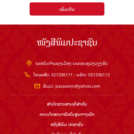
ເພີ່ມເຕີມ
ໜັງສືພິມປະຊາຊົນ
ຖະໜົນກຳແພງເມືອງ ນະຄອນຫຼວງວຽງຈັນ
ໂທລະສັບ: 021336111 - ແຟັກ: 021336113
ອີເມວ:
pasaxonn@yahoo.com
ສຳ​ນັກ​ຂ່າວ​ສານ​ທີ່​ສຳ​ຄັນ​
ຄະນະໂຄສະນາອົບຮົມ​ສູນ​ກາງ​ພັກ
ໜັງສືພິມ ປະ​ຊາ​ຊົນ