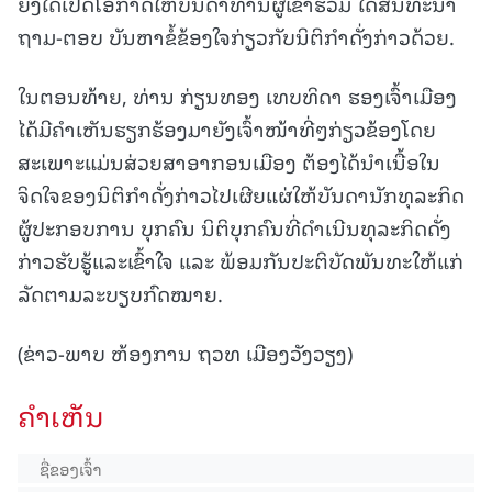
ຍັງໄດ້ເປີດໂອກາດໃຫ້ບັນດາທ່ານຜູ້ເຂົ້າຮ່ວມ ໄດ້ສົນທະນາ
ຖາມ-ຕອບ ບັນຫາຂໍ້ຂ້ອງໃຈກ່ຽວກັບນິຕິກຳດັ່ງກ່າວດ້ວຍ.
ໃນຕອນທ້າຍ, ທ່ານ ກ່ຽນທອງ ເທບທິດາ ຮອງເຈົ້າເມືອງ
ໄດ້ມີຄຳເຫັນຮຽກຮ້ອງມາຍັງເຈົ້າໜ້າທີ່ໆກ່ຽວຂ້ອງໂດຍ
ສະເພາະແມ່ນສ່ວຍສາອາກອນເມືອງ ຕ້ອງໄດ້ນຳເນື້ອໃນ
ຈິດໃຈຂອງນິຕິກຳດັ່ງກ່າວໄປເຜີຍແຜ່ໃຫ້ບັນດານັກທຸລະກິດ
ຜູ້ປະກອບການ ບຸກຄົນ ນິຕິບຸກຄົນທີ່ດຳເນີນທຸລະກິດດັ່ງ
ກ່າວຮັບຮູ້ແລະເຂົ້າໃຈ ແລະ ພ້ອມກັນປະຕິບັດພັນທະໃຫ້ແກ່
ລັດຕາມລະບຽບກົດໝາຍ.
(ຂ່າວ-ພາບ ຫ້ອງການ ຖວທ ເມືອງວັງວຽງ)
ຄໍາເຫັນ