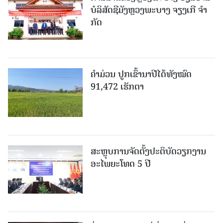
ບໍ​ລິ​ສັດຊີມັງຫຼວງພະບາງ ຈຽງເກີ ຈໍາ
ກັດ
ຄໍາມ່ວນ ປູກເຂົ້ານາປີໄດ້ທັງໝົດ
91,472 ເຮັກຕາ
ສະຫຼຸບການຈັດຕັ້ງປະຕິບັດວຽກງານ
ອະໄພຍະໂທດ 5 ປີ