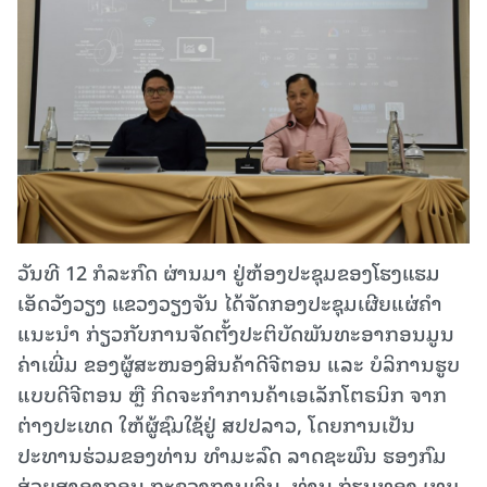
ວັນທີ 12 ກໍລະກົດ ຜ່ານມາ ຢູ່ຫ້ອງປະຊຸມຂອງໂຮງແຮມ
ເອັດວັງວຽງ ແຂວງວຽງຈັນ ໄດ້ຈັດກອງປະຊຸມເຜີຍແຜ່ຄໍາ
ແນະນໍາ ກ່ຽວກັບການຈັດຕັ້ງປະຕິບັດພັນທະອາກອນມູນ
ຄ່າເພີ່ມ ຂອງຜູ້ສະໜອງສິນຄ້າດີຈີຕອນ ແລະ ບໍລິການຮູບ
ແບບດີຈີຕອນ ຫຼື ກິດຈະກໍາການຄ້າເອເລັກໂຕຣນິກ ຈາກ
ຕ່າງປະເທດ ໃຫ້ຜູ້ຊົມໃຊ້ຢູ່ ສປປລາວ, ໂດຍການເປັນ
ປະທານຮ່ວມຂອງທ່ານ ທຳມະລົດ ລາດຊະພົນ ຮອງກົມ
ສ່ວຍສາອາກອນ ກະຊວງການເງິນ, ທ່ານ ກ່ຽນທອງ ເທບ