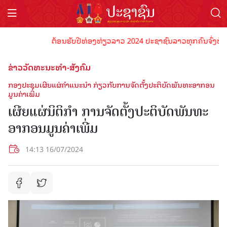
ຕ້ອນຮັບປີທ່ອງທ່ຽວລາວ 2024 ປະຊາຊົນລາວທຸກຄົນຈົ່ງພ້ອມເປັນ
ຂ່າວວັດທະນະທຳ-ສັງຄົມ
ກອງປະຊຸມເຜີຍແຜ່ຄໍາແນະນໍາ ກ່ຽວກັບການຈັດຕັ້ງປະຕິບັດພັນທະອາກອນ
ມູນຄ່າເພີ່ມ
ເຜີຍແຜ່ນິຕິກຳ ການຈັດຕັ້ງປະຕິບັດພັນທະ
ອາກອນມູນຄ່າເພີ່ມ
14:13 16/07/2024