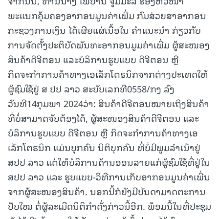
ຈາກນັ້ນ, ທ່ານນາງ ໄພປານີ ຈູມມະລີ ຮອງຫົວໜ້າ
ພະແນກຄຸ້ມຄອງອາກອນມູນຄ່າເພີ່ມ ກົມສ່ວຍສາອາກອນ
ກະຊວງການເງິນ ໄດ້ເຜີຍແຜ່ເນື້ອໃນ ຄຳແນະນຳ ກ່ຽວກັບ
ການຈັດຕັ້ງປະຕິບັດພັນທະອາກອນມູມຄ່າເພີ່ມ ຜູ້ສະໜອງ
ສິນຄ້າດີຈີຕອນ ແລະບໍລິການຮູບແບບ ດີຈີຕອນ ຫຼື
ກິດຈະກຳການຄ້າທາງເອເລັກໂຕຣນິກຈາກຕ່າງປະເທດໃຫ້
ຜູ້ຊົມໃຊ້ຢູ່ ສ ປປ ລາວ ສະບັບເລກທີ0558/ກງ ລົງ
ວັນທີ14ກຸມພາ 2024ວ່າ: ສິນຄ້າດີຈີຕອນໝາຍເຖິງສິນຄ້າ
ທີ່ບໍ່ສາມາດຈັບຕ້ອງໄດ້, ຜູ້ສະໜອງສິນຄ້າດີຈີຕອນ ແລະ
ບໍລິການຮູບແບບ ດີຈີຕອນ ຫຼື ກິດຈະກຳການຄ້າທາງເອ
ເລັກໂຕຣນິກ ແມ່ນບຸກຄົນ ນິຕິບຸກຄົນ ທີ່ບໍ່ມີພູມລຳເນົາຢູ່
ສປປ ລາວ ແຕ່ໃຫ້ບໍລິການດ້ານອອນລາຍແກ່ຜູ້ຊົມໃຊ້ທີ່ຢູ່ໃນ
ສປປ ລາວ ແລະ ຮູບແບບ-ວິທີການເກັບອາກອນມູນຄ່າເພີ່ນ
ຈາກຜູ້ສະໜອງສິນຄ້າ. ນອກນີ້ກໍຍັງມີບັນດາມາດຕະການ
ປັບໃໝ ຕໍ່ຜູ້ລະເມີດນິຕິກຳດັ່ງກ່າວນີ້ອີກ. ພ້ອມນີ້ໃນທີ່ປະຊຸມ