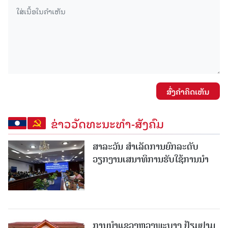
ສົ່ງຄໍາຄິດເຫັນ
ຂ່າວວັດທະນະທຳ-ສັງຄົມ
ສາລະວັນ ສໍາເລັດການຍົກລະດັບ
ວຽກງານເສນາທິການຮັບໃຊ້ການນໍາ
ການນຳແຂວງຫຼວງພະບາງ ຢ້ຽມ​ຢາມ