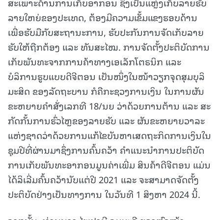
ສະເພາະດ້ານການເກັບອາກອນ ຊຶ່ງເປັນແຫຼ່ງເກັບລາຍຮັບ
ລາຍໃຫຍ່ຂອງປະເທດ, ຕ້ອງມີຄວາມເຂັ້ມແຂງຮອບດ້ານ
ເພື່ອຮັບມືກັບສະຖານະການ, ຮັບປະກັນການຈັດເກັບລາຍ
ຮັບໃຫ້ຖືກຕ້ອງ ແລະ ທັນສະໄໝ. ການຈັດຕັ້ງປະຕິບັດການ
ເກັບພັນທະຈາກການຄ້າທາງເອເລັກໂຕຣນິກ ແລະ
ບໍລິການຮູບແບບດີຈີຕອນ ເປັນໜຶ່ງໃນໜ້າວຽກຈຸດສຸມບຸລິ
ມະສິດ ຂອງລັດຖະບານ ກໍຄືກະຊວງການເງິນ ໃນການຜັນ
ຂະຫຍາຍຄຳສັ່ງເລກທີ 18/ນຍ ວ່າດ້ວຍການຕ້ານ ແລະ ສະ
ກັດກັ້ນການຮົ່ວໄຫຼຂອງລາຍຮັບ ແລະ ຜັນຂະຫຍາຍວາລະ
ແຫ່ງຊາດວ່າດ້ວຍການແກ້ໄຂບັນຫາເສດຖະກິດການເງິນໃນ
ຊຸມປີທີ່ຜ່ານມາຊຶ່ງການຄົ້ນຄວ້າ ຄຳແນະນຳການປະຕິບັດ
ການເກັບພັນທະອາກອນມູນຄ່າເພີ່ມ ສິນຄ້າດີຈີຕອນ ແມ່ນ
ໄດ້ລິເລີ່ມຄົ້ນຄວ້ານັບແຕ່ປີ 2021 ແລະ ຈະສາມາດຈັດຕັ້ງ
ປະຕິບັດຢ່າງເປັນທາງການ ໃນວັນທີ 1 ສິງຫາ 2024 ນີ້.