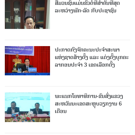
ສື່ມວນຊົນແມ່ນຂົວຕໍ່ທີ່ສໍາຄັນທີ່ສຸດ
ລະຫວ່າງພັກ-ລັດ ກັບປະຊາຊົນ
ປະກາດກົງຈັກຄະນະປະຈໍາສະພາ
ແຫ່ງຊາດສ້າງຕັ້ງ ແລະ ແຕ່ງຕັ້ງບຸກຄະ
ລາກອນປະຈໍາ 3 ເຂດເລືອກຕັ້ງ
ພະແນກໂຍທາທິການ-ຂົນສົ່ງແຂວງ
ສະຫວັນນະເຂດສະຫຼຸບວຽກງານ 6
ເດືອນ