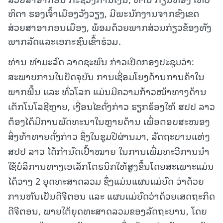
ທິດາ ຮອງເຈົ້າເມືອງວັງວຽງ, ມີພະນັກງານຈາກຂົງເຂດ
ສ່ວຍສາອາກອນເມືອງ, ພ້ອມດ້ວຍພາກສ່ວນກ່ຽວຂ້ອງທັງ
ພາກລັດແລະເອກະຊົນເຂົ້າຮ່ວມ.
ທ່ານ ທຳມະລົດ ລາດຊະພົນ ກ່າວເປີດກອງປະຊຸມວ່າ:
ສະພາບການໃນປັດຈຸບັນ ການເຊື່ອມໂຍງດ້ານການຄ້າໃນ
ພາກພື້ນ ແລະ ທົ່ວໂລກ ແມ່ນມີຄວາມກ້າວໜ້າທາງດ້ານ
ເຕັກໂນໂລຊີຫຼາຍ, ເງື່ອນໄຂດັ່ງກ່າວ ຮຽກຮ້ອງໃຫ້ ສປປ ລາວ
ຕ້ອງໄດ້ມີການພັດທະນາໃນຫຼາຍດ້ານ ເພື່ອຕອບສະໜອງ
ສິ່ງທ້າທາຍດັ່ງກ່າວ ຊຶ່ງໃນຊຸມປີຜ່ານມາ, ລັດຖະບານແຫ່ງ
ສປປ ລາວ ໄດ້ກຳນົດເປົ້າໝາຍ ໃນການເພີ່ມທະວີການນຳ
ໃຊ້ບໍລິການທາງເອເລັກໂຕຣນິກໃຫ້ສູງຂຶ້ນໂດຍສະເພາະແມ່ນ
ໄດ້ວາງ 2 ຍຸດທະສາດລວມ ຊຶ່ງແມ່ນແຜນແມ່ບົດ ວ່າດ້ວຍ
ການຫັນເປັນດີຈີຕອນ ແລະ ແຜນແມ່ບົດວ່າດ້ວຍເສດຖະກິດ
ດີຈີຕອນ, ພາຍໃຕ້ຍຸດທະສາດລວມຂອງລັດຖະບານ, ໂດຍ