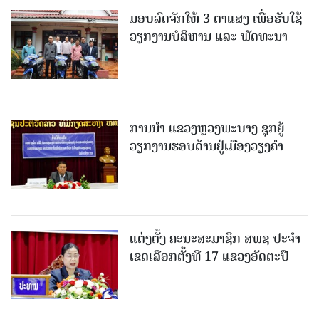
ມອບລົດຈັກໃຫ້ 3 ຕາແສງ ເພື່ອຮັບໃຊ້
ວຽກງານບໍລິຫານ ແລະ ພັດທະນາ
ການນຳ ແຂວງຫຼວງພະບາງ ຊຸກຍູ້
ວຽກງານຮອບດ້ານຢູ່ເມືອງວຽງຄໍາ
ແຕ່ງຕັ້ງ ຄະນະສະມາຊິກ ສພຊ ປະຈຳ
ເຂດເລືອກຕັ້ງທີ 17 ແຂວງອັດຕະປື